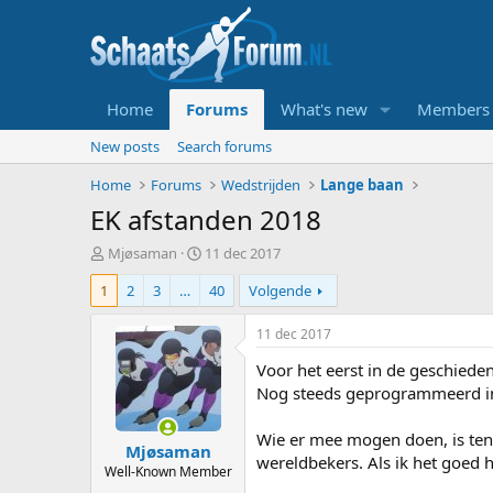
Home
Forums
What's new
Members
New posts
Search forums
Home
Forums
Wedstrijden
Lange baan
EK afstanden 2018
T
S
Mjøsaman
11 dec 2017
o
t
1
2
3
…
40
Volgende
p
a
i
r
c
t
11 dec 2017
s
d
Voor het eerst in de geschiede
t
a
a
t
Nog steeds geprogrammeerd in
r
u
t
m
Wie er mee mogen doen, is ten 
Mjøsaman
e
wereldbekers. Als ik het goed 
r
Well-Known Member