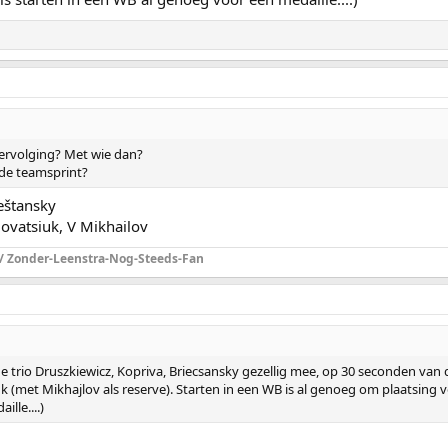
tervolging? Met wie dan?
de teamsprint?
ieštansky
lovatsiuk, V Mikhailov
 / Zonder-Leenstra-Nog-Steeds-Fan
e trio Druszkiewicz, Kopriva, Briecsansky gezellig mee, op 30 seconden van
uk (met Mikhajlov als reserve). Starten in een WB is al genoeg om plaatsing v
lle....)