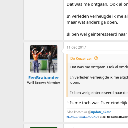
Dat was me ontgaan. Ook al om
In verleden verheugde ik me al
maar wat anders ga doen.
Ik ben wel geinteresseerd naar 
11 dec 2017
De Keizer zei:
Dat was me ontgaan. Ook al omdat
In verleden verheugde ik me altij
EenBrabander
doen.
Well-Known Member
Ik ben wel geinteresseerd naar de 
't Is me toch wat. Is er eindel
Also known as
@
update_skate
#LONGLIVEALLROUND
| Blog:
updateskate.wor