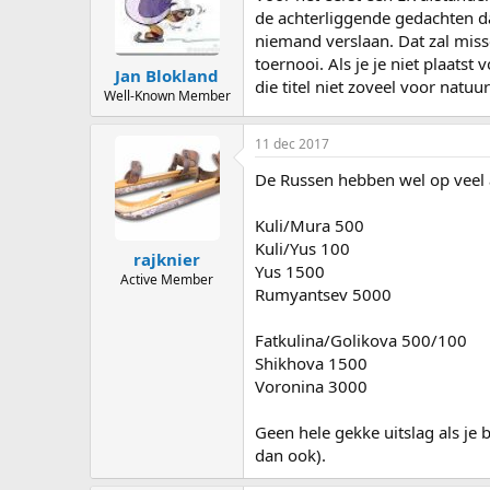
de achterliggende gedachten da
niemand verslaan. Dat zal miss
toernooi. Als je je niet plaats
Jan Blokland
die titel niet zoveel voor natuurl
Well-Known Member
11 dec 2017
De Russen hebben wel op veel 
Kuli/Mura 500
Kuli/Yus 100
rajknier
Yus 1500
Active Member
Rumyantsev 5000
Fatkulina/Golikova 500/100
Shikhova 1500
Voronina 3000
Geen hele gekke uitslag als j
dan ook).