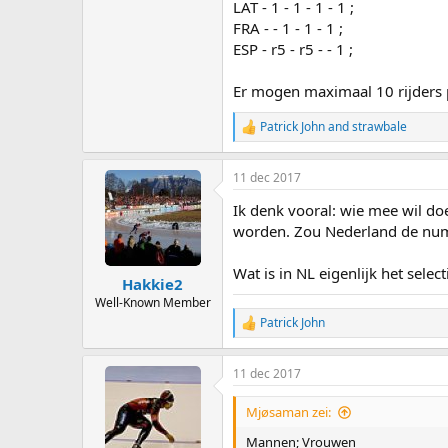
LAT - 1 - 1 - 1 - 1 ;
FRA - - 1 - 1 - 1 ;
ESP - r5 - r5 - - 1 ;
Er mogen maximaal 10 rijders p
Patrick John
and
strawbale
R
e
a
11 dec 2017
c
t
Ik denk vooral: wie mee wil d
i
o
worden. Zou Nederland de numm
n
s
Wat is in NL eigenlijk het selec
:
Hakkie2
Well-Known Member
Patrick John
R
e
a
11 dec 2017
c
t
i
Mjøsaman zei:
o
n
Mannen; Vrouwen