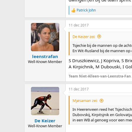
Patrick John
R
e
a
11 dec 2017
c
t
i
De Keizer zei:
o
n
Tsjechie bij de mannen op de ach
s
En Wit-Rusland bij de mannen op 
:
leenstrafan
S Druszkiewicz, J Kopriva, S Br
Well-Known Member
A Kirpichnik, M Dubouski, I Go
Team Niet-Alleen-van-Leenstra-Fan
11 dec 2017
Mjøsaman zei:
In Heerenveen reed het Tsjechisch
Dubovskij, Kirpitsjnik en Golovatj
in een WB al genoeg voor een medai
De Keizer
Well-Known Member