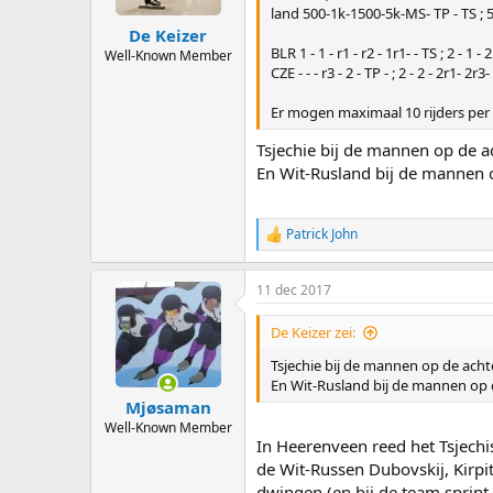
s
land 500-1k-1500-5k-MS- TP - TS ; 
:
De Keizer
BLR 1 - 1 - r1 - r2 - 1r1- - TS ; 2 - 1 - 2
Well-Known Member
CZE - - - r3 - 2 - TP - ; 2 - 2 - 2r1- 2r3-
Er mogen maximaal 10 rijders per 
Tsjechie bij de mannen op de 
En Wit-Rusland bij de mannen 
Patrick John
R
e
a
11 dec 2017
c
t
i
De Keizer zei:
o
n
Tsjechie bij de mannen op de ach
s
En Wit-Rusland bij de mannen op 
:
Mjøsaman
Well-Known Member
In Heerenveen reed het Tsjechi
de Wit-Russen Dubovskij, Kirpit
dwingen (en bij de team sprint 