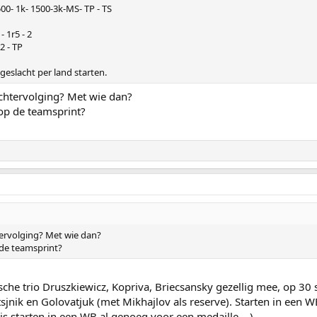
500- 1k- 1500-3k-MS- TP - TS
 - 1r5 - 2
 2 - TP
geslacht per land starten.
achtervolging? Met wie dan?
op de teamsprint?
tervolging? Met wie dan?
de teamsprint?
sche trio Druszkiewicz, Kopriva, Briecsansky gezellig mee, op 3
sjnik en Golovatjuk (met Mikhajlov als reserve). Starten in een W
is starten in een WB al genoeg voor een medaille....)