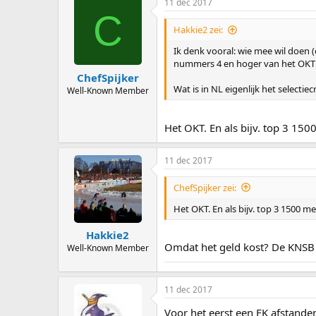
11 dec 2017
C
Hakkie2 zei:
Ik denk vooral: wie mee wil doen
nummers 4 en hoger van het OKT s
ChefSpijker
Wat is in NL eigenlijk het selectie
Well-Known Member
Het OKT. En als bijv. top 3 150
11 dec 2017
ChefSpijker zei:
Het OKT. En als bijv. top 3 1500 me
Hakkie2
Omdat het geld kost? De KNSB z
Well-Known Member
11 dec 2017
Voor het eerst een EK afstand