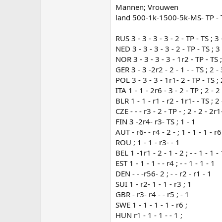
Mannen; Vrouwen
land 500-1k-1500-5k-MS- TP - T
RUS 3 - 3 - 3 - 3 - 2 - TP - TS ; 3 
NED 3 - 3 - 3 - 3 - 2 - TP - TS ; 3 
NOR 3 - 3 - 3 - 3 - 1r2 - TP - TS ;
GER 3 - 3 -2r2 - 2 - 1 - - TS ; 2 - 
POL 3 - 3 - 3 - 1r1- 2 - TP - TS ; 2
ITA 1 - 1 - 2r6 - 3 - 2 - TP ; 2 - 
BLR 1 - 1 - r1 - r2 - 1r1- - TS ; 2 
CZE - - - r3 - 2 - TP - ; 2 - 2 - 2r
FIN 3 -2r4- r3- TS ; 1 - 1
AUT - r6- - r4 - 2 - ; 1 - 1 - 1 - r6
ROU ; 1 - 1 - r3- - 1
BEL 1 -1r1 - 2 - 1 - 2 ; - - 1 - 1 -
EST 1 - 1 - 1 - - r4 ; - - 1 - 1 - 1
DEN - - -r56- 2 ; - - r2 - r1 - 1
SUI 1 - r2- 1 - 1 - r3 ; 1
GBR - r3- r4 - - r5 ; - 1
SWE 1 - 1 - 1 - 1 - r6 ;
HUN r1 - 1 - 1 - - 1 ;