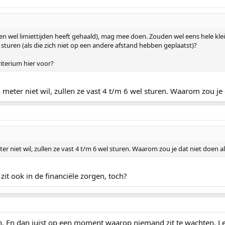
 (en wel limiettijden heeft gehaald), mag mee doen. Zouden wel eens hele 
turen (als die zich niet op een andere afstand hebben geplaatst)?
criterium hier voor?
0 meter niet wil, zullen ze vast 4 t/m 6 wel sturen. Waarom zou je 
ter niet wil, zullen ze vast 4 t/m 6 wel sturen. Waarom zou je dat niet doen a
it ook in de financiële zorgen, toch?
en. En dan juist op een moment waarop niemand zit te wachten.