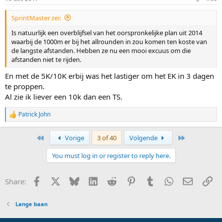
s
:
SprintMaster zei:
Is natuurlijk een overblijfsel van het oorspronkelijke plan uit 2014
waarbij de 1000m er bij het allrounden in zou komen ten koste van
de langste afstanden. Hebben ze nu een mooi excuus om die
afstanden niet te rijden.
En met de 5K/10K erbij was het lastiger om het EK in 3 dagen
te proppen.
Al zie ik liever een 10k dan een TS.
Patrick John
R
e
a
First
Last
Vorige
3 of 40
Volgende
c
t
You must log in or register to reply here.
i
o
n
Facebook
X
Bluesky
LinkedIn
Reddit
Pinterest
Tumblr
WhatsApp
E-mail
Li
Share:
s
:
Lange baan