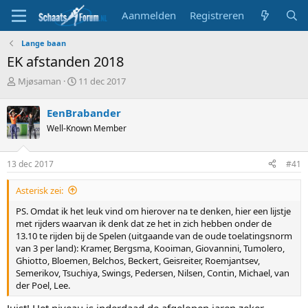
Aanmelden
Registreren
Lange baan
EK afstanden 2018
T
S
Mjøsaman
11 dec 2017
o
t
p
a
EenBrabander
i
r
Well-Known Member
c
t
s
d
t
a
13 dec 2017
#41
a
t
r
u
Asterisk zei:
t
m
e
PS. Omdat ik het leuk vind om hierover na te denken, hier een lijstje
r
met rijders waarvan ik denk dat ze het in zich hebben onder de
13.10 te rijden bij de Spelen (uitgaande van de oude toelatingsnorm
van 3 per land): Kramer, Bergsma, Kooiman, Giovannini, Tumolero,
Ghiotto, Bloemen, Belchos, Beckert, Geisreiter, Roemjantsev,
Semerikov, Tsuchiya, Swings, Pedersen, Nilsen, Contin, Michael, van
der Poel, Lee.