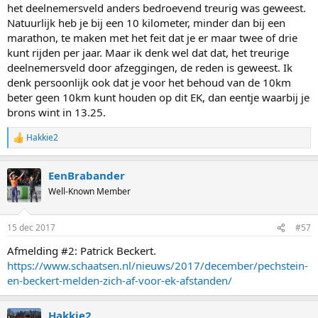
het deelnemersveld anders bedroevend treurig was geweest.
Natuurlijk heb je bij een 10 kilometer, minder dan bij een
marathon, te maken met het feit dat je er maar twee of drie
kunt rijden per jaar. Maar ik denk wel dat dat, het treurige
deelnemersveld door afzeggingen, de reden is geweest. Ik
denk persoonlijk ook dat je voor het behoud van de 10km
beter geen 10km kunt houden op dit EK, dan eentje waarbij je
brons wint in 13.25.
Hakkie2
R
e
a
EenBrabander
c
t
Well-Known Member
i
o
n
15 dec 2017
#57
s
:
Afmelding #2: Patrick Beckert.
https://www.schaatsen.nl/nieuws/2017/december/pechstein-
en-beckert-melden-zich-af-voor-ek-afstanden/
Hakkie2