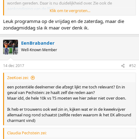
worden gereden. Daar is nu duidelijkheid over. Zie ook de
aankondiging van de ISU
Klik om te vergroten...
Programma:
Leuk programma op de vrijdag en de zaterdag, maar die
Vrijdag vanaf 16:30:
zondagmiddag sla ik maar over denk ik.
500m dames/heren
1500m dames/heren
EenBrabander
Zaterdag vanaf 15:15:
Well-Known Member
1000m dames/heren
3000m dames/5000m heren
14 dec 2017
#52
Zondag vanaf 16:30:
Team pursuit dames/heren
ZeeKoei zei:
Team sprint dames/heren
Mass start dames/heren
een potentiële deelnemer die afzegt lijkt me toch relevant? En in
geval van Pechstein: ze haalt zelf die reden aan?
Discussie kan nu weer over het EK gaan. Berichten over welke
Maar idd, de hele 10k vs TS moeten we hier zeker niet over doen.
onderdelen er in de toekomst moeten blijven bestaan kunnen in dit
topic:
Ik heb er trouwens ook wel zin in, kijken wat er in de kweekvijver
http://www.schaatsforum.nl/index.ph...aatsen-welke-
veranderingen-zijn-gewenst.9935/
allemaal nog rond schaatst (zelfde reden waarom ik het EK allround
charmant vind)
Claudia Pechstein zei: