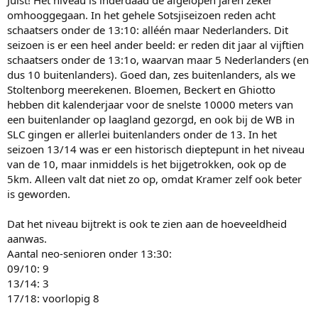
Juist! Het niveau is inderdaad de afgelopen jaren zeker
omhooggegaan. In het gehele Sotsjiseizoen reden acht
schaatsers onder de 13:10: alléén maar Nederlanders. Dit
seizoen is er een heel ander beeld: er reden dit jaar al vijftien
schaatsers onder de 13:1o, waarvan maar 5 Nederlanders (en
dus 10 buitenlanders). Goed dan, zes buitenlanders, als we
Stoltenborg meerekenen. Bloemen, Beckert en Ghiotto
hebben dit kalenderjaar voor de snelste 10000 meters van
een buitenlander op laagland gezorgd, en ook bij de WB in
SLC gingen er allerlei buitenlanders onder de 13. In het
seizoen 13/14 was er een historisch dieptepunt in het niveau
van de 10, maar inmiddels is het bijgetrokken, ook op de
5km. Alleen valt dat niet zo op, omdat Kramer zelf ook beter
is geworden.
Dat het niveau bijtrekt is ook te zien aan de hoeveeldheid
aanwas.
Aantal neo-senioren onder 13:30:
09/10: 9
13/14: 3
17/18: voorlopig 8