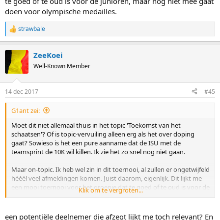
te goed of te oud is voor de junioren, maar nog niet mee gaat
doen voor olympische medailles.
strawbale
R
e
a
ZeeKoei
c
t
Well-Known Member
i
o
n
14 dec 2017
#45
s
:
G1ant zei:
Moet dit niet allemaal thuis in het topic 'Toekomst van het
schaatsen'? Of is topic-vervuiling alleen erg als het over doping
gaat? Sowieso is het een pure aanname dat de ISU met de
teamsprint de 10K wil killen. Ik zie het zo snel nog niet gaan.
Maar on-topic. Ik heb wel zin in dit toernooi, al zullen er ongetwijfeld
hééél veel afmeldingen komen. Juist daarom, eigenlijk. Dit lijkt me
een mooi toernooi voor het groepje dat te goed of te oud is voor de
Klik om te vergroten...
junioren, maar nog niet mee gaat doen voor olympische medailles.
een potentiële deelnemer die afzegt lijkt me toch relevant? En