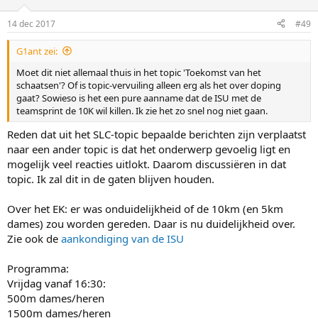
o
n
14 dec 2017
#49
s
:
G1ant zei:
Moet dit niet allemaal thuis in het topic 'Toekomst van het
schaatsen'? Of is topic-vervuiling alleen erg als het over doping
gaat? Sowieso is het een pure aanname dat de ISU met de
teamsprint de 10K wil killen. Ik zie het zo snel nog niet gaan.
Reden dat uit het SLC-topic bepaalde berichten zijn verplaatst
naar een ander topic is dat het onderwerp gevoelig ligt en
mogelijk veel reacties uitlokt. Daarom discussiëren in dat
topic. Ik zal dit in de gaten blijven houden.
Over het EK: er was onduidelijkheid of de 10km (en 5km
dames) zou worden gereden. Daar is nu duidelijkheid over.
Zie ook de
aankondiging van de ISU
Programma:
Vrijdag vanaf 16:30:
500m dames/heren
1500m dames/heren