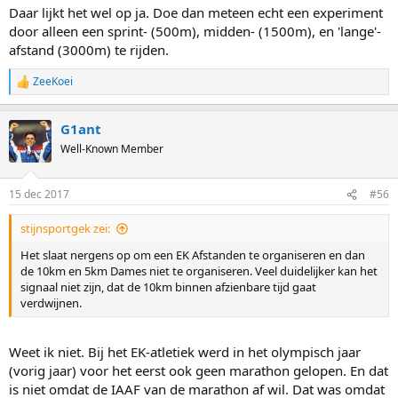
Daar lijkt het wel op ja. Doe dan meteen echt een experiment
door alleen een sprint- (500m), midden- (1500m), en 'lange'-
afstand (3000m) te rijden.
ZeeKoei
R
e
a
G1ant
c
t
Well-Known Member
i
o
n
15 dec 2017
#56
s
:
stijnsportgek zei:
Het slaat nergens op om een EK Afstanden te organiseren en dan
de 10km en 5km Dames niet te organiseren. Veel duidelijker kan het
signaal niet zijn, dat de 10km binnen afzienbare tijd gaat
verdwijnen.
Weet ik niet. Bij het EK-atletiek werd in het olympisch jaar
(vorig jaar) voor het eerst ook geen marathon gelopen. En dat
is niet omdat de IAAF van de marathon af wil. Dat was omdat