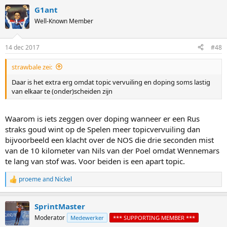
G1ant
Well-Known Member
14 dec 2017
#48
strawbale zei:
Daar is het extra erg omdat topic vervuiling en doping soms lastig
van elkaar te (onder)scheiden zijn
Waarom is iets zeggen over doping wanneer er een Rus
straks goud wint op de Spelen meer topicvervuiling dan
bijvoorbeeld een klacht over de NOS die drie seconden mist
van de 10 kilometer van Nils van der Poel omdat Wennemars
te lang van stof was. Voor beiden is een apart topic.
proeme
and
Nickel
R
e
a
SprintMaster
c
t
Moderator
Medewerker
*** SUPPORTING MEMBER ***
i