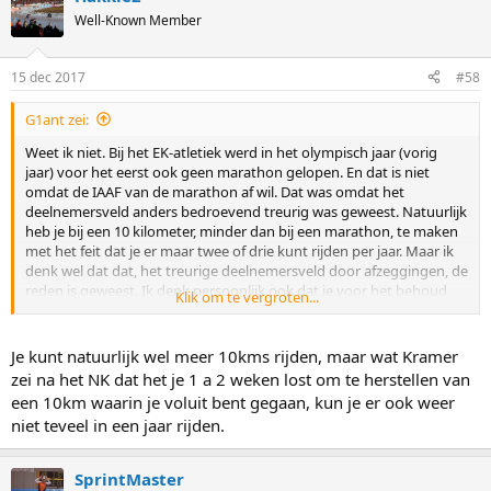
Well-Known Member
15 dec 2017
#58
G1ant zei:
Weet ik niet. Bij het EK-atletiek werd in het olympisch jaar (vorig
jaar) voor het eerst ook geen marathon gelopen. En dat is niet
omdat de IAAF van de marathon af wil. Dat was omdat het
deelnemersveld anders bedroevend treurig was geweest. Natuurlijk
heb je bij een 10 kilometer, minder dan bij een marathon, te maken
met het feit dat je er maar twee of drie kunt rijden per jaar. Maar ik
denk wel dat dat, het treurige deelnemersveld door afzeggingen, de
reden is geweest. Ik denk persoonlijk ook dat je voor het behoud
Klik om te vergroten...
van de 10km beter geen 10km kunt houden op dit EK, dan eentje
waarbij je brons wint in 13.25.
Je kunt natuurlijk wel meer 10kms rijden, maar wat Kramer
zei na het NK dat het je 1 a 2 weken lost om te herstellen van
een 10km waarin je voluit bent gegaan, kun je er ook weer
niet teveel in een jaar rijden.
SprintMaster