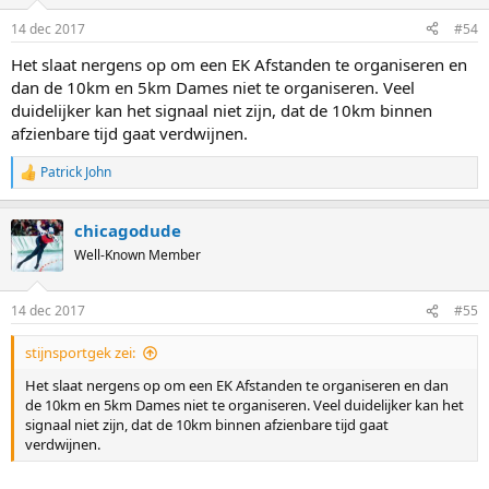
14 dec 2017
#54
Het slaat nergens op om een EK Afstanden te organiseren en
dan de 10km en 5km Dames niet te organiseren. Veel
duidelijker kan het signaal niet zijn, dat de 10km binnen
afzienbare tijd gaat verdwijnen.
Patrick John
R
e
a
chicagodude
c
t
Well-Known Member
i
o
n
14 dec 2017
#55
s
:
stijnsportgek zei:
Het slaat nergens op om een EK Afstanden te organiseren en dan
de 10km en 5km Dames niet te organiseren. Veel duidelijker kan het
signaal niet zijn, dat de 10km binnen afzienbare tijd gaat
verdwijnen.