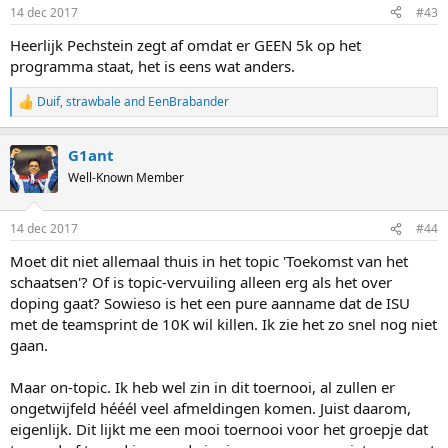
14 dec 2017
#43
Heerlijk Pechstein zegt af omdat er GEEN 5k op het
programma staat, het is eens wat anders.
Duif
,
strawbale
and
EenBrabander
R
e
a
G1ant
c
t
Well-Known Member
i
o
n
14 dec 2017
#44
s
:
Moet dit niet allemaal thuis in het topic 'Toekomst van het
schaatsen'? Of is topic-vervuiling alleen erg als het over
doping gaat? Sowieso is het een pure aanname dat de ISU
met de teamsprint de 10K wil killen. Ik zie het zo snel nog niet
gaan.
Maar on-topic. Ik heb wel zin in dit toernooi, al zullen er
ongetwijfeld hééél veel afmeldingen komen. Juist daarom,
eigenlijk. Dit lijkt me een mooi toernooi voor het groepje dat