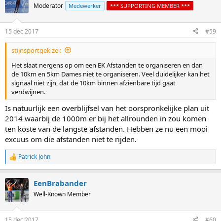
Moderator
Medewerker
*** SUPPORTING MEMBER ***
15 dec 2017
#59
stijnsportgek zei:
Het slaat nergens op om een EK Afstanden te organiseren en dan
de 10km en 5km Dames niet te organiseren. Veel duidelijker kan het
signaal niet zijn, dat de 10km binnen afzienbare tijd gaat
verdwijnen.
Is natuurlijk een overblijfsel van het oorspronkelijke plan uit
2014 waarbij de 1000m er bij het allrounden in zou komen
ten koste van de langste afstanden. Hebben ze nu een mooi
excuus om die afstanden niet te rijden.
Patrick John
R
e
a
EenBrabander
c
t
Well-Known Member
i
o
n
15 dec 2017
#60