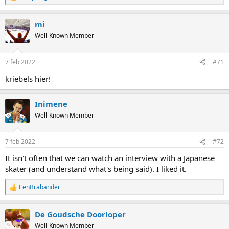
R
e
a
mi
c
t
Well-Known Member
i
o
n
7 feb 2022
#71
s
:
kriebels hier!
Inimene
Well-Known Member
7 feb 2022
#72
It isn't often that we can watch an interview with a Japanese
skater (and understand what's being said). I liked it.
EenBrabander
R
e
a
De Goudsche Doorloper
c
t
Well-Known Member