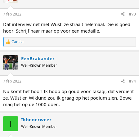
i
o
n
7 feb 2022
#73
s
:
Dat interview net met Wüst: ze straalt helemaal. Die is goed
hoor! Schrijf haar maar op voor een medaille.
Camila
R
e
a
EenBrabander
c
t
Well-Known Member
i
o
n
7 feb 2022
#74
s
:
Nu komt het hoor! Ik hoop op goud voor Takagi, dat verdient
ze. Wüst en Wiklund zou ik graag op het podium zien. Bowe
mag het op de 1000 doen.
Ikbenerweer
I
Well-Known Member