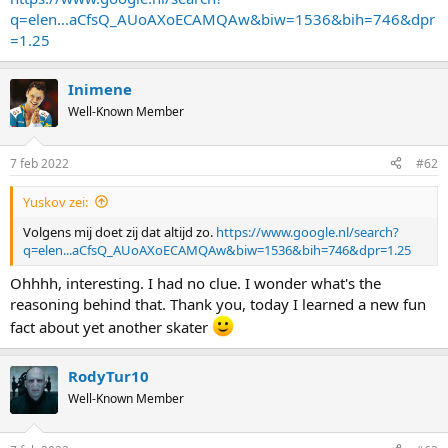
q=elen...aCfsQ_AUoAXoECAMQAw&biw=1536&bih=746&dpr
=1.25
Inimene
Well-Known Member
7 feb 2022
#62
Yuskov zei:
Volgens mij doet zij dat altijd zo.
https://www.google.nl/search?
q=elen...aCfsQ_AUoAXoECAMQAw&biw=1536&bih=746&dpr=1.25
Ohhhh, interesting. I had no clue. I wonder what's the
reasoning behind that. Thank you, today I learned a new fun
fact about yet another skater
RodyTur10
Well-Known Member