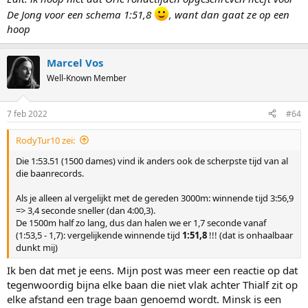
De Jong voor een schema 1:51,8
, want dan gaat ze op een
hoop
Marcel Vos
Well-Known Member
7 feb 2022
#64
RodyTur10 zei:
Die 1:53.51 (1500 dames) vind ik anders ook de scherpste tijd van al
die baanrecords.
Als je alleen al vergelijkt met de gereden 3000m: winnende tijd 3:56,9
=> 3,4 seconde sneller (dan 4:00,3).
De 1500m half zo lang, dus dan halen we er 1,7 seconde vanaf
(1:53,5 - 1,7): vergelijkende winnende tijd
1:51,8
!!! (dat is onhaalbaar
dunkt mij)
Ik ben dat met je eens. Mijn post was meer een reactie op dat
tegenwoordig bijna elke baan die niet vlak achter Thialf zit op
elke afstand een trage baan genoemd wordt. Minsk is een