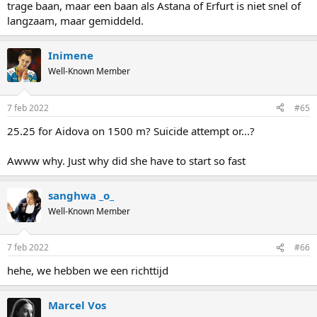
trage baan, maar een baan als Astana of Erfurt is niet snel of
langzaam, maar gemiddeld.
Inimene
Well-Known Member
7 feb 2022
#65
25.25 for Aidova on 1500 m? Suicide attempt or...?
Awww why. Just why did she have to start so fast
sanghwa _o_
Well-Known Member
7 feb 2022
#66
hehe, we hebben we een richttijd
Marcel Vos