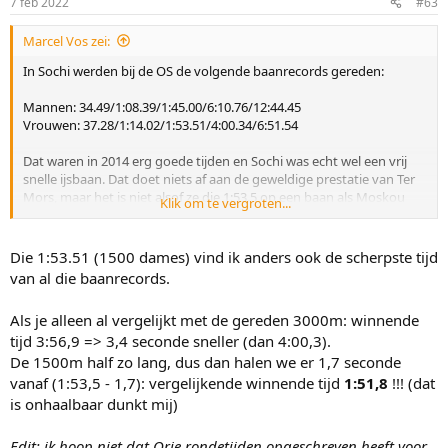
7 feb 2022
#63
Marcel Vos zei:
In Sochi werden bij de OS de volgende baanrecords gereden:
Mannen: 34.49/1:08.39/1:45.00/6:10.76/12:44.45
Vrouwen: 37.28/1:14.02/1:53.51/4:00.34/6:51.54
Dat waren in 2014 erg goede tijden en Sochi was echt wel een vrij
snelle ijsbaan. Dat doet niets af aan de geweldige prestatie van Ter
Mors, maar het is niet alsof ze die 1:53.5 op een baan als Moskou
Klik om te vergroten...
reed.
Die 1:53.51 (1500 dames) vind ik anders ook de scherpste tijd
van al die baanrecords.
Als je alleen al vergelijkt met de gereden 3000m: winnende
tijd 3:56,9 => 3,4 seconde sneller (dan 4:00,3).
De 1500m half zo lang, dus dan halen we er 1,7 seconde
vanaf (1:53,5 - 1,7): vergelijkende winnende tijd
1:51,8
!!! (dat
is onhaalbaar dunkt mij)
Edit: ik hoop niet dat Orie rondetijden opgeschreven heeft voor