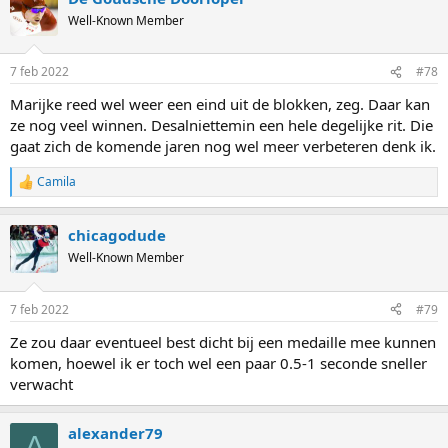
Well-Known Member
7 feb 2022
#78
Marijke reed wel weer een eind uit de blokken, zeg. Daar kan
ze nog veel winnen. Desalniettemin een hele degelijke rit. Die
gaat zich de komende jaren nog wel meer verbeteren denk ik.
Camila
R
e
a
chicagodude
c
t
Well-Known Member
i
o
n
7 feb 2022
#79
s
:
Ze zou daar eventueel best dicht bij een medaille mee kunnen
komen, hoewel ik er toch wel een paar 0.5-1 seconde sneller
verwacht
alexander79
A