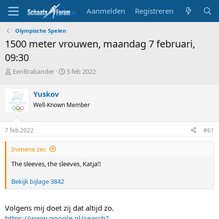
Aanmelden
Registreren
Olympische Spelen
1500 meter vrouwen, maandag 7 februari,
09:30
T
S
EenBrabander
5 feb 2022
o
t
p
a
Yuskov
i
r
Well-Known Member
c
t
s
d
t
a
7 feb 2022
#61
a
t
r
u
Inimene zei:
t
m
e
The sleeves, the sleeves, Katja!!
r
Bekijk bijlage 3842
Volgens mij doet zij dat altijd zo.
https://www.google.nl/search?