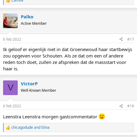
Camila
R
e
a
Palko
c
t
Active Member
i
o
n
6 feb 2022
#17
s
:
Ik geloof er eigenlijk niet in dat Groenewoud haar startbewijs
zou opgeven voor Schouten. Als ze dat om een of andere
reden toch doet, zullen ze afspreken dat de massstart voor
haar is.
VictorP
V
Well-Known Member
6 feb 2022
#18
Leenstra Leenstra morgen gastcommentator
chicagodude
and
Elina
R
e