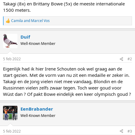
Takagi (8x) en Brittany Bowe (5x) de meeste internationale
1500 meters.
Camila
and
Marcel Vos
R
e
a
Duif
c
t
Well-Known Member
i
o
n
5 feb 2022
#2
s
:
Eigenlijk had ik hier Irene Schouten ook wel graag aan de
start gezien. Met de vorm van nu zit een medaille er zeker in.
Takagi en de Jong vielen niet mee vandaag, Blondin en de
Russinnen vielen zelfs zwaar tegen. Toch weer goud voor
Wüst dan ? Of pakt Bowe eindelijk een keer olympisch goud ?
EenBrabander
Well-Known Member
5 feb 2022
#3