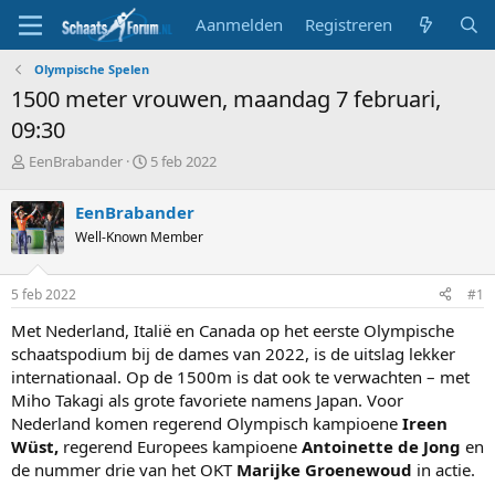
Aanmelden
Registreren
Olympische Spelen
1500 meter vrouwen, maandag 7 februari,
09:30
T
S
EenBrabander
5 feb 2022
o
t
p
a
EenBrabander
i
r
Well-Known Member
c
t
s
d
t
a
5 feb 2022
#1
a
t
r
u
Met Nederland, Italië en Canada op het eerste Olympische
t
m
schaatspodium bij de dames van 2022, is de uitslag lekker
e
internationaal. Op de 1500m is dat ook te verwachten – met
r
Miho Takagi als grote favoriete namens Japan. Voor
Nederland komen regerend Olympisch kampioene
Ireen
Wüst,
regerend Europees kampioene
Antoinette de Jong
en
de nummer drie van het OKT
Marijke Groenewoud
in actie.