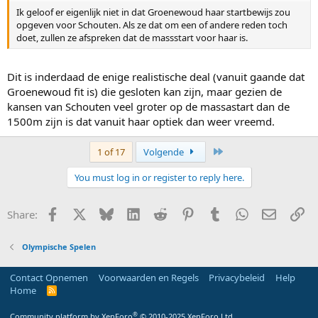
Ik geloof er eigenlijk niet in dat Groenewoud haar startbewijs zou
opgeven voor Schouten. Als ze dat om een of andere reden toch
doet, zullen ze afspreken dat de massstart voor haar is.
Dit is inderdaad de enige realistische deal (vanuit gaande dat
Groenewoud fit is) die gesloten kan zijn, maar gezien de
kansen van Schouten veel groter op de massastart dan de
1500m zijn is dat vanuit haar optiek dan weer vreemd.
Last
1 of 17
Volgende
You must log in or register to reply here.
Facebook
X
Bluesky
LinkedIn
Reddit
Pinterest
Tumblr
WhatsApp
E-mail
Li
Share:
Olympische Spelen
Contact Opnemen
Voorwaarden en Regels
Privacybeleid
Help
Home
R
S
S
®
Community platform by XenForo
© 2010-2025 XenForo Ltd.