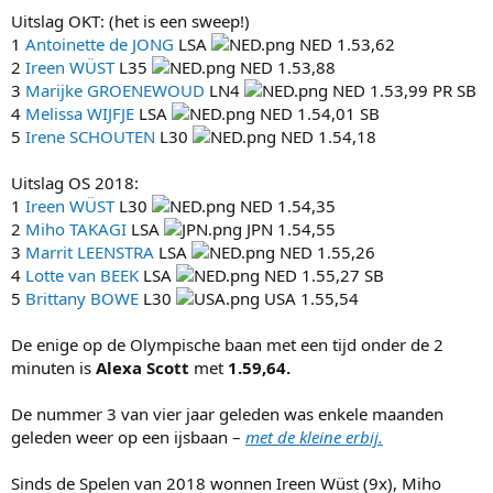
Uitslag OKT: (het is een sweep!)
1
Antoinette de JONG
LSA
NED 1.53,62
2
Ireen WÜST
L35
NED 1.53,88
3
Marijke GROENEWOUD
LN4
NED 1.53,99 PR SB
4
Melissa WIJFJE
LSA
NED 1.54,01 SB
5
Irene SCHOUTEN
L30
NED 1.54,18
Uitslag OS 2018:
1
Ireen WÜST
L30
NED 1.54,35
2
Miho TAKAGI
LSA
JPN 1.54,55
3
Marrit LEENSTRA
LSA
NED 1.55,26
4
Lotte van BEEK
LSA
NED 1.55,27 SB
5
Brittany BOWE
L30
USA 1.55,54
De enige op de Olympische baan met een tijd onder de 2
minuten is
Alexa Scott
met
1.59,64.
De nummer 3 van vier jaar geleden was enkele maanden
geleden weer op een ijsbaan –
met de kleine erbij.
Sinds de Spelen van 2018 wonnen Ireen Wüst (9x), Miho