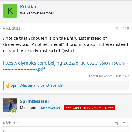
Kristian
K
Well-Known Member
6 feb 2022
#10
I notice that Schouten is on the Entry List instead of
Groenewoud. Another medal? Blondin is also in there instead
of Scott. Ahena Er instead of Qishi Li.
https://olympics.com/beijing-2022/o...K_C32C_SSKW1500M--
-----------------------.pdf
Laatst bewerkt:
6 feb 2022
SprintMaster
and
EenBrabander
R
e
a
SprintMaster
c
t
Moderator
Medewerker
*** SUPPORTING MEMBER ***
i
o
n
6 feb 2022
#11
s
: