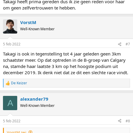
Takagi heeft prima gereden dus ik zie geen reden voor haar
om geen zelfvertrouwen te hebben.
VorstM
Well-Known Member
5 feb 2022
#7
Takagi is ook in tegenstelling tot 4 jaar geleden geen 3km
schaatster meer. Op dat optreden in de B-groep van Calgary
na, stamde haar laatste 3 km op het hoogste podium uit
december 2019. Ik denk niet dat ze dit een slechte race vindt.
De Keizer
R
e
a
alexander79
c
A
t
Well-Known Member
i
o
n
5 feb 2022
#8
s
:
VorstM zei: