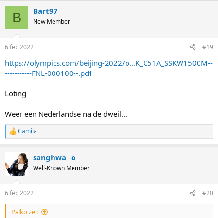
a
Bart97
c
B
t
New Member
i
o
n
6 feb 2022
#19
s
:
https://olympics.com/beijing-2022/o...K_C51A_SSKW1500M--
-----------FNL-000100--.pdf
Loting
Weer een Nederlandse na de dweil...
Camila
R
e
a
sanghwa _o_
c
t
Well-Known Member
i
o
n
6 feb 2022
#20
s
:
Palko zei: