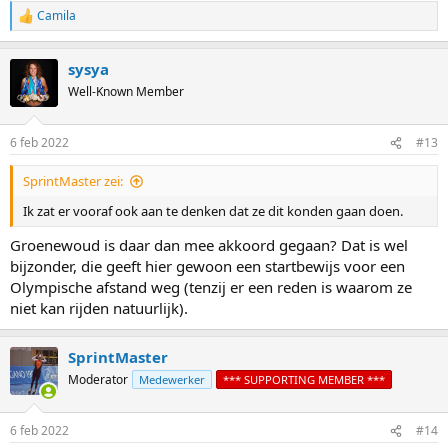
Camila
R
e
a
sysya
c
t
Well-Known Member
i
o
n
6 feb 2022
#13
s
:
SprintMaster zei:
Ik zat er vooraf ook aan te denken dat ze dit konden gaan doen.
Groenewoud is daar dan mee akkoord gegaan? Dat is wel
bijzonder, die geeft hier gewoon een startbewijs voor een
Olympische afstand weg (tenzij er een reden is waarom ze
niet kan rijden natuurlijk).
SprintMaster
Moderator
Medewerker
*** SUPPORTING MEMBER ***
6 feb 2022
#14