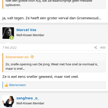
Niet een goede voor ADJ, dat zal waarschijnlijk geen medaille
opleveren.
Ja, valt tegen. Ze heeft een groter verval dan Groenewoud...
Marcel Vos
Well-Known Member
7 feb 2022
#89
Ikbenerweer zei:
Zo, snelle opening van De Jong. Weet niet hoe snel ze normaal is,
maar is snel...
Ze is wel eens sneller geweest, maar niet veel.
Ikbenerweer
R
e
a
sanghwa _o_
c
t
Well-Known Member
i