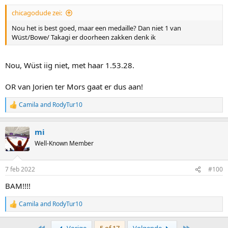
:
chicagodude zei:
Nou het is best goed, maar een medaille? Dan niet 1 van
Wüst/Bowe/ Takagi er doorheen zakken denk ik
Nou, Wüst iig niet, met haar 1.53.28.
OR van Jorien ter Mors gaat er dus aan!
Camila
and
RodyTur10
R
e
a
mi
c
t
Well-Known Member
i
o
n
7 feb 2022
#100
s
:
BAM!!!!
Camila
and
RodyTur10
R
e
a
First
Last