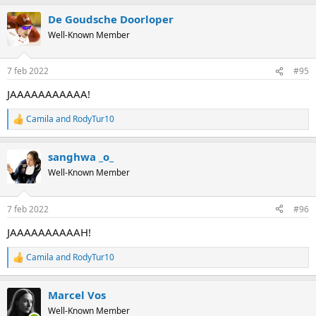
a
De Goudsche Doorloper
c
t
Well-Known Member
i
o
n
7 feb 2022
#95
s
:
JAAAAAAAAAAA!
Camila
and
RodyTur10
R
e
a
sanghwa _o_
c
t
Well-Known Member
i
o
n
7 feb 2022
#96
s
:
JAAAAAAAAAAH!
Camila
and
RodyTur10
R
e
a
Marcel Vos
c
t
Well-Known Member