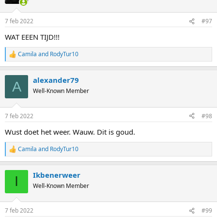
i
o
n
7 feb 2022
#97
s
:
WAT EEEN TIJD!!!
Camila
and
RodyTur10
R
e
a
alexander79
c
A
t
Well-Known Member
i
o
n
7 feb 2022
#98
s
:
Wust doet het weer. Wauw. Dit is goud.
Camila
and
RodyTur10
R
e
a
Ikbenerweer
c
I
t
Well-Known Member
i
o
n
7 feb 2022
#99
s