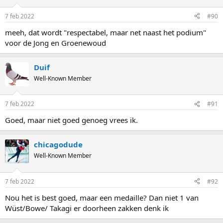
o
n
7 feb 2022
#90
s
:
meeh, dat wordt "respectabel, maar net naast het podium"
voor de Jong en Groenewoud
Duif
Well-Known Member
7 feb 2022
#91
Goed, maar niet goed genoeg vrees ik.
chicagodude
Well-Known Member
7 feb 2022
#92
Nou het is best goed, maar een medaille? Dan niet 1 van
Wüst/Bowe/ Takagi er doorheen zakken denk ik