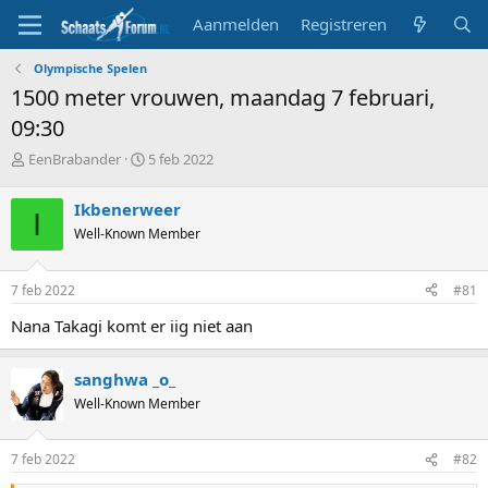
Aanmelden
Registreren
Olympische Spelen
1500 meter vrouwen, maandag 7 februari,
09:30
T
S
EenBrabander
5 feb 2022
o
t
p
a
Ikbenerweer
I
i
r
Well-Known Member
c
t
s
d
t
a
7 feb 2022
#81
a
t
r
u
Nana Takagi komt er iig niet aan
t
m
e
r
sanghwa _o_
Well-Known Member
7 feb 2022
#82