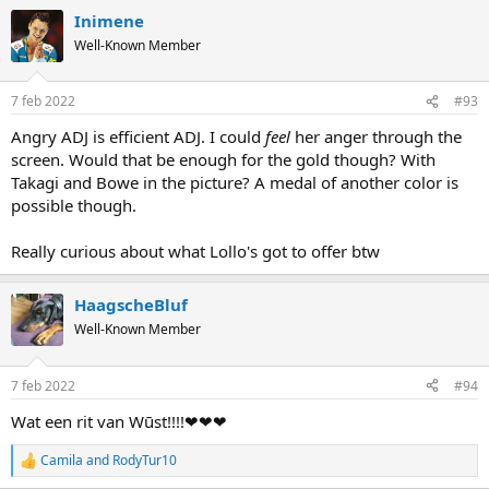
Inimene
Well-Known Member
7 feb 2022
#93
Angry ADJ is efficient ADJ. I could
feel
her anger through the
screen. Would that be enough for the gold though? With
Takagi and Bowe in the picture? A medal of another color is
possible though.
Really curious about what Lollo's got to offer btw
HaagscheBluf
Well-Known Member
7 feb 2022
#94
Wat een rit van Wūst!!!!❤❤❤
Camila
and
RodyTur10
R
e