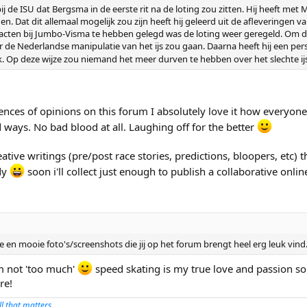
ij de ISU dat Bergsma in de eerste rit na de loting zou zitten. Hij heeft met
. Dat dit allemaal mogelijk zou zijn heeft hij geleerd uit de afleveringen va
cten bij Jumbo-Visma te hebben gelegd was de loting weer geregeld. Om de 
er de Nederlandse manipulatie van het ijs zou gaan. Daarna heeft hij een p
. Op deze wijze zou niemand het meer durven te hebben over het slechte 
erences of opinions on this forum I absolutely love it how everyon
ways. No bad blood at all. Laughing off for the better
eative writings (pre/post race stories, predictions, bloopers, etc)
ady
soon i'll collect just enough to publish a collaborative onli
e en mooie foto's/screenshots die jij op het forum brengt heel erg leuk vind
m not 'too much'
speed skating is my true love and passion so
re!
all that matters.