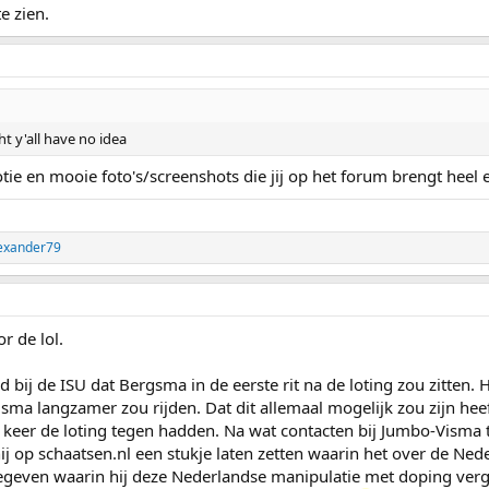
e zien.
t y'all have no idea
tie en mooie foto's/screenshots die jij op het forum brengt heel e
exander79
r de lol.
d bij de ISU dat Bergsma in de eerste rit na de loting zou zitten.
sma langzamer zou rijden. Dat dit allemaal mogelijk zou zijn heef
lke keer de loting tegen hadden. Na wat contacten bij Jumbo-Vism
hij op schaatsen.nl een stukje laten zetten waarin het over de Ne
 gegeven waarin hij deze Nederlandse manipulatie met doping ve