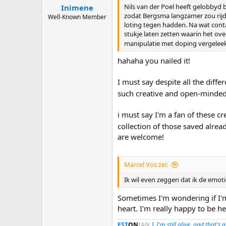
:
Nils van der Poel heeft gelobbyd b
Inimene
zodat Bergsma langzamer zou rijden
Well-Known Member
loting tegen hadden. Na wat conta
stukje laten zetten waarin het ov
manipulatie met doping vergeleek
hahaha you nailed it!
I must say despite all the diff
such creative and open-minded 
i must say I'm a fan of these cr
collection of those saved alre
are welcome!
Marcel Vos zei:
Ik wil even zeggen dat ik de emoti
Sometimes I'm wondering if I'
heart. I'm really happy to be he
EST
ON
IAN
|
I'm still alive, and that's 