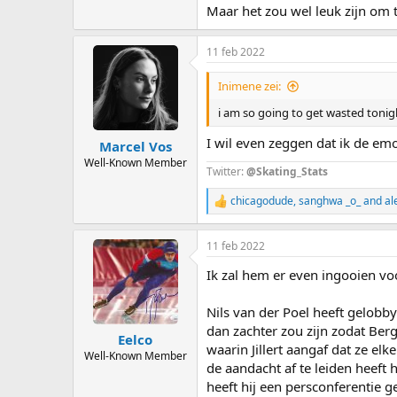
Maar het zou wel leuk zijn om t
11 feb 2022
Inimene zei:
i am so going to get wasted tonigh
I wil even zeggen dat ik de emo
Marcel Vos
Well-Known Member
Twitter:
@Skating_Stats
chicagodude
,
sanghwa _o_
and
al
R
e
a
11 feb 2022
c
t
Ik zal hem er even ingooien voo
i
o
n
Nils van der Poel heeft gelobby
s
dan zachter zou zijn zodat Berg
:
Eelco
waarin Jillert aangaf dat ze e
Well-Known Member
de aandacht af te leiden heeft 
heeft hij een persconferentie