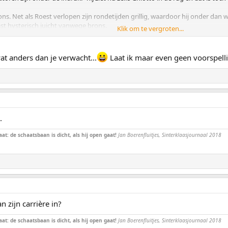
rons. Net als Roest verlopen zijn rondetijden grillig, waardoor hij onder dan
ast hysterisch juicht vanwege brons.
Klik om te vergroten...
at anders dan je verwacht...
Laat ik maar even geen voorspell
.
ide reflectie op zijn fantastische race gooit Van der Poel in zijn interview
ontwaardigd. Het interview met Jorrit Bergsma bevat weinig grammaticaal co
at: de schaatsbaan is dicht, als hij open gaat!
Jan Boerenfluitjes, Sinterklaasjournaal 2018
 een cadans en kan ik hem aan het end afbouwen naar 29'ers, maar dat zat er nu
r Bergsma blijft toch een tikje teleurgesteld. Verder stelt Maalderink aan 
Eerst was er het gedoe rond het niet selecteren van jou voor de 1500 mete
beïnvloeding door de Nederlanders. Kunnen we nu concluderen dat deze ran
en jullie morgen niet te kijken.
n zijn carrière in?
at: de schaatsbaan is dicht, als hij open gaat!
Jan Boerenfluitjes, Sinterklaasjournaal 2018