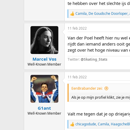
te hebben over het slechte ij
Camila
,
De Goudsche Doorloper
,
R
e
a
11 feb 2022
c
t
Van der Poel heeft hier nu wel
i
o
rijdt dan iemand anders ooit g
n
zegt over het hoge niveau van 
s
:
Marcel Vos
Twitter:
@Skating_Stats
Well-Known Member
11 feb 2022
EenBrabander zei:
Als je op mijn profiel klikt, zie je mi
G1ant
Well-Known Member
Valt me tegen dat je op driejar
chicagodude
,
Camila
,
HaagscheBl
R