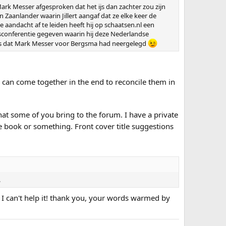
 Mark Messer afgesproken dat het ijs dan zachter zou zijn
n Zaanlander waarin Jillert aangaf dat ze elke keer de
aandacht af te leiden heeft hij op schaatsen.nl een
ersconferentie gegeven waarin hij deze Nederlandse
ijs dat Mark Messer voor Bergsma had neergelegd
e can come together in the end to reconcile them in
 that some of you bring to the forum. I have a private
ne book or something. Front cover title suggestions
.
 I can't help it! thank you, your words warmed by