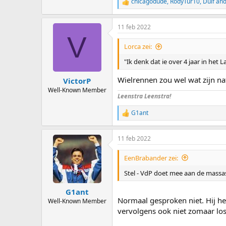
chicagodude
,
RodyTur10
,
Duif
and
R
e
a
11 feb 2022
c
V
t
i
Lorca zei:
o
n
"Ik denk dat ie over 4 jaar in het L
s
:
Wielrennen zou wel wat zijn na
VictorP
Well-Known Member
Leenstra Leenstra!
G1ant
R
e
a
11 feb 2022
c
t
i
EenBrabander zei:
o
n
Stel - VdP doet mee aan de massa
s
:
G1ant
Normaal gesproken niet. Hij hee
Well-Known Member
vervolgens ook niet zomaar los