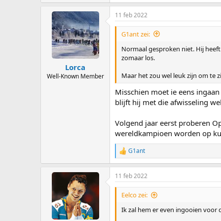
e
a
11 feb 2022
c
t
i
G1ant zei:
o
n
Normaal gesproken niet. Hij heeft 
s
zomaar los.
:
Lorca
Maar het zou wel leuk zijn om te z
Well-Known Member
Misschien moet ie eens ingaan
blijft hij met die afwisseling 
Volgend jaar eerst proberen O
wereldkampioen worden op kun
G1ant
R
e
a
11 feb 2022
c
t
i
Eelco zei:
o
n
Ik zal hem er even ingooien voor d
s