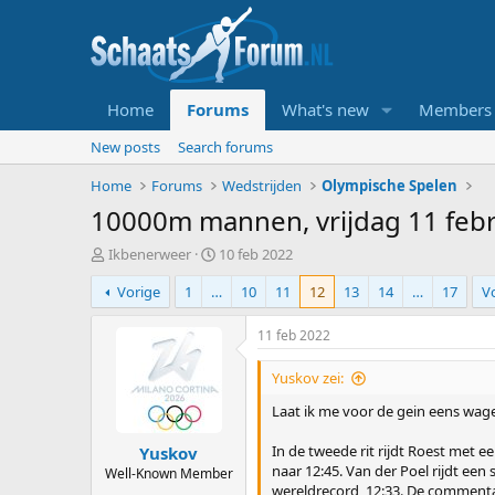
Home
Forums
What's new
Members
New posts
Search forums
Home
Forums
Wedstrijden
Olympische Spelen
10000m mannen, vrijdag 11 febru
T
S
Ikbenerweer
10 feb 2022
o
t
Vorige
1
…
10
11
12
13
14
…
17
V
p
a
i
r
c
t
11 feb 2022
s
d
t
a
Yuskov zei:
a
t
Laat ik me voor de gein eens wage
r
u
t
m
In de tweede rit rijdt Roest met ee
Yuskov
e
naar 12:45. Van der Poel rijdt een
r
Well-Known Member
wereldrecord, 12:33. De commentato