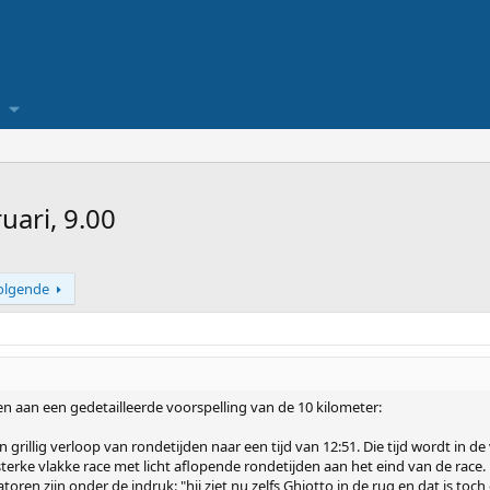
ari, 9.00
olgende
n aan een gedetailleerde voorspelling van de 10 kilometer:
n grillig verloop van rondetijden naar een tijd van 12:51. Die tijd wordt in d
 sterke vlakke race met licht aflopende rondetijden aan het eind van de race. 
ren zijn onder de indruk: "hij ziet nu zelfs Ghiotto in de rug en dat is to