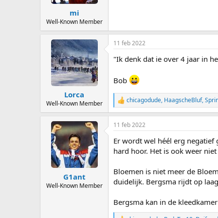
s
:
mi
Well-Known Member
11 feb 2022
"Ik denk dat ie over 4 jaar in he
Bob
Lorca
chicagodude
,
HaagscheBluf
,
Spri
R
Well-Known Member
e
a
11 feb 2022
c
t
Er wordt wel héél erg negatief
i
o
hard hoor. Het is ook weer niet 
n
s
Bloemen is niet meer de Bloeme
:
G1ant
duidelijk. Bergsma rijdt op laa
Well-Known Member
Bergsma kan in de kleedkamer m