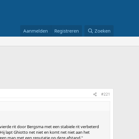
Aanmelden
Registreren
Zoeken
#221
e vierde rit door Bergsma met een stabiele rit verbeterd
Hij lapt Ghiotto net niet en komt net niet aan het
ch een man met een reputatie op deze afstand."