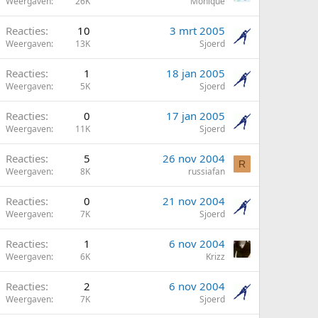
Weergaven
26K
Monique
Reacties
10
3 mrt 2005
Weergaven
13K
Sjoerd
Reacties
1
18 jan 2005
Weergaven
5K
Sjoerd
Reacties
0
17 jan 2005
Weergaven
11K
Sjoerd
Reacties
5
26 nov 2004
R
Weergaven
8K
russiafan
Reacties
0
21 nov 2004
Weergaven
7K
Sjoerd
Reacties
1
6 nov 2004
Weergaven
6K
Krizz
Reacties
2
6 nov 2004
Weergaven
7K
Sjoerd