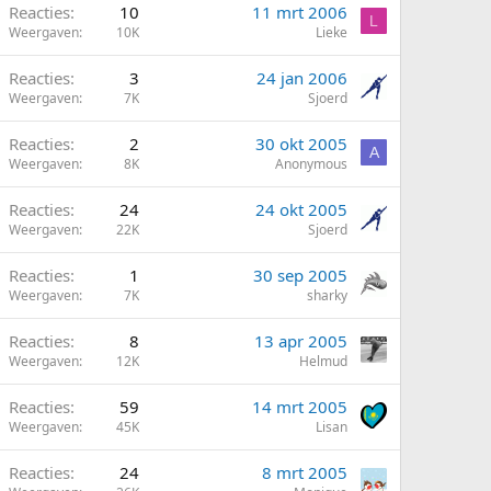
Reacties
10
11 mrt 2006
L
Weergaven
10K
Lieke
Reacties
3
24 jan 2006
Weergaven
7K
Sjoerd
Reacties
2
30 okt 2005
A
Weergaven
8K
Anonymous
G
Reacties
24
24 okt 2005
Weergaven
22K
Sjoerd
Reacties
1
30 sep 2005
Weergaven
7K
sharky
Reacties
8
13 apr 2005
Weergaven
12K
Helmud
Reacties
59
14 mrt 2005
Weergaven
45K
Lisan
G
Reacties
24
8 mrt 2005