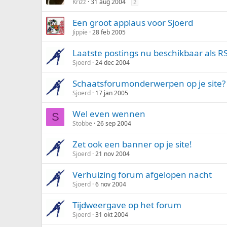
Krizz
31 aug 2004
2
Een groot applaus voor Sjoerd
Jippie
28 feb 2005
Laatste postings nu beschikbaar als R
Sjoerd
24 dec 2004
Schaatsforumonderwerpen op je site?
Sjoerd
17 jan 2005
Wel even wennen
S
Stobbe
26 sep 2004
Zet ook een banner op je site!
Sjoerd
21 nov 2004
Verhuizing forum afgelopen nacht
Sjoerd
6 nov 2004
Tijdweergave op het forum
Sjoerd
31 okt 2004