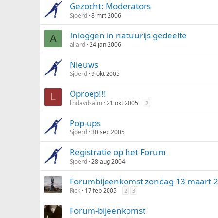
Gezocht: Moderators
Sjoerd
8 mrt 2006
Inloggen in natuurijs gedeelte
A
allard
24 jan 2006
Nieuws
Sjoerd
9 okt 2005
Oproep!!!
L
lindavdsalm
21 okt 2005
2
Pop-ups
Sjoerd
30 sep 2005
Registratie op het Forum
Sjoerd
28 aug 2004
Forumbijeenkomst zondag 13 maart 
Rick
17 feb 2005
2
3
Forum-bijeenkomst