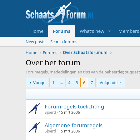
Home
Forums
What's new
Members
New posts
Search forums
Home
Forums
Over Schaatsforum.nl
Over het forum
Forumegels, mededelingen en tips van de beheerder, suggest
Vorige
1
…
4
5
6
7
Volgende
Forumregels toelichting
Sjoerd
15 mrt 2006
Algemene forumregels
Sjoerd
15 mrt 2006