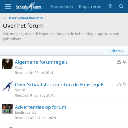
Aanmelden
Registreren
Over Schaatsforum.nl
Over het forum
Forumegels, mededelingen en tips van de beheerder, suggesties van
gebruikers
Filters
G
S
Algemene forumregels
e
t
Krizz
Reacties
0
25 okt 2014
s
i
l
c
G
S
Over Schaatsforum.nl en de Huisregels
o
k
e
t
Sjoerd
t
y
Reacties
0
28 aug 2010
s
i
e
l
c
n
Advertenties op forum
o
k
EenBrabander
t
y
Reacties
42
21 dec 2025
e
n