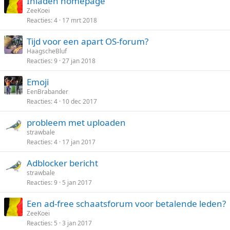
Inladen homepage
ZeeKoei
Reacties
4
17 mrt 2018
Tijd voor een apart OS-forum?
HaagscheBluf
Reacties
9
27 jan 2018
Emoji
EenBrabander
Reacties
4
10 dec 2017
probleem met uploaden
strawbale
Reacties
4
17 jan 2017
Adblocker bericht
strawbale
Reacties
9
5 jan 2017
Een ad-free schaatsforum voor betalende leden?
ZeeKoei
Reacties
5
3 jan 2017