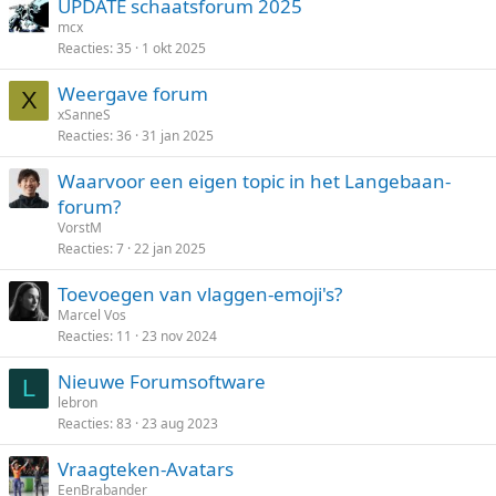
UPDATE schaatsforum 2025
mcx
Reacties
35
1 okt 2025
Weergave forum
X
xSanneS
Reacties
36
31 jan 2025
Waarvoor een eigen topic in het Langebaan-
forum?
VorstM
Reacties
7
22 jan 2025
Toevoegen van vlaggen-emoji's?
Marcel Vos
Reacties
11
23 nov 2024
Nieuwe Forumsoftware
L
lebron
Reacties
83
23 aug 2023
Vraagteken-Avatars
EenBrabander