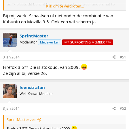
ps. Ik plaats dit bericht hier maar, ik wist niet waar anders het te
Klik om te vergroten...
bespreken.
Bij mij werkt Schaatsen.nl niet onder de combinatie van
Kubuntu en Mozilla 3.5. Ook een wit scherm ja.
SprintMaster
Moderator
Medewerker
*** SUPPORTING MEMBER ***
3 jan 2014
#51
Firefox 3.5?? Die is stokoud, van 2009.
Ze zijn al bij versie 26.
leenstrafan
Well-Known Member
3 jan 2014
#52
SprintMaster zei:
Firefox 3.5?? Die is stokoud, van 2009.