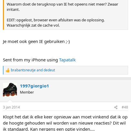
Waarom doet de terugknop van IE het opeens niet meer? Zwaar
irritant.
EDIT: opgelost, browser even afsluiten was de oplossing.
Waarschijnlijk zat de cache vol.
Je moet ook geen IE gebruiken ;-)
Sent from my iPhone using
Tapatalk
brabantsneutje
and
dedeut
R
e
a
1997giorgio1
c
t
Member
i
o
n
3 jan 2014
#48
s
:
Klopt het dat ik elke keer opnieuw aan moet vinkend dat ik op
de hoogte gehouden wil worden van nieuwe reacties? Dit wil
ik standaard. Kan nergens een optie vinden....