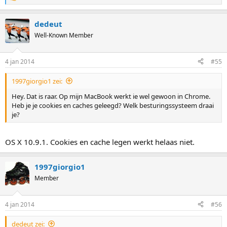
R
e
a
dedeut
c
t
Well-Known Member
i
o
n
4 jan 2014
#55
s
:
1997giorgio1 zei:
Hey. Dat is raar. Op mijn MacBook werkt ie wel gewoon in Chrome.
Heb je je cookies en caches geleegd? Welk besturingssysteem draai
je?
OS X 10.9.1. Cookies en cache legen werkt helaas niet.
1997giorgio1
Member
4 jan 2014
#56
dedeut zei: