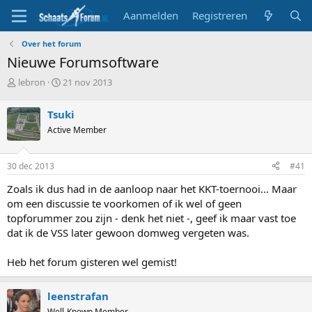
Aanmelden
Registreren
Over het forum
Nieuwe Forumsoftware
T
S
lebron
21 nov 2013
o
t
p
a
Tsuki
i
r
Active Member
c
t
s
d
t
a
30 dec 2013
#41
a
t
r
u
Zoals ik dus had in de aanloop naar het KKT-toernooi... Maar
t
m
om een discussie te voorkomen of ik wel of geen
e
topforummer zou zijn - denk het niet -, geef ik maar vast toe
r
dat ik de VSS later gewoon domweg vergeten was.
Heb het forum gisteren wel gemist!
leenstrafan
Well-Known Member