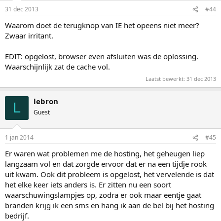
31 dec 2013
#44
Waarom doet de terugknop van IE het opeens niet meer?
Zwaar irritant.
EDIT: opgelost, browser even afsluiten was de oplossing.
Waarschijnlijk zat de cache vol.
Laatst bewerkt:
31 dec 2013
lebron
L
Guest
1 jan 2014
#45
Er waren wat problemen me de hosting, het geheugen liep
langzaam vol en dat zorgde ervoor dat er na een tijdje rook
uit kwam. Ook dit probleem is opgelost, het vervelende is dat
het elke keer iets anders is. Er zitten nu een soort
waarschuwingslampjes op, zodra er ook maar eentje gaat
branden krijg ik een sms en hang ik aan de bel bij het hosting
bedrijf.