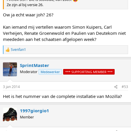
Ze zijn al bij versie 26.
Ow ja echt waar joh? 26?
Kan iemand mij vertellen waarom Simon Kuipers, Carl
Verheijen, Renate Groenewold en Paulien van Deutekom niet
meededen aan het schaatsen afgelopen week?
Svenfan1
R
e
a
SprintMaster
c
t
Moderator
Medewerker
*** SUPPORTING MEMBER ***
i
o
n
3 jan 2014
#53
s
:
Het is het nummer van de complete installatie van Mozilla?
1997giorgio1
Member