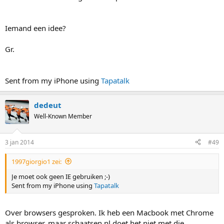
Iemand een idee?
Gr.
Sent from my iPhone using
Tapatalk
dedeut
Well-Known Member
3 jan 2014
#49
1997giorgio1 zei:
Je moet ook geen IE gebruiken ;-)
Sent from my iPhone using
Tapatalk
Over browsers gesproken. Ik heb een Macbook met Chrome
als browser, maar schaatsen.nl doet het niet met die