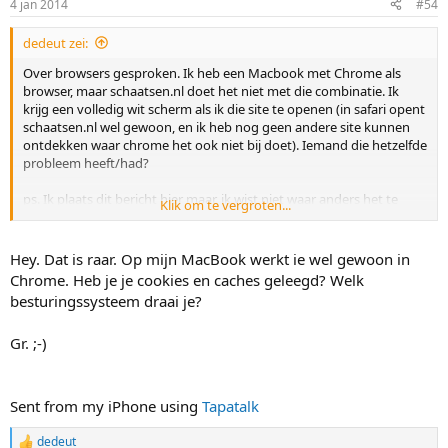
4 jan 2014
#54
dedeut zei:
Over browsers gesproken. Ik heb een Macbook met Chrome als
browser, maar schaatsen.nl doet het niet met die combinatie. Ik
krijg een volledig wit scherm als ik die site te openen (in safari opent
schaatsen.nl wel gewoon, en ik heb nog geen andere site kunnen
ontdekken waar chrome het ook niet bij doet). Iemand die hetzelfde
probleem heeft/had?
ps. Ik plaats dit bericht hier maar, ik wist niet waar anders het te
Klik om te vergroten...
bespreken.
Hey. Dat is raar. Op mijn MacBook werkt ie wel gewoon in
Chrome. Heb je je cookies en caches geleegd? Welk
besturingssysteem draai je?
Gr. ;-)
Sent from my iPhone using
Tapatalk
dedeut