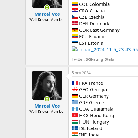
COL Colombia
CRO Croatia
Marcel Vos
CZE Czechia
Well-Known Member
DEN Denmark
GDR East Germany
ECU Ecuador
EST Estonia
Twitter:
@Skating_Stats
5 nov 2024
FRA France
GEO Georgia
GER Germany
GRE Greece
Marcel Vos
GUA Guatamala
Well-Known Member
HKG Hong Kong
HUN Hungary
ISL Iceland
IND India