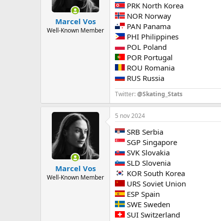
PRK North Korea
NOR Norway
Marcel Vos
PAN Panama
Well-Known Member
PHI Philippines
POL Poland
POR Portugal
ROU Romania
RUS Russia
Twitter:
@Skating_Stats
5 nov 2024
SRB Serbia
SGP Singapore
SVK Slovakia
SLD Slovenia
Marcel Vos
KOR South Korea
Well-Known Member
URS Soviet Union
ESP Spain
SWE Sweden
SUI Switzerland