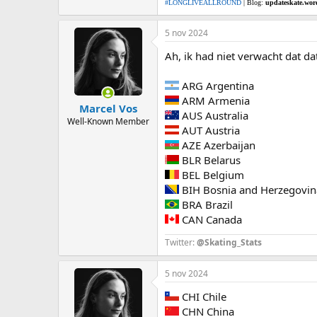
#LONGLIVEALLROUND
| Blog:
updateskate.wor
5 nov 2024
Ah, ik had niet verwacht dat da
ARG Argentina
ARM Armenia
Marcel Vos
AUS Australia
Well-Known Member
AUT Austria
AZE Azerbaijan
BLR Belarus
BEL Belgium
BIH Bosnia and Herzegovin
BRA Brazil
CAN Canada
Twitter:
@Skating_Stats
5 nov 2024
CHI Chile
CHN China