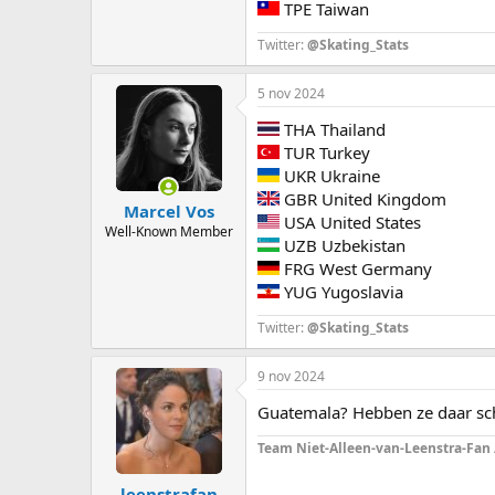
TPE Taiwan
Twitter:
@Skating_Stats
5 nov 2024
THA Thailand
TUR Turkey
UKR Ukraine
GBR United Kingdom
Marcel Vos
USA United States
Well-Known Member
UZB Uzbekistan
FRG West Germany
YUG Yugoslavia
Twitter:
@Skating_Stats
9 nov 2024
Guatemala? Hebben ze daar sc
Team Niet-Alleen-van-Leenstra-Fan
leenstrafan