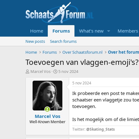
Home
Forums
What's new
Members
New posts
Search forums
Home
Forums
Over Schaatsforum.nl
Over het foru
Toevoegen van vlaggen-emoji's?
T
S
Marcel Vos
5 nov 2024
o
t
p
a
5 nov 2024
i
r
Ik probeerde een post te maken
c
t
s
d
schaatser een vlaggetje zou toe
t
a
toevoegen.
a
t
Marcel Vos
r
u
Is het mogelijk om of die limie
t
m
Well-Known Member
e
Twitter:
@Skating_Stats
r