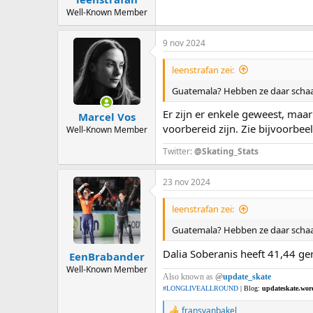
Well-Known Member
9 nov 2024
leenstrafan zei:
Guatemala? Hebben ze daar schaa
Er zijn er enkele geweest, maar
Marcel Vos
voorbereid zijn. Zie bijvoorbee
Well-Known Member
Twitter:
@Skating_Stats
23 nov 2024
leenstrafan zei:
Guatemala? Hebben ze daar schaa
Dalia Soberanis heeft 41,44 ge
EenBrabander
Well-Known Member
Also known as
@
update_skate
#LONGLIVEALLROUND
| Blog:
updateskate.wor
fransvanbakel