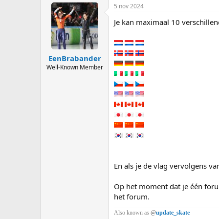
5 nov 2024
Je kan maximaal 10 verschille
EenBrabander
Well-Known Member
En als je de vlag vervolgens va
Op het moment dat je één forum
het forum.
Also known as
@
update_skate