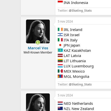
INA Indonesia
Twitter:
@Skating_Stats
5 nov 2024
IRL Ireland
ISR Israel
ITA Italy
JPN Japan
Marcel Vos
KAZ Kazakhstan
Well-Known Member
LAT Latvia
LIT Lithuania
LUX Luxembourg
MEX Mexico
MGL Mongolia
Twitter:
@Skating_Stats
5 nov 2024
NED Netherlands
NZL New Zealand