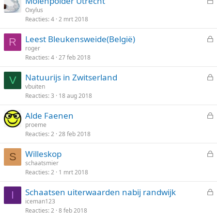
Molenpolder Utrecht
t
e
Oxylus
e
Reacties
4
2 mrt 2018
s
n
l
Leest Bleukensweide(België)
o
R
e
roger
t
Reacties
4
27 feb 2018
s
e
l
n
Natuurijs in Zwitserland
o
V
e
vbuiten
t
Reacties
3
18 aug 2018
s
e
l
n
Alde Faenen
o
e
proeme
t
Reacties
2
28 feb 2018
s
e
l
n
Willeskop
o
S
e
schaatsmier
t
Reacties
2
1 mrt 2018
s
e
l
n
Schaatsen uiterwaarden nabij randwijk
o
I
e
iceman123
t
Reacties
2
8 feb 2018
s
e