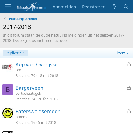
Aanmelden
Registreren
Natuurijs Archief
2017-2018
In dit forum staan de oude natuurijs meldingen uit het seizoen 2017-
2018. Deze zijn dus niet meer actueel!!
A
Replies
Filters
f
l
Kop van Overijssel
o
e
Bor
p
Reacties
70
18 mrt 2018
s
e
l
n
Bargerveen
o
B
d
e
bertschaatsgek
t
Reacties
34
26 feb 2018
s
e
l
n
Paterswoldsemeer
o
e
proeme
t
Reacties
16
5 mrt 2018
s
e
l
n