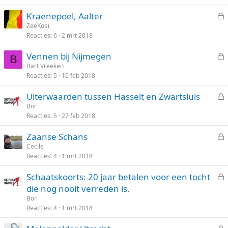
l
n
Kraenepoel, Aalter
o
e
ZeeKoei
t
Reacties
6
2 mrt 2018
s
e
l
n
Vennen bij Nijmegen
o
B
e
Bart Vreeken
t
Reacties
5
10 feb 2018
s
e
l
n
Uiterwaarden tussen Hasselt en Zwartsluis
o
e
Bor
t
Reacties
5
27 feb 2018
s
e
l
n
Zaanse Schans
o
e
Cecile
t
Reacties
4
1 mrt 2018
s
e
l
n
Schaatskoorts: 20 jaar betalen voor een tocht
o
e
die nog nooit verreden is.
t
s
Bor
e
l
Reacties
4
1 mrt 2018
n
o