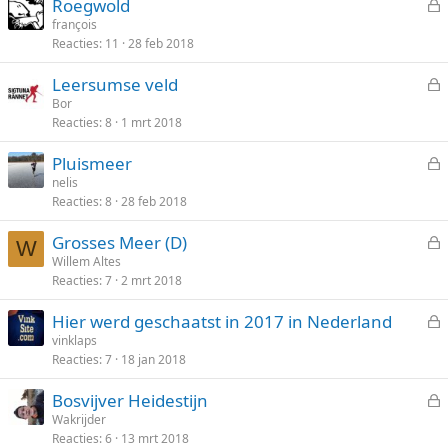
Roegwold
o
e
françois
t
Reacties
11
28 feb 2018
s
e
l
n
Leersumse veld
o
e
Bor
t
Reacties
8
1 mrt 2018
s
e
l
n
Pluismeer
o
e
nelis
t
Reacties
8
28 feb 2018
s
e
l
n
Grosses Meer (D)
o
W
e
Willem Altes
t
Reacties
7
2 mrt 2018
s
e
l
n
Hier werd geschaatst in 2017 in Nederland
o
e
vinklaps
t
Reacties
7
18 jan 2018
s
e
l
n
Bosvijver Heidestijn
o
e
Wakrijder
t
Reacties
6
13 mrt 2018
s
e