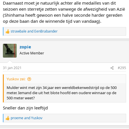
Daarnaast moet je natuurlijk achter alle medailles van dit
seizoen een sterretje zetten vanwege de afwezigheid van Azië
(Shinhama heeft gewoon een halve seconde harder gereden
op deze baan dan de winnende tijd van vandaag).
strawbale
and
EenBrabander
R
e
a
zopie
c
t
Active Member
i
o
n
31 jan 2021
#295
s
:
Yuskov zei:
Mulder wint met zijn 34 jaar een wereldbekerwedstrijd op de 500
meter. Iemand die uit het blote hoofd een oudere winnaar op de
500 meter weet?
Sneller dan zijn leeftijd
proeme
and
Yuskov
R
e
a