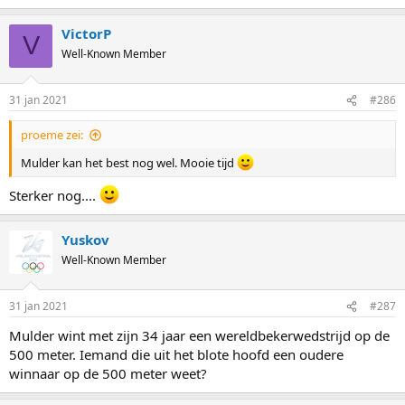
e
a
VictorP
c
V
t
Well-Known Member
i
o
n
31 jan 2021
#286
s
:
proeme zei:
Mulder kan het best nog wel. Mooie tijd
Sterker nog....
Yuskov
Well-Known Member
31 jan 2021
#287
Mulder wint met zijn 34 jaar een wereldbekerwedstrijd op de
500 meter. Iemand die uit het blote hoofd een oudere
winnaar op de 500 meter weet?