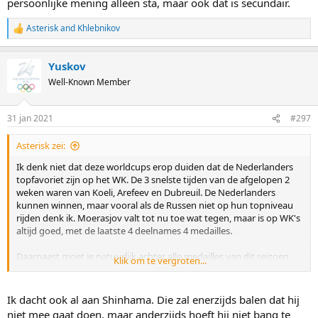
persoonlijke mening alleen sta, maar ook dat is secundair.
Asterisk
and
Khlebnikov
R
e
a
Yuskov
c
t
Well-Known Member
i
o
n
31 jan 2021
#297
s
:
Asterisk zei:
Ik denk niet dat deze worldcups erop duiden dat de Nederlanders
topfavoriet zijn op het WK. De 3 snelste tijden van de afgelopen 2
weken waren van Koeli, Arefeev en Dubreuil. De Nederlanders
kunnen winnen, maar vooral als de Russen niet op hun topniveau
rijden denk ik. Moerasjov valt tot nu toe wat tegen, maar is op WK's
altijd goed, met de laatste 4 deelnames 4 medailles.
Daarnaast moet je natuurlijk achter alle medailles van dit seizoen
Klik om te vergroten...
een sterretje zetten vanwege de afwezigheid van Azië (Shinhama
heeft gewoon een halve seconde harder gereden op deze baan dan
de winnende tijd van vandaag).
Ik dacht ook al aan Shinhama. Die zal enerzijds balen dat hij
niet mee gaat doen, maar anderzijds hoeft hij niet bang te