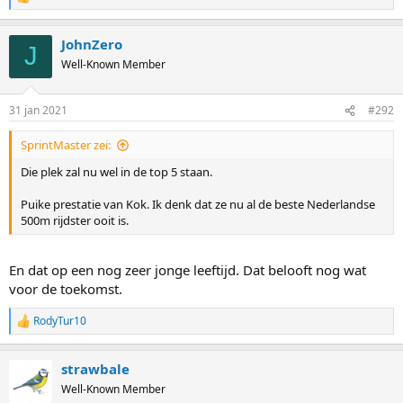
R
e
a
JohnZero
c
J
t
Well-Known Member
i
o
n
31 jan 2021
#292
s
:
SprintMaster zei:
Die plek zal nu wel in de top 5 staan.
Puike prestatie van Kok. Ik denk dat ze nu al de beste Nederlandse
500m rijdster ooit is.
En dat op een nog zeer jonge leeftijd. Dat belooft nog wat
voor de toekomst.
RodyTur10
R
e
a
strawbale
c
t
Well-Known Member
i