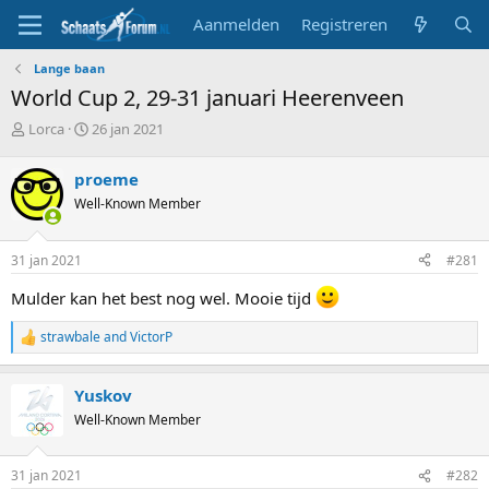
Aanmelden
Registreren
Lange baan
World Cup 2, 29-31 januari Heerenveen
T
S
Lorca
26 jan 2021
o
t
p
a
proeme
i
r
Well-Known Member
c
t
s
d
t
a
31 jan 2021
#281
a
t
r
u
Mulder kan het best nog wel. Mooie tijd
t
m
e
strawbale
and
VictorP
R
r
e
a
Yuskov
c
t
Well-Known Member
i
o
n
31 jan 2021
#282
s