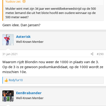
Yuskov zei:
Mulder wint met zijn 34 jaar een wereldbekerwedstrijd op de 500
meter. Iemand die uit het blote hoofd een oudere winnaar op de
500 meter weet?
Geen idee. Dan Jansen?
Asterisk
Well-Known Member
31 jan 2021
#290
Waarom rijdt Blondin nou weer de 1000 in plaats van de 3.
Op de 3 is ze gewoon podiumkandidaat, op de 1000 wordt ze
misschien 10e.
RodyTur10
R
e
a
EenBrabander
c
t
Well-Known Member
i
o