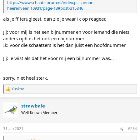
https://www.schaatsforum.nl/index.p...-januari-
heerenveen.10931/page-13#post-315846
als je ff terugleest, dan zie je waar ik op reageer.
Jij: voor mij is het een bijnummer en voor iemand die niets
anders rijdt is het ook een bijnummer
Ik: voor die schaatsers is het dan juist een hoofdnummer
Jij: je wist als dat het voor mij een bijnummer was...
sorry, niet heel sterk.
Yuskov
R
e
a
strawbale
c
t
Well-Known Member
i
o
n
31 jan 2021
#284
s
: