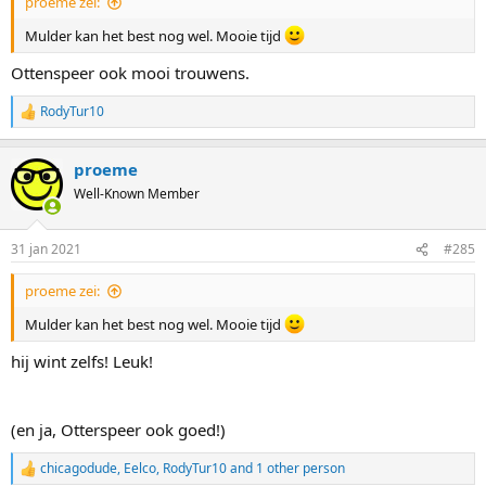
proeme zei:
Mulder kan het best nog wel. Mooie tijd
Ottenspeer ook mooi trouwens.
RodyTur10
R
e
a
proeme
c
t
Well-Known Member
i
o
n
31 jan 2021
#285
s
:
proeme zei:
Mulder kan het best nog wel. Mooie tijd
hij wint zelfs! Leuk!
(en ja, Otterspeer ook goed!)
chicagodude
,
Eelco
,
RodyTur10
and 1 other person
R