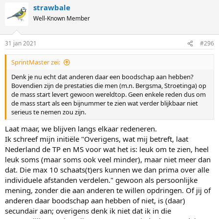
strawbale
c
t
Well-Known Member
i
o
n
31 jan 2021
#296
s
:
SprintMaster zei:
Denk je nu echt dat anderen daar een boodschap aan hebben?
Bovendien zijn de prestaties die men (m.n. Bergsma, Stroetinga) op
de mass start levert gewoon wereldtop. Geen enkele reden dus om
de mass start als een bijnummer te zien wat verder blijkbaar niet
serieus te nemen zou zijn.
Laat maar, we blijven langs elkaar redeneren.
Ik schreef mijn initiële "Overigens, wat mij betreft, laat
Nederland de TP en MS voor wat het is: leuk om te zien, heel
leuk soms (maar soms ook veel minder), maar niet meer dan
dat. Die max 10 schaats(t)ers kunnen we dan prima over alle
individuele afstanden verdelen." gewoon als persoonlijke
mening, zonder die aan anderen te willen opdringen. Of jij of
anderen daar boodschap aan hebben of niet, is (daar)
secundair aan; overigens denk ik niet dat ik in die