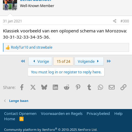
Well-Known Member
31 jan 2021
#300
Klassiek voorbeeld van een oplopend schema van Morozova:
30-31-32-33-34-35-36.
RodyTur10
and
strawbale
R
e
a
First
Last
Vorige
15 of 24
Volgende
c
t
You must log in or register to reply here.
i
o
n
Facebook
X
Bluesky
LinkedIn
Reddit
Pinterest
Tumblr
WhatsApp
E-mail
Li
Share:
s
:
Lange baan
Contact Opnemen
Voorwaarden en Regels
Privacybeleid
Help
Home
R
S
S
®
Community platform by XenForo
© 2010-2025 XenForo Ltd.