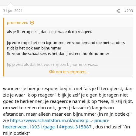
o
n
31 jan 2021
#293
s
:
proeme zei:
als je ff terugleest, dan zie je waar ik op reageer.
Jij: voor mij is het een bijnummer en voor iemand die niets anders
rijdt is het ook een bijnummer
Ik: voor die schaatsers is het dan juist een hoofdnummer
Jij: je wist als dat het voor mij een bijnummer was...
Klik om te vergroten...
sorry, niet heel sterk.
wanneer je hier je respons begint met "als je ff terugleest, dan
zie je waar ik op reageer." blijk je zelf je eigen bijdragen niet
goed te herkennen; je reageerde namelijk op "Nee, hij/zij rijdt,
om welke reden dan ook, geen (klassieke) langebaan
afstanden, maar alleen maar een bijnummer (in mijn optiek)."
zie
https://www.schaatsforum.nl/index.p...-januari-
heerenveen.10931/page-14#post-315887
, dus inclusief "(in
mijn optiek)"