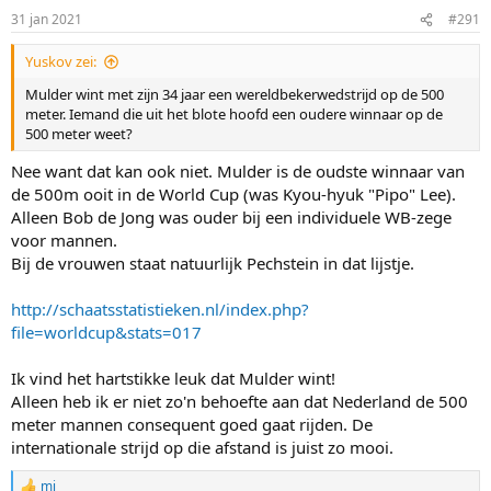
n
31 jan 2021
#291
s
:
Yuskov zei:
Mulder wint met zijn 34 jaar een wereldbekerwedstrijd op de 500
meter. Iemand die uit het blote hoofd een oudere winnaar op de
500 meter weet?
Nee want dat kan ook niet. Mulder is de oudste winnaar van
de 500m ooit in de World Cup (was Kyou-hyuk "Pipo" Lee).
Alleen Bob de Jong was ouder bij een individuele WB-zege
voor mannen.
Bij de vrouwen staat natuurlijk Pechstein in dat lijstje.
http://schaatsstatistieken.nl/index.php?
file=worldcup&stats=017
Ik vind het hartstikke leuk dat Mulder wint!
Alleen heb ik er niet zo'n behoefte aan dat Nederland de 500
meter mannen consequent goed gaat rijden. De
internationale strijd op die afstand is juist zo mooi.
mi