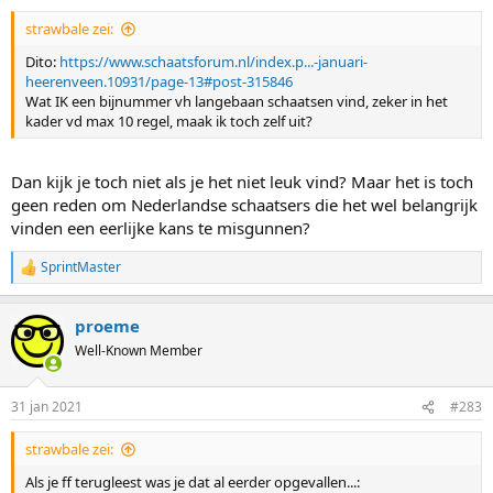
:
strawbale zei:
Dito:
https://www.schaatsforum.nl/index.p...-januari-
heerenveen.10931/page-13#post-315846
Wat IK een bijnummer vh langebaan schaatsen vind, zeker in het
kader vd max 10 regel, maak ik toch zelf uit?
Dan kijk je toch niet als je het niet leuk vind? Maar het is toch
geen reden om Nederlandse schaatsers die het wel belangrijk
vinden een eerlijke kans te misgunnen?
SprintMaster
R
e
a
proeme
c
t
Well-Known Member
i
o
n
31 jan 2021
#283
s
:
strawbale zei:
Als je ff terugleest was je dat al eerder opgevallen...: