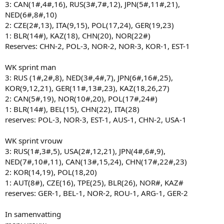
3: CAN(1#,4#,16), RUS(3#,7#,12), JPN(5#,11#,21),
NED(6#,8#,10)
2: CZE(2#,13), ITA(9,15), POL(17,24), GER(19,23)
1: BLR(14#), KAZ(18), CHN(20), NOR(22#)
Reserves: CHN-2, POL-3, NOR-2, NOR-3, KOR-1, EST-1
WK sprint man
3: RUS (1#,2#,8), NED(3#,4#,7), JPN(6#,16#,25),
KOR(9,12,21), GER(11#,13#,23), KAZ(18,26,27)
2: CAN(5#,19), NOR(10#,20), POL(17#,24#)
1: BLR(14#), BEL(15), CHN(22), ITA(28)
reserves: POL-3, NOR-3, EST-1, AUS-1, CHN-2, USA-1
WK sprint vrouw
3: RUS(1#,3#,5), USA(2#,12,21), JPN(4#,6#,9),
NED(7#,10#,11), CAN(13#,15,24), CHN(17#,22#,23)
2: KOR(14,19), POL(18,20)
1: AUT(8#), CZE(16), TPE(25), BLR(26), NOR#, KAZ#
reserves: GER-1, BEL-1, NOR-2, ROU-1, ARG-1, GER-2
In samenvatting