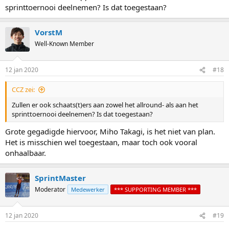
het land een startplek bij het WK allround voor vrouwen bezorgd.
sprinttoernooi deelnemen? Is dat toegestaan?
Tenslotte een vraag aan insider
@Lisan
: Hoe gaat het met
Yekaterina Aydova? Sinds oktober heeft ze geen tijden meer
geschaatst en ze mist het WK afstanden. Kan de vaandeldraagster
VorstM
van het Kazachstaanse vrouwenschaatsen er in Hamar bij zijn?
Well-Known Member
12 jan 2020
#18
CCZ zei:
Zullen er ook schaats(t)ers aan zowel het allround- als aan het
sprinttoernooi deelnemen? Is dat toegestaan?
Grote gegadigde hiervoor, Miho Takagi, is het niet van plan.
Het is misschien wel toegestaan, maar toch ook vooral
onhaalbaar.
SprintMaster
Moderator
Medewerker
*** SUPPORTING MEMBER ***
12 jan 2020
#19