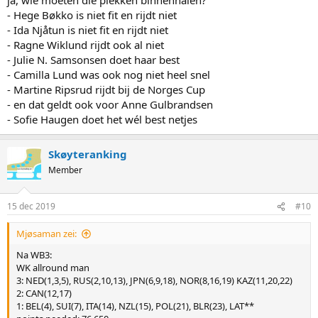
- Hege Bøkko is niet fit en rijdt niet
- Ida Njåtun is niet fit en rijdt niet
- Ragne Wiklund rijdt ook al niet
- Julie N. Samsonsen doet haar best
- Camilla Lund was ook nog niet heel snel
- Martine Ripsrud rijdt bij de Norges Cup
- en dat geldt ook voor Anne Gulbrandsen
- Sofie Haugen doet het wél best netjes
Skøyteranking
Member
15 dec 2019
#10
Mjøsaman zei:
Na WB3:
WK allround man
3: NED(1,3,5), RUS(2,10,13), JPN(6,9,18), NOR(8,16,19) KAZ(11,20,22)
2: CAN(12,17)
1: BEL(4), SUI(7), ITA(14), NZL(15), POL(21), BLR(23), LAT**