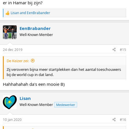
er in Hamar bij zijn?
Lisan
and
EenBrabander
R
e
a
EenBrabander
c
t
Well-Known Member
i
o
n
24 dec 2019
#15
s
:
De Keizer zei:
Zij veroveren bijna meer startplekken dan het aantal toeschouwers
bij de world cup in dat land.
Hahhahahah da's een mooie B)
Lisan
Well-Known Member
Medewerker
10 jan 2020
#16