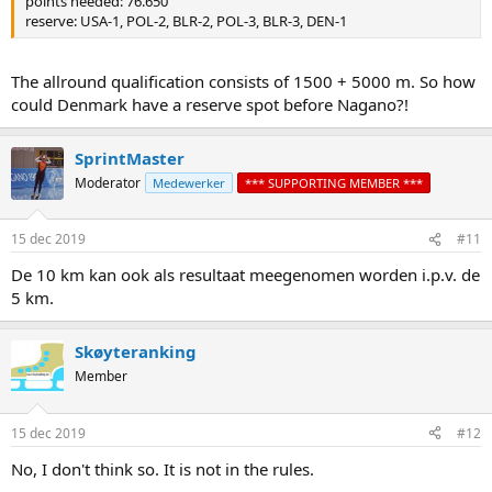
points needed: 76.650
reserve: USA-1, POL-2, BLR-2, POL-3, BLR-3, DEN-1
The allround qualification consists of 1500 + 5000 m. So how
could Denmark have a reserve spot before Nagano?!
SprintMaster
Moderator
Medewerker
*** SUPPORTING MEMBER ***
15 dec 2019
#11
De 10 km kan ook als resultaat meegenomen worden i.p.v. de
5 km.
Skøyteranking
Member
15 dec 2019
#12
No, I don't think so. It is not in the rules.