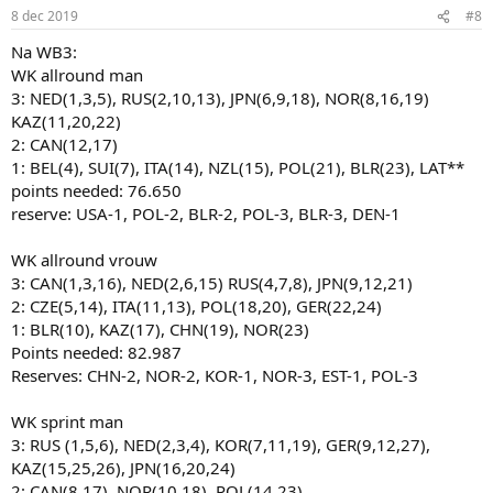
8 dec 2019
#8
Na WB3:
WK allround man
3: NED(1,3,5), RUS(2,10,13), JPN(6,9,18), NOR(8,16,19)
KAZ(11,20,22)
2: CAN(12,17)
1: BEL(4), SUI(7), ITA(14), NZL(15), POL(21), BLR(23), LAT**
points needed: 76.650
reserve: USA-1, POL-2, BLR-2, POL-3, BLR-3, DEN-1
WK allround vrouw
3: CAN(1,3,16), NED(2,6,15) RUS(4,7,8), JPN(9,12,21)
2: CZE(5,14), ITA(11,13), POL(18,20), GER(22,24)
1: BLR(10), KAZ(17), CHN(19), NOR(23)
Points needed: 82.987
Reserves: CHN-2, NOR-2, KOR-1, NOR-3, EST-1, POL-3
WK sprint man
3: RUS (1,5,6), NED(2,3,4), KOR(7,11,19), GER(9,12,27),
KAZ(15,25,26), JPN(16,20,24)
2: CAN(8,17), NOR(10,18), POL(14,23)