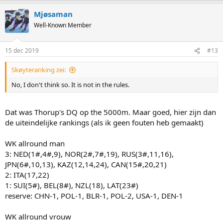
Mjøsaman
Well-Known Member
15 dec 2019
#13
Skøyteranking zei:
No, I don't think so. It is not in the rules.
Dat was Thorup's DQ op the 5000m. Maar goed, hier zijn dan
de uiteindelijke rankings (als ik geen fouten heb gemaakt)
WK allround man
3: NED(1#,4#,9), NOR(2#,7#,19), RUS(3#,11,16),
JPN(6#,10,13), KAZ(12,14,24), CAN(15#,20,21)
2: ITA(17,22)
1: SUI(5#), BEL(8#), NZL(18), LAT(23#)
reserve: CHN-1, POL-1, BLR-1, POL-2, USA-1, DEN-1
WK allround vrouw