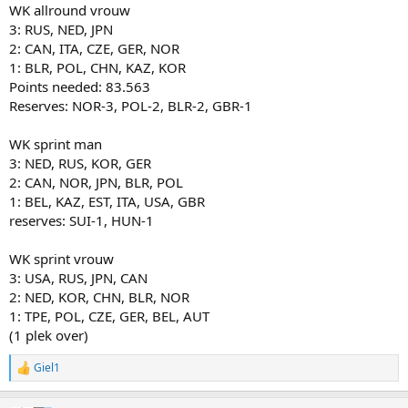
WK allround vrouw
3: RUS, NED, JPN
2: CAN, ITA, CZE, GER, NOR
1: BLR, POL, CHN, KAZ, KOR
Points needed: 83.563
Reserves: NOR-3, POL-2, BLR-2, GBR-1
WK sprint man
3: NED, RUS, KOR, GER
2: CAN, NOR, JPN, BLR, POL
1: BEL, KAZ, EST, ITA, USA, GBR
reserves: SUI-1, HUN-1
WK sprint vrouw
3: USA, RUS, JPN, CAN
2: NED, KOR, CHN, BLR, NOR
1: TPE, POL, CZE, GER, BEL, AUT
(1 plek over)
Giel1
R
e
a