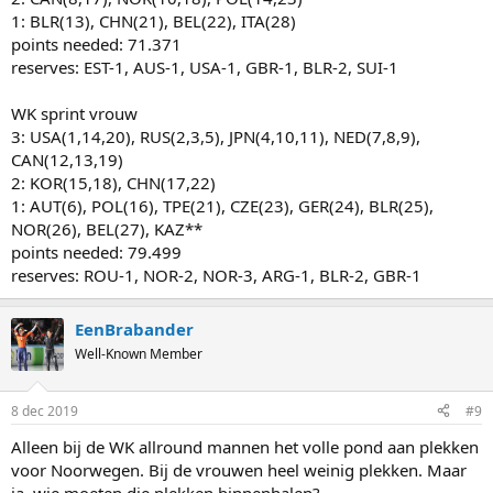
1: BLR(13), CHN(21), BEL(22), ITA(28)
points needed: 71.371
reserves: EST-1, AUS-1, USA-1, GBR-1, BLR-2, SUI-1
WK sprint vrouw
3: USA(1,14,20), RUS(2,3,5), JPN(4,10,11), NED(7,8,9),
CAN(12,13,19)
2: KOR(15,18), CHN(17,22)
1: AUT(6), POL(16), TPE(21), CZE(23), GER(24), BLR(25),
NOR(26), BEL(27), KAZ**
points needed: 79.499
reserves: ROU-1, NOR-2, NOR-3, ARG-1, BLR-2, GBR-1
EenBrabander
Well-Known Member
8 dec 2019
#9
Alleen bij de WK allround mannen het volle pond aan plekken
voor Noorwegen. Bij de vrouwen heel weinig plekken. Maar
ja, wie moeten die plekken binnenhalen?