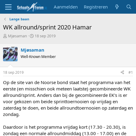
Aanmelden
Registreren
Lange baan
WK allround/sprint 2020 Hamar
T
S
Mjøsaman
18 sep 2019
o
t
p
a
Mjøsaman
i
r
Well-Known Member
c
t
s
d
t
a
18 sep 2019
#1
a
t
r
u
Op de site van de Noorse bond staat het programma van het
t
m
eerste (en misschien ook meteen laatste) gecombineerde WK
e
allround/sprint. Anders dan bij de gecombineerde EK's is er
r
voor gekozen om beide sprinttoernooien op vrijdag en
zaterdag te doen, en beide allroundtoernooien op zaterdag en
zondag.
Daardoor is het programma vrijdag kort (17.30 - 20.30), is
zondag een normale allroundmiddag (13.00 - 17.00) en de