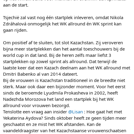
aan de start.
Tsjechië zal vast nog één startplek inleveren, omdat Nikola
Zdráhalová onmogelijk het WK allround én WK sprint kan
gaan rijden.
Om positief af te sluiten, tot slot Kazachstan. Zij veroveren
bijna meer startplekken dan het aantal toeschouwers bij de
world cup in dat land. Bij de heren zelfs maar liefst 3
startplekken op zowel sprint als allround. Dat terwijl de
laatste keer dat een Kazach deelnam aan het WK allround met
Dmitri Babenko al van 2014 dateert.
Bij de vrouwen is Kazachstan traditioneel in de breedte niet
sterk. Maar ook daar een bijzonder moment. Voor het eerst
sinds de beroemde Lyudmila Prokasheva in 2002, heeft
Nadezhda Morozova het land een startplek bij het WK
allround voor vrouwen bezorgd.
Tenslotte een vraag aan insider
@Lisan
: Hoe gaat het met
Yekaterina Aydova? Sinds oktober heeft ze geen tijden meer
geschaatst en ze mist het WK afstanden. Kan de
vaandeldraagster van het Kazachstaanse vrouwenschaatsen