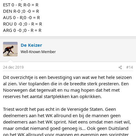
EST 0 - R; R-0 = R
DEN R-0 ;0 -0 = R
AUS 0 - R;0 -0 = R
ROU 0 -0 ;0 - R = R
ARG 0 -0 ;0 - R = R
De Keizer
Well-Known Member
24 dec 2019
#14
Dit overzichtje is een bevestiging van wat we het hele seizoen
al zien. Vier toplanden die in de breedte sterk presteren. Een
Noorwegen dat tegenvalt en nu mag hopen dat het met
reserves het aantal startplekken kan opkrikken.
Triest wordt het pas echt in de Verenigde Staten. Geen
deelnemers aan het WK allround en bij de mannen geen
deelnemers aan het WK sprint. Niet eens omdat men niet wil,
maar omdat niemand goed genoeg is... Ook geen Duitsland
op het WK allround voor mannen en evenmin een sprintster