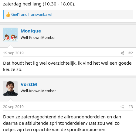
zaterdag heel lang (10.30 - 18.00).
Giel1
and
fransvanbakel
R
e
a
Monique
c
t
Well-Known Member
i
o
n
19 sep 2019
#2
s
:
Dat houdt het iig wel overzichtelijk, ik vind het wel een goede
keuze zo.
VorstM
Well-Known Member
20 sep 2019
#3
Doen ze zaterdagochtend de allroundonderdelen en dan
daarna de afsluitende sprintonderdelen? Dat zou wel zo
netjes zijn ten opzichte van de sprintkampioenen.