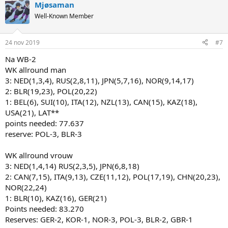
Mjøsaman
c
t
Well-Known Member
i
o
n
24 nov 2019
#7
s
:
Na WB-2
WK allround man
3: NED(1,3,4), RUS(2,8,11), JPN(5,7,16), NOR(9,14,17)
2: BLR(19,23), POL(20,22)
1: BEL(6), SUI(10), ITA(12), NZL(13), CAN(15), KAZ(18),
USA(21), LAT**
points needed: 77.637
reserve: POL-3, BLR-3
WK allround vrouw
3: NED(1,4,14) RUS(2,3,5), JPN(6,8,18)
2: CAN(7,15), ITA(9,13), CZE(11,12), POL(17,19), CHN(20,23),
NOR(22,24)
1: BLR(10), KAZ(16), GER(21)
Points needed: 83.270
Reserves: GER-2, KOR-1, NOR-3, POL-3, BLR-2, GBR-1