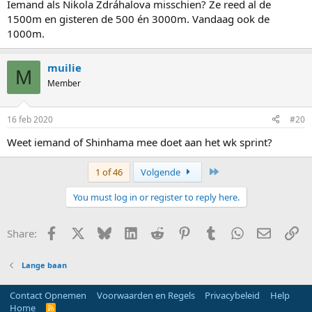
Iemand als Nikola Zdráhalova misschien? Ze reed al de
1500m en gisteren de 500 én 3000m. Vandaag ook de
1000m.
muilie
M
Member
16 feb 2020
#20
Weet iemand of Shinhama mee doet aan het wk sprint?
Last
1 of 46
Volgende
You must log in or register to reply here.
Facebook
X
Bluesky
LinkedIn
Reddit
Pinterest
Tumblr
WhatsApp
E-mail
Li
Share:
Lange baan
Contact Opnemen
Voorwaarden en Regels
Privacybeleid
Help
Home
R