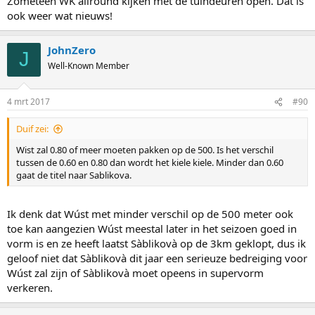
Zometeen WK allround kijken met de tuindeuren open. Dat is
ook weer wat nieuws!
JohnZero
J
Well-Known Member
4 mrt 2017
#90
Duif zei:
Wist zal 0.80 of meer moeten pakken op de 500. Is het verschil
tussen de 0.60 en 0.80 dan wordt het kiele kiele. Minder dan 0.60
gaat de titel naar Sablikova.
Ik denk dat Wúst met minder verschil op de 500 meter ook
toe kan aangezien Wúst meestal later in het seizoen goed in
vorm is en ze heeft laatst Sàblikovà op de 3km geklopt, dus ik
geloof niet dat Sàblikovà dit jaar een serieuze bedreiging voor
Wúst zal zijn of Sàblikovà moet opeens in supervorm
verkeren.