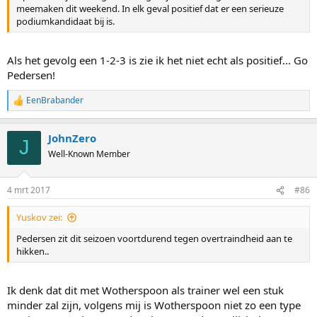
meemaken dit weekend. In elk geval positief dat er een serieuze
podiumkandidaat bij is.
Als het gevolg een 1-2-3 is zie ik het niet echt als positief... Go
Pedersen!
EenBrabander
R
e
a
JohnZero
c
J
t
Well-Known Member
i
o
n
4 mrt 2017
#86
s
:
Yuskov zei:
Pedersen zit dit seizoen voortdurend tegen overtraindheid aan te
hikken..
Ik denk dat dit met Wotherspoon als trainer wel een stuk
minder zal zijn, volgens mij is Wotherspoon niet zo een type