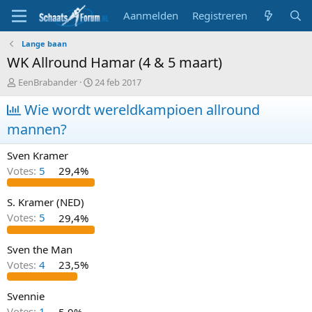
Aanmelden
Registreren
Lange baan
WK Allround Hamar (4 & 5 maart)
T
S
EenBrabander
24 feb 2017
o
t
p
Wie wordt wereldkampioen allround
a
i
r
mannen?
c
t
s
d
Sven Kramer
t
a
a
t
Votes:
5
29,4%
r
u
t
m
S. Kramer (NED)
e
Votes:
5
29,4%
r
Sven the Man
Votes:
4
23,5%
Svennie
Votes:
1
5,9%