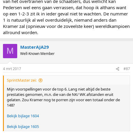
van het overtrainen van de schaatsers, dus wellicht kan
Pedersen wel eens gaan verrassen, dat hoop ik althans want
op een 1-2-3 zit ik in ieder geval niet te wachten. De nummer
1 is natuurlijk al wel overduidelijk, niemand anders dan
Kramer zal (opnieuw voor de zoveelste keer) wereldkampioen
allround worden.
MasterAJA29
M
Well-Known Member
4 mrt 2017
#87
SprintMaster zei:
Mijn voorspellingen voor de top 6. Lang niet altijd de beste
prestaties genomen, m.n. die van de NK/ WK afstanden eruit
gelaten. Zou Kramer nog te porren zijn voor een totaal onder de
148?
Bekijk bijlage 1604
Bekijk bijlage 1605