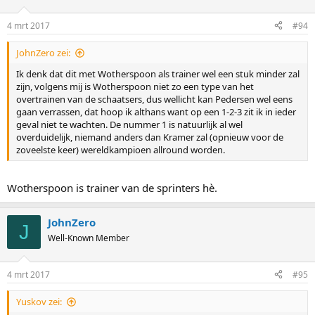
o
n
4 mrt 2017
#94
s
:
JohnZero zei:
Ik denk dat dit met Wotherspoon als trainer wel een stuk minder zal
zijn, volgens mij is Wotherspoon niet zo een type van het
overtrainen van de schaatsers, dus wellicht kan Pedersen wel eens
gaan verrassen, dat hoop ik althans want op een 1-2-3 zit ik in ieder
geval niet te wachten. De nummer 1 is natuurlijk al wel
overduidelijk, niemand anders dan Kramer zal (opnieuw voor de
zoveelste keer) wereldkampioen allround worden.
Wotherspoon is trainer van de sprinters hè.
JohnZero
J
Well-Known Member
4 mrt 2017
#95
Yuskov zei: