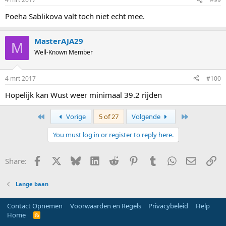
Poeha Sablikova valt toch niet echt mee.
MasterAJA29
M
Well-Known Member
4 mrt 2017
#100
Hopelijk kan Wust weer minimaal 39.2 rijden
First
Last
Vorige
5 of 27
Volgende
You must log in or register to reply here.
Facebook
X
Bluesky
LinkedIn
Reddit
Pinterest
Tumblr
WhatsApp
E-mail
Li
Share:
Lange baan
Contact Opnemen
Voorwaarden en Regels
Privacybeleid
Help
Home
R
S