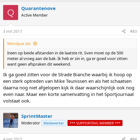
Quarantenove
Q
Active Member
3 mrt 2017
#83
Monique zei:
Ireen op beide afstanden in de laatste rit. Sven moet op de 500
meter al vroeg aan de bak. Ik heb er zin in, ga er goed voor zitten
want geen afspraken dit weekend.
Ik ga goed zitten voor de Strade Bianche waarbij ik hoop op
een sterk optreden van Mike Teunissen en als het schaatsen
daarna nog niet afgelopen kijk ik daar waarschijnlijk ook nog
even naar. Maar een korte samenvatting in het Sportjournaal
volstaat ook.
SprintMaster
Moderator
Medewerker
*** SUPPORTING MEMBER ***
4 mrt 2017
#84