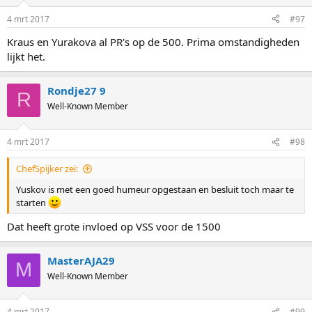
4 mrt 2017
#97
Kraus en Yurakova al PR's op de 500. Prima omstandigheden
lijkt het.
Rondje27 9
R
Well-Known Member
4 mrt 2017
#98
ChefSpijker zei:
Yuskov is met een goed humeur opgestaan en besluit toch maar te
starten
Dat heeft grote invloed op VSS voor de 1500
MasterAJA29
M
Well-Known Member
4 mrt 2017
#99