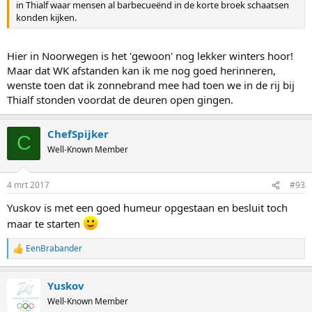
in Thialf waar mensen al barbecueënd in de korte broek schaatsen
konden kijken.
Hier in Noorwegen is het 'gewoon' nog lekker winters hoor!
Maar dat WK afstanden kan ik me nog goed herinneren,
wenste toen dat ik zonnebrand mee had toen we in de rij bij
Thialf stonden voordat de deuren open gingen.
ChefSpijker
C
Well-Known Member
4 mrt 2017
#93
Yuskov is met een goed humeur opgestaan en besluit toch
maar te starten
EenBrabander
R
e
a
Yuskov
c
t
Well-Known Member
i