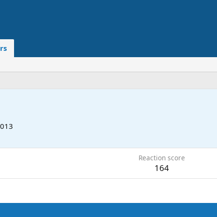
rs
2013
Reaction score
164