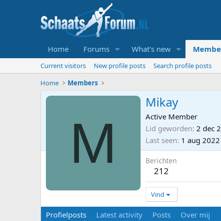
Home
Forums
What's new
Membe
Current visitors
New profile posts
Search profile posts
Home
Members
Mikay
M
Active Member
Lid geworden
2 dec 
Last seen
1 aug 2022
Berichten
212
Vind
Profielposts
Latest activity
Posts
Over mij