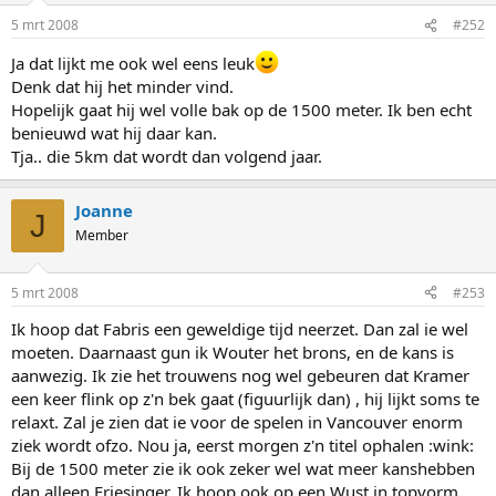
5 mrt 2008
#252
Ja dat lijkt me ook wel eens leuk
Denk dat hij het minder vind.
Hopelijk gaat hij wel volle bak op de 1500 meter. Ik ben echt
benieuwd wat hij daar kan.
Tja.. die 5km dat wordt dan volgend jaar.
Joanne
J
Member
5 mrt 2008
#253
Ik hoop dat Fabris een geweldige tijd neerzet. Dan zal ie wel
moeten. Daarnaast gun ik Wouter het brons, en de kans is
aanwezig. Ik zie het trouwens nog wel gebeuren dat Kramer
een keer flink op z'n bek gaat (figuurlijk dan) , hij lijkt soms te
relaxt. Zal je zien dat ie voor de spelen in Vancouver enorm
ziek wordt ofzo. Nou ja, eerst morgen z'n titel ophalen :wink:
Bij de 1500 meter zie ik ook zeker wel wat meer kanshebben
dan alleen Friesinger. Ik hoop ook op een Wust in topvorm,