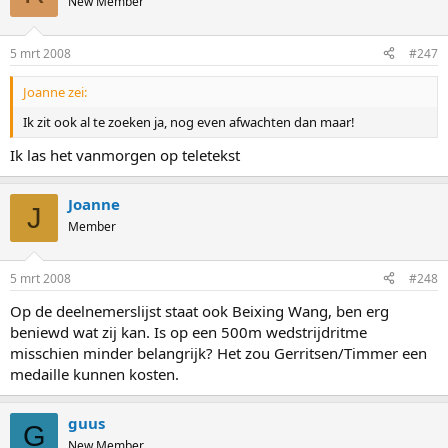
New Member
5 mrt 2008
#247
Joanne zei:
Ik zit ook al te zoeken ja, nog even afwachten dan maar!
Ik las het vanmorgen op teletekst
Joanne
J
Member
5 mrt 2008
#248
Op de deelnemerslijst staat ook Beixing Wang, ben erg
beniewd wat zij kan. Is op een 500m wedstrijdritme
misschien minder belangrijk? Het zou Gerritsen/Timmer een
medaille kunnen kosten.
guus
G
New Member