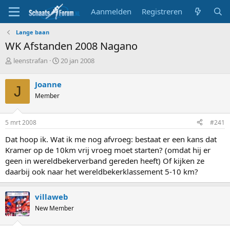
Aanmelden
Registreren
Lange baan
WK Afstanden 2008 Nagano
T
S
leenstrafan
20 jan 2008
o
t
p
a
Joanne
J
i
r
Member
c
t
s
d
t
a
5 mrt 2008
#241
a
t
r
u
Dat hoop ik. Wat ik me nog afvroeg: bestaat er een kans dat
t
m
Kramer op de 10km vrij vroeg moet starten? (omdat hij er
e
geen in wereldbekerverband gereden heeft) Of kijken ze
r
daarbij ook naar het wereldbekerklassement 5-10 km?
villaweb
New Member