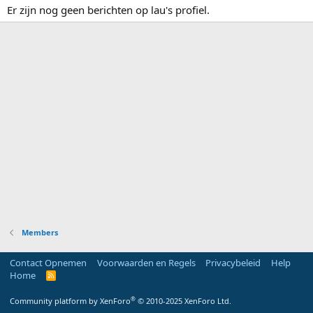
Er zijn nog geen berichten op lau's profiel.
Members
Contact Opnemen
Voorwaarden en Regels
Privacybeleid
Help
Home
R
S
S
®
Community platform by XenForo
© 2010-2025 XenForo Ltd.