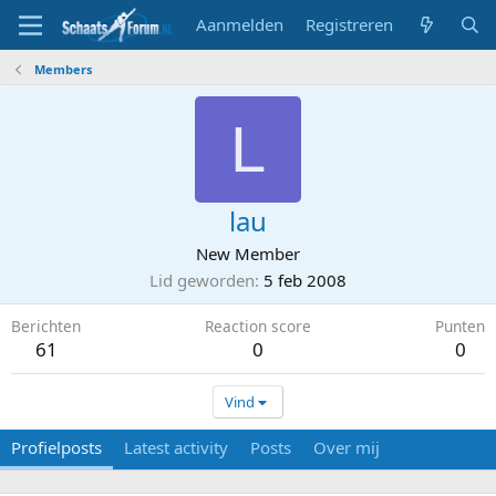
Aanmelden
Registreren
Members
L
lau
New Member
Lid geworden
5 feb 2008
Berichten
Reaction score
Punten
61
0
0
Vind
Profielposts
Latest activity
Posts
Over mij