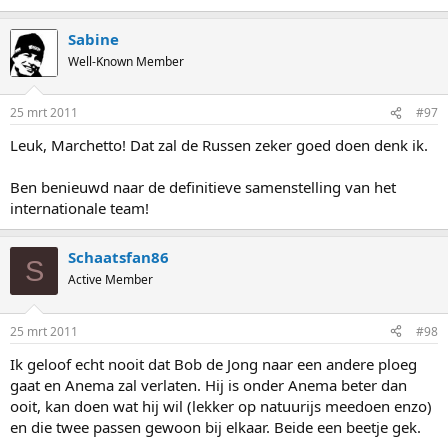
Als Lobysheva in het buitenland gaat trainen en vervolgens tijdens
Sabine
de Russische kwalificatiewedstrijden in Moskou of Kolomna
Well-Known Member
baanrecords rijdt, wordt ze heus wel geselecteerd. Maar ja, dan
moet ze dat wel doen. Maar als ze echt zo'n potentiele
wereldtopper is...
25 mrt 2011
#97
Nieuwe coach in Rusland?
Leuk, Marchetto! Dat zal de Russen zeker goed doen denk ik.
Wie zijn vrij? Maurizio Marchetto? Ingrid Paul?
Ben benieuwd naar de definitieve samenstelling van het
internationale team!
Schaatsfan86
S
Active Member
25 mrt 2011
#98
Ik geloof echt nooit dat Bob de Jong naar een andere ploeg
gaat en Anema zal verlaten. Hij is onder Anema beter dan
ooit, kan doen wat hij wil (lekker op natuurijs meedoen enzo)
en die twee passen gewoon bij elkaar. Beide een beetje gek.