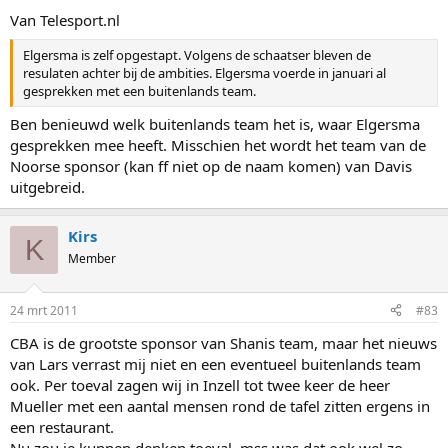
Van Telesport.nl
Elgersma is zelf opgestapt. Volgens de schaatser bleven de
resulaten achter bij de ambities. Elgersma voerde in januari al
gesprekken met een buitenlands team.
Ben benieuwd welk buitenlands team het is, waar Elgersma
gesprekken mee heeft. Misschien het wordt het team van de
Noorse sponsor (kan ff niet op de naam komen) van Davis
uitgebreid.
Kirs
K
Member
24 mrt 2011
#83
CBA is de grootste sponsor van Shanis team, maar het nieuws
van Lars verrast mij niet en een eventueel buitenlands team
ook. Per toeval zagen wij in Inzell tot twee keer de heer
Mueller met een aantal mensen rond de tafel zitten ergens in
een restaurant.
Nu zou je kunnen denken toeval, mss was dat ook wel zo,