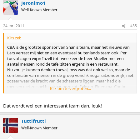
Jeronimo1
Well-Known Member
24 mrt 2011
#85
Kirs zei:
CBA is de grootste sponsor van Shanis team, maar het nieuws van
Lars verrast mij niet en een eventueel buitenlands team ook. Per
toeval zagen wij in Inzell tot twee keer de heer Mueller met een
aantal mensen rond de tafel zitten ergens in een restaurant.
Nu zou je kunnen denken toeval, mss was dat ook wel zo, maar de
combinatie van mensen in de groep vond ik nogal uitzonderlijk, niet
zozeer waar de kracht van de schaatsers liggen, maar had die
mensen niet zo snel bij elkaar gezocht: Erikson, Elgersma, Contin
Klik om te vergroten...
waren een aantal personen die aan de tafel met Mueller zaten..
Dus wie weet?
Dat wordt wel een interessant team dan. leuk!
Tuttifrutti
Well-Known Member