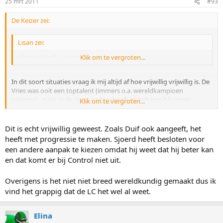
25 mrt 2011
#93
De Keizer zei:
Lisan zei:
Klopt, vrijwillig weggegaan.
Klik om te vergroten...
In dit soort situaties vraag ik mij altijd af hoe vrijwillig vrijwillig is. De
Vries was ooit een toptalent (immers o.a. wereldkampioen
junioren), maar in de jaren nadien heeft hij zich nooit kunnen
Klik om te vergroten...
plaatsen voor een WK, zelfs in dit na-olympische seizoen niet. Ook
nooit echt een race van wereldtopniveau gereden. Voor een
topteam zoals Control houdt het dan denk ik op. Ooit moet je de
Dit is echt vrijwillig geweest. Zoals Duif ook aangeeft, het
status van talent toch achter je laten.
heeft met progressie te maken. Sjoerd heeft besloten voor
een andere aanpak te kiezen omdat hij weet dat hij beter kan
en dat komt er bij Control niet uit.
Overigens is het niet niet breed wereldkundig gemaakt dus ik
vind het grappig dat de LC het wel al weet.
Elina