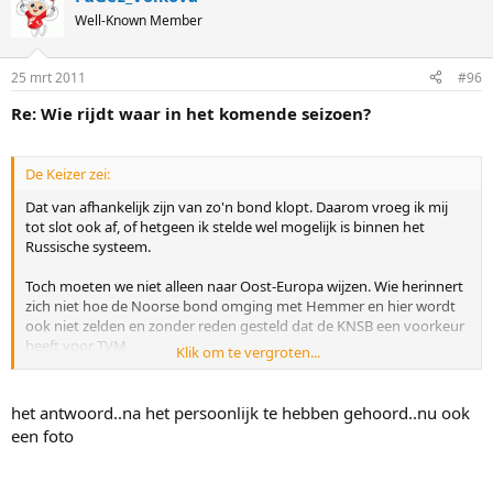
Well-Known Member
25 mrt 2011
#96
Re: Wie rijdt waar in het komende seizoen?
De Keizer zei:
Dat van afhankelijk zijn van zo'n bond klopt. Daarom vroeg ik mij
tot slot ook af, of hetgeen ik stelde wel mogelijk is binnen het
Russische systeem.
Toch moeten we niet alleen naar Oost-Europa wijzen. Wie herinnert
zich niet hoe de Noorse bond omging met Hemmer en hier wordt
ook niet zelden en zonder reden gesteld dat de KNSB een voorkeur
heeft voor TVM.
Klik om te vergroten...
Er is vaak maar één manier om door dat soort systemen heen te
breken en dat is duidelijk de beste te zijn. Ritsma kon er in het
het antwoord..na het persoonlijk te hebben gehoord..nu ook
verleden voor kiezen om met Sanex zijn eigen weg te gaan, doordat
een foto
hij toen absoluut de beste was. Davis heeft zich altijd afgezet tegen
de Amerikaanse bond, maar was ook zo goed dat hij kon doen wat
hij wilde. Anni Friesinger, vergelijkbaar verhaal.