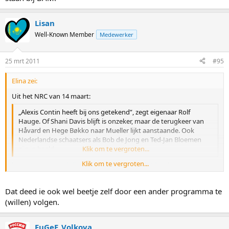
Lisan
Well-Known Member
Medewerker
25 mrt 2011
#95
Elina zei:
Uit het NRC van 14 maart:
„Alexis Contin heeft bij ons getekend”, zegt eigenaar Rolf
Hauge. Of Shani Davis blijft is onzeker, maar de terugkeer van
Håvard en Hege Bøkko naar Mueller lijkt aanstaande. Ook
Nederlandse schaatsers als Bob de Jong en Ted-Jan Bloemen
zijn in beeld.
Klik om te vergroten...
Klik om te vergroten...
https://www.nrc.nl/digitaleeditie/NH/20 ... icle3.html
Zou een mooie stap zijn voor Alexis Contin, volgens mij was de
Dat deed ie ook wel beetje zelf door een ander programma te
zomer periode met Hofmeier goed, maar in de winter was die denk
(willen) volgen.
ik te veel op zichzelf aangewezen.
FuGeE_Volkova