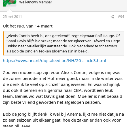
Well-Known Member
25 mrt 2011
#94
Uit het NRC van 14 maart:
„Alexis Contin heeft bij ons getekend”, zegt eigenaar Rolf Hauge. Of
Shani Davis blijft is onzeker, maar de terugkeer van Håvard en Hege
Bøkko naar Mueller lijkt aanstaande. Ook Nederlandse schaatsers
als Bob de Jong en Ted-Jan Bloemen zijn in beeld.
https://www.nrc.nl/digitaleeditie/NH/20 ... icle3.html
Zou een mooie stap zijn voor Alexis Contin, volgens mij was
de zomer periode met Hofmeier goed, maar in de winter was
die denk ik te veel op zichzelf aangewezen. En waarschijnlijk
dus ook Bloemen en Elgersma naar CBA, wordt een leuk
team. Benieuwd wat Davis gaat doen. Mueller is niet bepaald
zijn beste vriend geworden het afgelopen seizoen.
Bob de Jong blijft denk ik wel bij Anema, lijkt me niet dat je na
zo een seizoen uit elkaar gaat, hoe de zaken er dan ook voor
staan bij BAM.