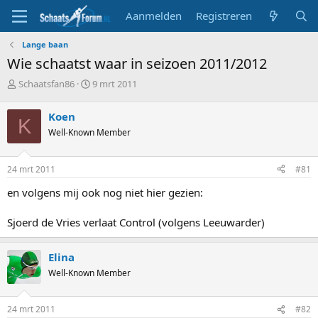
Aanmelden
Registreren
Lange baan
Wie schaatst waar in seizoen 2011/2012
T
S
Schaatsfan86
9 mrt 2011
o
t
p
a
Koen
K
i
r
Well-Known Member
c
t
s
d
t
a
24 mrt 2011
#81
a
t
r
u
en volgens mij ook nog niet hier gezien:
t
m
e
Sjoerd de Vries verlaat Control (volgens Leeuwarder)
r
Elina
Well-Known Member
24 mrt 2011
#82