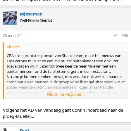
Mjøsaman
Well-Known Member
25 mrt 2011
#90
Kirs zei:
CBA is de grootste sponsor van Shanis team, maar het nieuws van
Lars verrast mij niet en een eventueel buitenlands team ook. Per
toeval zagen wij in Inzell tot twee keer de heer Mueller met een
aantal mensen rond de tafel zitten ergens in een restaurant.
Nu zou je kunnen denken toeval, mss was dat ook wel zo, maar de
combinatie van mensen in de groep vond ik nogal uitzonderlijk, niet
zozeer waar de kracht van de schaatsers liggen, maar had die
mensen niet zo snel bij elkaar gezocht: Erikson, Elgersma, Contin
Klik om te vergroten...
waren een aantal personen die aan de tafel met Mueller zaten..
Dus wie weet?
Volgens het AD van vandaag gaat Contin inderdaad naar de
ploeg-Mueller...
Duif