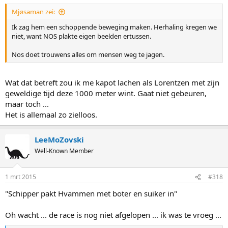
:
Mjøsaman zei:
Ik zag hem een schoppende beweging maken. Herhaling kregen we
niet, want NOS plakte eigen beelden ertussen.
Nos doet trouwens alles om mensen weg te jagen.
Wat dat betreft zou ik me kapot lachen als Lorentzen met zijn
geweldige tijd deze 1000 meter wint. Gaat niet gebeuren,
maar toch ...
Het is allemaal zo zielloos.
LeeMoZovski
Well-Known Member
1 mrt 2015
#318
"Schipper pakt Hvammen met boter en suiker in"
Oh wacht ... de race is nog niet afgelopen ... ik was te vroeg ...