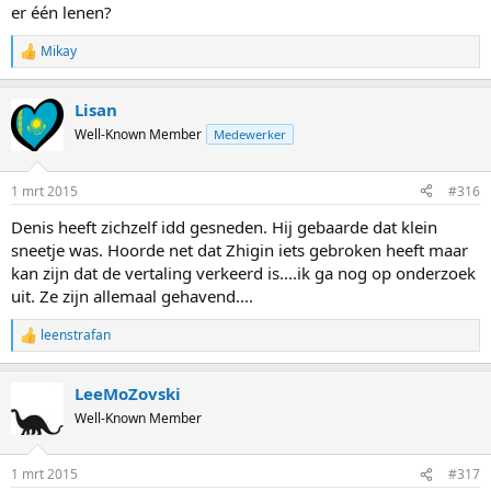
er één lenen?
Mikay
R
e
a
Lisan
c
t
Well-Known Member
Medewerker
i
o
n
1 mrt 2015
#316
s
:
Denis heeft zichzelf idd gesneden. Hij gebaarde dat klein
sneetje was. Hoorde net dat Zhigin iets gebroken heeft maar
kan zijn dat de vertaling verkeerd is....ik ga nog op onderzoek
uit. Ze zijn allemaal gehavend....
leenstrafan
R
e
a
LeeMoZovski
c
t
Well-Known Member
i
o
n
1 mrt 2015
#317
s