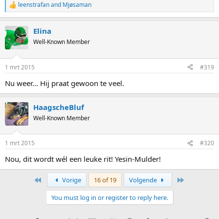
leenstrafan
and
Mjøsaman
R
e
a
Elina
c
t
Well-Known Member
i
o
n
1 mrt 2015
#319
s
:
Nu weer... Hij praat gewoon te veel.
HaagscheBluf
Well-Known Member
1 mrt 2015
#320
Nou, dit wordt wél een leuke rit! Yesin-Mulder!
First
Last
Vorige
16 of 19
Volgende
You must log in or register to reply here.