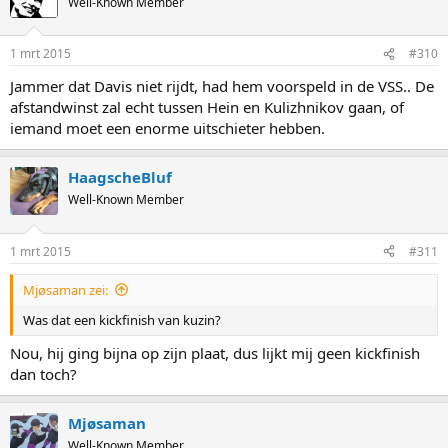
Well-Known Member
1 mrt 2015
#310
Jammer dat Davis niet rijdt, had hem voorspeld in de VSS.. De
afstandwinst zal echt tussen Hein en Kulizhnikov gaan, of
iemand moet een enorme uitschieter hebben.
HaagscheBluf
Well-Known Member
1 mrt 2015
#311
Mjøsaman zei:
Was dat een kickfinish van kuzin?
Nou, hij ging bijna op zijn plaat, dus lijkt mij geen kickfinish
dan toch?
Mjøsaman
Well-Known Member