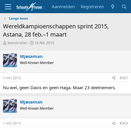
Aanmelden
Registreren
Lange baan
Wereldkampioenschappen sprint 2015,
Astana, 28 feb.–1 maart
T
S
leenstrafan
16 feb 2015
o
t
p
a
Mjøsaman
i
r
Well-Known Member
c
t
s
d
t
a
1 mrt 2015
#301
a
t
r
u
Nu wel, geen Davis en geen Haga. Maar 23 deelnemers.
t
m
e
r
Mjøsaman
Well-Known Member
1 mrt 2015
#302