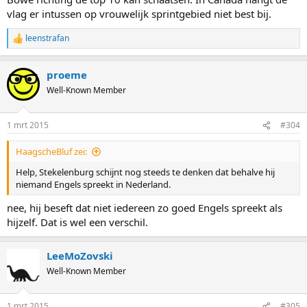
vlag er intussen op vrouwelijk sprintgebied niet best bij.
leenstrafan
R
e
a
proeme
c
t
Well-Known Member
i
o
n
1 mrt 2015
#304
s
:
HaagscheBluf zei:
Help, Stekelenburg schijnt nog steeds te denken dat behalve hij
niemand Engels spreekt in Nederland.
nee, hij beseft dat niet iedereen zo goed Engels spreekt als
hijzelf. Dat is wel een verschil.
LeeMoZovski
Well-Known Member
1 mrt 2015
#305