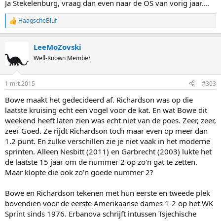
Ja Stekelenburg, vraag dan even naar de OS van vorig jaar....
HaagscheBluf
R
e
a
LeeMoZovski
c
t
Well-Known Member
i
o
n
1 mrt 2015
#303
s
:
Bowe maakt het gedecideerd af. Richardson was op die
laatste kruising echt een vogel voor de kat. En wat Bowe dit
weekend heeft laten zien was echt niet van de poes. Zeer, zeer,
zeer Goed. Ze rijdt Richardson toch maar even op meer dan
1.2 punt. En zulke verschillen zie je niet vaak in het moderne
sprinten. Alleen Nesbitt (2011) en Garbrecht (2003) lukte het
de laatste 15 jaar om de nummer 2 op zo'n gat te zetten.
Maar klopte die ook zo'n goede nummer 2?
Bowe en Richardson tekenen met hun eerste en tweede plek
bovendien voor de eerste Amerikaanse dames 1-2 op het WK
Sprint sinds 1976. Erbanova schrijft intussen Tsjechische