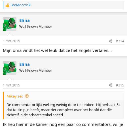
LeeMoZovski
R
e
a
Elina
c
t
Well-Known Member
i
o
n
1 mrt 2015
#314
s
:
Mijn oma vindt het wel leuk dat ze het Engels vertalen...
Elina
Well-Known Member
1 mrt 2015
#315
Mikay zei:
De commentator lijkt wel erg weinig door te hebben. Hij herhaalt 5x
dat Kuzin pijn heeft, maar ziet compleet over het hoofd dat die
zichzelf in de schaats/enkel sneed.
Ik heb hier in de kamer nog een paar co commentators, wil je