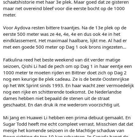
schaatshistorie met haar 3e plek. Maar goed dat ze gisteren
maar net overeind bleef voor die eerste bocht op de 1000
meter.
Voor Aydova resten bittere traantjes. Na de 13e plek op de
eerste 500 meter was ze 4e, 4e, 4e en dus ook 4e in het
eindklassement. Het maximaal haalbare, lijkt me. Al had er
met een goede 500 meter op Dag 1 ook brons ingezeten...
Fatkulina reed het beste weekend van dit verder matige
seizoen, Qishi Li had de pech om op Dag 1 in haar eentje een
1000 meter te moeten rijden en Bittner doet zich op Dag 2
nog een keurige 8e plek cadeau. Ze is de beste Oostenrijkse
op het WK Sprint sinds 1993. En haar wacht zeer vermoedelijk
nog een rijke en schitterende toekomst. De Nederlandse
dames hebben niet bepaald de stenen uit de straat
geschaatst. En dan druk ik me wederom voorzichtig uit.
Mi Jang en Huawei Li hebben een prima debuut gemaakt. En
Sugar Todd heeft me echt compleet verrast. Misschien dat dat
meisje het komende seizoen in de Machtige schaduw van
Bowe richting de top 10 kan schaatsen. In Canada hangt de