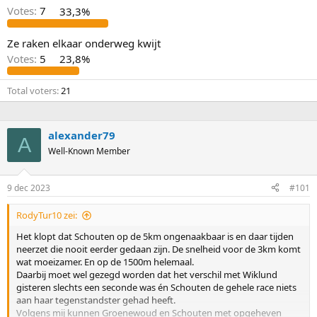
Votes:
7
33,3%
Ze raken elkaar onderweg kwijt
Votes:
5
23,8%
Total voters
21
alexander79
A
Well-Known Member
9 dec 2023
#101
RodyTur10 zei:
Het klopt dat Schouten op de 5km ongenaakbaar is en daar tijden
neerzet die nooit eerder gedaan zijn. De snelheid voor de 3km komt
wat moeizamer. En op de 1500m helemaal.
Daarbij moet wel gezegd worden dat het verschil met Wiklund
gisteren slechts een seconde was én Schouten de gehele race niets
aan haar tegenstandster gehad heeft.
Volgens mij kunnen Groenewoud en Schouten met opgeheven