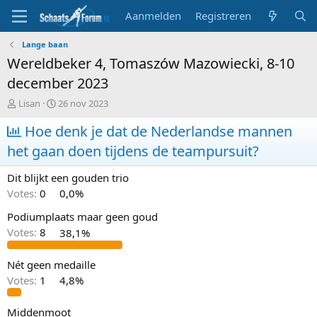
Aanmelden
Registreren
Lange baan
Wereldbeker 4, Tomaszów Mazowiecki, 8-10
december 2023
T
S
Lisan
26 nov 2023
o
t
p
Hoe denk je dat de Nederlandse mannen
a
i
r
het gaan doen tijdens de teampursuit?
c
t
s
d
Dit blijkt een gouden trio
t
a
a
t
Votes:
0
0,0%
r
u
Podiumplaats maar geen goud
t
m
e
Votes:
8
38,1%
r
Nét geen medaille
Votes:
1
4,8%
Middenmoot