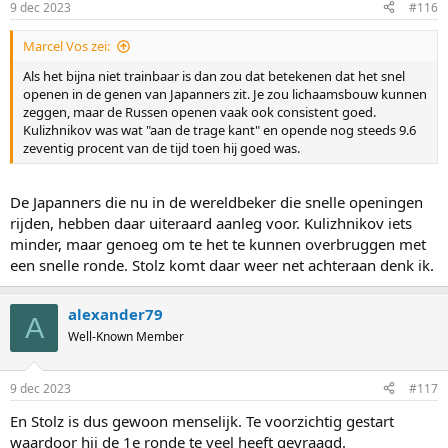
9 dec 2023
#116
Marcel Vos zei:
Als het bijna niet trainbaar is dan zou dat betekenen dat het snel
openen in de genen van Japanners zit. Je zou lichaamsbouw kunnen
zeggen, maar de Russen openen vaak ook consistent goed.
Kulizhnikov was wat "aan de trage kant" en opende nog steeds 9.6
zeventig procent van de tijd toen hij goed was.
De Japanners die nu in de wereldbeker die snelle openingen
rijden, hebben daar uiteraard aanleg voor. Kulizhnikov iets
minder, maar genoeg om te het te kunnen overbruggen met
een snelle ronde. Stolz komt daar weer net achteraan denk ik.
alexander79
A
Well-Known Member
9 dec 2023
#117
En Stolz is dus gewoon menselijk. Te voorzichtig gestart
waardoor hij de 1e ronde te veel heeft gevraagd.