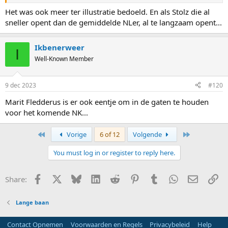
Het was ook meer ter illustratie bedoeld. En als Stolz die al
sneller opent dan de gemiddelde NLer, al te langzaam opent...
Ikbenerweer
I
Well-Known Member
9 dec 2023
#120
Marit Fledderus is er ook eentje om in de gaten te houden
voor het komende NK...
First
Last
Vorige
6 of 12
Volgende
You must log in or register to reply here.
Facebook
X
Bluesky
LinkedIn
Reddit
Pinterest
Tumblr
WhatsApp
E-mail
Li
Share:
Lange baan
Contact Opnemen
Voorwaarden en Regels
Privacybeleid
Help