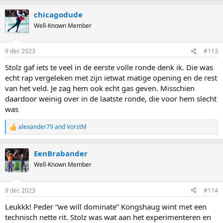
chicagodude
Well-Known Member
9 dec 2023
#113
Stolz gaf iets te veel in de eerste volle ronde denk ik. Die was
echt rap vergeleken met zijn ietwat matige opening en de rest
van het veld. Je zag hem ook echt gas geven. Misschien
daardoor weinig over in de laatste ronde, die voor hem slecht
was
alexander79
and
VorstM
R
e
a
EenBrabander
c
t
Well-Known Member
i
o
n
9 dec 2023
#114
s
:
Leukkk! Peder “we will dominate” Kongshaug wint met een
technisch nette rit. Stolz was wat aan het experimenteren en