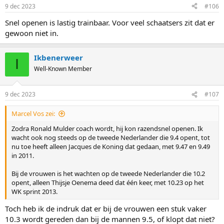
n
9 dec 2023
#106
s
:
Snel openen is lastig trainbaar. Voor veel schaatsers zit dat er
gewoon niet in.
Ikbenerweer
I
Well-Known Member
9 dec 2023
#107
Marcel Vos zei:
Zodra Ronald Mulder coach wordt, hij kon razendsnel openen. Ik
wacht ook nog steeds op de tweede Nederlander die 9.4 opent, tot
nu toe heeft alleen Jacques de Koning dat gedaan, met 9.47 en 9.49
in 2011.
Bij de vrouwen is het wachten op de tweede Nederlander die 10.2
opent, alleen Thijsje Oenema deed dat één keer, met 10.23 op het
WK sprint 2013.
Toch heb ik de indruk dat er bij de vrouwen een stuk vaker
10.3 wordt gereden dan bij de mannen 9.5, of klopt dat niet?