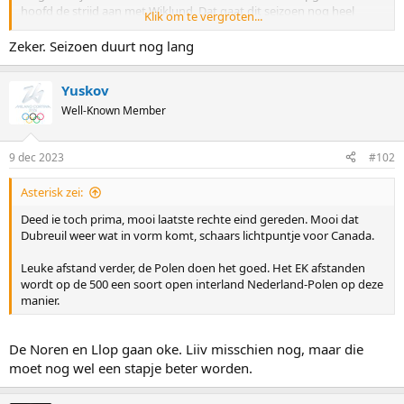
hoofd de strijd aan met Wiklund. Dat gaat dit seizoen nog heel
Klik om te vergroten...
spannend worden.
Zeker. Seizoen duurt nog lang
Yuskov
Well-Known Member
9 dec 2023
#102
Asterisk zei:
Deed ie toch prima, mooi laatste rechte eind gereden. Mooi dat
Dubreuil weer wat in vorm komt, schaars lichtpuntje voor Canada.
Leuke afstand verder, de Polen doen het goed. Het EK afstanden
wordt op de 500 een soort open interland Nederland-Polen op deze
manier.
De Noren en Llop gaan oke. Liiv misschien nog, maar die
moet nog wel een stapje beter worden.