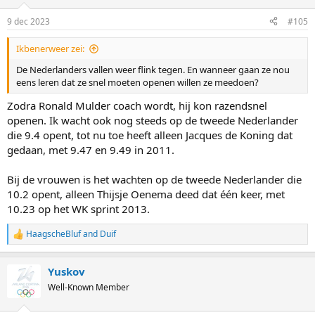
9 dec 2023
#105
Ikbenerweer zei:
De Nederlanders vallen weer flink tegen. En wanneer gaan ze nou
eens leren dat ze snel moeten openen willen ze meedoen?
Zodra Ronald Mulder coach wordt, hij kon razendsnel
openen. Ik wacht ook nog steeds op de tweede Nederlander
die 9.4 opent, tot nu toe heeft alleen Jacques de Koning dat
gedaan, met 9.47 en 9.49 in 2011.
Bij de vrouwen is het wachten op de tweede Nederlander die
10.2 opent, alleen Thijsje Oenema deed dat één keer, met
10.23 op het WK sprint 2013.
HaagscheBluf
and
Duif
R
e
a
Yuskov
c
t
Well-Known Member
i
o