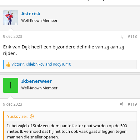
Asterisk
Well-Known Member
9 dec 2023
#118
Erik van Dijk heeft een bijzondere definitie van zij aan zij
rijden.
VictorP
,
Khlebnikov
and
RodyTur10
R
e
a
Ikbenerweer
c
I
t
Well-Known Member
i
o
n
9 dec 2023
#119
s
:
Yuskov zei:
Ik betwijfel of Stolz een dominante factor gaat worden op de 500
meter. Ik vermoed dat hij het toch ook vaak gaat afleggen tegen
mannen die sneller openen.