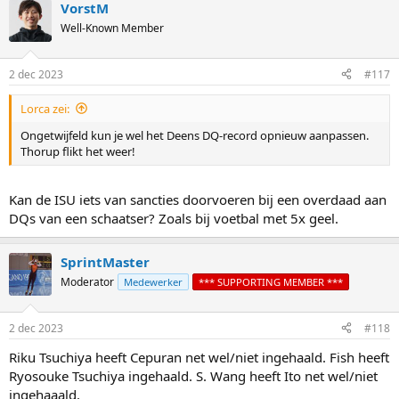
VorstM
c
t
Well-Known Member
i
o
n
2 dec 2023
#117
s
:
Lorca zei:
Ongetwijfeld kun je wel het Deens DQ-record opnieuw aanpassen.
Thorup flikt het weer!
Kan de ISU iets van sancties doorvoeren bij een overdaad aan
DQs van een schaatser? Zoals bij voetbal met 5x geel.
SprintMaster
Moderator
Medewerker
*** SUPPORTING MEMBER ***
2 dec 2023
#118
Riku Tsuchiya heeft Cepuran net wel/niet ingehaald. Fish heeft
Ryosouke Tsuchiya ingehaald. S. Wang heeft Ito net wel/niet
ingehaaald.