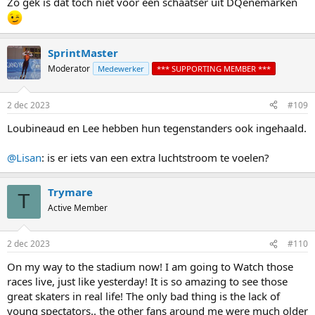
Zo gek is dat toch niet voor een schaatser uit DQenemarken
SprintMaster
Moderator
Medewerker
*** SUPPORTING MEMBER ***
2 dec 2023
#109
Loubineaud en Lee hebben hun tegenstanders ook ingehaald.
@Lisan
: is er iets van een extra luchtstroom te voelen?
Trymare
T
Active Member
2 dec 2023
#110
On my way to the stadium now! I am going to Watch those
races live, just like yesterday! It is so amazing to see those
great skaters in real life! The only bad thing is the lack of
young spectators.. the other fans around me were much older