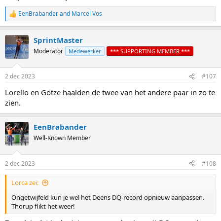
EenBrabander
and
Marcel Vos
R
e
a
SprintMaster
c
t
Moderator
Medewerker
*** SUPPORTING MEMBER ***
i
o
n
2 dec 2023
#107
s
:
Lorello en Götze haalden de twee van het andere paar in zo te
zien.
EenBrabander
Well-Known Member
2 dec 2023
#108
Lorca zei:
Ongetwijfeld kun je wel het Deens DQ-record opnieuw aanpassen.
Thorup flikt het weer!