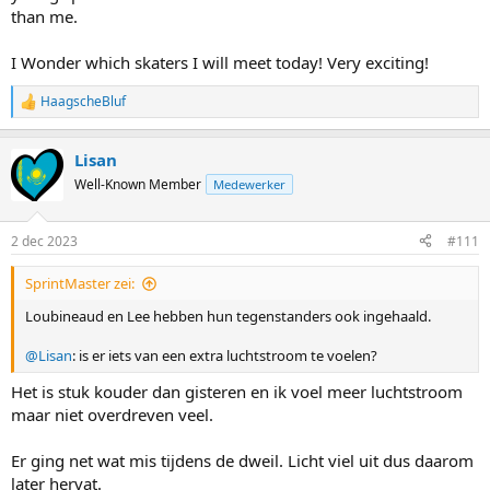
than me.
I Wonder which skaters I will meet today! Very exciting!
HaagscheBluf
R
e
a
Lisan
c
t
Well-Known Member
Medewerker
i
o
n
2 dec 2023
#111
s
:
SprintMaster zei:
Loubineaud en Lee hebben hun tegenstanders ook ingehaald.
@Lisan
: is er iets van een extra luchtstroom te voelen?
Het is stuk kouder dan gisteren en ik voel meer luchtstroom
maar niet overdreven veel.
Er ging net wat mis tijdens de dweil. Licht viel uit dus daarom
later hervat.