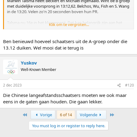
Marwin Talsma heeft Beckert en Michael ingehaald. Wint de B groep
met duidelijke voorsprong in 13:12,62. Belchos, Wu, Fish en S. Wang
in de 13:20. Velen zo'n 20 seconden boven hun PR.
Talsma nu 16e in het klassement. Dat kan belangrijk zijn aan het
Klik om te vergroten...
einde van het seizoen en op het NK afstanden. Naast Roest is er
denk ik weinig kans dat er nog schaatsers bijkomen, of het zou
Speijers moeten zijn. De rest lijkt me kansloos.
Ben benieuwd hoeveel schaatsers uit de A-groep onder die
13.12 duiken. Wel mooi dat ie terug is
Yuskov
Well-Known Member
2 dec 2023
#120
Die Chinese langeafstandsschaatsers moeten we ook maar
eens in de gaten gaan houden. Die gaan lekker.
First
Last
Vorige
6 of 14
Volgende
You must log in or register to reply here.