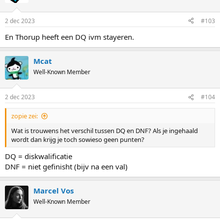
2 dec 2023
#103
En Thorup heeft een DQ ivm stayeren.
Mcat
Well-Known Member
2 dec 2023
#104
zopie zei:
Wat is trouwens het verschil tussen DQ en DNF? Als je ingehaald
wordt dan krijg je toch sowieso geen punten?
DQ = diskwalificatie
DNF = niet gefinisht (bijv na een val)
Marcel Vos
Well-Known Member