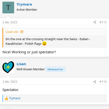
a
Trymare
c
T
t
Active Member
i
o
n
2 dec 2023
#115
s
:
Lisan zei:
Im the one at the crossing straight near the Swiss - Italian -
Kazakhstan - Polish flags
Nice! Working or just spectator?
Lisan
Well-Known Member
Medewerker
2 dec 2023
#116
Spectator.
Trymare
R
e
a