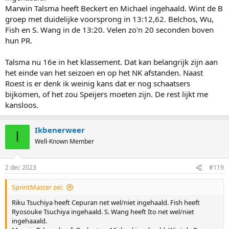
Marwin Talsma heeft Beckert en Michael ingehaald. Wint de B
groep met duidelijke voorsprong in 13:12,62. Belchos, Wu,
Fish en S. Wang in de 13:20. Velen zo'n 20 seconden boven
hun PR.
Talsma nu 16e in het klassement. Dat kan belangrijk zijn aan
het einde van het seizoen en op het NK afstanden. Naast
Roest is er denk ik weinig kans dat er nog schaatsers
bijkomen, of het zou Speijers moeten zijn. De rest lijkt me
kansloos.
Ikbenerweer
I
Well-Known Member
2 dec 2023
#119
SprintMaster zei:
Riku Tsuchiya heeft Cepuran net wel/niet ingehaald. Fish heeft
Ryosouke Tsuchiya ingehaald. S. Wang heeft Ito net wel/niet
ingehaaald.