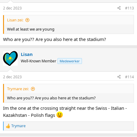
2 dec 2023
#113
Lisan zei:
Well at least we are young
Who are you?? Are you also here at the stadium?
Lisan
Well-Known Member
Medewerker
2 dec 2023
#114
Trymare zei:
Who are you?? Are you also here at the stadium?
Im the one at the crossing straight near the Swiss - Italian -
Kazakhstan - Polish flags
Trymare
R
e