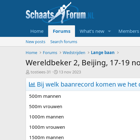
Home
Forums
What's new
Members
New posts
Search forums
Home
Forums
Wedstrijden
Lange baan
Wereldbeker 2, Beijing, 17-19 
T
S
tostiees-31
13 nov 2023
o
t
p
Bij welk baanrecord komen we het d
a
i
r
c
t
500m mannen
s
d
t
a
500m vrouwen
a
t
1000m mannen
r
u
t
m
1000m vrouwen
e
r
1500m mannen