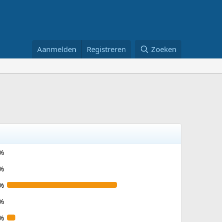
Aanmelden
Registreren
Zoeken
%
%
%
%
%