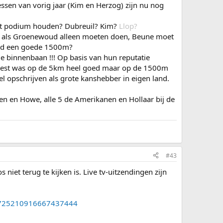
en van vorig jaar (Kim en Herzog) zijn nu nog
 het podium houden? Dubreuil? Kim?
Llop?
 net als Groenewoud alleen moeten doen, Beune moet
und een goede 1500m?
de binnenbaan !!! Op basis van hun reputatie
oest was op de 5km heel goed maar op de 1500m
el opschrijven als grote kanshebber in eigen land.
 en Howe, alle 5 de Amerikanen en Hollaar bij de
#43
iet terug te kijken is. Live tv-uitzendingen zijn
s/1725210916667437444