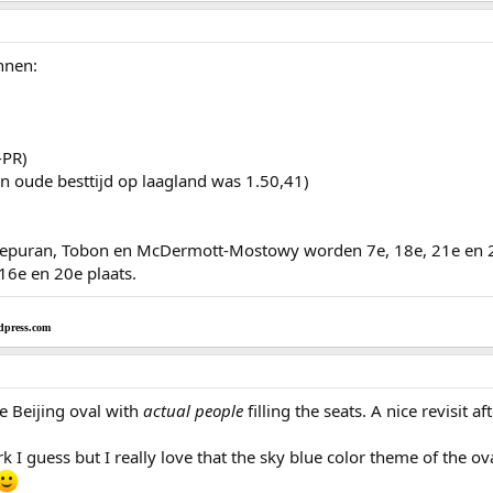
nnen:
-PR)
jn oude besttijd op laagland was 1.50,41)
epuran, Tobon en McDermott-Mostowy worden 7e, 18e, 21e en 27
16e en 20e plaats.
dpress.com
he Beijing oval with
actual people
filling the seats. A nice revisit a
erk I guess but I really love that the sky blue color theme of the ov