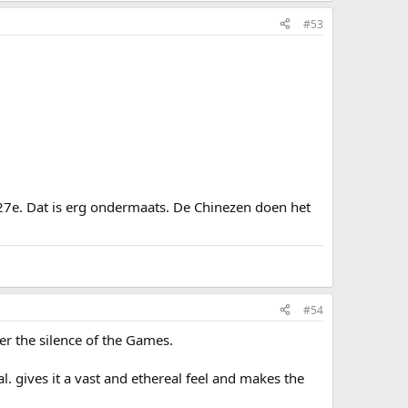
#53
e. Dat is erg ondermaats. De Chinezen doen het
#54
fter the silence of the Games.
al. gives it a vast and ethereal feel and makes the