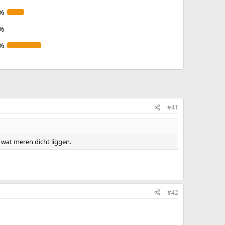
%
%
%
#41
wat meren dicht liggen.
#42