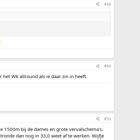
#48
#49
het WK allround als ie daar zin in heeft.
#50
 de 1500m bij de dames en grote vervalschema's.
otronde dan nog in 33,0 weet af te werken. Wijfje