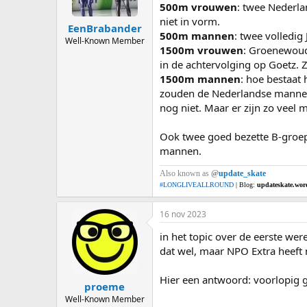
500m vrouwen
: twee Nederl
niet in vorm.
EenBrabander
500m mannen
: twee volledi
Well-Known Member
1500m vrouwen
: Groenewoud 
in de achtervolging op Goetz.
1500m mannen
: hoe bestaat
zouden de Nederlandse mannen
nog niet. Maar er zijn zo veel 
Ook twee goed bezette B-groep
mannen.
Also known as
@
update_skate
#LONGLIVEALLROUND
| Blog:
updateskate.wor
16 nov 2023
in het topic over de eerste wer
dat wel, maar NPO Extra heeft n
Hier een antwoord: voorlopig g
proeme
Well-Known Member