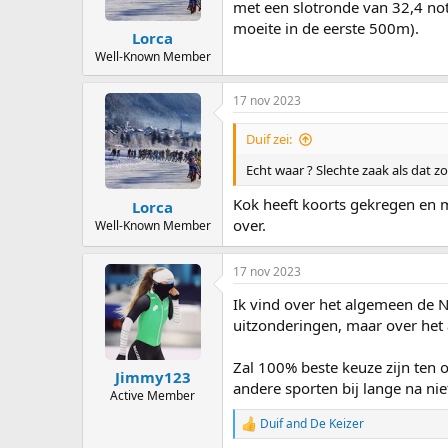
met een slotronde van 32,4 nota
moeite in de eerste 500m).
Lorca
Well-Known Member
17 nov 2023
Duif zei:
Echt waar ? Slechte zaak als dat zo
Kok heeft koorts gekregen en m
Lorca
over.
Well-Known Member
17 nov 2023
Ik vind over het algemeen de Ne
uitzonderingen, maar over het
Zal 100% beste keuze zijn ten o
Jimmy123
andere sporten bij lange na ni
Active Member
Duif
and
De Keizer
R
e