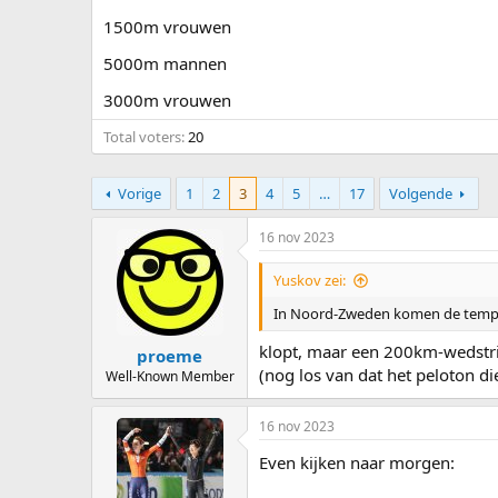
1500m vrouwen
5000m mannen
3000m vrouwen
Total voters
20
Vorige
1
2
3
4
5
…
17
Volgende
16 nov 2023
Yuskov zei:
In Noord-Zweden komen de tempera
klopt, maar een 200km-wedstrij
proeme
(nog los van dat het peloton die
Well-Known Member
16 nov 2023
Even kijken naar morgen: