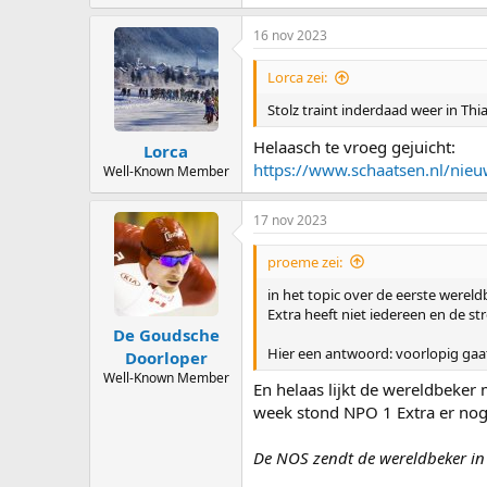
16 nov 2023
Lorca zei:
Stolz traint inderdaad weer in Thi
Helaasch te vroeg gejuicht:
Lorca
https://www.schaatsen.nl/nie
Well-Known Member
17 nov 2023
proeme zei:
in het topic over de eerste werel
Extra heeft niet iedereen en de str
De Goudsche
Hier een antwoord: voorlopig gaat
Doorloper
Well-Known Member
En helaas lijkt de wereldbeker
week stond NPO 1 Extra er nog w
De NOS zendt de wereldbeker in 