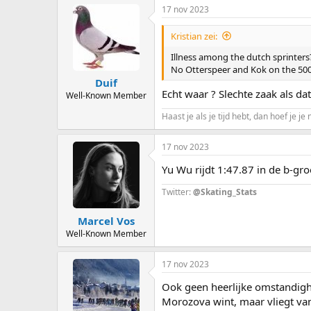
17 nov 2023
Kristian zei:
Illness among the dutch sprinters
No Otterspeer and Kok on the 500.
Duif
Echt waar ? Slechte zaak als dat
Well-Known Member
Haast je als je tijd hebt, dan hoef je je 
17 nov 2023
Yu Wu rijdt 1:47.87 in de b-gro
Twitter:
@Skating_Stats
Marcel Vos
Well-Known Member
17 nov 2023
Ook geen heerlijke omstandighe
Morozova wint, maar vliegt van 