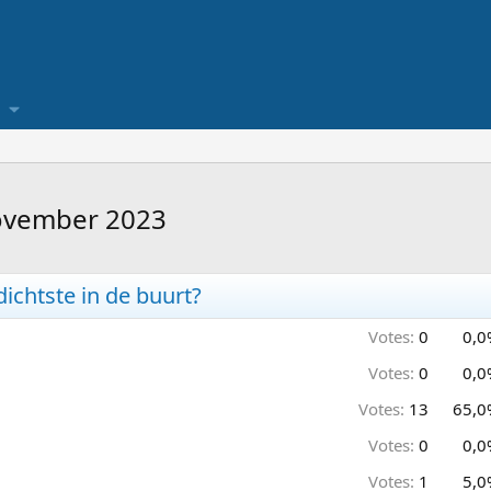
november 2023
ichtste in de buurt?
Votes:
0
0,0
Votes:
0
0,0
Votes:
13
65,0
Votes:
0
0,0
Votes:
1
5,0