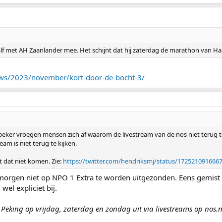
alf met AH Zaanlander mee. Het schijnt dat hij zaterdag de marathon van Haar
uws/2023/november/kort-door-de-bocht-3/
dbeker vroegen mensen zich af waarom de livestream van de nos niet terug te 
eam is niet terug te kijken.
 dat niet komen. Zie:
https://twitter.com/hendriksmj/status/172521091666
 morgen niet op NPO 1 Extra te worden uitgezonden. Eens gemist 
el expliciet bij.
Peking op vrijdag, zaterdag en zondag uit via livestreams op nos.