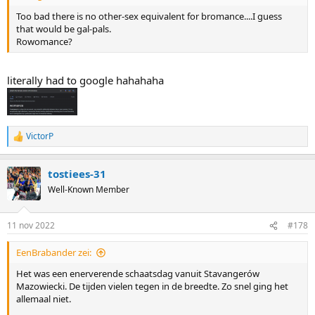
Too bad there is no other-sex equivalent for bromance....I guess
that would be gal-pals.
Rowomance?
literally had to google hahahaha
VictorP
R
e
a
tostiees-31
c
t
Well-Known Member
i
o
n
11 nov 2022
#178
s
:
EenBrabander zei:
Het was een enerverende schaatsdag vanuit Stavangerów
Mazowiecki. De tijden vielen tegen in de breedte. Zo snel ging het
allemaal niet.