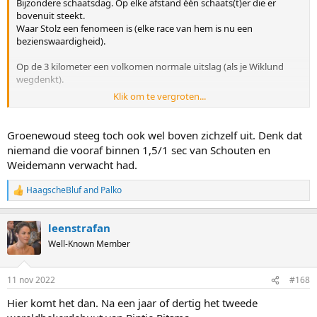
Bijzondere schaatsdag. Op elke afstand één schaats(t)er die er
bovenuit steekt.
Waar Stolz een fenomeen is (elke race van hem is nu een
bezienswaardigheid).
Op de 3 kilometer een volkomen normale uitslag (als je Wiklund
wegdenkt).
Klik om te vergroten...
1. Schouten 4.05,0
2. Weidemann 4.05,4
3. Groenewoud 4.06,3
Groenewoud steeg toch ook wel boven zichzelf uit. Denk dat
4. Sábliková 4.08,3
niemand die vooraf binnen 1,5/1 sec van Schouten en
5. Rijpma-De Jong 4.09,8
Weidemann verwacht had.
Echter een fantastische dag voor het Noorse schaatsen!
HaagscheBluf
and
Palko
Wat een concentratie tijdens de race bij Ragne en dan die grote lach
R
e
nadien.
a
Publieksfavoriet.
leenstrafan
c
t
Well-Known Member
i
o
n
11 nov 2022
#168
s
:
Hier komt het dan. Na een jaar of dertig het tweede