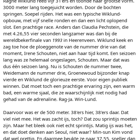
Ragne Wiklund reed vijf 31'ers en toonde haar grootse vorm.
3000 meter lang toegejuicht worden. Door de bochten
springen. Soepel rijden. Het was een typische Wiklund-
opbouw, met vijf snelle ronden en dan een licht oplopend
slot. Een prachtige race. Anders dan Claudia Pechstein, die
met 4.26,55 vier seconden langzamer was dan bij de
wereldbekerfinale van
1993
in Heerenveen. Wiklund keek en
zag toe hoe de ploeggenote van de nummer drie van dat
moment, Irene Schouten, niet aan haar tijd komt. Een seizoen
lang was ze helemaal ongeslagen, Schouten. Maar dat was
dus één seizoen lang. Nu is Schouten de nummer twee,
Weidemann de nummer drie, Groenewoud bijzonder knap
vierde en Wiklund de glorieuze eerste. Voor eigen publiek
winnen. Dat moet toch een prachtige ervaring zijn, een warm
bad, een warme sjaal, die ze waarschijnlijk niet nodig had
gehad van de adrenaline. Rag-Ja. Win-Lund.
Daarvoor was er de 500 meter. 38'ers hier, 38'ers daar. Dat
viel niet mee. Het was zacht ijs, toch? Dat zou sprintijs moeten
zijn. Maar het bleek ook niet echt sprintijs. Matig ijs was het,
en dat doet denken aan Seoul, niet waar? Min-sun Kim vond
dat wel prettig. En daarmee beukte ze naar 37,55, sneller dan