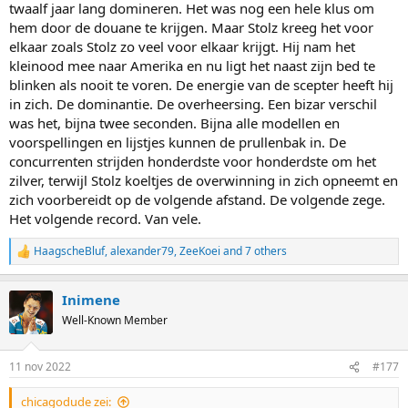
twaalf jaar lang domineren. Het was nog een hele klus om
hem door de douane te krijgen. Maar Stolz kreeg het voor
elkaar zoals Stolz zo veel voor elkaar krijgt. Hij nam het
kleinood mee naar Amerika en nu ligt het naast zijn bed te
blinken als nooit te voren. De energie van de scepter heeft hij
in zich. De dominantie. De overheersing. Een bizar verschil
was het, bijna twee seconden. Bijna alle modellen en
voorspellingen en lijstjes kunnen de prullenbak in. De
concurrenten strijden honderdste voor honderdste om het
zilver, terwijl Stolz koeltjes de overwinning in zich opneemt en
zich voorbereidt op de volgende afstand. De volgende zege.
Het volgende record. Van vele.
HaagscheBluf
,
alexander79
,
ZeeKoei
and 7 others
R
e
a
Inimene
c
t
Well-Known Member
i
o
n
11 nov 2022
#177
s
:
chicagodude zei: