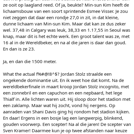
ze ooit op laagland reed. Of ja, beukte? Min-sun Kim heeft de
lichaamsbouw van een soort sprintende Esmee Visser. Je zou
niet zeggen dat daar een rondje 27,0 in zit, in dat kleine,
dunne lichaam van Min-sun Kim. Maar dat kan ze dus zeker
wel. 37,48 in Calgary was leuk, 38,33 en 1.17,55 in Seoul was
knap, maar dit is het echte werk. Een groot talent was ze, met
16 al in de Wereldbeker, en na al die jaren is daar dan goud.
En dan is ze 23.
Ja, en dan die 1500 meter.
What the actual f%#@!8^$? Jordan Stolz straalde een
ongekende dominantie uit. En ik weet hoe dat komt. Na de
wereldbekerfinale in maart kroop Jordan Stolz incognito, met
een zonnebril en een capuchon en een nepbaard, het lege
Thialf in. Alle lichten waren uit. Hij sloop door het stadion met
een zaklamp. Maar wat hij zocht, vond hij nergens. Op
aanraden van Shani Davis ging hij rondom het stadion kijken.
En daar! Ergens in een bosje lag een langwerpig, blinkend,
gouden voorwerp. Een scepter! Na al die jaren! De scepter van
Sven Kramer! Daarmee kun je op twee afstanden naar keuze