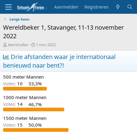
Aanmelden
Registreren
Lange baan
Wereldbeker 1, Stavanger, 11-13 november
2022
T
S
leenstrafan
1 nov 2022
o
t
p
Drie afstanden waar je internationaal
a
i
r
benieuwd naar bent?!
c
t
s
d
500 meter Mannen
t
a
a
t
Votes:
10
33,3%
r
u
t
m
1000 meter Mannen
e
Votes:
14
46,7%
r
1500 meter Mannen
Votes:
15
50,0%