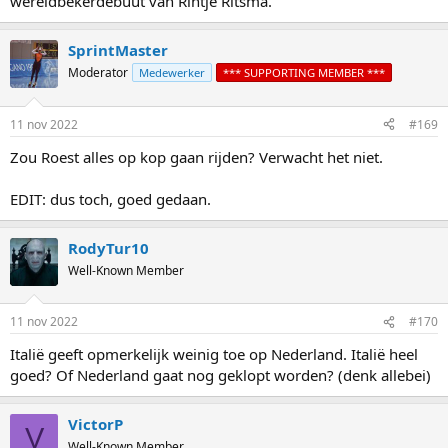
wereldbekerdebuut van Rintje Ritsma.
SprintMaster
Moderator
Medewerker
*** SUPPORTING MEMBER ***
11 nov 2022
#169
Zou Roest alles op kop gaan rijden? Verwacht het niet.
EDIT: dus toch, goed gedaan.
RodyTur10
Well-Known Member
11 nov 2022
#170
Italië geeft opmerkelijk weinig toe op Nederland. Italië heel
goed? Of Nederland gaat nog geklopt worden? (denk allebei)
VictorP
V
Well-Known Member