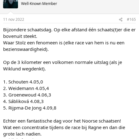
t
Well-Known Member
i
o
n
11 nov 2022
#165
s
:
Bijzondere schaatsdag. Op elke afstand één schaats(t)er die er
bovenuit steekt.
Waar Stolz een fenomeen is (elke race van hem is nu een
bezienswaardigheid).
Op de 3 kilometer een volkomen normale uitslag (als je
Wiklund wegdenkt).
1. Schouten 4.05,0
2. Weidemann 4.05,4
3. Groenewoud 4.06,3
4. Sábliková 4.08,3
5. Rijpma-De Jong 4.09,8
Echter een fantastische dag voor het Noorse schaatsen!
Wat een concentratie tijdens de race bij Ragne en dan die
grote lach nadien.