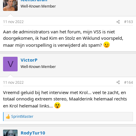
Well-Known Member
11 nov 2022
#163
Aan de administrators van het forum, mijn VSS is niet
doorgekomen, ik had Kim en Stolz en Wiklund voorspeld,
maar mijn voorspelling is verwijderd als spam?
VictorP
V
Well-Known Member
11 nov 2022
#164
Vreemd geluid bij het interview met Krol... veel te zacht, en
totaal onnodig extreem stereo, Maalderink helemaal rechts
en Krol helemaal links...
SprintMaster
R
e
a
RodyTur10
c