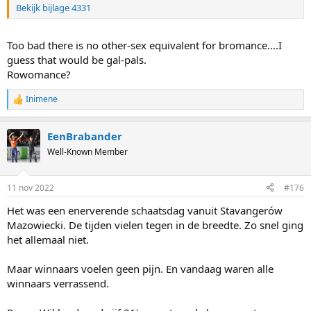
Bekijk bijlage 4331
Too bad there is no other-sex equivalent for bromance....I
guess that would be gal-pals.
Rowomance?
Inimene
R
e
a
EenBrabander
c
t
Well-Known Member
i
o
n
11 nov 2022
#176
s
:
Het was een enerverende schaatsdag vanuit Stavangerów
Mazowiecki. De tijden vielen tegen in de breedte. Zo snel ging
het allemaal niet.
Maar winnaars voelen geen pijn. En vandaag waren alle
winnaars verrassend.