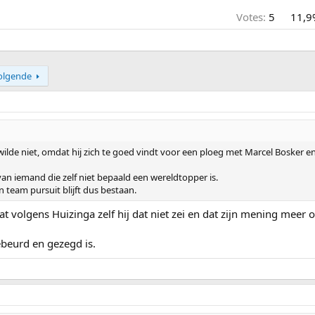
Votes:
5
11,9
olgende
ilde niet, omdat hij zich te goed vindt voor een ploeg met Marcel Bosker en
van iemand die zelf niet bepaald een wereldtopper is.
 team pursuit blijft dus bestaan.
t dat volgens Huizinga zelf hij dat niet zei en dat zijn mening mee
beurd en gezegd is.