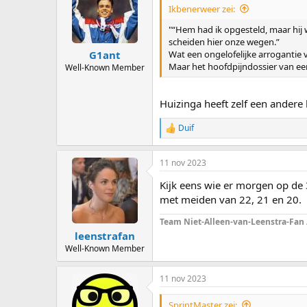
Ikbenerweer zei:
"“Hem had ik opgesteld, maar hij w
scheiden hier onze wegen.”
Wat een ongelofelijke arrogantie 
G1ant
Maar het hoofdpijndossier van een
Well-Known Member
Huizinga heeft zelf een andere 
Duif
R
e
a
11 nov 2023
c
t
Kijk eens wie er morgen op de 3
i
o
met meiden van 22, 21 en 20.
n
s
Team Niet-Alleen-van-Leenstra-Fan
:
leenstrafan
Well-Known Member
11 nov 2023
SprintMaster zei: