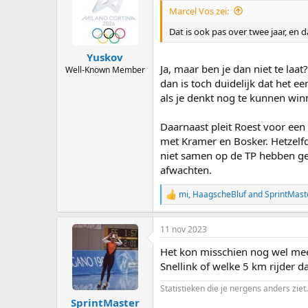
Marcel Vos zei:
Dat is ook pas over twee jaar, en da
Yuskov
Ja, maar ben je dan niet te la
Well-Known Member
dan is toch duidelijk dat het e
als je denkt nog te kunnen wi
Daarnaast pleit Roest voor ee
met Kramer en Bosker. Hetzelfd
niet samen op de TP hebben getr
afwachten.
mi
,
HaagscheBluf
and
SprintMast
R
e
a
11 nov 2023
c
t
Het kon misschien nog wel meeva
i
o
Snellink of welke 5 km rijder 
n
s
Statistieken die je nergens anders ziet.
:
SprintMaster