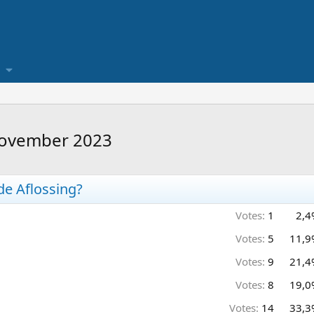
 november 2023
e Aflossing?
Votes:
1
2,4
Votes:
5
11,9
Votes:
9
21,4
Votes:
8
19,0
Votes:
14
33,3