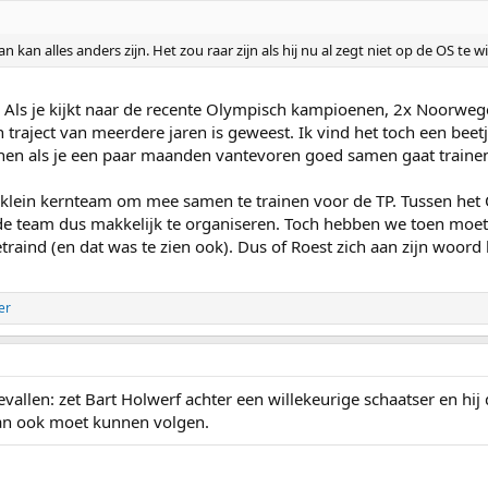
n kan alles anders zijn. Het zou raar zijn als hij nu al zegt niet op de OS te wi
at? Als je kijkt naar de recente Olympisch kampioenen, 2x Noorwe
en traject van meerdere jaren is geweest. Ik vind het toch een b
nnen als je een paar maanden vantevoren goed samen gaat traine
n klein kernteam om mee samen te trainen voor de TP. Tussen het
e team dus makkelijk te organiseren. Toch hebben we toen moeten
aind (en dat was te zien ook). Dus of Roest zich aan zijn woord ho
er
llen: zet Bart Holwerf achter een willekeurige schaatser en hij d
dan ook moet kunnen volgen.