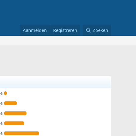
Aanmelden
Registreren
Zoeken
%
%
%
%
%