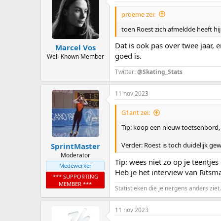
proeme zei:
toen Roest zich afmeldde heeft hij
Dat is ook pas over twee jaar, e
Marcel Vos
goed is.
Well-Known Member
Twitter:
@Skating_Stats
11 nov 2023
G1ant zei:
Tip: koop een nieuw toetsenbord,
Verder: Roest is toch duidelijk ge
SprintMaster
Moderator
Tip: wees niet zo op je teentjes
Medewerker
Heb je het interview van Ritsma
*** SUPPORTING
MEMBER ***
Statistieken die je nergens anders ziet.
11 nov 2023