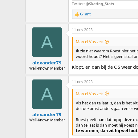
Twitter:
@Skating_Stats
G1ant
R
e
a
11 nov 2023
c
A
t
i
Marcel Vos zei:
o
n
Ik zie niet waarom Roest hier het p
s
woord houdt? Het is geen straf om R
:
alexander79
Klopt, en dan bij de OS weer 
Well-Known Member
11 nov 2023
A
Marcel Vos zei:
Als het dan te laat is, dan is het
de toekomst anders gaan en er wo
alexander79
Roest geeft aan dat hij op deze m
Well-Known Member
dan te laat is dan moet hij Roest n
te wurmen, dan zit hij wel fou