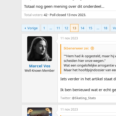
Totaal nog geen mening over dit onderdeel...
Total voters
42
Poll closed
13 nov 2023
.
Vorige
1
…
11
12
13
14
15
…
18
V
11 nov 2023
Ikbenerweer zei:
"“Hem had ik opgesteld, maar hij w
scheiden hier onze wegen.”
Wat een ongelofelijke arrogantie 
Marcel Vos
Maar het hoofdpijndossier van een
Well-Known Member
Iets verder in het artikel staa
Ik ben benieuwd wat er echt ge
Twitter:
@Skating_Stats
11 nov 2023