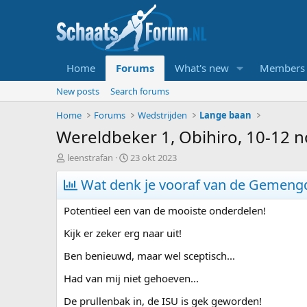
Home
Forums
What's new
Members
New posts
Search forums
Home
Forums
Wedstrijden
Lange baan
Wereldbeker 1, Obihiro, 10-12
T
S
leenstrafan
23 okt 2023
o
t
p
Wat denk je vooraf van de Gemengd
a
i
r
c
t
Potentieel een van de mooiste onderdelen!
s
d
t
a
Kijk er zeker erg naar uit!
a
t
Ben benieuwd, maar wel sceptisch...
r
u
t
m
Had van mij niet gehoeven...
e
r
De prullenbak in, de ISU is gek geworden!