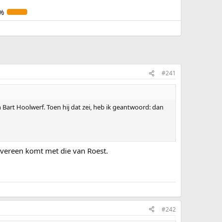
%
#241
 Bart Hoolwerf. Toen hij dat zei, heb ik geantwoord: dan
r overeen komt met die van Roest.
#242