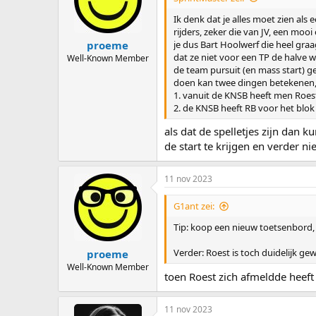
Ik denk dat je alles moet zien al
rijders, zeker die van JV, een mo
je dus Bart Hoolwerf die heel gra
proeme
dat ze niet voor een TP de halve we
Well-Known Member
de team pursuit (en mass start) g
doen kan twee dingen betekenen, 
1. vanuit de KNSB heeft men Roest
2. de KNSB heeft RB voor het blok
als dat de spelletjes zijn dan 
de start te krijgen en verder n
11 nov 2023
G1ant zei:
Tip: koop een nieuw toetsenbord,
Verder: Roest is toch duidelijk ge
proeme
Well-Known Member
toen Roest zich afmeldde heeft 
11 nov 2023