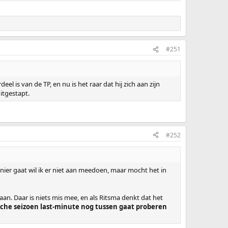
#251
l is van de TP, en nu is het raar dat hij zich aan zijn
uitgestapt.
#252
manier gaat wil ik er niet aan meedoen, maar mocht het in
an. Daar is niets mis mee, en als Ritsma denkt dat het
pische seizoen last-minute nog tussen gaat proberen