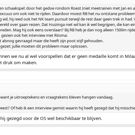
s een schaakspel: door het gedoe rondom Roest (niet meetrainen met Jan en
oi excuus om ook niet te rijden. Daardoor moest RB het nu ontstane problee
ag wil, hij reed ook het NK team pursuit terwijl de rest daar geen trek in 
reld over gaan reizen. Dat Huizinga niet wil kan ik wel begrijpen, die kan ein
ereden. Mag hij ook eens overslaan? Bij RB heb je dan nog alleen 1500m rij
gezien ook het interview met Ritsma:
 alsnog gevraagd maar die heeft zijn poot stijf gehouden.
 gezet: jullie moeten dit probleem maar oplossen.
kunnen we nu al wel voorspellen dat er geen medaille komt in Mil
iet druk om maken.
 want je uitroeptekens en vraagtekens bleven hangen vandaag.
weest? Of heb ik een interview gemist waarin hij heeft gezegd dat hij misschi
hij gezegd voor de OS wel beschikbaar te blijven.