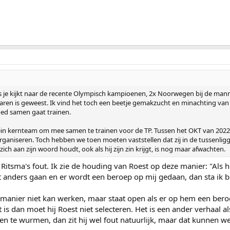
 Als je kijkt naar de recente Olympisch kampioenen, 2x Noorwegen bij de mann
jaren is geweest. Ik vind het toch een beetje gemakzucht en minachting van 
ed samen gaat trainen.
lein kernteam om mee samen te trainen voor de TP. Tussen het OKT van 2022
organiseren. Toch hebben we toen moeten vaststellen dat zij in de tussenl
zich aan zijn woord houdt, ook als hij zijn zin krijgt, is nog maar afwachten.
het Ritsma's fout. Ik zie de houding van Roest op deze manier: "Als
 anders gaan en er wordt een beroep op mij gedaan, dan sta ik b
e manier niet kan werken, maar staat open als er op hem een bero
 is dan moet hij Roest niet selecteren. Het is een ander verhaal al
n te wurmen, dan zit hij wel fout natuurlijk, maar dat kunnen we 