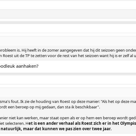
robleem is. Hij heeft in de zomer aangegeven dat hij dit seizoen geen onderdee
oest uit de TP te zetten voor de rest van het seizoen want hij is er zelf al 
doodleuk aanhaken?
 Ritsma's fout. Ik zie de houding van Roest op deze manier: "Als het op deze 
rdt een beroep op mij gedaan, dan sta ik beschikbaar".
anier niet kan werken, maar staat open als er op hem een beroep wordt geda
iet selecteren. H
et is een ander verhaal als Roest zich er in het Olym
t natuurlijk, maar dat kunnen we pas zien over twee jaar.