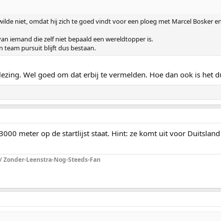
ilde niet, omdat hij zich te goed vindt voor een ploeg met Marcel Bosker en
van iemand die zelf niet bepaald een wereldtopper is.
 team pursuit blijft dus bestaan.
lezing. Wel goed om dat erbij te vermelden. Hoe dan ook is het du
000 meter op de startlijst staat. Hint: ze komt uit voor Duitsland
 / Zonder-Leenstra-Nog-Steeds-Fan