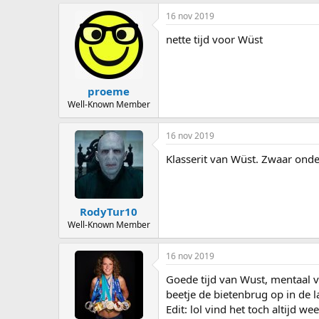
a
16 nov 2019
c
t
nette tijd voor Wüst
i
o
n
s
:
proeme
Well-Known Member
16 nov 2019
Klasserit van Wüst. Zwaar ond
RodyTur10
Well-Known Member
16 nov 2019
Goede tijd van Wust, mentaal vo
beetje de bietenbrug op in de l
Edit: lol vind het toch altijd 