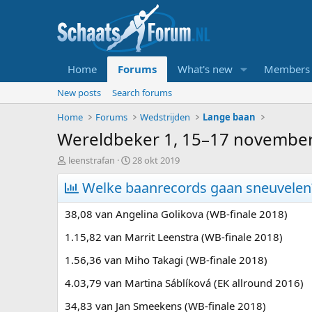
Home
Forums
What's new
Members
New posts
Search forums
Home
Forums
Wedstrijden
Lange baan
Wereldbeker 1, 15–17 november
T
S
leenstrafan
28 okt 2019
o
t
p
Welke baanrecords gaan sneuvelen
a
i
r
c
t
38,08 van Angelina Golikova (WB-finale 2018)
s
d
t
a
1.15,82 van Marrit Leenstra (WB-finale 2018)
a
t
1.56,36 van Miho Takagi (WB-finale 2018)
r
u
t
m
4.03,79 van Martina Sáblíková (EK allround 2016)
e
r
34,83 van Jan Smeekens (WB-finale 2018)