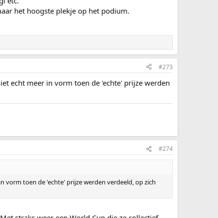
i etc.
naar het hoogste plekje op het podium.
#273
niet echt meer in vorm toen de 'echte' prijze werden
#274
in vorm toen de 'echte' prijze werden verdeeld, op zich
. Met straks weer een World Cup die ze collectief