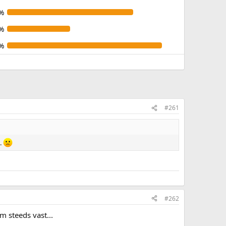
%
%
%
#261
.
#262
m steeds vast...