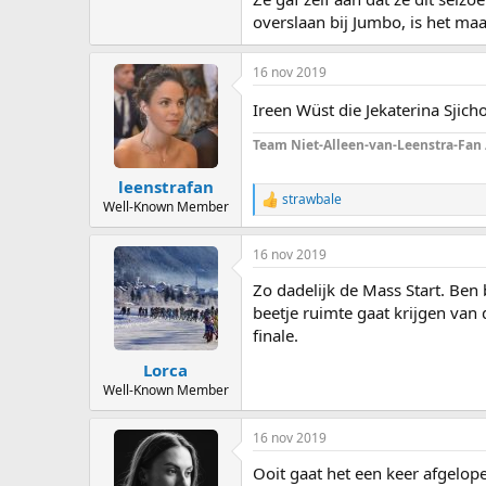
overslaan bij Jumbo, is het ma
16 nov 2019
Ireen Wüst die Jekaterina Sjic
Team Niet-Alleen-van-Leenstra-Fan
leenstrafan
strawbale
R
Well-Known Member
e
a
16 nov 2019
c
t
Zo dadelijk de Mass Start. Be
i
o
beetje ruimte gaat krijgen van
n
finale.
s
:
Lorca
Well-Known Member
16 nov 2019
Ooit gaat het een keer afgelope