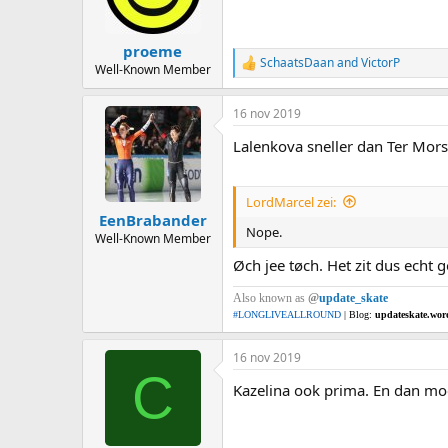
proeme
SchaatsDaan
and
VictorP
R
Well-Known Member
e
a
16 nov 2019
c
t
Lalenkova sneller dan Ter Mors
i
o
n
s
LordMarcel zei:
:
EenBrabander
Nope.
Well-Known Member
Øch jee tøch. Het zit dus echt 
Also known as
@
update_skate
#LONGLIVEALLROUND
| Blog:
updateskate.wor
16 nov 2019
C
Kazelina ook prima. En dan mo