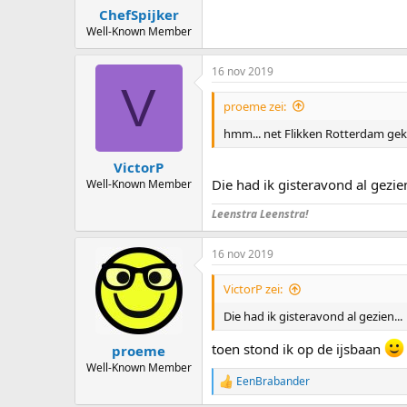
ChefSpijker
Well-Known Member
16 nov 2019
V
proeme zei:
hmm... net Flikken Rotterdam geke
VictorP
Die had ik gisteravond al gezien
Well-Known Member
Leenstra Leenstra!
16 nov 2019
VictorP zei:
Die had ik gisteravond al gezien...
toen stond ik op de ijsbaan
proeme
Well-Known Member
EenBrabander
R
e