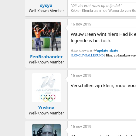
sysya
"Dit viel echt rauw op mijn dak"
Kikker Kleinkruis in de Wanorde van 
Well-Known Member
16 nov 2019
Wauw Ireen wint hier!! Had ik 
legende is het toch.
Also known as
@
update_skate
EenBrabander
#LONGLIVEALLROUND
| Blog:
updateskate.wor
Well-Known Member
16 nov 2019
Verschillen zijn klein, mooi voo
Yuskov
Well-Known Member
16 nov 2019