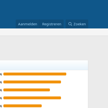
Aanmelden
Registreren
Zoeken
%
%
%
%
%