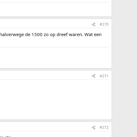
#270
i halverwege de 1500 zo op dreef waren. Wat een
#271
#272