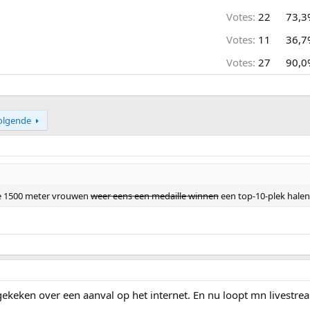
Votes:
22
73,3
Votes:
11
36,7
Votes:
27
90,0
olgende
e 1500 meter vrouwen
weer eens een medaille winnen
een top-10-plek halen
ekeken over een aanval op het internet. En nu loopt mn livestrea