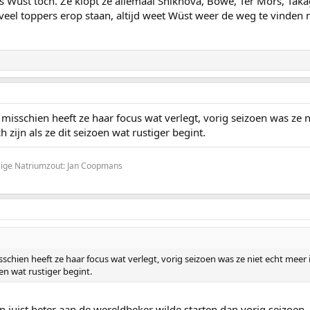
s Wüst toch. Ze klopt ze allemaal Shikhova, Bowe, Ter Mors, Takag
eel toppers erop staan, altijd weet Wüst weer de weg te vinden 
 misschien heeft ze haar focus wat verlegt, vorig seizoen was ze 
h zijn als ze dit seizoen wat rustiger begint.
Beige Natriumzout: Jan Coopmans
sschien heeft ze haar focus wat verlegt, vorig seizoen was ze niet echt meer 
oen wat rustiger begint.
oen juist beter aan de wereldbeker wilde starten dan vorig seizoen