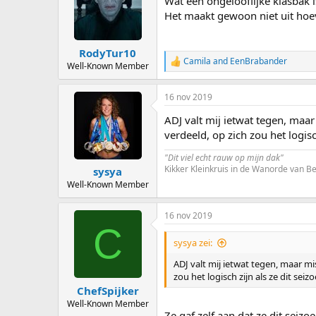
Wat een ongelooflijke klasbak i
Het maakt gewoon niet uit hoev
RodyTur10
Camila
and
EenBrabander
R
Well-Known Member
e
a
16 nov 2019
c
t
ADJ valt mij ietwat tegen, maar
i
o
verdeeld, op zich zou het logisc
n
s
"Dit viel echt rauw op mijn dak"
:
Kikker Kleinkruis in de Wanorde van 
sysya
Well-Known Member
16 nov 2019
C
sysya zei:
ADJ valt mij ietwat tegen, maar mi
zou het logisch zijn als ze dit seiz
ChefSpijker
Well-Known Member
Ze gaf zelf aan dat ze dit seiz