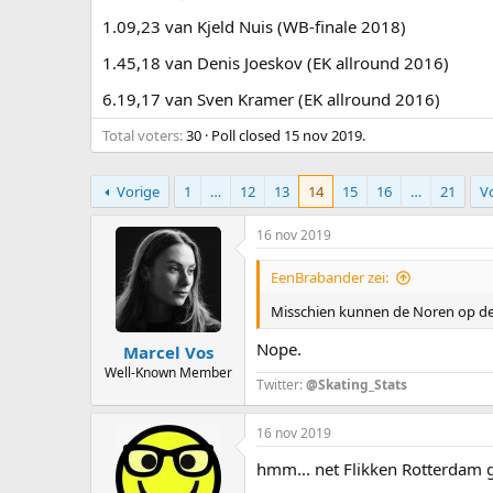
1.09,23 van Kjeld Nuis (WB-finale 2018)
1.45,18 van Denis Joeskov (EK allround 2016)
6.19,17 van Sven Kramer (EK allround 2016)
Total voters
30
Poll closed
15 nov 2019
.
Vorige
1
…
12
13
14
15
16
…
21
V
16 nov 2019
EenBrabander zei:
Misschien kunnen de Noren op d
Nope.
Marcel Vos
Well-Known Member
Twitter:
@Skating_Stats
16 nov 2019
hmm... net Flikken Rotterdam g