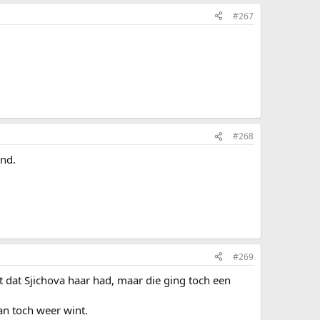
#267
#268
ind.
#269
ht dat Sjichova haar had, maar die ging toch een
dan toch weer wint.