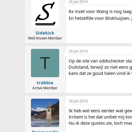
26 jan 2014
8x inzet voor Wang is nog laag 
En hetzelfde voor Blokhuijsen. 
Sidekick
Well-Known Member
26 jan 2014
T
Op de site van oddschecker sta
Duitsland, terwijl ze niet eens
kans dat ze goud halen vind ik
trabbie
Active Member
28 jan 2014
Ik heb wel eens eerder wat ge
Irritant is het dat unibet mij 
Nu ik deze quotes zie, toch maa