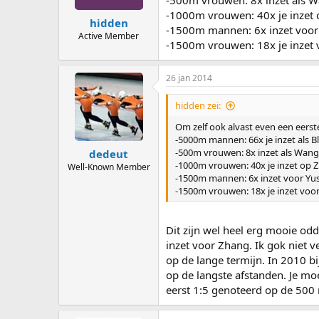
-500m vrouwen: 8x inzet als Wa
s
-1000m vrouwen: 40x je inzet
:
hidden
-1500m mannen: 6x inzet voor 
Active Member
-1500m vrouwen: 18x je inzet 
26 jan 2014
hidden zei:
Om zelf ook alvast even een eerst
-5000m mannen: 66x je inzet als B
-500m vrouwen: 8x inzet als Wang 
dedeut
-1000m vrouwen: 40x je inzet op 
Well-Known Member
-1500m mannen: 6x inzet voor Yus
-1500m vrouwen: 18x je inzet voo
Dit zijn wel heel erg mooie odd
inzet voor Zhang. Ik gok niet v
op de lange termijn. In 2010 bi
op de langste afstanden. Je mo
eerst 1:5 genoteerd op de 500 m