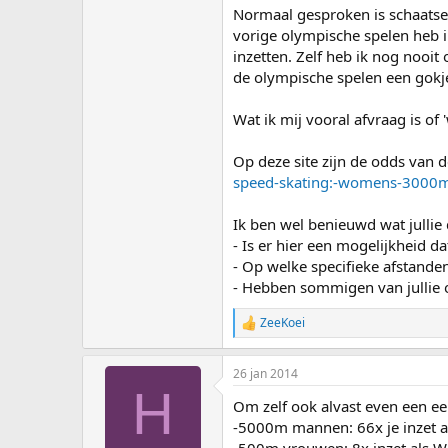
Normaal gesproken is schaatsen 
vorige olympische spelen heb i
inzetten. Zelf heb ik nog nooit
de olympische spelen een gokj
Wat ik mij vooral afvraag is of
Op deze site zijn de odds van d
speed-skating:-womens-3000
Ik ben wel benieuwd wat jullie
- Is er hier een mogelijkheid da
- Op welke specifieke afstanden
- Hebben sommigen van jullie oo
ZeeKoei
R
e
a
26 jan 2014
c
H
t
Om zelf ook alvast even een ee
i
o
-5000m mannen: 66x je inzet a
n