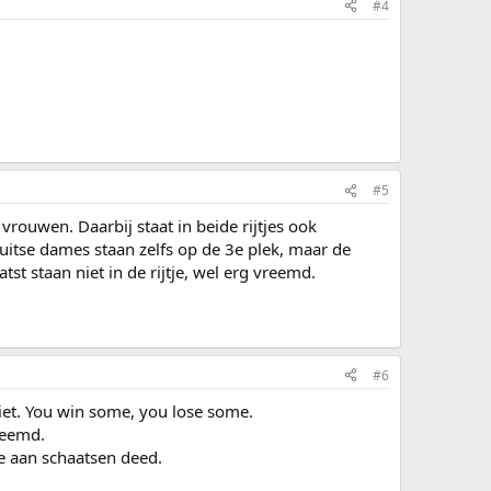
#4
#5
rouwen. Daarbij staat in beide rijtjes ook
Duitse dames staan zelfs op de 3e plek, maar de
t staan niet in de rijtje, wel erg vreemd.
#6
iet. You win some, you lose some.
reemd.
ie aan schaatsen deed.