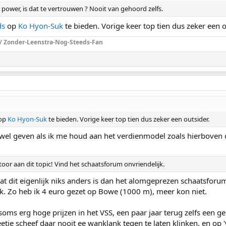
ower, is dat te vertrouwen ? Nooit van gehoord zelfs.
ds
op
Ko Hyon-Suk
te bieden. Vorige keer top tien dus zeker een o
 / Zonder-Leenstra-Nog-Steeds-Fan
op
Ko Hyon-Suk
te bieden. Vorige keer top tien dus zeker een outsider.
wel geven als ik me houd aan het verdienmodel zoals hierboven 
toor aan dit topic! Vind het schaatsforum onvriendelijk.
t dit eigenlijk niks anders is dan het alomgeprezen schaatsforum
k. Zo heb ik 4 euro gezet op Bowe (1000 m), meer kon niet.
 soms erg hoge prijzen in het VSS, een paar jaar terug zelfs een 
etje scheef daar nooit ee wanklank tegen te laten klinken, en op 