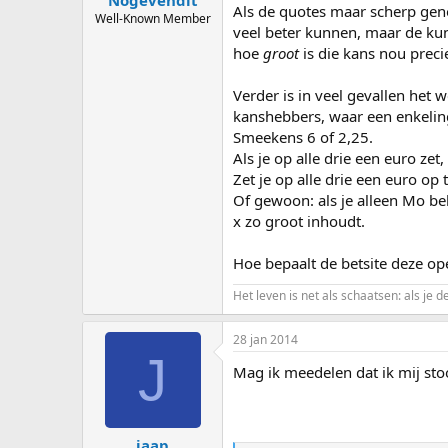
Nogevendit
Als de quotes maar scherp genoe
Well-Known Member
veel beter kunnen, maar de kun
hoe
groot
is die kans nou preci
Verder is in veel gevallen het 
kanshebbers, waar een enkeling 
Smeekens 6 of 2,25.
Als je op alle drie een euro zet,
Zet je op alle drie een euro op
Of gewoon: als je alleen Mo beki
x zo groot inhoudt.
Hoe bepaalt de betsite deze op
Het leven is net als schaatsen: als je d
28 jan 2014
J
Mag ik meedelen dat ik mij stoo
jaap