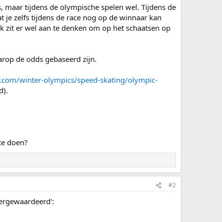
s, maar tijdens de olympische spelen wel. Tijdens de
 je zelfs tijdens de race nog op de winnaar kan
ik zit er wel aan te denken om op het schaatsen op
aarop de odds gebaseerd zijn.
.com/winter-olympics/speed-skating/olympic-
d).
 te doen?
#2
dergewaardeerd':