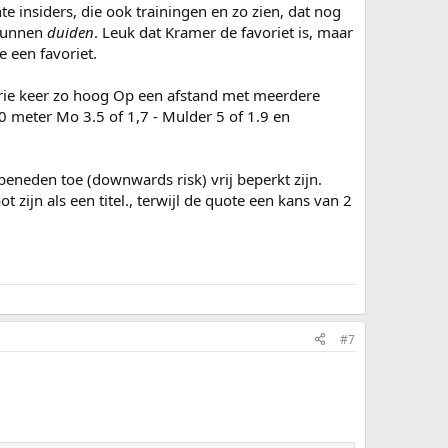
e insiders, die ook trainingen en zo zien, dat nog
 kunnen
duiden
. Leuk dat Kramer de favoriet is, maar
 een favoriet.
t drie keer zo hoog Op een afstand met meerdere
00 meter Mo 3.5 of 1,7 - Mulder 5 of 1.9 en
 beneden toe (downwards risk) vrij beperkt zijn.
t zijn als een titel., terwijl de quote een kans van 2
#7