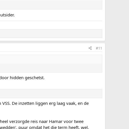
utsider.
#11
door hidden geschetst.
 VSS. De inzetten liggen erg laag vaak, en de
geheel verzorgde reis naar Hamar voor twee
'wedden', puur omdat het die term heeft, wel.