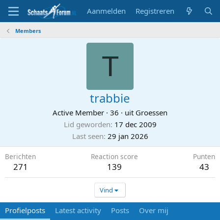
Aanmelden
Registreren
Members
T
trabbie
Active Member
·
36
·
uit
Groessen
Lid geworden
17 dec 2009
Last seen
29 jan 2026
Berichten
Reaction score
Punten
271
139
43
Vind
Profielposts
Latest activity
Posts
Over mij