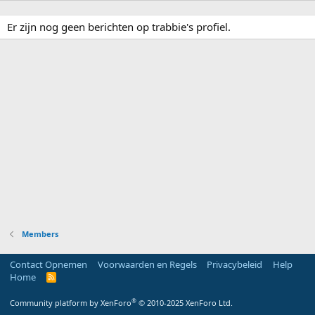
Er zijn nog geen berichten op trabbie's profiel.
Members
Contact Opnemen
Voorwaarden en Regels
Privacybeleid
Help
Home
R
S
S
®
Community platform by XenForo
© 2010-2025 XenForo Ltd.