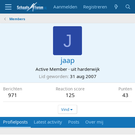
Aanmelden
Registreren
Members
J
jaap
Active Member
·
uit
harderwijk
Lid geworden
31 aug 2007
Berichten
Reaction score
Punten
971
125
43
Vind
Profielposts
Latest activity
Posts
Over mij