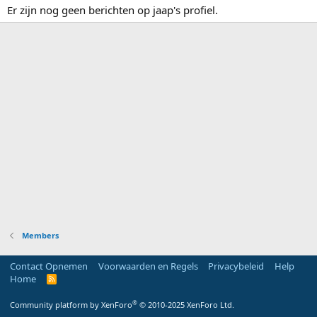
Er zijn nog geen berichten op jaap's profiel.
Members
Contact Opnemen
Voorwaarden en Regels
Privacybeleid
Help
Home
R
S
S
®
Community platform by XenForo
© 2010-2025 XenForo Ltd.