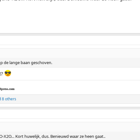
op de lange baan geschoven.
ht?
dpress.com
 8 others
KO-X2O… Kort huwelijk, dus. Benieuwd waar ze heen gaat..