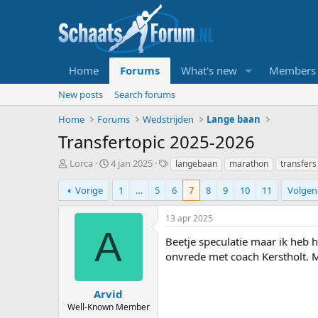
Home
Forums
What's new
Members
New posts
Search forums
Home
Forums
Wedstrijden
Lange baan
Transfertopic 2025-2026
T
S
T
Lorca
4 jan 2025
langebaan
marathon
transfers
o
t
a
p
a
g
Vorige
1
…
5
6
7
8
9
10
11
Volgen
i
r
s
c
t
13 apr 2025
s
d
A
t
a
Beetje speculatie maar ik heb h
a
t
onvrede met coach Kerstholt. 
r
u
t
m
e
Arvid
r
Well-Known Member