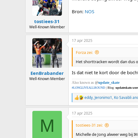
o
n
Bron:
NOS
s
:
tostiees-31
Well-Known Member
17 apr 2025
Forza zei:
Het shorttracken wordt dan dus 
Is dat niet te kort door de boc
EenBrabander
Well-Known Member
Also known as
@
update_skate
#LONGLIVEALLROUND
| Blog:
updateskate.wor
eddy
,
Jeronimo1
,
Ko Savabli
and
R
e
a
17 apr 2025
c
M
t
i
tostiees-31 zei:
o
n
Michelle de Jong alweer weg bij I