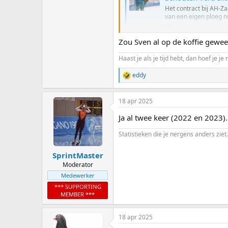
Het contract bij AH-Za
van een eigen ploeg nu
nos.nl
Zou Sven al op de koffie gewees
Haast je als je tijd hebt, dan hoef je je 
eddy
R
e
a
18 apr 2025
c
t
Ja al twee keer (2022 en 2023)
i
o
Statistieken die je nergens anders ziet.
n
s
:
SprintMaster
Moderator
Medewerker
*** SUPPORTING
MEMBER ***
18 apr 2025