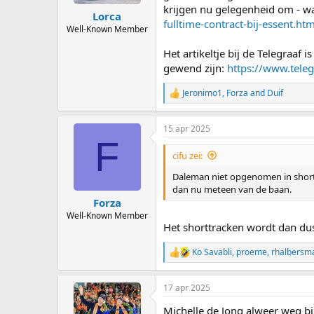
krijgen nu gelegenheid om - wa
Lorca
fulltime-contract-bij-essent.htm
Well-Known Member
Het artikeltje bij de Telegraa
gewend zijn:
https://www.teleg
Jeronimo1
,
Forza
and
Duif
R
e
a
15 apr 2025
c
F
t
i
cifu zei:
o
n
Daleman niet opgenomen in shorttra
s
dan nu meteen van de baan.
:
Forza
Well-Known Member
Het shorttracken wordt dan du
Ko Savabli
,
proeme
,
rhalbersm
R
e
a
17 apr 2025
c
t
Michelle de Jong alweer weg bi
i