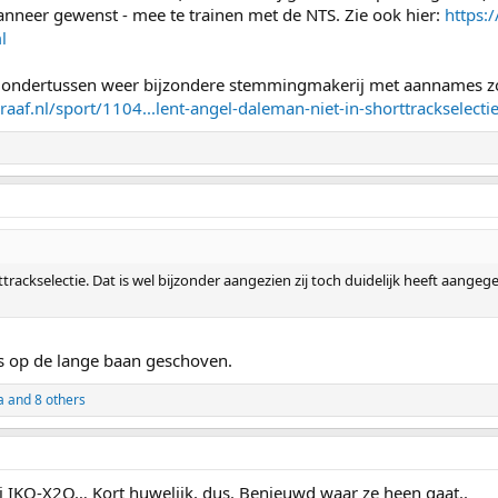
nneer gewenst - mee te trainen met de NTS. Zie ook hier:
https:
l
f is ondertussen weer bijzondere stemmingmakerij met aannames z
raaf.nl/sport/1104...lent-angel-daleman-niet-in-shorttrackselecti
ckselectie. Dat is wel bijzonder aangezien zij toch duidelijk heeft aangegeve
s op de lange baan geschoven.
a
and 8 others
j IKO-X2O… Kort huwelijk, dus. Benieuwd waar ze heen gaat..