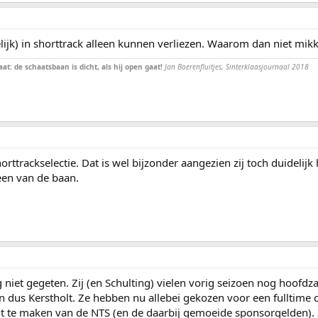
lijk) in shorttrack alleen kunnen verliezen. Waarom dan niet mi
at: de schaatsbaan is dicht, als hij open gaat!
Jan Boerenfluitjes, Sinterklaasjournaal 2018
trackselectie. Dat is wel bijzonder aangezien zij toch duidelijk
teen van de baan.
 niet gegeten. Zij (en Schulting) vielen vorig seizoen nog hoofdz
en dus Kerstholt. Ze hebben nu allebei gekozen voor een fulltime
 te maken van de NTS (en de daarbij gemoeide sponsorgelden). Ze