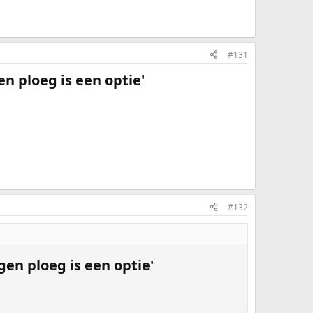
#131
n ploeg is een optie'​
#132
en ploeg is een optie'​