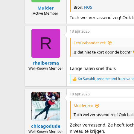
s
:
Bron:
NOS
Mulder
Active Member
Toch wel verrassend zeg! Ook 
18 apr 2025
R
EenBrabander zei:
Is dat niet te kort door de bocht?
rhalbersma
Lange halen snel thuis
Well-Known Member
Ko Savabli
,
proeme
and
fransvan
R
e
a
18 apr 2025
c
t
i
Mulder zei:
o
n
Toch wel verrassend zeg! Ook bal
s
:
Zeker verrassend. Ze heeft toc
chicagodude
niveau te krijgen.
Well-Known Member