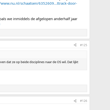
//www.nu.nl/schaatsen/6352609...ttrack-door-
oals we inmiddels de afgelopen anderhalf jaar
e
#125
n dat ze op beide disciplines naar de OS wil. Dat lijkt
#126