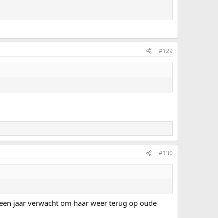
#129
#130
og een jaar verwacht om haar weer terug op oude