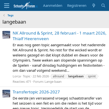
Aanmelden
Registreren
Tags
langebaan
NK Allround & Sprint, 28 februari - 1 maart 2026,
Thialf Heerenveen
Er was nog geen topic aangemaakt voor het naderende
NK Allround & Sprint. No rest for the wicked wordt er
weleens gezegd en dat klopt dubbel en dwars voor de
Olympiërs. Twee weken aan slopende spanningen op
de Spelen - vanaf dinsdag huldigingen en festiviteiten -
om dan vanaf volgend weekend...
Lorca
Topic
22 feb 2026
allround
langebaan
sprint
Reacties: 471
Forum:
Lange baan
Transfertopic 2026-2027
De eerste (en verrassend vroege) schaatstransfer van
het seizoen is een feit en om die reden is het tijd voor
een nieuw topic. Vermoedelijk de start van de