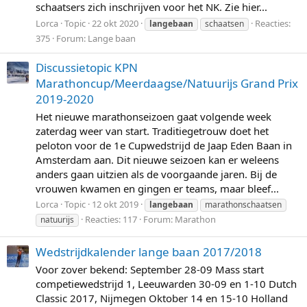
schaatsers zich inschrijven voor het NK. Zie hier...
Lorca
Topic
22 okt 2020
Reacties:
langebaan
schaatsen
375
Forum:
Lange baan
Discussietopic KPN
Marathoncup/Meerdaagse/Natuurijs Grand Prix
2019-2020
Het nieuwe marathonseizoen gaat volgende week
zaterdag weer van start. Traditiegetrouw doet het
peloton voor de 1e Cupwedstrijd de Jaap Eden Baan in
Amsterdam aan. Dit nieuwe seizoen kan er weleens
anders gaan uitzien als de voorgaande jaren. Bij de
vrouwen kwamen en gingen er teams, maar bleef...
Lorca
Topic
12 okt 2019
langebaan
marathonschaatsen
Reacties: 117
Forum:
Marathon
natuurijs
Wedstrijdkalender lange baan 2017/2018
Voor zover bekend: September 28-09 Mass start
competiewedstrijd 1, Leeuwarden 30-09 en 1-10 Dutch
Classic 2017, Nijmegen Oktober 14 en 15-10 Holland