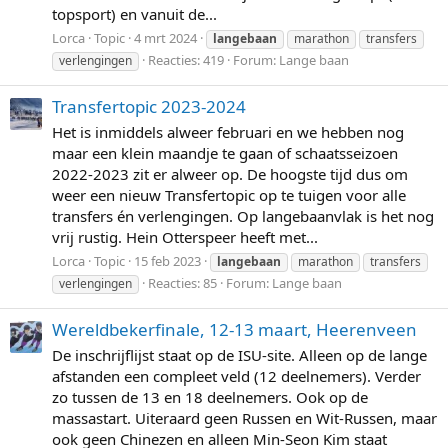
topsport) en vanuit de...
Lorca
Topic
4 mrt 2024
langebaan
marathon
transfers
Reacties: 419
Forum:
Lange baan
verlengingen
Transfertopic 2023-2024
Het is inmiddels alweer februari en we hebben nog
maar een klein maandje te gaan of schaatsseizoen
2022-2023 zit er alweer op. De hoogste tijd dus om
weer een nieuw Transfertopic op te tuigen voor alle
transfers én verlengingen. Op langebaanvlak is het nog
vrij rustig. Hein Otterspeer heeft met...
Lorca
Topic
15 feb 2023
langebaan
marathon
transfers
Reacties: 85
Forum:
Lange baan
verlengingen
Wereldbekerfinale, 12-13 maart, Heerenveen
De inschrijflijst staat op de ISU-site. Alleen op de lange
afstanden een compleet veld (12 deelnemers). Verder
zo tussen de 13 en 18 deelnemers. Ook op de
massastart. Uiteraard geen Russen en Wit-Russen, maar
ook geen Chinezen en alleen Min-Seon Kim staat