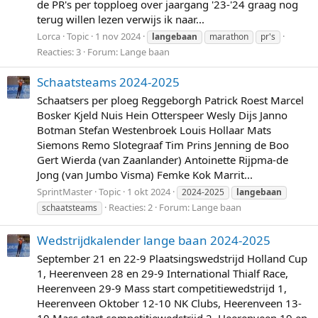
de PR's per topploeg over jaargang '23-'24 graag nog
terug willen lezen verwijs ik naar...
Lorca
Topic
1 nov 2024
langebaan
marathon
pr's
Reacties: 3
Forum:
Lange baan
Schaatsteams 2024-2025
Schaatsers per ploeg Reggeborgh Patrick Roest Marcel
Bosker Kjeld Nuis Hein Otterspeer Wesly Dijs Janno
Botman Stefan Westenbroek Louis Hollaar Mats
Siemons Remo Slotegraaf Tim Prins Jenning de Boo
Gert Wierda (van Zaanlander) Antoinette Rijpma-de
Jong (van Jumbo Visma) Femke Kok Marrit...
SprintMaster
Topic
1 okt 2024
2024-2025
langebaan
Reacties: 2
Forum:
Lange baan
schaatsteams
Wedstrijdkalender lange baan 2024-2025
September 21 en 22-9 Plaatsingswedstrijd Holland Cup
1, Heerenveen 28 en 29-9 International Thialf Race,
Heerenveen 29-9 Mass start competitiewedstrijd 1,
Heerenveen Oktober 12-10 NK Clubs, Heerenveen 13-
10 Mass start competitiewedstrijd 2, Heerenveen 19 en