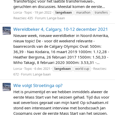
Transfertopic voor het laatste transfernieuws-,
geruchten en discussies. Meestal komen de eerste...
Lorca
Topic
19 jan 2022
langebaan
marathon
transfers
Reacties: 435
Forum:
Lange baan
Wereldbeker 4, Calgary, 10-12 december 2021
Nieuwe week, nieuwe wereldbeker in Noord-Amerika,
nieuw topic! De - voor dit weekend relevante -
baanrecords van de Calgary Olympic Oval: 500m:
36,39 - Nao Kodaira, 16 maart 2019 1000m: 1.12,28 -
Heather Bergsma, 26 februari 2017 1500m: 1.50,33 -
Miho Takagi, 8 februari 2020 3000m: 3.53,31 -...
Lorca
Topic
6 dec 2021
Reacties:
langebaan
world cup
672
Forum:
Lange baan
Wie volgt Stroetinga op?
Het is pruimentijd en we hebben inmiddels alweer de
eerste Mass Start van het seizoen gehad. Tijd dus voor
wat oeverloos gepraat van mijn kant! Op schaatsen.nl
stond een interessant interview met bondscoach Jan
Coopmans over de eerste Mass Start van het seizoen.