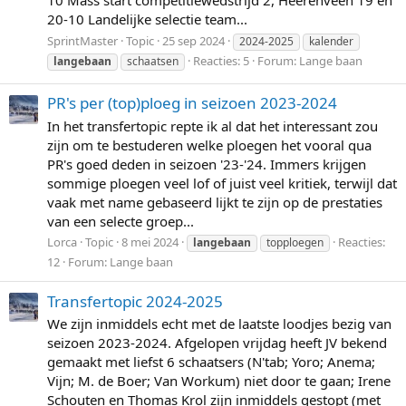
20-10 Landelijke selectie team...
SprintMaster
Topic
25 sep 2024
2024-2025
kalender
Reacties: 5
Forum:
Lange baan
langebaan
schaatsen
PR's per (top)ploeg in seizoen 2023-2024
In het transfertopic repte ik al dat het interessant zou
zijn om te bestuderen welke ploegen het vooral qua
PR's goed deden in seizoen '23-'24. Immers krijgen
sommige ploegen veel lof of juist veel kritiek, terwijl dat
vaak met name gebaseerd lijkt te zijn op de prestaties
van een selecte groep...
Lorca
Topic
8 mei 2024
Reacties:
langebaan
topploegen
12
Forum:
Lange baan
Transfertopic 2024-2025
We zijn inmiddels echt met de laatste loodjes bezig van
seizoen 2023-2024. Afgelopen vrijdag heeft JV bekend
gemaakt met liefst 6 schaatsers (N'tab; Yoro; Anema;
Vijn; M. de Boer; Van Workum) niet door te gaan; Irene
Schouten en Thomas Krol zijn inmiddels gestopt (met