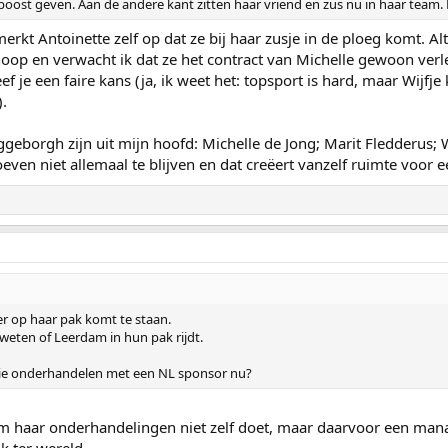
oost geven. Aan de andere kant zitten haar vriend en zus nu in haar team. K
merkt Antoinette zelf op dat ze bij haar zusje in de ploeg komt. Al
n hoop en verwacht ik dat ze het contract van Michelle gewoon ver
f je een faire kans (ja, ik weet het: topsport is hard, maar Wijf
).
geborgh zijn uit mijn hoofd: Michelle de Jong; Marit Fledderus; W
even niet allemaal te blijven en dat creëert vanzelf ruimte voor e
er op haar pak komt te staan.
 weten of Leerdam in hun pak rijdt.
die onderhandelen met een NL sponsor nu?
dam haar onderhandelingen niet zelf doet, maar daarvoor een mana