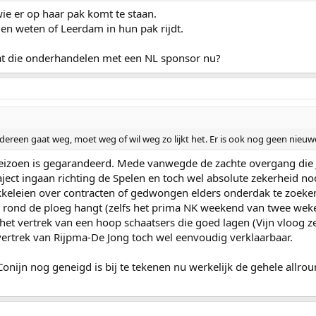
ie er op haar pak komt te staan.
len weten of Leerdam in hun pak rijdt.
at die onderhandelen met een NL sponsor nu?
edereen gaat weg, moet weg of wil weg zo lijkt het. Er is ook nog geen nieu
seizoen is gegarandeerd. Mede vanwegde de zachte overgang die 
aject ingaan richting de Spelen en toch wel absolute zekerheid nodi
eleien over contracten of gedwongen elders onderdak te zoeken. 
e rond de ploeg hangt (zelfs het prima NK weekend van twee weken
 het vertrek van een hoop schaatsers die goed lagen (Vijn vloog z
 vertrek van Rijpma-De Jong toch wel eenvoudig verklaarbaar.
onijn nog geneigd is bij te tekenen nu werkelijk de gehele allr