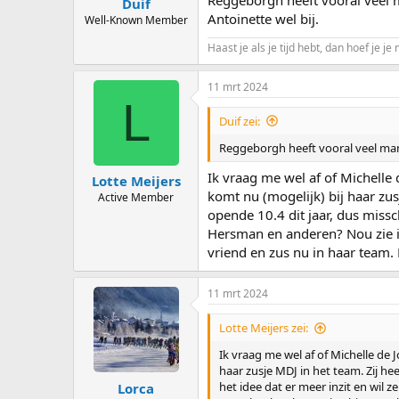
Duif
Antoinette wel bij.
Well-Known Member
Haast je als je tijd hebt, dan hoef je je 
11 mrt 2024
L
Duif zei:
Reggeborgh heeft vooral veel mann
Ik vraag me wel af of Michelle 
Lotte Meijers
komt nu (mogelijk) bij haar zus
Active Member
opende 10.4 dit jaar, dus miss
Hersman en anderen? Nou zie ik
vriend en zus nu in haar team. 
11 mrt 2024
Lotte Meijers zei:
Ik vraag me wel af of Michelle de 
haar zusje MDJ in het team. Zij he
het idee dat er meer inzit en wil
Lorca