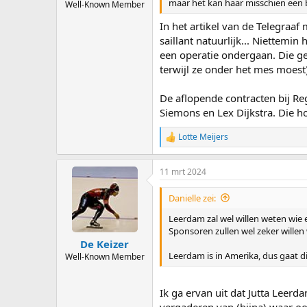
maar het kan haar misschien een b
Well-Known Member
In het artikel van de Telegraaf 
saillant natuurlijk... Niettemi
een operatie ondergaan. Die gee
terwijl ze onder het mes moest
De aflopende contracten bij Reg
Siemons en Lex Dijkstra. Die ho
Lotte Meijers
R
e
a
11 mrt 2024
c
t
i
Danielle zei:
o
n
Leerdam zal wel willen weten wie 
s
Sponsoren zullen wel zeker willen
:
De Keizer
Leerdam is in Amerika, dus gaat 
Well-Known Member
Ik ga ervan uit dat Jutta Leer