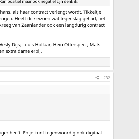
an positief maar ook negatief zijn denk ik.
thans, als haar contract verlengt wordt. Tikkeltje
lengen. Heeft dit seizoen wat tegenslag gehad; net
je kreeg van Zaanlander ook een langdurig contract
esly Dijs; Louis Hollaar; Hein Otterspeer; Mats
en extra dame erbij.
#32
ger heeft. En je kunt tegenwoordig ook digitaal