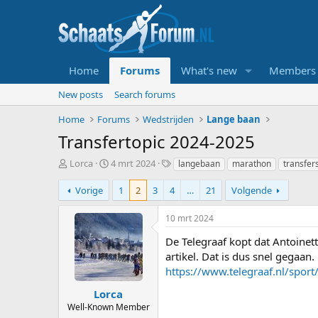
Home
Forums
What's new
Members
New posts
Search forums
Home
Forums
Wedstrijden
Lange baan
Transfertopic 2024-2025
T
S
T
Lorca
4 mrt 2024
langebaan
marathon
transfer
o
t
a
p
a
g
Vorige
1
2
3
4
…
21
Volgende
i
r
s
c
t
10 mrt 2024
s
d
t
a
De Telegraaf kopt dat Antoinett
a
t
artikel. Dat is dus snel gegaan.
r
u
https://www.telegraaf.nl/spor
t
m
e
Lorca
r
Well-Known Member