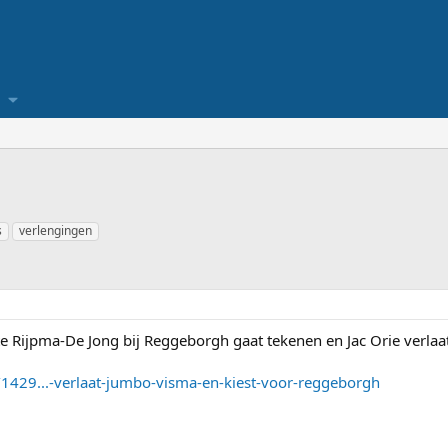
s
verlengingen
e Rijpma-De Jong bij Reggeborgh gaat tekenen en Jac Orie verlaat.
t/1429...-verlaat-jumbo-visma-en-kiest-voor-reggeborgh