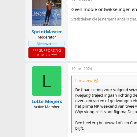
Geen mooie ontwikkelingen en o
Statistieken die je nergens anders ziet.
SprintMaster
Moderator
Medewerker
*** SUPPORTING
MEMBER ***
10 mrt 2024
L
Lorca zei:
De financiering voor volgend sei
tweejarig
traject ingaan richting d
over contracten of gedwongen elde
Lotte Meijers
het prima NK weekend van twee wek
Active Member
(Vijn vloog zelfs voor Rijpma-De J
Ben heel erg benieuwd of een Coni
blijft.