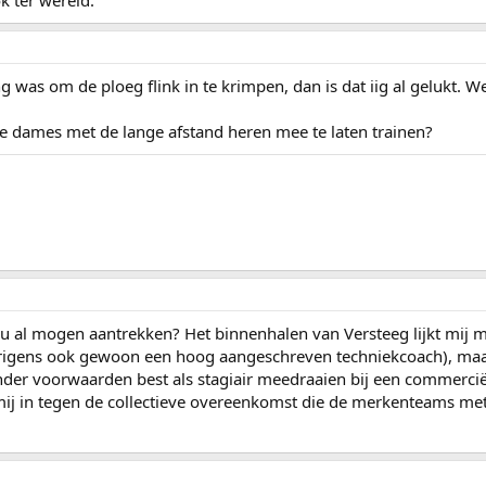
k ter wereld.
g was om de ploeg flink in te krimpen, dan is dat iig al gelukt
e dames met de lange afstand heren mee te laten trainen?
nu al mogen aantrekken? Het binnenhalen van Versteeg lijkt mij
rigens ook gewoon een hoog aangeschreven techniekcoach), maar
der voorwaarden best als stagiair meedraaien bij een commercië
s mij in tegen de collectieve overeenkomst die de merkenteams m