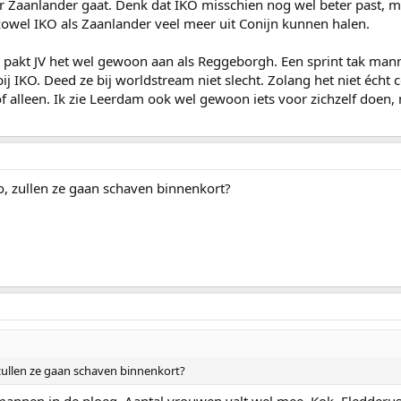
ar Zaanlander gaat. Denk dat IKO misschien nog wel beter past,
zowel IKO als Zaanlander veel meer uit Conijn kunnen halen.
n pakt JV het wel gewoon aan als Reggeborgh. Een sprint tak m
 IKO. Deed ze bij worldstream niet slecht. Zolang het niet écht c
 alleen. Ik zie Leerdam ook wel gewoon iets voor zichzelf doen
, zullen ze gaan schaven binnenkort?
ullen ze gaan schaven binnenkort?
annen in de ploeg. Aantal vrouwen valt wel mee. Kok, Fledderus 