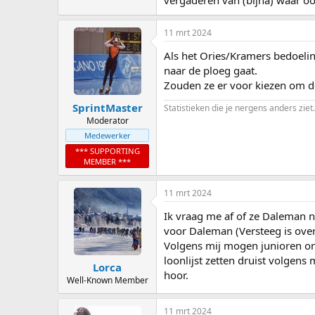
vergaderen van (bijna) waar oo
11 mrt 2024
Als het Ories/Kramers bedoelin
naar de ploeg gaat.
Zouden ze er voor kiezen om d
SprintMaster
Statistieken die je nergens anders ziet.
Moderator
Medewerker
*** SUPPORTING
MEMBER ***
11 mrt 2024
Ik vraag me af of ze Daleman 
voor Daleman (Versteeg is ove
Volgens mij mogen junioren on
loonlijst zetten druist volgen
Lorca
hoor.
Well-Known Member
11 mrt 2024