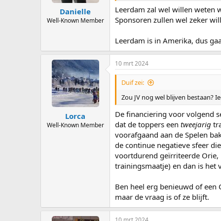
Leerdam zal wel willen weten w
Danielle
Sponsoren zullen wel zeker wil
Well-Known Member
Leerdam is in Amerika, dus ga
10 mrt 2024
Duif zei:
Zou JV nog wel blijven bestaan? I
De financiering voor volgend 
Lorca
dat de toppers een
tweejarig
tr
Well-Known Member
voorafgaand aan de Spelen bakk
de continue negatieve sfeer di
voortdurend geïrriteerde Orie,
trainingsmaatje) en dan is het
Ben heel erg benieuwd of een C
maar de vraag is of ze blijft.
10 mrt 2024