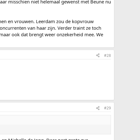
 maar misschien niet helemaal gewenst met Beune nu
annen en vrouwen. Leerdam zou de kopvrouw
oncurrenten van haar zijn. Verder traint ze toch
, maar ook dat brengt weer onzekerheid mee. We
#28
#29
en Michelle de Jong. Daar past grote zus