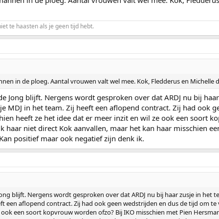
niet te haasten als je geen tijd hebt.
en in de ploeg. Aantal vrouwen valt wel mee. Kok, Fledderus en Michelle de
de Jong blijft. Nergens wordt gesproken over dat ARDJ nu bij haar
je MDJ in het team. Zij heeft een aflopend contract. Zij had ook 
chien heeft ze het idee dat er meer inzit en wil ze ook een soort
 haar niet direct Kok aanvallen, maar het kan haar misschien ee
Kan positief maar ook negatief zijn denk ik.
Jong blijft. Nergens wordt gesproken over dat ARDJ nu bij haar zusje in het 
eft een aflopend contract. Zij had ook geen wedstrijden en dus de tijd om te 
 ze ook een soort kopvrouw worden ofzo? Bij IKO misschien met Pien Hersman 