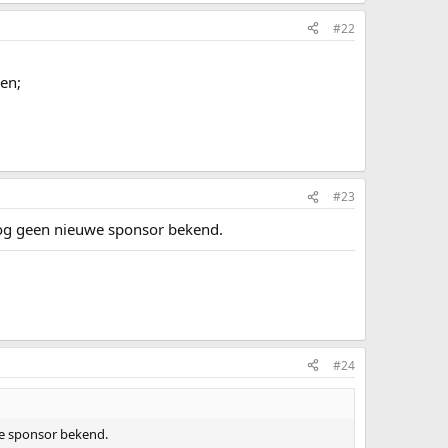
#22
den;
#23
 nog geen nieuwe sponsor bekend.
#24
we sponsor bekend.