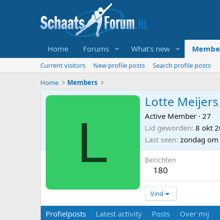
Home
Forums
What's new
Membe
Current visitors
New profile posts
Search profile posts
Home
Members
Lotte Meijers
L
Active Member
·
27
Lid geworden
8 okt 
Last seen
zondag om
Berichten
180
Vind
Profielposts
Latest activity
Posts
Over mij