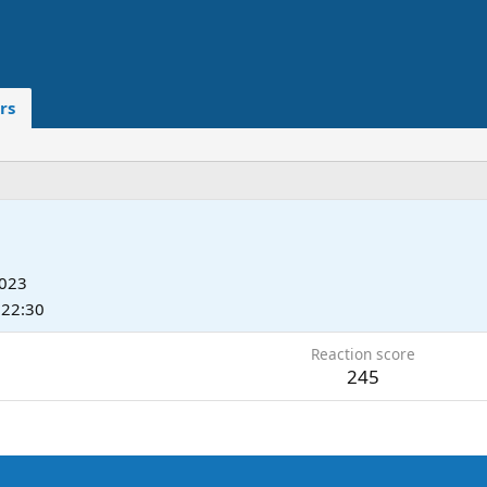
rs
2023
 22:30
Reaction score
245