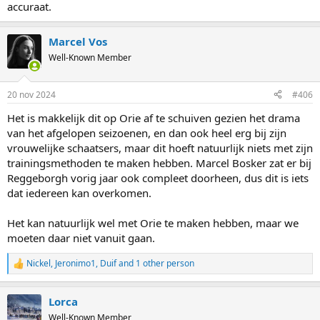
accuraat.
Marcel Vos
Well-Known Member
20 nov 2024
#406
Het is makkelijk dit op Orie af te schuiven gezien het drama
van het afgelopen seizoenen, en dan ook heel erg bij zijn
vrouwelijke schaatsers, maar dit hoeft natuurlijk niets met zijn
trainingsmethoden te maken hebben. Marcel Bosker zat er bij
Reggeborgh vorig jaar ook compleet doorheen, dus dit is iets
dat iedereen kan overkomen.
Het kan natuurlijk wel met Orie te maken hebben, maar we
moeten daar niet vanuit gaan.
Nickel
,
Jeronimo1
,
Duif
and 1 other person
R
e
a
Lorca
c
t
Well-Known Member