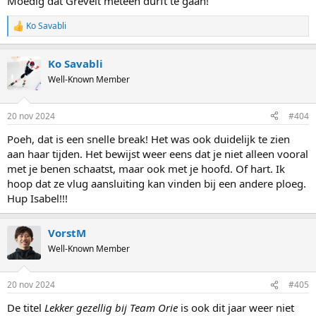
Moedig dat Grevelt meteen durft te gaan!
Ko Savabli
R
e
a
Ko Savabli
c
t
Well-Known Member
i
o
n
20 nov 2024
#404
s
:
Poeh, dat is een snelle break! Het was ook duidelijk te zien
aan haar tijden. Het bewijst weer eens dat je niet alleen vooral
met je benen schaatst, maar ook met je hoofd. Of hart. Ik
hoop dat ze vlug aansluiting kan vinden bij een andere ploeg.
Hup Isabel!!!
VorstM
Well-Known Member
20 nov 2024
#405
De titel
Lekker gezellig bij Team Orie
is ook dit jaar weer niet