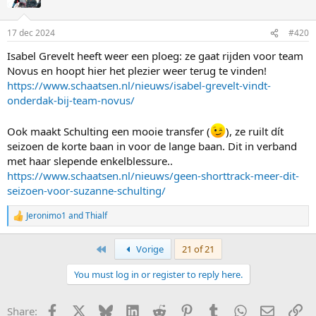
i
o
n
17 dec 2024
#420
s
:
Isabel Grevelt heeft weer een ploeg: ze gaat rijden voor team
Novus en hoopt hier het plezier weer terug te vinden!
https://www.schaatsen.nl/nieuws/isabel-grevelt-vindt-
onderdak-bij-team-novus/
Ook maakt Schulting een mooie transfer (
), ze ruilt dít
seizoen de korte baan in voor de lange baan. Dit in verband
met haar slepende enkelblessure..
https://www.schaatsen.nl/nieuws/geen-shorttrack-meer-dit-
seizoen-voor-suzanne-schulting/
Jeronimo1
and
Thialf
R
e
a
First
Vorige
21 of 21
c
t
You must log in or register to reply here.
i
o
n
Facebook
X
Bluesky
LinkedIn
Reddit
Pinterest
Tumblr
WhatsApp
E-mail
Li
Share:
s