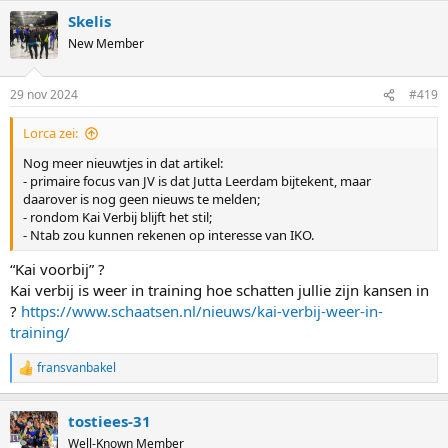
a
Skelis
c
t
New Member
i
o
n
29 nov 2024
#419
s
:
Lorca zei:
Nog meer nieuwtjes in dat artikel:
- primaire focus van JV is dat Jutta Leerdam bijtekent, maar
daarover is nog geen nieuws te melden;
- rondom Kai Verbij blijft het stil;
- Ntab zou kunnen rekenen op interesse van IKO.
“Kai voorbij” ?
Kai verbij is weer in training hoe schatten jullie zijn kansen in
?
https://www.schaatsen.nl/nieuws/kai-verbij-weer-in-
training/
fransvanbakel
R
e
a
tostiees-31
c
t
Well-Known Member