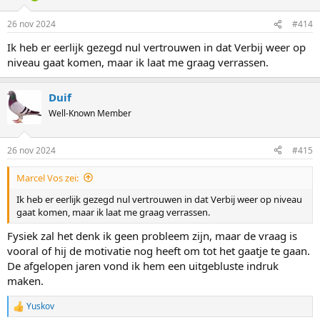
o
n
26 nov 2024
#414
s
:
Ik heb er eerlijk gezegd nul vertrouwen in dat Verbij weer op
niveau gaat komen, maar ik laat me graag verrassen.
Duif
Well-Known Member
26 nov 2024
#415
Marcel Vos zei:
Ik heb er eerlijk gezegd nul vertrouwen in dat Verbij weer op niveau
gaat komen, maar ik laat me graag verrassen.
Fysiek zal het denk ik geen probleem zijn, maar de vraag is
vooral of hij de motivatie nog heeft om tot het gaatje te gaan.
De afgelopen jaren vond ik hem een uitgebluste indruk
maken.
Yuskov
R