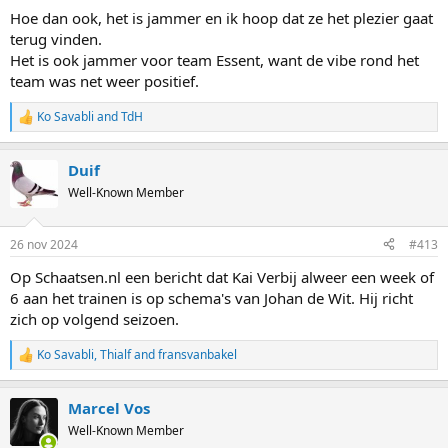
Hoe dan ook, het is jammer en ik hoop dat ze het plezier gaat
terug vinden.
Het is ook jammer voor team Essent, want de vibe rond het
team was net weer positief.
Ko Savabli
and
TdH
R
e
a
Duif
c
t
Well-Known Member
i
o
n
26 nov 2024
#413
s
:
Op Schaatsen.nl een bericht dat Kai Verbij alweer een week of
6 aan het trainen is op schema's van Johan de Wit. Hij richt
zich op volgend seizoen.
Ko Savabli
,
Thialf
and
fransvanbakel
R
e
a
Marcel Vos
c
t
Well-Known Member
i