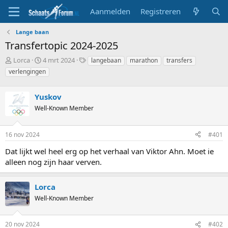
Aanmelden
Registreren
Lange baan
Transfertopic 2024-2025
T
S
T
Lorca
4 mrt 2024
langebaan
marathon
transfers
o
t
a
verlengingen
p
a
g
i
r
s
c
Yuskov
t
s
d
Well-Known Member
t
a
a
t
r
u
16 nov 2024
#401
t
m
Dat lijkt wel heel erg op het verhaal van Viktor Ahn. Moet ie
e
r
alleen nog zijn haar verven.
Lorca
Well-Known Member
20 nov 2024
#402