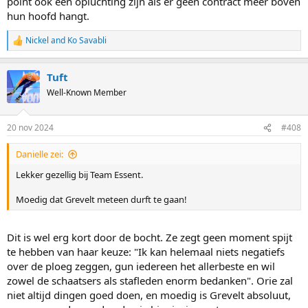
point ook een opluchting zijn als er geen contract meer boven
hun hoofd hangt.
Nickel
and
Ko Savabli
R
e
a
Tuft
c
t
Well-Known Member
i
o
n
20 nov 2024
#408
s
:
Danielle zei:
Lekker gezellig bij Team Essent.
Moedig dat Grevelt meteen durft te gaan!
Dit is wel erg kort door de bocht. Ze zegt geen moment spijt
te hebben van haar keuze: "Ik kan helemaal niets negatiefs
over de ploeg zeggen, gun iedereen het allerbeste en wil
zowel de schaatsers als stafleden enorm bedanken". Orie zal
niet altijd dingen goed doen, en moedig is Grevelt absoluut,