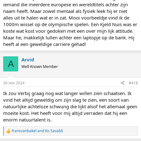
iemand die meerdere europese en wereldtitels achter zijn
naam heeft. Maar zowel mentaal als fysiek leek hij er niet
alles uit te halen wat er in zat. Mooi voorbeeldje vind ik de
1000m wissel op de olympische spelen. Een Kjeld Nuis was er
koste wat kost voor gedoken met een over mijn lijk attitude.
Maar he, makkelijk lullen achter een laptopje op de bank. Hij
heeft al een geweldige carriere gehad!
Arvid
A
Well-Known Member
26 nov 2024
#418
Ik zou Verbij graag nog wat langer willen zien schaatsen. Ik
vind het altijd geweldig om zijn slag te zien, een soort van
natuurlijke achteloze schwung die lijkt alsof het allemaal geen
moeite kost. Het heeft voor mij altijd verraden dat hij een
enorm natuurtalent is.
fransvanbakel
and
Ko Savabli
R
e