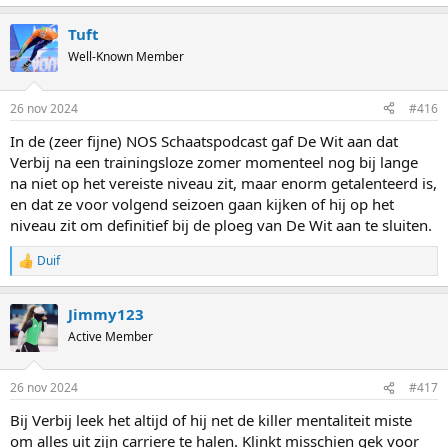
e
a
Tuft
c
t
Well-Known Member
i
o
n
26 nov 2024
#416
s
:
In de (zeer fijne) NOS Schaatspodcast gaf De Wit aan dat
Verbij na een trainingsloze zomer momenteel nog bij lange
na niet op het vereiste niveau zit, maar enorm getalenteerd is,
en dat ze voor volgend seizoen gaan kijken of hij op het
niveau zit om definitief bij de ploeg van De Wit aan te sluiten.
Duif
R
e
a
Jimmy123
c
t
Active Member
i
o
n
26 nov 2024
#417
s
:
Bij Verbij leek het altijd of hij net de killer mentaliteit miste
om alles uit zijn carriere te halen. Klinkt misschien gek voor