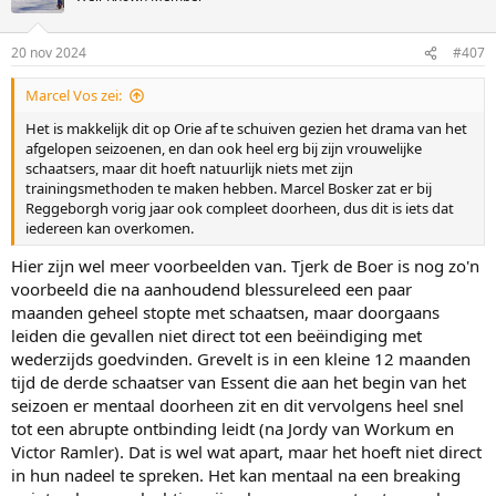
i
o
n
20 nov 2024
#407
s
:
Marcel Vos zei:
Het is makkelijk dit op Orie af te schuiven gezien het drama van het
afgelopen seizoenen, en dan ook heel erg bij zijn vrouwelijke
schaatsers, maar dit hoeft natuurlijk niets met zijn
trainingsmethoden te maken hebben. Marcel Bosker zat er bij
Reggeborgh vorig jaar ook compleet doorheen, dus dit is iets dat
iedereen kan overkomen.
Hier zijn wel meer voorbeelden van. Tjerk de Boer is nog zo'n
voorbeeld die na aanhoudend blessureleed een paar
maanden geheel stopte met schaatsen, maar doorgaans
leiden die gevallen niet direct tot een beëindiging met
wederzijds goedvinden. Grevelt is in een kleine 12 maanden
tijd de derde schaatser van Essent die aan het begin van het
seizoen er mentaal doorheen zit en dit vervolgens heel snel
tot een abrupte ontbinding leidt (na Jordy van Workum en
Victor Ramler). Dat is wel wat apart, maar het hoeft niet direct
in hun nadeel te spreken. Het kan mentaal na een breaking