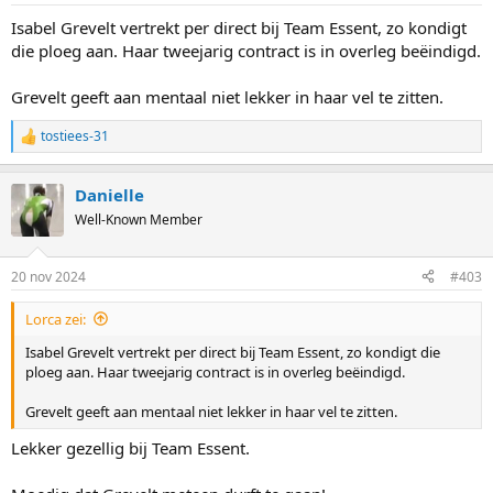
Isabel Grevelt vertrekt per direct bij Team Essent, zo kondigt
die ploeg aan. Haar tweejarig contract is in overleg beëindigd.
Grevelt geeft aan mentaal niet lekker in haar vel te zitten.
tostiees-31
R
e
a
Danielle
c
t
Well-Known Member
i
o
n
20 nov 2024
#403
s
:
Lorca zei:
Isabel Grevelt vertrekt per direct bij Team Essent, zo kondigt die
ploeg aan. Haar tweejarig contract is in overleg beëindigd.
Grevelt geeft aan mentaal niet lekker in haar vel te zitten.
Lekker gezellig bij Team Essent.