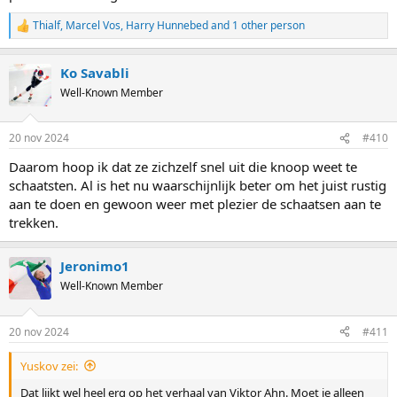
Thialf
,
Marcel Vos
,
Harry Hunnebed
and 1 other person
R
e
a
Ko Savabli
c
t
Well-Known Member
i
o
n
20 nov 2024
#410
s
:
Daarom hoop ik dat ze zichzelf snel uit die knoop weet te
schaatsten. Al is het nu waarschijnlijk beter om het juist rustig
aan te doen en gewoon weer met plezier de schaatsen aan te
trekken.
Jeronimo1
Well-Known Member
20 nov 2024
#411
Yuskov zei:
Dat lijkt wel heel erg op het verhaal van Viktor Ahn. Moet ie alleen