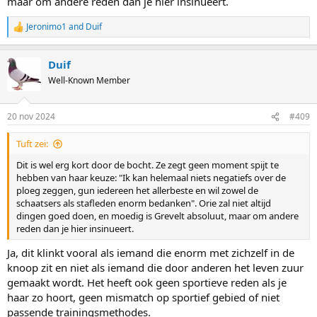
maar om andere reden dan je hier insinueert.
Jeronimo1
and
Duif
R
e
a
Duif
c
t
Well-Known Member
i
o
n
20 nov 2024
#409
s
:
Tuft zei:
Dit is wel erg kort door de bocht. Ze zegt geen moment spijt te
hebben van haar keuze: "Ik kan helemaal niets negatiefs over de
ploeg zeggen, gun iedereen het allerbeste en wil zowel de
schaatsers als stafleden enorm bedanken". Orie zal niet altijd
dingen goed doen, en moedig is Grevelt absoluut, maar om andere
reden dan je hier insinueert.
Ja, dit klinkt vooral als iemand die enorm met zichzelf in de
knoop zit en niet als iemand die door anderen het leven zuur
gemaakt wordt. Het heeft ook geen sportieve reden als je
haar zo hoort, geen mismatch op sportief gebied of niet
passende trainingsmethodes.