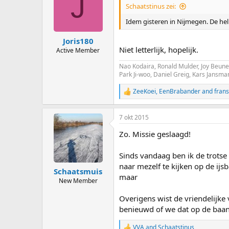
J
i
Schaatstinus zei:
o
n
Idem gisteren in Nijmegen. De he
s
:
Joris180
Niet letterlijk, hopelijk.
Active Member
Nao Kodaira, Ronald Mulder, Joy Beune 
Park Ji-woo, Daniel Greig, Kars Jansm
ZeeKoei
,
EenBrabander
and
fran
R
e
a
7 okt 2015
c
t
Zo. Missie geslaagd!
i
o
n
Sinds vandaag ben ik de trotse
s
naar mezelf te kijken op de ijs
:
Schaatsmuis
maar
New Member
Overigens wist de vriendelijke 
benieuwd of we dat op de baan
VVA
and
Schaatstinus