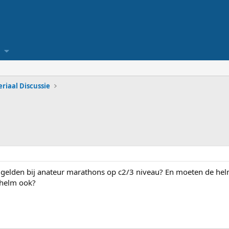
riaal Discussie
t gelden bij anateur marathons op c2/3 niveau? En moeten de h
nhelm ook?