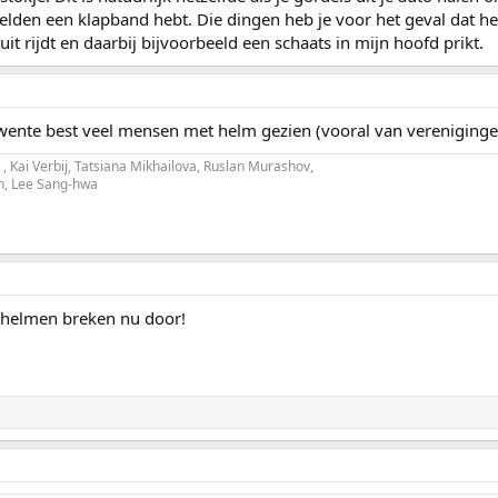
 zelden een klapband hebt. Die dingen heb je voor het geval dat h
it rijdt en daarbij bijvoorbeeld een schaats in mijn hoofd prikt.
wente best veel mensen met helm gezien (vooral van verenigingen
, Kai Verbij, Tatsiana Mikhailova, Ruslan Murashov,
an, Lee Sang-hwa
 helmen breken nu door!