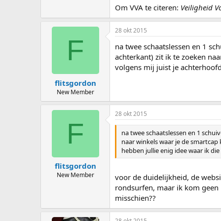
Om VVA te citeren:
Veiligheid V
28 okt 2015
F
na twee schaatslessen en 1 sch
achterkant) zit ik te zoeken na
volgens mij juist je achterhoof
flitsgordon
New Member
28 okt 2015
F
na twee schaatslessen en 1 schuiv
naar winkels waar je de smartcap k
hebben jullie enig idee waar ik d
flitsgordon
New Member
voor de duidelijkheid, de websi
rondsurfen, maar ik kom geen 
misschien??
28 okt 2015