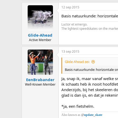
12 sep 2015
Basis natuurkunde: horizontale s
Luctor et emergo.
The lightest speedskates on the marke
Glide-Ahead
Active Member
13 sep 2015
Glide-Ahead zei:
Basis natuurkunde: horizontale snel
Ja, snap ik, maar vanaf welke 
EenBrabander
ik schaats heb ik nooit hoofdl
Well-Known Member
Anderzijds, bij het skeeleren d
glad is dan ijs, en dat je reke
*ja, een fietshelm.
Also known as
@
update_skate