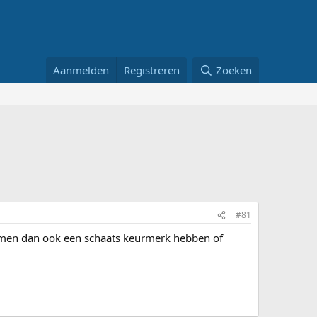
Aanmelden
Registreren
Zoeken
#81
elmen dan ook een schaats keurmerk hebben of