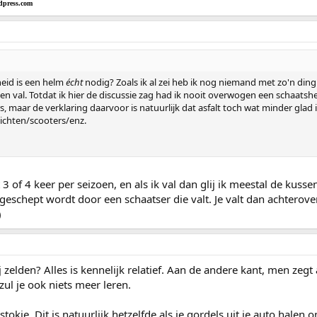
dpress.com
heid is een helm
écht
nodig? Zoals ik al zei heb ik nog niemand met zo'n ding op
 val. Totdat ik hier de discussie zag had ik nooit overwogen een schaatshelm
 maar de verklaring daarvoor is natuurlijk dat asfalt toch wat minder glad 
ichten/scooters/enz.
t 3 of 4 keer per seizoen, en als ik val dan glij ik meestal de kuss
 geschept wordt door een schaatser die valt. Je valt dan achterove
)
 zelden? Alles is kennelijk relatief. Aan de andere kant, men zegt 
zul je ook niets meer leren.
okje. Dit is natuurlijk hetzelfde als je gordels uit je auto halen o