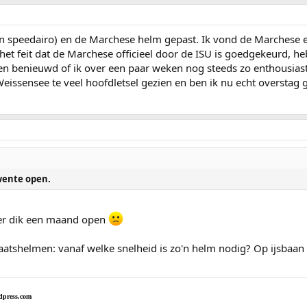
 speedairo) en de Marchese helm gepast. Ik vond de Marchese erg
 het feit dat de Marchese officieel door de ISU is goedgekeurd, h
en benieuwd of ik over een paar weken nog steeds zo enthousias
Weissensee te veel hoofdletsel gezien en ben ik nu echt overstag 
wente open.
ver dik een maand open
aatshelmen: vanaf welke snelheid is zo'n helm nodig? Op ijsba
dpress.com