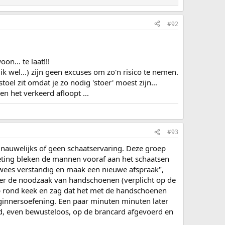
#92
n... te laat!!!
(ik wel...) zijn geen excuses om zo'n risico te nemen.
toel zit omdat je zo nodig 'stoer' moest zijn...
en het verkeerd afloopt ...
#93
 nauwelijks of geen schaatservaring. Deze groep
eting bleken de mannen vooraf aan het schaatsen
 wees verstandig en maak een nieuwe afspraak",
nder de noodzaak van handschoenen (verplicht op de
p rond keek en zag dat het met de handschoenen
ginnersoefening. Een paar minuten minuten later
d, even bewusteloos, op de brancard afgevoerd en