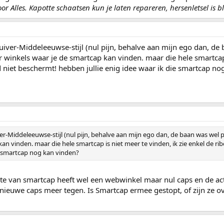
oor Alles. Kapotte schaatsen kun je laten repareren, hersenletsel is b
uiver-Middeleeuwse-stijl (nul pijn, behalve aan mijn ego dan, d
ar winkels waar je de smartcap kan vinden. maar die hele smartcap 
d niet beschermt! hebben jullie enig idee waar ik die smartcap n
er-Middeleeuwse-stijl (nul pijn, behalve aan mijn ego dan, de baan was wel 
an vinden. maar die hele smartcap is niet meer te vinden, ik zie enkel de rib
ie smartcap nog kan vinden?
te van smartcap heeft wel een webwinkel maar nul caps en de activ
nieuwe caps meer tegen. Is Smartcap ermee gestopt, of zijn ze 