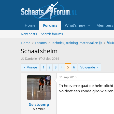
Home
Forums
What's new
Members
New posts
Search forums
Home
Forums
Techniek, training, materiaal en ijs
Mate
Schaatshelm
T
S
Danielle
2 dec 2014
o
t
Vorige
1
2
3
4
5
6
Volgende
p
a
i
r
c
t
11 sep 2015
s
d
In hoeverre gaat de helmplich
t
a
a
t
voldoet een ronde giro wielre
r
u
t
m
De stoemp
e
r
Member