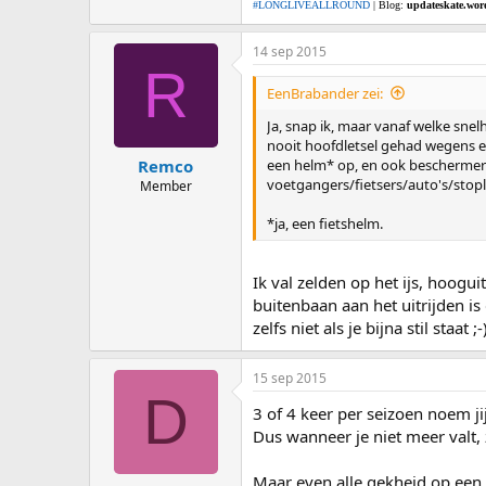
#LONGLIVEALLROUND
| Blog:
updateskate.wor
14 sep 2015
R
EenBrabander zei:
Ja, snap ik, maar vanaf welke snel
nooit hoofdletsel gehad wegens een
een helm* op, en ook beschermers,
Remco
voetgangers/fietsers/auto's/stopl
Member
*ja, een fietshelm.
Ik val zelden op het ijs, hoogui
buitenbaan aan het uitrijden is
zelfs niet als je bijna stil staat ;-
15 sep 2015
D
3 of 4 keer per seizoen noem jij
Dus wanneer je niet meer valt, 
Maar even alle gekheid op een st