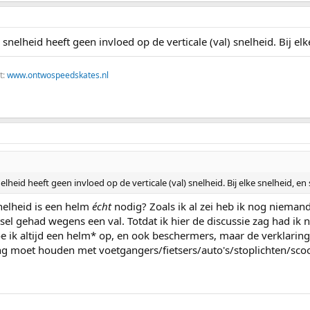
nelheid heeft geen invloed op de verticale (val) snelheid. Bij elke 
t:
www.ontwospeedskates.nl
heid heeft geen invloed op de verticale (val) snelheid. Bij elke snelheid, en st
snelheid is een helm
écht
nodig? Zoals ik al zei heb ik nog niemand 
etsel gehad wegens een val. Totdat ik hier de discussie zag had i
oe ik altijd een helm* op, en ook beschermers, maar de verklaring
ning moet houden met voetgangers/fietsers/auto's/stoplichten/sco