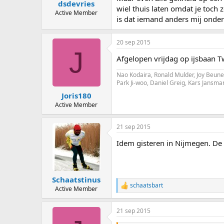
dsdevries
wiel thuis laten omdat je toch
Active Member
is dat iemand anders mij onderu
20 sep 2015
J
Afgelopen vrijdag op ijsbaan T
Nao Kodaira, Ronald Mulder, Joy Beune 
Park Ji-woo, Daniel Greig, Kars Jansm
Joris180
Active Member
21 sep 2015
Idem gisteren in Nijmegen. De
Schaatstinus
schaatsbart
R
Active Member
e
a
21 sep 2015
c
t