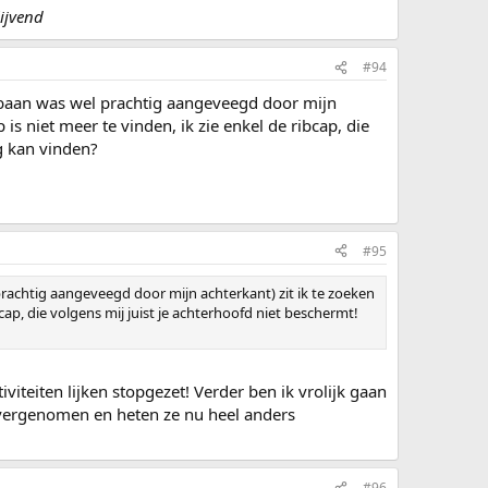
lijvend
#94
e baan was wel prachtig aangeveegd door mijn
is niet meer te vinden, ik zie enkel de ribcap, die
og kan vinden?
#95
prachtig aangeveegd door mijn achterkant) zit ik te zoeken
cap, die volgens mij juist je achterhoofd niet beschermt!
iteiten lijken stopgezet! Verder ben ik vrolijk gaan
overgenomen en heten ze nu heel anders
#96