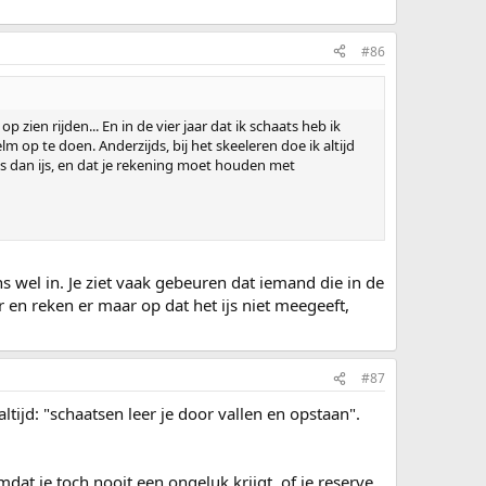
#86
 zien rijden... En in de vier jaar dat ik schaats heb ik
 op te doen. Anderzijds, bij het skeeleren doe ik altijd
is dan ijs, en dat je rekening moet houden met
ens wel in. Je ziet vaak gebeuren dat iemand die in de
r en reken er maar op dat het ijs niet meegeeft,
#87
altijd: "schaatsen leer je door vallen en opstaan".
mdat je toch nooit een ongeluk krijgt, of je reserve