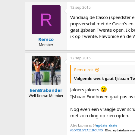
12 sep 2015
R
Vandaag de Casco (speedster en
prijsverschil met de Casco's en
gaat IJsbaan Twente open. Ik b
ik op Twente, Flevonice en de 
Remco
Member
12 sep 2015
Remco zei:
Volgende week gaat IJsbaan T
Jaloers jaloers
EenBrabander
Well-Known Member
IJsbaan Eindhoven gaat pas o
Nog even een vraagje over sch
met zo'n ding op zien rijden.
Also known as
@
update_skate
#LONGLIVEALLROUND
| Blog:
updateskate.wor