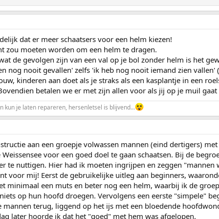
delijk dat er meer schaatsers voor een helm kiezen!
licht zou moeten worden om een helm te dragen.
wat de gevolgen zijn van een val op je bol zonder helm is het gewoo
en nog nooit gevallen' zelfs 'ik heb nog nooit iemand zien vallen' 
rouw, kinderen aan doet als je straks als een kasplantje in een roels
vendien betalen we er met zijn allen voor als jij op je muil gaat 
 kun je laten repareren, hersenletsel is blijvend...
nstructie aan een groepje volwassen mannen (eind dertigers) met
 Weissensee voor een goed doel te gaan schaatsen. Bij de begro
ier te nuttigen. Hier had ik moeten ingrijpen en zeggen "mannen
ent voor mij! Eerst de gebruikelijke uitleg aan beginners, waaro
 minimaal een muts en beter nog een helm, waarbij ik de groe
 niets op hun hoofd droegen. Vervolgens een eerste "simpele" be
te mannen terug, liggend op het ijs met een bloedende hoofdwon
dag later hoorde ik dat het "goed" met hem was afgelopen.