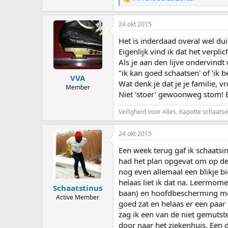
R
e
a
24 okt 2015
c
t
Het is inderdaad overal wel dui
i
o
Eigenlijk vind ik dat het verp
n
Als je aan den lijve ondervindt 
s
"ik kan goed schaatsen' of 'ik b
:
VVA
Wat denk je dat je je familie, v
Member
Niet 'stoer' gewoonweg stom! Bo
Veiligheid Voor Alles. Kapotte schaatsen
24 okt 2015
Een week terug gaf ik schaatsi
had het plan opgevat om op de
nog even allemaal een blikje b
helaas liet ik dat na. Leermom
Schaatstinus
baan) en hoofdbescherming met
Active Member
goed zat en helaas er een paar
zag ik een van de niet gemuts
door naar het ziekenhuis. Een 