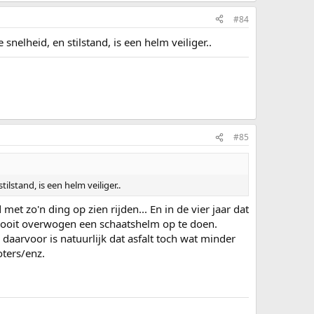
#84
snelheid, en stilstand, is een helm veiliger..
#85
ilstand, is een helm veiliger..
met zo'n ding op zien rijden... En in de vier jaar dat
k nooit overwogen een schaatshelm op te doen.
 daarvoor is natuurlijk dat asfalt toch wat minder
oters/enz.