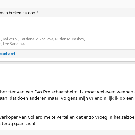
lmen breken nu door!
, Kai Verbij, Tatsiana Mikhailova, Ruslan Murashov,
an, Lee Sang-hwa
svanbakel
 bezitter van een Evo Pro schaatshelm. Ik moet wel even wennen 
baan, dat doen anderen maar! Volgens mijn vriendin lijk ik op ee
verkoper van Collard me te vertellen dat er zo vroeg in het seizo
 terug gaan zien!