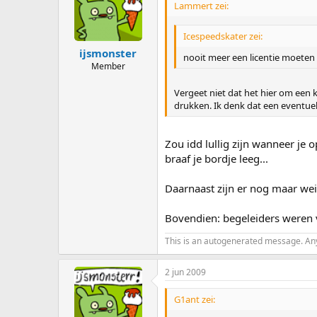
Lammert zei:
Icespeedskater zei:
ijsmonster
nooit meer een licentie moeten 
Member
Vergeet niet dat het hier om een k
drukken. Ik denk dat een eventuele
Zou idd lullig zijn wanneer je o
braaf je bordje leeg...
Daarnaast zijn er nog maar wei
Bovendien: begeleiders weren 
This is an autogenerated message. Any a
2 jun 2009
G1ant zei: