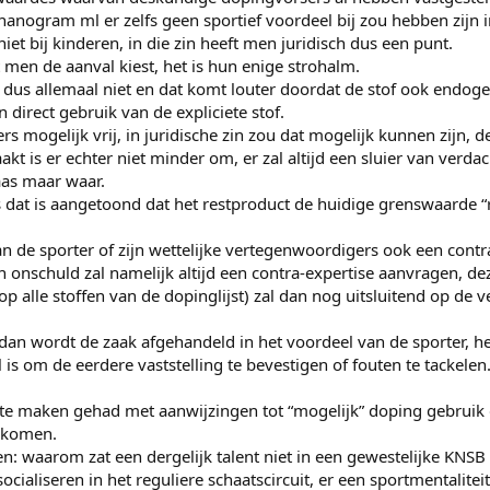
nanogram ml er zelfs geen sportief voordeel bij zou hebben zijn 
et bij kinderen, in die zin heeft men juridisch dus een punt.
t men de aanval kiest, het is hun enige strohalm.
et dus allemaal niet en dat komt louter doordat de stof ook endogee
n direct gebruik van de expliciete stof.
ders mogelijk vrij, in juridische zin zou dat mogelijk kunnen zijn,
kt is er echter niet minder om, er zal altijd een sluier van ve
laas maar waar.
s dat is aangetoond dat het restproduct de huidige grenswaarde 
an de sporter of zijn wettelijke vertegenwoordigers ook een cont
n onschuld zal namelijk altijd een contra-expertise aanvragen, dez
 op alle stoffen van de dopinglijst) zal dan nog uitsluitend op de 
 dan wordt de zaak afgehandeld in het voordeel van de sporter, h
is om de eerdere vaststelling te bevestigen of fouten te tackelen
te maken gehad met aanwijzingen tot “mogelijk” doping gebruik 
gekomen.
gen: waarom zat een dergelijk talent niet in een gewestelijke KNSB
n socialiseren in het reguliere schaatscircuit, er een sportmentali