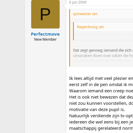
6 jun 2009
P
ijsmeester zei:
Regenboog zei:
Perfectmove
Deze Robert Welle stond i.i.g. 
New Member
Dat zegt genoeg; iemand die zich g
uitspraken doen over zaken die hij 
naam heeft vertroebeld. Was bete
creep wilde te graag met z'n kop 
Ik lees altijd met veel plezier
eerst zelf in de pen omdat ik 
Waarom iemand een creep noem
Het is ook niet bewezen dat deze
niet zou kunnen voorstellen, d
motivatie van deze pupil is.
Natuurlijk verdiende zijn tv-o
iedereen die wel eens bij een 
maatschappij gerelateerd norma