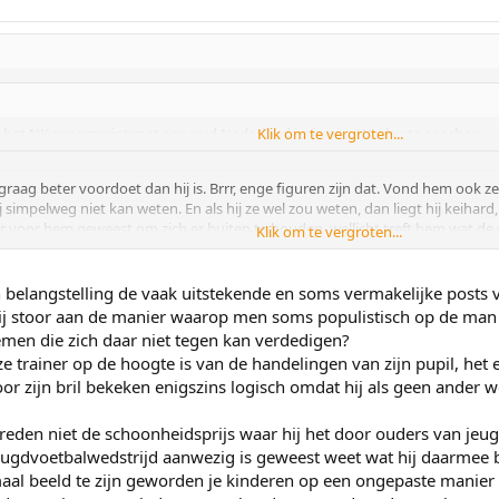
bij het NK supersprint met een oud Nederland jasje aan, Wesley te coachen.
Klik om te vergroten...
raag beter voordoet dan hij is. Brrr, enge figuren zijn dat. Vond hem ook z
simpelweg niet kan weten. En als hij ze wel zou weten, dan liegt hij keihard, 
r voor hem geweest om zich er buiten te houden, wellicht treft hem wat de 
Klik om te vergroten...
op TV.
 en belangstelling de vaak uitstekende en soms vermakelijke post
mij stoor aan de manier waarop men soms populistisch op de man 
en die zich daar niet tegen kan verdedigen?
 trainer op de hoogte is van de handelingen van zijn pupil, het eni
oor zijn bril bekeken enigszins logisch omdat hij als geen ander
ptreden niet de schoonheidsprijs waar hij het door ouders van jeu
jeugdvoetbalwedstrijd aanwezig is geweest weet wat hij daarmee 
al beeld te zijn geworden je kinderen op een ongepaste manier ve