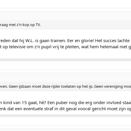
graag met z'n kop op TV.
 reden dat hij W.L. is gaan trainen. Eer en glorie! Het succes lach
 op televisie om z'n pupil vrij te pleiten, wat hem helemaal niet g
ven. Geen ijsbaan moet deze rijder toelaten op het ijs. Geen vereniging mo
en kind van 15 gaat, hè? Een puber nog die erg onder invloed staa
denk dat een eventuele straf in dit geval vooral gericht moet zijn 