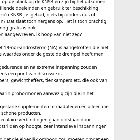
op de plank bij de KNSB en zijn bij het uitkomen
illende doeleinden en gebruik ter beschikking
zo’n KNSB jas gehad, niets bijzonders dus of
 Dat slaat toch nergens op. Het is toch prachtig
nog gratis is ook.
den aangewreven, ik hoop van niet zeg?
iet 19-nor-androsteron (NA) is aangetroffen die niet
re waardes onder de gestelde drempel heeft men
 gedurende en na extreme inspanning zouden
ds een punt van discussie is.
ers, gewichtheffers, tienkampers etc. die ook van
waarin prohormonen aanwezig zijn die in het
egestane supplementen te raadplegen en alleen die
 schone producten.
leculaire verbindingen gaan ontstaan door
dstrijden op hoogte, zeer intensieve inspanningen
ld dat die eigenlijk omhoog zou moeten omdat een