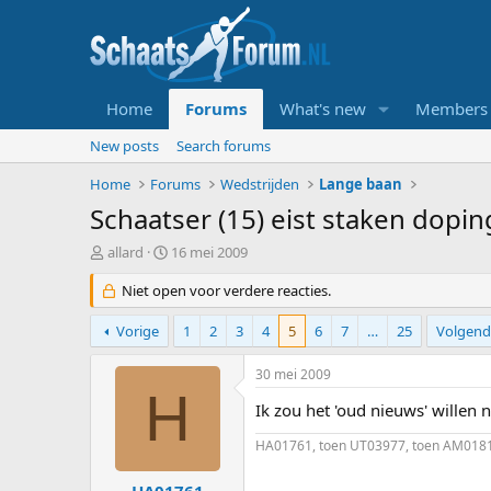
Home
Forums
What's new
Members
New posts
Search forums
Home
Forums
Wedstrijden
Lange baan
Schaatser (15) eist staken dopi
T
S
allard
16 mei 2009
o
t
p
Niet open voor verdere reacties.
a
i
r
c
t
Vorige
1
2
3
4
5
6
7
…
25
Volgend
s
d
t
a
30 mei 2009
a
t
H
r
u
Ik zou het 'oud nieuws' willen
t
m
HA01761, toen UT03977, toen AM018
e
r
HA01761