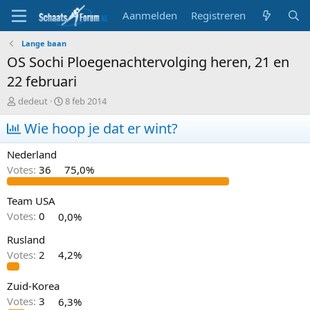
Aanmelden
Registreren
Lange baan
OS Sochi Ploegenachtervolging heren, 21 en
22 februari
T
S
dedeut
8 feb 2014
o
t
p
Wie hoop je dat er wint?
a
i
r
c
t
Nederland
s
d
Votes:
36
75,0%
t
a
a
t
r
u
Team USA
t
m
Votes:
0
0,0%
e
r
Rusland
Votes:
2
4,2%
Zuid-Korea
Votes:
3
6,3%