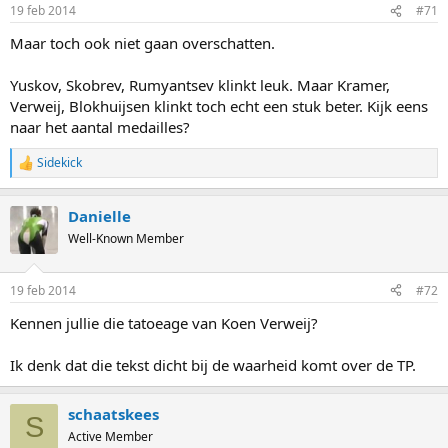
19 feb 2014
#71
Maar toch ook niet gaan overschatten.
Yuskov, Skobrev, Rumyantsev klinkt leuk. Maar Kramer,
Verweij, Blokhuijsen klinkt toch echt een stuk beter. Kijk eens
naar het aantal medailles?
Sidekick
R
e
a
Danielle
c
t
Well-Known Member
i
o
n
19 feb 2014
#72
s
:
Kennen jullie die tatoeage van Koen Verweij?
Ik denk dat die tekst dicht bij de waarheid komt over de TP.
schaatskees
S
Active Member