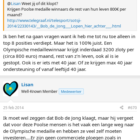
@
Lisan
Weet jij of dit klopt?
Krijgen Poolse medaille winnaars de rest van hun leven 800€ per
maand?
http://www.telegraaf.nl/telesport/sotsji-
2014/22330143/__Bob_de_Jong___Lopen_hier_achter___.html
Ik ben het na gaan vragen want ik heb me tot nu toe alleen in
top 8 posities verdiept. Maar het is 100% juist. Een
Olympische medaillewinnaar krijgt inderdaad 3200 zloty per
(circa 800 euro) maand, rest van z'n leven, ook al is ie
gestopt. Ook is er iets met 40 jaar. Of ze krijgen max 40 jaar
ondersteuning of vanaf leeftijd 40 jaar.
Lisan
Well-Known Member
Medewerker
25 feb 2014
#670
Ik moet wel zeggen dat Bob de Jong klaagt, maar hij vergeet
dat voor deze Poolse mensen is het vaak een lange weg naar
de Olympische medaille en hebben ze veel zelf moeten
investeren....Er zijn geen commerciele ploegen zoals in