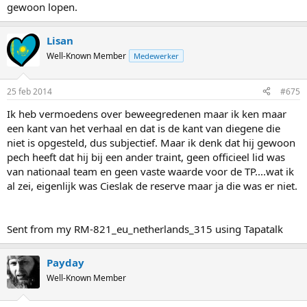
Wozniak. 25 maart worden de beurzen verdeeld. Maar Druszkiewicz
gewoon lopen.
zal wrs stoppen omdat er geen geld meer is.
Lisan
Well-Known Member
Medewerker
25 feb 2014
#675
Ik heb vermoedens over beweegredenen maar ik ken maar
een kant van het verhaal en dat is de kant van diegene die
niet is opgesteld, dus subjectief. Maar ik denk dat hij gewoon
pech heeft dat hij bij een ander traint, geen officieel lid was
van nationaal team en geen vaste waarde voor de TP....wat ik
al zei, eigenlijk was Cieslak de reserve maar ja die was er niet.
Sent from my RM-821_eu_netherlands_315 using Tapatalk
Payday
Well-Known Member