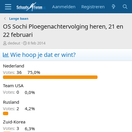
Aanmelden
Registreren
Lange baan
OS Sochi Ploegenachtervolging heren, 21 en
22 februari
T
S
dedeut
8 feb 2014
o
t
p
Wie hoop je dat er wint?
a
i
r
c
t
Nederland
s
d
Votes:
36
75,0%
t
a
a
t
r
u
Team USA
t
m
Votes:
0
0,0%
e
r
Rusland
Votes:
2
4,2%
Zuid-Korea
Votes:
3
6,3%