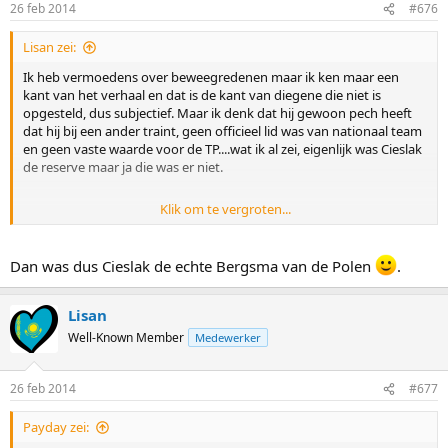
26 feb 2014
#676
Lisan zei:
Ik heb vermoedens over beweegredenen maar ik ken maar een
kant van het verhaal en dat is de kant van diegene die niet is
opgesteld, dus subjectief. Maar ik denk dat hij gewoon pech heeft
dat hij bij een ander traint, geen officieel lid was van nationaal team
en geen vaste waarde voor de TP....wat ik al zei, eigenlijk was Cieslak
de reserve maar ja die was er niet.
Klik om te vergroten...
Sent from my RM-821_eu_netherlands_315 using Tapatalk
Dan was dus Cieslak de echte Bergsma van de Polen
.
Lisan
Well-Known Member
Medewerker
26 feb 2014
#677
Payday zei: