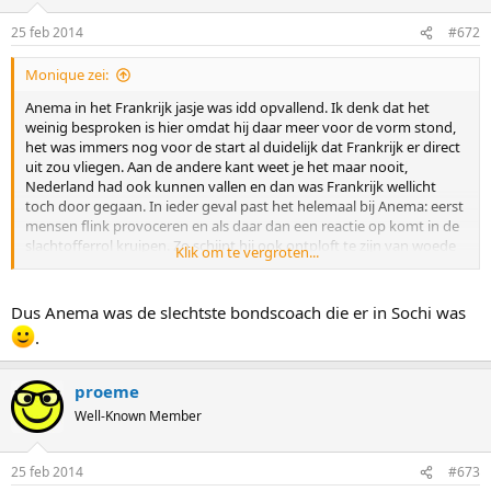
25 feb 2014
#672
Monique zei:
Anema in het Frankrijk jasje was idd opvallend. Ik denk dat het
weinig besproken is hier omdat hij daar meer voor de vorm stond,
het was immers nog voor de start al duidelijk dat Frankrijk er direct
uit zou vliegen. Aan de andere kant weet je het maar nooit,
Nederland had ook kunnen vallen en dan was Frankrijk wellicht
toch door gegaan. In ieder geval past het helemaal bij Anema: eerst
mensen flink provoceren en als daar dan een reactie op komt in de
slachtofferrol kruipen. Zo schijnt hij ook ontploft te zijn van woede
Klik om te vergroten...
toen Erben vertelde dat hij het op z'n zachtst gezegd oneens was
met de beslissing van Jorrit. Dus hij mag zelf alles roepen dat maar
in hem opkomt en mag iedereen tegen de schenen schoppen, maar
Dus Anema was de slechtste bondscoach die er in Sochi was
waag het niet om iets tegen hem of zijn mannen in te brengen want
.
dan zijn de rapen gaar.
proeme
Well-Known Member
25 feb 2014
#673