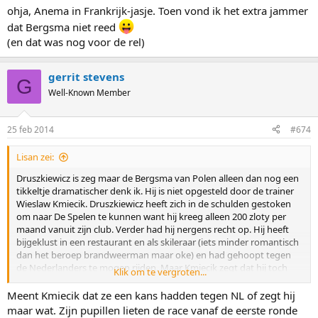
ohja, Anema in Frankrijk-jasje. Toen vond ik het extra jammer
dat Bergsma niet reed
(en dat was nog voor de rel)
gerrit stevens
G
Well-Known Member
25 feb 2014
#674
Lisan zei:
Druszkiewicz is zeg maar de Bergsma van Polen alleen dan nog een
tikkeltje dramatischer denk ik. Hij is niet opgesteld door de trainer
Wieslaw Kmiecik. Druszkiewicz heeft zich in de schulden gestoken
om naar De Spelen te kunnen want hij kreeg alleen 200 zloty per
maand vanuit zijn club. Verder had hij nergens recht op. Hij heeft
bijgeklust in een restaurant en als skileraar (iets minder romantisch
dan het beroep brandweerman maar oke) en had gehoopt tegen
de Nederlanders te mogen rijden. Maar Kmiecik zegt dat hij toch
Klik om te vergroten...
geloofde dat er misschien iets kon gebeuren tegen de Nederlanders
en daarom Druszkiewicz niet heeft opgesteld. Druszkiewicz baalt
Meent Kmiecik dat ze een kans hadden tegen NL of zegt hij
dat ze niet dezelfde keuze hebben gemaakt als bij de dames met
maar wat. Zijn pupillen lieten de race vanaf de eerste ronde