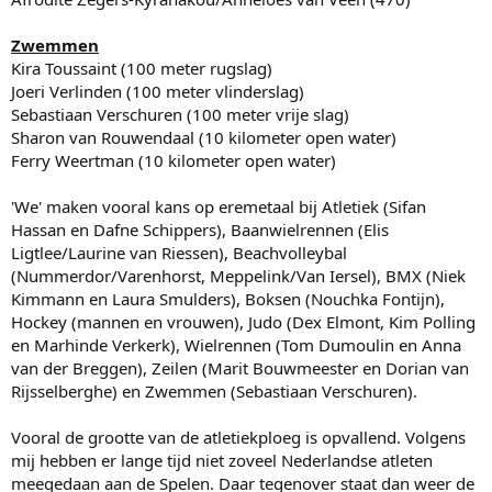
Zwemmen
Kira Toussaint (100 meter rugslag)
Joeri Verlinden (100 meter vlinderslag)
Sebastiaan Verschuren (100 meter vrije slag)
Sharon van Rouwendaal (10 kilometer open water)
Ferry Weertman (10 kilometer open water)
'We' maken vooral kans op eremetaal bij Atletiek (Sifan
Hassan en Dafne Schippers), Baanwielrennen (Elis
Ligtlee/Laurine van Riessen), Beachvolleybal
(Nummerdor/Varenhorst, Meppelink/Van Iersel), BMX (Niek
Kimmann en Laura Smulders), Boksen (Nouchka Fontijn),
Hockey (mannen en vrouwen), Judo (Dex Elmont, Kim Polling
en Marhinde Verkerk), Wielrennen (Tom Dumoulin en Anna
van der Breggen), Zeilen (Marit Bouwmeester en Dorian van
Rijsselberghe) en Zwemmen (Sebastiaan Verschuren).
Vooral de grootte van de atletiekploeg is opvallend. Volgens
mij hebben er lange tijd niet zoveel Nederlandse atleten
meegedaan aan de Spelen. Daar tegenover staat dan weer de