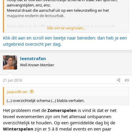
aanvangstijden, enz, enz.
Meestal draait die aanschaf uit op een teleurstelling en het
magazine onderin de lectuurbak.
Natuurlijk is er de officiële website maar daarop is (tot nu toe)
Klik om te vergroten...
slechts een globaal overzicht te vinden.
(
https://www.rio2016.com/en/schedule-and-results
)
Klik dit aan en scroll een beetje naar beneden: dan heb je een
Als je meer wilt weten over een sport of dagprogramma dan moet
uitgebreid overzicht per dag.
je weer een andere menuoptie kiezen of tig keer doorklikken.
Terwijl ik liever een stuk papier naast me heb liggen met een
compact en helder overzicht.
leenstrafan
Well-Known Member
Kortom: als iemand een tip kan geven welke krant of welk magazine
ik kan kopen (of desnoods: welke website handiger is), dan hoor ik
dat graag.
21 jun 2016
#9
Misschien ben ik iets te vroeg met deze vraag want dat spul ligt nu
nog niet in de winkel maar ik stel hem alvast.
JaapvdB zei:
Voordat ik per ongeluk weer 9,95 heb uitgegeven aan een
waardeloos prul met blabla verhalen.
(...) overzichtelijk schema (...) blabla verhalen.
Het probleem met de
Zomerspelen
is vind ik dat er net
teveel evenementen zijn om het allemaal ontspannen
overzichtelijk te houden. Op een gemiddelde dag bij de
Winterspelen
zijn er 5 à 8 medal events en een paar