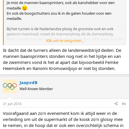
Je mist de mannen baansprinters, ook als kanshebber voor een
medaille
En ook de boogschutters zou ik in de gaten houden voor een
medaille.
Bij het turnen is de Nederlandse ploeg de grootste ooit en ook
gewoon maximaal: zowel de mannenploeg als de damesploeg.
Meer turners kan niet eens. De turners doen dan gelijk mee voor de
Klik om te vergroten...
landenwedstrijd, maar ook mee voor individuele onderdelen.
Ik dacht dat de turners alleen de landenwedstrijd deden. De
Ook bij zwemmen hebben we veel meer plekken waar nog geen
mannen baansprinters stonden nog niet in het lijstje en van
namen aan zijn geplakt.
de zwemmers vond ik het al apart dat bijvoorbeeld Femke
Heemskerk en Ranomi Kromowidjojo er niet bij stonden.
JaapvdB
Well-Known Member
21 jun 2016
#6
Voorafgaand aan zo'n evenement kom ik altijd weer in de
verleiding om uit de supermarkt of de kiosk zo'n glossy mee
te nemen, in de hoop dat er ook een overzichtelijk schema in