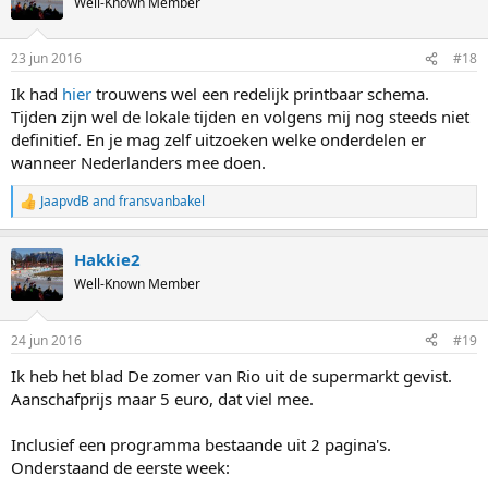
Well-Known Member
23 jun 2016
#18
Ik had
hier
trouwens wel een redelijk printbaar schema.
Tijden zijn wel de lokale tijden en volgens mij nog steeds niet
definitief. En je mag zelf uitzoeken welke onderdelen er
wanneer Nederlanders mee doen.
JaapvdB
and
fransvanbakel
R
e
a
Hakkie2
c
t
Well-Known Member
i
o
n
24 jun 2016
#19
s
:
Ik heb het blad De zomer van Rio uit de supermarkt gevist.
Aanschafprijs maar 5 euro, dat viel mee.
Inclusief een programma bestaande uit 2 pagina's.
Onderstaand de eerste week: