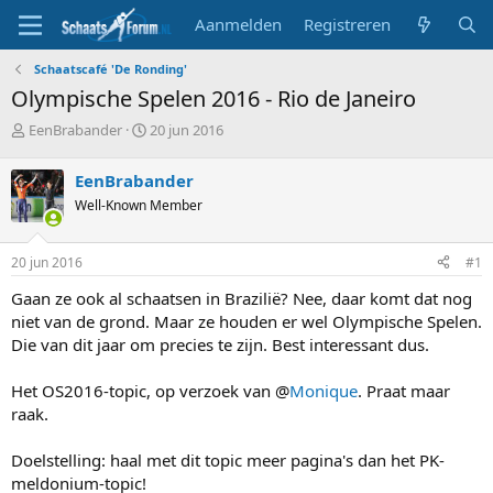
Aanmelden
Registreren
Schaatscafé 'De Ronding'
Olympische Spelen 2016 - Rio de Janeiro
T
S
EenBrabander
20 jun 2016
o
t
p
a
EenBrabander
i
r
Well-Known Member
c
t
s
d
t
a
20 jun 2016
#1
a
t
r
u
Gaan ze ook al schaatsen in Brazilië? Nee, daar komt dat nog
t
m
niet van de grond. Maar ze houden er wel Olympische Spelen.
e
Die van dit jaar om precies te zijn. Best interessant dus.
r
Het OS2016-topic, op verzoek van @
Monique
. Praat maar
raak.
Doelstelling: haal met dit topic meer pagina's dan het PK-
meldonium-topic!