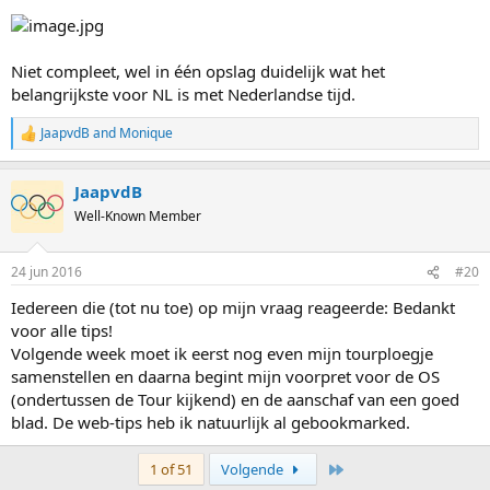
Niet compleet, wel in één opslag duidelijk wat het
belangrijkste voor NL is met Nederlandse tijd.
JaapvdB
and
Monique
R
e
a
JaapvdB
c
t
Well-Known Member
i
o
n
24 jun 2016
#20
s
:
Iedereen die (tot nu toe) op mijn vraag reageerde: Bedankt
voor alle tips!
Volgende week moet ik eerst nog even mijn tourploegje
samenstellen en daarna begint mijn voorpret voor de OS
(ondertussen de Tour kijkend) en de aanschaf van een goed
blad. De web-tips heb ik natuurlijk al gebookmarked.
Last
1 of 51
Volgende