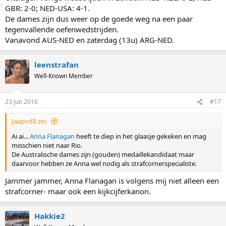
GBR: 2-0; NED-USA: 4-1.
De dames zijn dus weer op de goede weg na een paar
tegenvallende oefenwedstrijden.
Vanavond AUS-NED en zaterdag (13u) ARG-NED.
leenstrafan
Well-Known Member
23 jun 2016
#17
JaapvdB zei:
Ai ai...
Anna Flanagan
heeft te diep in het glaasje gekeken en mag
misschien niet naar Rio.
De Australische dames zijn (gouden) medaillekandidaat maar
daarvoor hebben ze Anna wel nodig als strafcornerspecialiste.
Jammer jammer, Anna Flanagan is volgens mij niet alleen een
strafcorner- maar ook een kijkcijferkanon.
Hakkie2