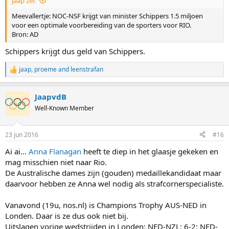
jaap zei:
Meevallertje: NOC-NSF krijgt van minister Schippers 1.5 miljoen
voor een optimale voorbereiding van de sporters voor RIO.
Bron: AD
Schippers krijgt dus geld van Schippers.
jaap
,
proeme
and
leenstrafan
R
e
a
JaapvdB
c
t
Well-Known Member
i
o
n
23 jun 2016
#16
s
:
Ai ai...
Anna Flanagan
heeft te diep in het glaasje gekeken en
mag misschien niet naar Rio.
De Australische dames zijn (gouden) medaillekandidaat maar
daarvoor hebben ze Anna wel nodig als strafcornerspecialiste.
Vanavond (19u, nos.nl) is Champions Trophy AUS-NED in
Londen. Daar is ze dus ook niet bij.
Uitslagen vorige wedstrijden in Londen: NED-NZL: 6-2; NED-