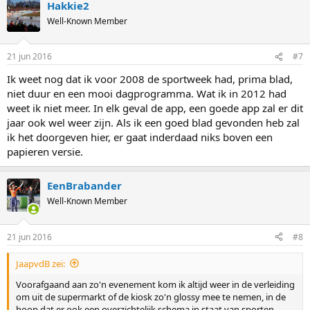
Hakkie2
Well-Known Member
21 jun 2016
#7
Ik weet nog dat ik voor 2008 de sportweek had, prima blad,
niet duur en een mooi dagprogramma. Wat ik in 2012 had
weet ik niet meer. In elk geval de app, een goede app zal er dit
jaar ook wel weer zijn. Als ik een goed blad gevonden heb zal
ik het doorgeven hier, er gaat inderdaad niks boven een
papieren versie.
EenBrabander
Well-Known Member
21 jun 2016
#8
JaapvdB zei:
Voorafgaand aan zo'n evenement kom ik altijd weer in de verleiding
om uit de supermarkt of de kiosk zo'n glossy mee te nemen, in de
hoop dat er ook een overzichtelijk schema in staat van sporten,