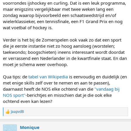
voorrondes ijshockey en curling. Dat is een leuk programma,
maar enigszins vergelijkbaar met twee weken lang een
zondag waarop bijvoorbeeld een schaatswedstrijd en/of
wielerklassieker, een tennisfinale, een F1 Grand Prix en nog
wat voetbal of hockey is.
Verder is het bij de Zomerspelen ook vaak zo dat een sport
die je eerste instantie niet zo hoog aansloeg (worstelen;
taekwondo; boogschieten) ineens interessant wordt doordat
er verrassend een Nederlander in de kwartfinale staat. En dan
moet je schema weer overhoop.
Qua tips: de
tabel van Wikipedia
is eenvoudig en duidelijk (en
met enige skills zelf over te nemen en aan te passen),
daarnaast heeft de NOS elke ochtend van die
"vandaag bij
NOS sport"
-berichtjes en misschien dat je die ook elke
ochtend even kan lezen?
JaapvdB
R
e
a
Monique
c