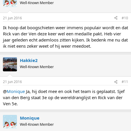
t
Well-Known Member
i
o
n
21 jun 2016
#10
s
:
Ik hoop dat boogschieten weer immens populair wordt en dat
Rick van der Ven deze keer wel een medaille pakt. Heb vier
jaar geleden echt ademloos zitten kijken. Ik bedenk me nu dat
ik niet eens zeker weet of hij weer meedoet.
Hakkie2
Well-Known Member
21 jun 2016
#11
@
Monique
Ja, hij doet mee en ook het team is geplaatst. Sjef
van den Berg staat 3e op de wereldranglijst en Rick van der
Ven 5e.
Monique
Well-Known Member