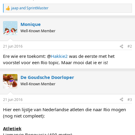
jaap
and
SprintMaster
R
e
a
Monique
c
t
Well-Known Member
i
o
n
21 jun 2016
#2
s
:
Ere wie ere toekomt: @
Hakkie2
was de eerste met het
voorstel voor een Rio topic. Maar mooi dat ie er is!
De Goudsche Doorloper
Well-Known Member
21 jun 2016
#3
Hier een lijstje van Nederlandse atleten die naar Rio mogen
(nog niet compleet):
Atletiek
Liemarvin Bonevacia (400 meter)