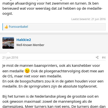
matige afvaardiging voor het zwemmen en turnen. Ik ben
benieuwd wat voor weerslag dat zal hebben op de medaille-
oogst.
Laatst bewerkt:
21 jun 2016
fransvanbakel
R
e
a
Hakkie2
c
t
Well-Known Member
i
o
n
21 jun 2016
#4
s
:
Je mist de mannen baansprinters, ook als kanshebber voor
een medaille
Ook de ploegenachtervolging doet mee aan
de OS, maar niet voor een medaille.
En ook de boogschutters zou ik in de gaten houden voor een
medaille. En de springruiters zijn de absolute topfavoriet.
Bij het turnen is de Nederlandse ploeg de grootste ooit en
ook gewoon maximaal: zowel de mannenploeg als de
damesploeg. Meer turners kan niet eens. De turners doen dan