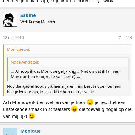
een beetje leuk te zijn, krijg ik dit te horen. :cry: :wink:
Sabine
Well-Known Member
12 mei 2010
#13
Monique zei:
Nogevendit zei:
.... Al hoop ik dat Monique gelijk krijgt. (Niet omdat ik fan van
Monique ben hoor, maar van Lance) ....
Nou dankjewel hoor, zit ik hier al jaren mijn best te doen om een
beetje leuk te zijn, krijg ik dit te horen. :cry: :wink:
Ach Monique ik ben wel fan van je hoor
je hebt het een
uitstekende smaak in schaatsers
die toevallig nogal op die
van mij lijkt
Monique