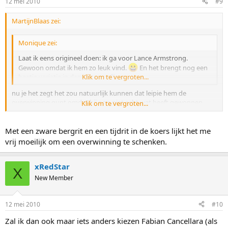
12 mei 2010
#9
MartijnBlaas zei:
Monique zei:
Laat ik eens origineel doen: ik ga voor Lance Armstrong.
Gewoon omdat ik hem zo leuk vind.
En het brengt nog een
beetje variatie in deze voorspelling.
Klik om te vergroten...
nu je het zegt het zou natuurlijk kunnen dat leipie hem de
overwinning gunt omdat hij nog niet echt wat heeft gewonnen
Klik om te vergroten...
sinds zijn comeback
Met een zware bergrit en een tijdrit in de koers lijkt het me
vrij moeilijk om een overwinning te schenken.
xRedStar
X
New Member
12 mei 2010
#10
Zal ik dan ook maar iets anders kiezen Fabian Cancellara (als