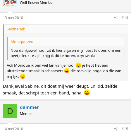
Well-Known Member
13 mei 2010
#14
Sabine zei:
Monique zei:
Nou dankjewel hoor, zit ik hier al jaren mijn best te doen om een
beetje leuk te zijn, krijg ik dit te horen. :cry: :wink:
Ach Monique ik ben wel fan van je hoor
je hebt het een
uitstekende smaak in schaatsers
die toevallig nogal op die van
mij lijkt
Dankjewel Sabine, dit doet mij weer deugt. En idd, zelfde
smaak, dat schept toch een band, haha.
dammer
D
Member
14 mei 2010
#15