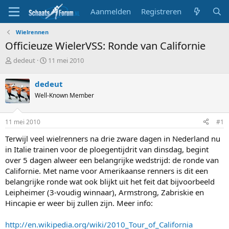
Aanmelden
Registreren
Wielrennen
Officieuze WielerVSS: Ronde van Californie
T
S
dedeut
11 mei 2010
o
t
p
a
dedeut
i
r
Well-Known Member
c
t
s
d
t
a
11 mei 2010
#1
a
t
r
u
Terwijl veel wielrenners na drie zware dagen in Nederland nu
t
m
in Italie trainen voor de ploegentijdrit van dinsdag, begint
e
over 5 dagen alweer een belangrijke wedstrijd: de ronde van
r
Californie. Met name voor Amerikaanse renners is dit een
belangrijke ronde wat ook blijkt uit het feit dat bijvoorbeeld
Leipheimer (3-voudig winnaar), Armstrong, Zabriskie en
Hincapie er weer bij zullen zijn. Meer info:
http://en.wikipedia.org/wiki/2010_Tour_of_California