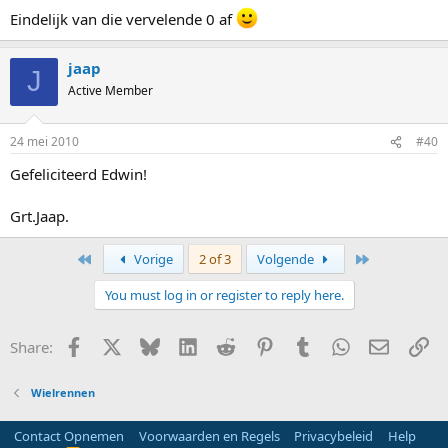
Eindelijk van die vervelende 0 af
jaap
J
Active Member
24 mei 2010
#40
Gefeliciteerd Edwin!
Grt.Jaap.
First
Last
Vorige
2 of 3
Volgende
You must log in or register to reply here.
Facebook
X
Bluesky
LinkedIn
Reddit
Pinterest
Tumblr
WhatsApp
E-mail
Li
Share:
Wielrennen
Contact Opnemen
Voorwaarden en Regels
Privacybeleid
Help