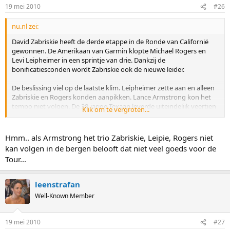
19 mei 2010
#26
nu.nl zei:
David Zabriskie heeft de derde etappe in de Ronde van Californië
gewonnen. De Amerikaan van Garmin klopte Michael Rogers en
Levi Leipheimer in een sprintje van drie. Dankzij de
bonificatiesconden wordt Zabriskie ook de nieuwe leider.
De beslissing viel op de laatste klim. Leipheimer zette aan en alleen
Zabriskie en Rogers konden aanpikken. Lance Armstrong kon het
tempo niet volgen. De 38-jarige Texaan leverde uiteindelijk veertien
Klik om te vergroten...
seconden in.
In het klassement heeft Zabriskie een voorsprong van
respectievelijk vier en zes seconden op Rogers en Leipheimer. De
Hmm.. als Armstrong het trio Zabriskie, Leipie, Rogers niet
Ronde van Californië duurt tot en met zondag.
kan volgen in de bergen belooft dat niet veel goeds voor de
Tour...
leenstrafan
Well-Known Member
19 mei 2010
#27