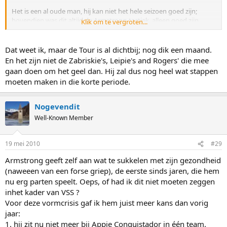
Het is een al oude man, hij kan niet het hele seizoen goed zijn;
bovendien was dit altijd de Armstrong-tactiek, alleen goed zijn
Klik om te vergroten...
tijdens de Tour.
Dat weet ik, maar de Tour is al dichtbij; nog dik een maand.
En het zijn niet de Zabriskie's, Leipie's and Rogers' die mee
gaan doen om het geel dan. Hij zal dus nog heel wat stappen
moeten maken in die korte periode.
Nogevendit
Well-Known Member
19 mei 2010
#29
Armstrong geeft zelf aan wat te sukkelen met zijn gezondheid
(naweeen van een forse griep), de eerste sinds jaren, die hem
nu erg parten speelt. Oeps, of had ik dit niet moeten zeggen
inhet kader van VSS ?
Voor deze vormcrisis gaf ik hem juist meer kans dan vorig
jaar:
1. hij zit nu niet meer bij Appie Conquistador in één team.