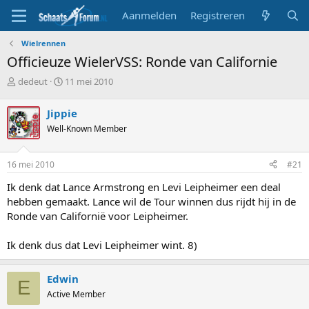
Aanmelden
Registreren
Wielrennen
Officieuze WielerVSS: Ronde van Californie
T
S
dedeut
11 mei 2010
o
t
p
a
Jippie
i
r
Well-Known Member
c
t
s
d
t
a
16 mei 2010
#21
a
t
r
u
Ik denk dat Lance Armstrong en Levi Leipheimer een deal
t
m
hebben gemaakt. Lance wil de Tour winnen dus rijdt hij in de
e
Ronde van Californië voor Leipheimer.
r
Ik denk dus dat Levi Leipheimer wint. 8)
Edwin
E
Active Member