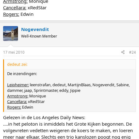
Armstrong:
Monique
Cancellara:
xRedStar
Rogers:
Edwin
Nogevendit
Well-Known Member
17 mei 2010
#24
dedeut zei:
De inzendingen:
Leipheimer:
leenstrafan, dedeut, MartijnBlaas, Nogevendit, Sabine,
dammer, jaap, Sprintmaster, eddy, Jippie
Armstrong:
Monique
Cancellara:
xRedStar
Rogers:
Edwin
Gelezen in de Los Angeles Daily News:
....in het peloton is inmiddels het Grote Kijken begonnen. De
volgevreten vedetten weigeren de koers te maken, en loeren
meer naar elkaar. Slechts een trio kanslozen poogt nog enig