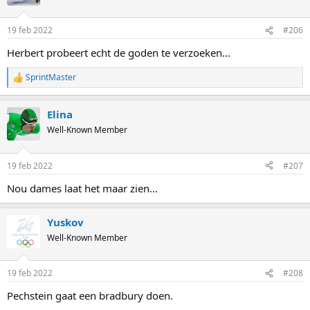
19 feb 2022
#206
Herbert probeert echt de goden te verzoeken...
SprintMaster
R
e
a
Elina
c
t
Well-Known Member
i
o
n
19 feb 2022
#207
s
:
Nou dames laat het maar zien...
Yuskov
Well-Known Member
19 feb 2022
#208
Pechstein gaat een bradbury doen.