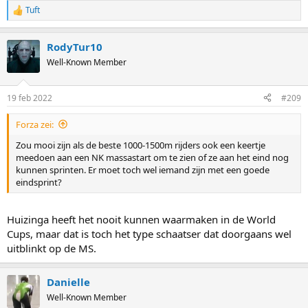
Tuft
R
e
a
RodyTur10
c
t
Well-Known Member
i
o
n
19 feb 2022
#209
s
:
Forza zei:
Zou mooi zijn als de beste 1000-1500m rijders ook een keertje
meedoen aan een NK massastart om te zien of ze aan het eind nog
kunnen sprinten. Er moet toch wel iemand zijn met een goede
eindsprint?
Huizinga heeft het nooit kunnen waarmaken in de World
Cups, maar dat is toch het type schaatser dat doorgaans wel
uitblinkt op de MS.
Danielle
Well-Known Member