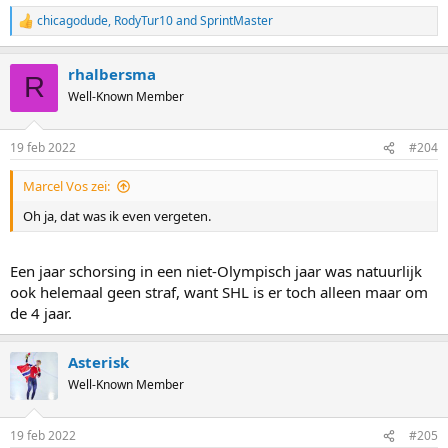
chicagodude
,
RodyTur10
and
SprintMaster
R
e
a
rhalbersma
c
R
t
Well-Known Member
i
o
n
19 feb 2022
#204
s
:
Marcel Vos zei:
Oh ja, dat was ik even vergeten.
Een jaar schorsing in een niet-Olympisch jaar was natuurlijk
ook helemaal geen straf, want SHL is er toch alleen maar om
de 4 jaar.
Asterisk
Well-Known Member
19 feb 2022
#205