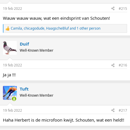
19 feb 2022
#215
Wauw wauw wauw, wat een eindsprint van Schouten!
Camila
,
chicagodude
,
HaagscheBluf
and 1 other person
R
e
a
Duif
c
t
Well-Known Member
i
o
n
19 feb 2022
#216
s
:
Ja ja !!!
Tuft
Well-Known Member
19 feb 2022
#217
Haha Herbert is de microfoon kwijt. Schouten, wat een held!!