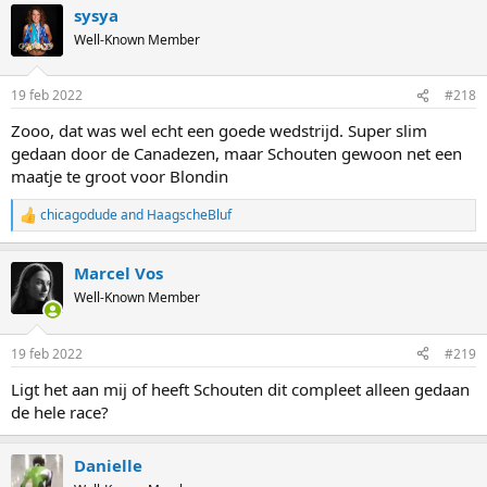
sysya
Well-Known Member
19 feb 2022
#218
Zooo, dat was wel echt een goede wedstrijd. Super slim
gedaan door de Canadezen, maar Schouten gewoon net een
maatje te groot voor Blondin
chicagodude
and
HaagscheBluf
R
e
a
Marcel Vos
c
t
Well-Known Member
i
o
n
19 feb 2022
#219
s
:
Ligt het aan mij of heeft Schouten dit compleet alleen gedaan
de hele race?
Danielle