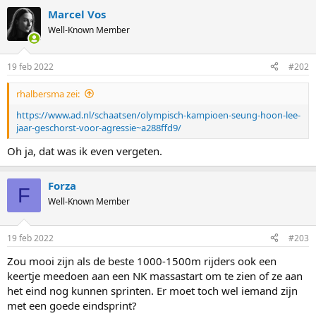
a
Marcel Vos
c
t
Well-Known Member
i
o
n
19 feb 2022
#202
s
:
rhalbersma zei:
https://www.ad.nl/schaatsen/olympisch-kampioen-seung-hoon-lee-
jaar-geschorst-voor-agressie~a288ffd9/
Oh ja, dat was ik even vergeten.
Forza
F
Well-Known Member
19 feb 2022
#203
Zou mooi zijn als de beste 1000-1500m rijders ook een
keertje meedoen aan een NK massastart om te zien of ze aan
het eind nog kunnen sprinten. Er moet toch wel iemand zijn
met een goede eindsprint?