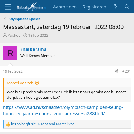
Aanmelden
Registreren
Olympische Spelen
Massastart, zaterdag 19 februari 2022 08:00
T
S
Yuskov
18 feb 2022
o
t
p
a
rhalbersma
R
i
r
Well-Known Member
c
t
s
d
t
a
19 feb 2022
#201
a
t
r
u
Marcel Vos zei:
t
m
e
Wat is er precies mis met Lee? Heb ik iets naars gemist dat hij naast
r
de ijsbaan heeft gedaan ofzo?
https://www.ad.nl/schaatsen/olympisch-kampioen-seung-
hoon-lee-jaar-geschorst-voor-agressie~a288ffd9/
kernploegfusie
,
G1ant
and
Marcel Vos
R
e