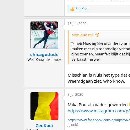
ZeeKoei
R
e
a
18 jun 2020
c
t
i
Monique zei:
o
n
Ik heb Nuis bij één of ander tv pr
s
maken met zijn toenmalige vriendin
:
ging zoenen, maar feit blijft dat 
chicagodude
verbaast me wel.
Well-Known Member
Misschian is Nuis het type dat 
vreemdgaan ziet, who know.
3 jul 2020
Mika Poutala vader geworden
https://www.instagram.com/
https://www.facebook.com/groups/56
Jij ook?
ZeeKoei