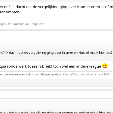
t nu? Ik dacht dat de vergelijking ging over Kramer en Nuis of mi
hter Kramer?
Beige Natriumzout: Jan Coopmans
? Ik dacht dat de vergelijking ging over Kramer en Nuis of mis ik hier iets
qua roddelwerk (deze rubriek) toch wel een andere league
at: de schaatsbaan is dicht, als hij open gaat!
Jan Boerenfluitjes, Sinterklaasjournaal 2018
? Ik dacht dat de vergelijking ging over Kramer en Nuis of mis ik hier iets