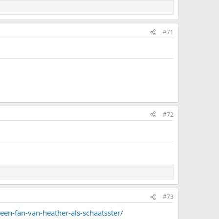
#71
#72
#73
een-fan-van-heather-als-schaatsster/