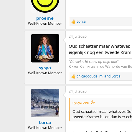
o
n
s
:
proeme
Lorca
R
Well-Known Member
e
a
24 jul 2020
c
t
Oud schaatser maar whatever. 
i
o
eigenlijk nog een tweede Kram
n
s
"Dit viel echt rauw op mijn dak"
:
Kikker Kleinkruis in de Wanorde van 
sysya
Well-Known Member
chicagodude
,
mi
and
Lorca
R
e
a
24 jul 2020
c
t
i
sysya zei:
o
n
Oud schaatser maar whatever. Dou
s
tweede Kramer bij en dan is er e
:
Lorca
Well-Known Member