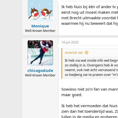
Ik heb Nuis bij één of ander tv
eerst nog uit moest maken met z
met Brecht uitmaakte voordat hij
waarmee hij nu beweert dat hi
Monique
Well-Known Member
18 jun 2020
Asterisk zei:
Ik heb via wat inside info wel b
zo stellig in is. Overigens heb i
neemt, ook niet echt verrassend nat
chicagodude
zo kwijlerig zat te praten over "m'
Well-Known Member
Sowieso niet zo'n fan van mann
maar goed.
Ik heb het vermoeden dat Nuis he
zien dan het toendertijd was. Z
lullen in de media en proberen 