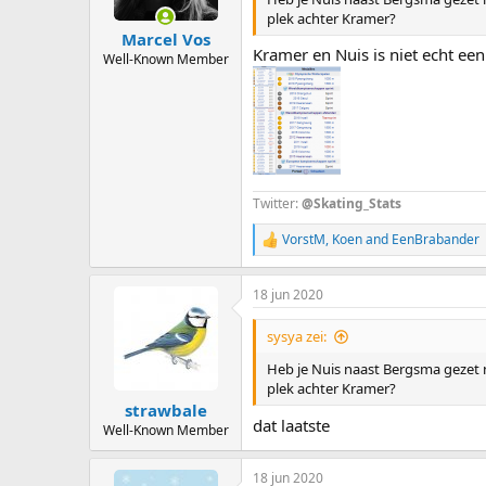
s
plek achter Kramer?
:
Marcel Vos
Kramer en Nuis is niet echt een
Well-Known Member
Twitter:
@Skating_Stats
VorstM
,
Koen
and
EenBrabander
R
e
a
18 jun 2020
c
t
i
sysya zei:
o
n
Heb je Nuis naast Bergsma gezet nu
s
plek achter Kramer?
:
strawbale
dat laatste
Well-Known Member
18 jun 2020