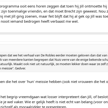
 programma ooit eens horen zeggen dat toen hij Jill ontmoette hij 
ijn toenmalige vriendin, en dat moet Brecht zijn geweest. Nou zo
 met Jill ging zoenen, maar feit blijft dat hij al gek op Jill was t
j nooit iemand bedrogen heeft verbaast me wel.
egrepen dat we het verhaal van De Robles eerder moeten geloven dan dat va
k ook van meerdere kanten begrepen dat Nuis verre van de enige bekende scha
uurlijk. Maakt ook niet uit natuurlijk, ze moeten lekker doen waar ze zelf zin 
n meissie". Gedver.
en die het over 'hun' meissie hebben (ook niet vrouwen die het ov
t begrip vreemdgaan wat losser interpreteert dan Jill, of besloten 
Ie je wel vaker. Wie er gelijk heeft is niet echt van belang (voor
zichzelf als moraalridder te presenteren.