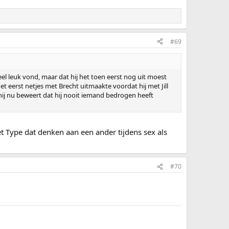
#69
eel leuk vond, maar dat hij het toen eerst nog uit moest
t eerst netjes met Brecht uitmaakte voordat hij met Jill
e hij nu beweert dat hij nooit iemand bedrogen heeft
het Type dat denken aan een ander tijdens sex als
#70