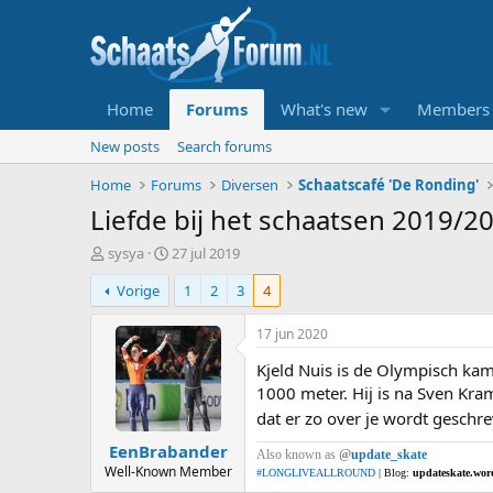
Home
Forums
What's new
Members
New posts
Search forums
Home
Forums
Diversen
Schaatscafé 'De Ronding'
Liefde bij het schaatsen 2019/2
T
S
sysya
27 jul 2019
o
t
Vorige
1
2
3
4
p
a
i
r
c
t
17 jun 2020
s
d
Kjeld Nuis is de Olympisch ka
t
a
a
t
1000 meter. Hij is na Sven Kra
r
u
dat er zo over je wordt geschre
t
m
EenBrabander
e
Also known as
@
update_skate
r
Well-Known Member
#LONGLIVEALLROUND
| Blog:
updateskate.wor