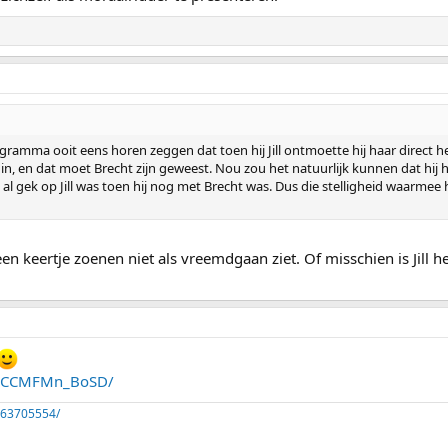
ogramma ooit eens horen zeggen dat toen hij Jill ontmoette hij haar direct h
, en dat moet Brecht zijn geweest. Nou zou het natuurlijk kunnen dat hij he
hij al gek op Jill was toen hij nog met Brecht was. Dus die stelligheid waarme
een keertje zoenen niet als vreemdgaan ziet. Of misschien is Jill 
p/CCMFMn_BoSD/
263705554/