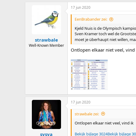
17 jun 2020
EenBrabander zei:
Kjeld Nuis is de Olympisch kampio
Sven Kramer toch wel de Grootste
strawbale
moet je überhaupt niet willen, maa
Well-Known Member
Ontlopen elkaar niet veel, vind 
17 jun 2020
strawbale zei:
Ontlopen elkaar niet veel, vind ik
Bekijk bijlage 3024
Bekijk bijlage 3
sysya