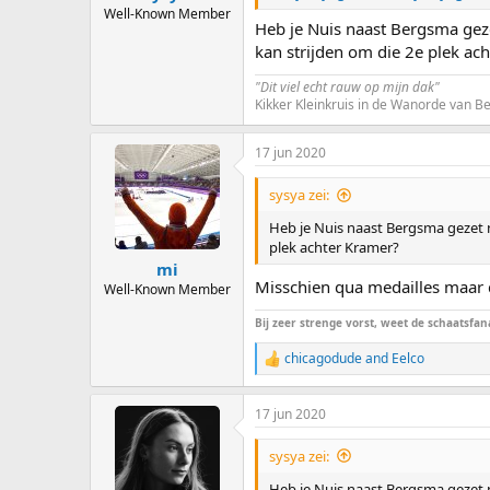
Well-Known Member
Heb je Nuis naast Bergsma geze
kan strijden om die 2e plek ac
"Dit viel echt rauw op mijn dak"
Kikker Kleinkruis in de Wanorde van 
17 jun 2020
sysya zei:
Heb je Nuis naast Bergsma gezet nu
plek achter Kramer?
mi
Misschien qua medailles maar 
Well-Known Member
Bij zeer strenge vorst, weet de schaatsfana
chicagodude
and
Eelco
R
e
a
17 jun 2020
c
t
i
sysya zei:
o
n
Heb je Nuis naast Bergsma gezet nu