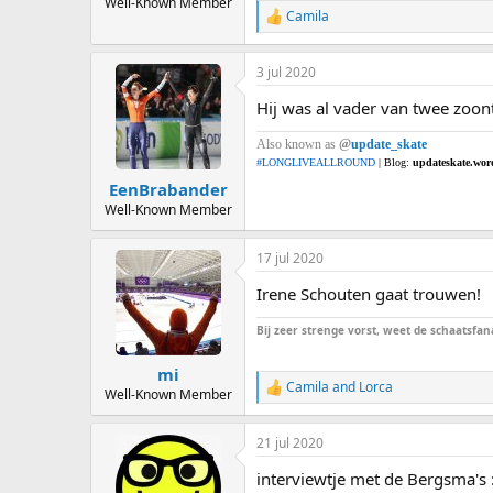
Well-Known Member
Camila
R
e
a
3 jul 2020
c
t
Hij was al vader van twee zoont
i
o
Also known as
@
update_skate
n
s
#LONGLIVEALLROUND
| Blog:
updateskate.wor
:
EenBrabander
Well-Known Member
17 jul 2020
Irene Schouten gaat trouwen!
Bij zeer strenge vorst, weet de schaatsfana
mi
Camila
and
Lorca
R
Well-Known Member
e
a
21 jul 2020
c
t
interviewtje met de Bergsma's 
i