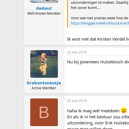
uitzonderingen te maken. Daarbi
het zover komt...
dedeut
Well-Known Member
Voor wie niet precies weet hoe de lo
http://blogger.xs4all.nl/locuta/a
Ik wist niet dat Kirsten Verdel
22 nov 2010
Nu bij pownews Hulzebosch die
brabantsneutje
Active Member
22 nov 2010
B
haha ik mag wél meedoen
En als ik in het bestuur zou z
uitzondering, voor Erik Hulzebos
graag mee willen doen.