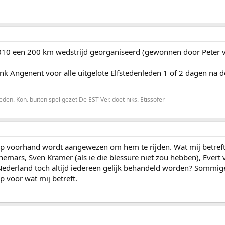
10 een 200 km wedstrijd georganiseerd (gewonnen door Peter v
k Angenent voor alle uitgelote Elfstedenleden 1 of 2 dagen na de
den. Kon. buiten spel gezet De EST Ver. doet niks. Etissofer
 op voorhand wordt aangewezen om hem te rijden. Wat mij betre
emars, Sven Kramer (als ie die blessure niet zou hebben), Evert
ederland toch altijd iedereen gelijk behandeld worden? Sommig
p voor wat mij betreft.