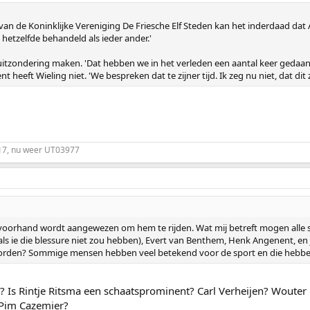
van de Koninklijke Vereniging De Friesche Elf Steden kan het inderdaad dat
hetzelfde behandeld als ieder ander.'
uitzondering maken. 'Dat hebben we in het verleden een aantal keer gedaan
 heeft Wieling niet. 'We bespreken dat te zijner tijd. Ik zeg nu niet, dat dit
17, nu weer UT03977
 voorhand wordt aangewezen om hem te rijden. Wat mij betreft mogen alle
s ie die blessure niet zou hebben), Evert van Benthem, Henk Angenent, en
 worden? Sommige mensen hebben veel betekend voor de sport en die hebben 
? Is Rintje Ritsma een schaatsprominent? Carl Verheijen? Wouter
? Pim Cazemier?