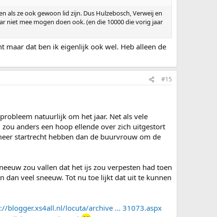
n als ze ook gewoon lid zijn. Dus Hulzebosch, Verweij en
aar niet mee mogen doen ook. (en die 10000 die vorig jaar
t maar dat ben ik eigenlijk ook wel. Heb alleen de
#15
 probleem natuurlijk om het jaar. Net als vele
g zou anders een hoop ellende over zich uitgestort
r meer startrecht hebben dan de buurvrouw om de
sneeuw zou vallen dat het ijs zou verpesten had toen
n dan veel sneeuw. Tot nu toe lijkt dat uit te kunnen
://blogger.xs4all.nl/locuta/archive ... 31073.aspx