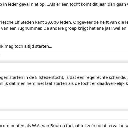
n ieder geval niet op. ,,Als er een tocht komt dit jaar, dan gaan
riesche Elf Steden kent 30.000 leden. Ongeveer de helft van die
d van een rugnummer. De andere groep krijgt het ene jaar wel en 
nk mag toch altijd starten...
!
n starten in de Elfstedentocht, is dat een regelrechte schande. Z
lijk dat men hem niet laat starten als de tocht er daadwerkelijk 
rominenten als W.A. van Buuren toelaat tot zo'n tocht terwijl ie wa