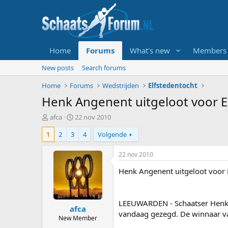
Home
Forums
What's new
Members
New posts
Search forums
Home
Forums
Wedstrijden
Elfstedentocht
Henk Angenent uitgeloot voor E
T
S
afca
22 nov 2010
o
t
1
2
3
4
Volgende
p
a
i
r
c
t
22 nov 2010
s
d
Henk Angenent uitgeloot voor 
t
a
a
t
r
u
t
m
LEEUWARDEN - Schaatser Henk A
afca
e
vandaag gezegd. De winnaar van
r
New Member