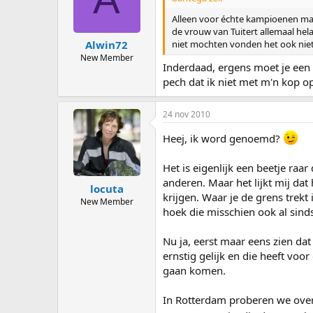
Alleen voor échte kampioenen maak
de vrouw van Tuitert allemaal hela
niet mochten vonden het ook niet
Alwin72
New Member
Inderdaad, ergens moet je een 
pech dat ik niet met m'n kop o
24 nov 2010
Heej, ik word genoemd?
Het is eigenlijk een beetje raar
anderen. Maar het lijkt mij dat
locuta
krijgen. Waar je de grens tre
New Member
hoek die misschien ook al sinds
Nu ja, eerst maar eens zien dat
ernstig gelijk en die heeft voo
gaan komen.
In Rotterdam proberen we overi