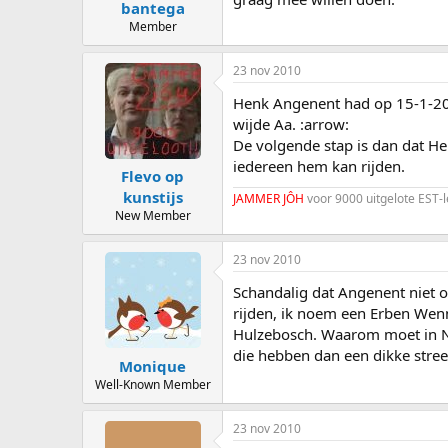
bantega
Member
23 nov 2010
Henk Angenent had op 15-1-20
wijde Aa. :arrow:
De volgende stap is dan dat Hen
iedereen hem kan rijden.
Flevo op
kunstijs
JAMMER JÔH
voor 9000 uitgelote EST-le
New Member
23 nov 2010
Schandalig dat Angenent niet
rijden, ik noem een Erben Wenn
Hulzebosch. Waarom moet in N
die hebben dan een dikke stree
Monique
Well-Known Member
23 nov 2010