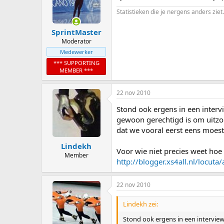
Statistieken die je nergens anders ziet.
SprintMaster
Moderator
Medewerker
*** SUPPORTING
MEMBER ***
22 nov 2010
Stond ook ergens in een interv
gewoon gerechtigd is om uitzo
dat we vooral eerst eens moest
Lindekh
Voor wie niet precies weet hoe d
Member
http://blogger.xs4all.nl/locu
22 nov 2010
Lindekh zei:
Stond ook ergens in een intervie