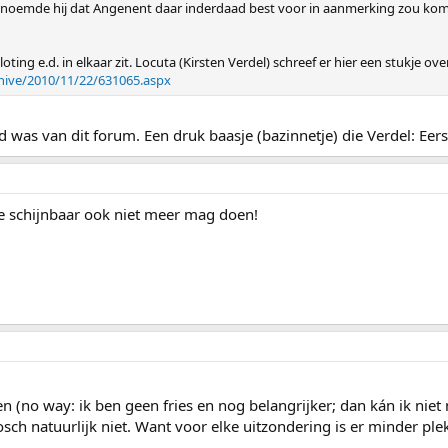
j noemde hij dat Angenent daar inderdaad best voor in aanmerking zou ko
ting e.d. in elkaar zit. Locuta (Kirsten Verdel) schreef er hier een stukje ove
rchive/2010/11/22/631065.aspx
 lid was van dit forum. Een druk baasje (bazinnetje) die Verdel: E
 schijnbaar ook niet meer mag doen!
itten (no way: ik ben geen fries en nog belangrijker; dan kán ik 
ch natuurlijk niet. Want voor elke uitzondering is er minder plek v