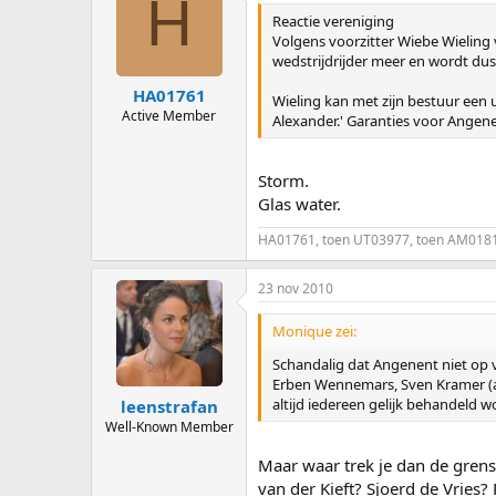
H
Reactie vereniging
Volgens voorzitter Wiebe Wieling 
wedstrijdrijder meer en wordt dus 
HA01761
Wieling kan met zijn bestuur een 
Active Member
Alexander.' Garanties voor Angenent
Storm.
Glas water.
HA01761, toen UT03977, toen AM018
23 nov 2010
Monique zei:
Schandalig dat Angenent niet op
Erben Wennemars, Sven Kramer (al
altijd iedereen gelijk behandeld
leenstrafan
Well-Known Member
Maar waar trek je dan de grens
van der Kieft? Sjoerd de Vries