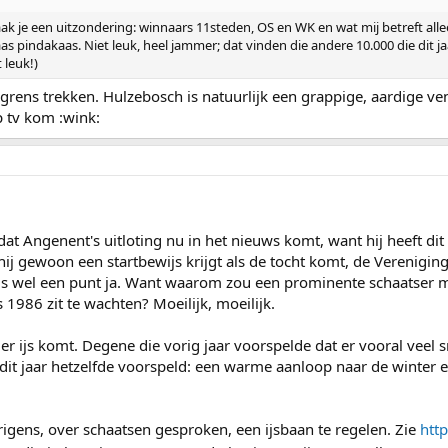
 je een uitzondering: winnaars 11steden, OS en WK en wat mij betreft allee
as pindakaas. Niet leuk, heel jammer; dat vinden die andere 10.000 die dit j
 leuk!)
grens trekken. Hulzebosch is natuurlijk een grappige, aardige ven
p tv kom :wink:
 dat Angenent's uitloting nu in het nieuws komt, want hij heeft dit
 hij gewoon een startbewijs krijgt als de tocht komt, de Verenigin
kt is wel een punt ja. Want waarom zou een prominente schaatse
 1986 zit te wachten? Moeilijk, moeilijk.
 er ijs komt. Degene die vorig jaar voorspelde dat er vooral veel 
r dit jaar hetzelfde voorspeld: een warme aanloop naar de winter e
gens, over schaatsen gesproken, een ijsbaan te regelen. Zie
http