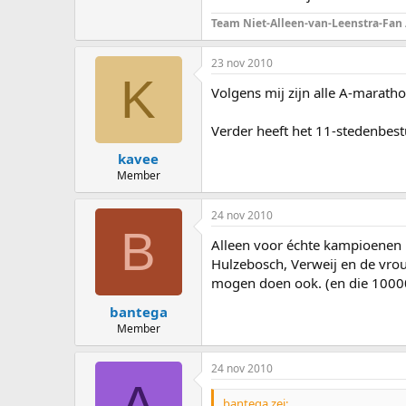
Team Niet-Alleen-van-Leenstra-Fan
23 nov 2010
K
Volgens mij zijn alle A-marath
Verder heeft het 11-stedenbestu
kavee
Member
24 nov 2010
B
Alleen voor échte kampioenen m
Hulzebosch, Verweij en de vrou
mogen doen ook. (en die 10000 
bantega
Member
24 nov 2010
A
bantega zei: