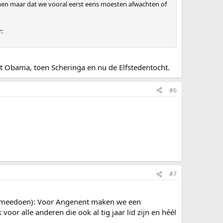
men maar dat we vooral eerst eens moesten afwachten of
r:
erst Obama, toen Scheringa en nu de Elfstedentocht.
#6
#7
niet meedoen): Voor Angenent maken we een
oor alle anderen die ook al tig jaar lid zijn en héél