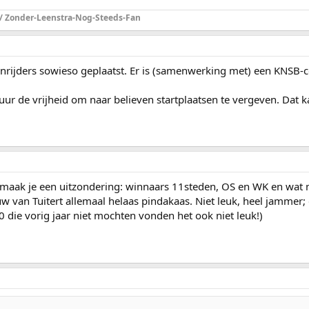
 / Zonder-Leenstra-Nog-Steeds-Fan
onrijders sowieso geplaatst. Er is (samenwerking met) een KNSB-co
ur de vrijheid om naar believen startplaatsen te vergeven. Dat ka
aak je een uitzondering: winnaars 11steden, OS en WK en wat mij
w van Tuitert allemaal helaas pindakaas. Niet leuk, heel jammer; 
die vorig jaar niet mochten vonden het ook niet leuk!)