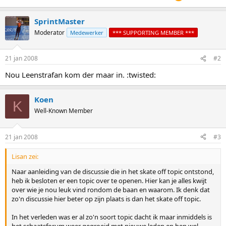
SprintMaster
Moderator
Medewerker
*** SUPPORTING MEMBER ***
21 jan 2008
#2
Nou Leenstrafan kom der maar in. :twisted:
Koen
K
Well-Known Member
21 jan 2008
#3
Lisan zei:
Naar aanleiding van de discussie die in het skate off topic ontstond,
heb ik besloten er een topic over te openen. Hier kan je alles kwijt
over wie je nou leuk vind rondom de baan en waarom. Ik denk dat
zo'n discussie hier beter op zijn plaats is dan het skate off topic.
In het verleden was er al zo'n soort topic dacht ik maar inmiddels is
het schaatsforum weer gegroeid met nieuwe leden en ben wel