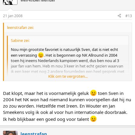
Well-Known Member
21 jan 2008
#13
leenstrafan zei:
Sabine zei:
Nou mijn grootste favoriet is natuurlijk Sven, dat is niet echt
een verrassing
. Het is begonnen op NK Allround in 2004
toen hij ineens Nederlands kampioen werd, dus ben nou al 3
jaar fan van hem. Heb m nou 3 keer in het echt gezien waarvan
ik een keer met nog 2 andere forumleden een heel gesprek met
Klik om te vergroten...
hem gevoerd heb en toen was hij echt superleuk, dus
sindsdoen kan hij helemaal niks meer fout doen bij mij
Klik om te vergroten...
Dat klopt, maar het is voornamelijk geluk
toen Sven in
Verder vind ik Wouter Olde Heuvel ook helemaal leuk. Ik volg
Nou Sabine, jij moet wel elke winter lang vrolijk zijn, want jouw
hem al een tijdje extra en vind het superleuk dat hij dit seizoen
2004 het NK won had niemand kunnen voorspellen dat hij nu
favorieten winnen wat af bij elkaar!
echt is doorgebroken. En ook met hem heb ik een leuke
zo zou worden. Hetzelfde met Ireen. En Wouter en Jan
persoonlijke ervaring haha op het WK allround van vorig jaar
Smeekens volg ik ook al voor hun internationale doorbraak.
Met Lisan ben ik het wel eens ja!
waardoor ik m meteen geweldig vond. Verder vind ik Jan
Ik heb blijkbaar een goed oog voor talent
Smeekens ook een hele leuke jongen, die volg ik ook altijd met
extra aandacht.
leenstrafan