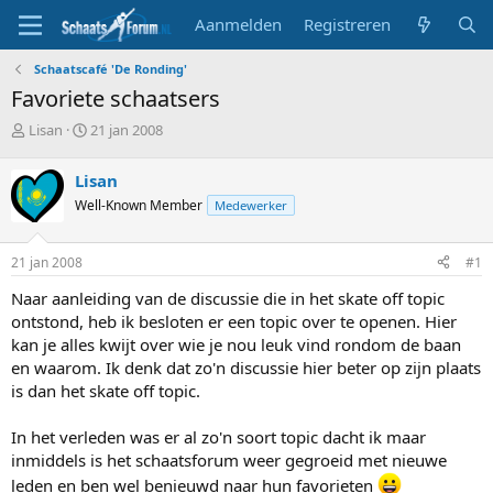
Aanmelden
Registreren
Schaatscafé 'De Ronding'
Favoriete schaatsers
T
S
Lisan
21 jan 2008
o
t
p
a
Lisan
i
r
Well-Known Member
Medewerker
c
t
s
d
t
a
21 jan 2008
#1
a
t
r
u
Naar aanleiding van de discussie die in het skate off topic
t
m
ontstond, heb ik besloten er een topic over te openen. Hier
e
kan je alles kwijt over wie je nou leuk vind rondom de baan
r
en waarom. Ik denk dat zo'n discussie hier beter op zijn plaats
is dan het skate off topic.
In het verleden was er al zo'n soort topic dacht ik maar
inmiddels is het schaatsforum weer gegroeid met nieuwe
leden en ben wel benieuwd naar hun favorieten