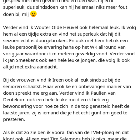
gesprek met hem gevoerd heb en toen was hij echt
superleuk, dus sindsdoen kan hij helemaal niks meer fout
doen bij mij
Verder vind ik Wouter Olde Heuvel ook helemaal leuk. Ik volg
hem al een tijdje extra en vind het superleuk dat hij dit
seizoen echt is doorgebroken. En ook met hem heb ik een
leuke persoonlijke ervaring haha op het WK allround van
vorig jaar waardoor ik m meteen geweldig vond. Verder vind
ik Jan Smeekens ook een hele leuke jongen, die volg ik ook
altijd met extra aandacht.
Bij de vrouwen vind ik Ireen ook al leuk sinds ze bij de
senioren schaatst. Haar vrolijke en onbevangen manier van
doen spreekt me erg aan. Verder vind ik Paulien van
Deutekom ook een hele leuke meid en ik heb erg
bewondering voor hoe ze zich in de top genesteld heeft de
laatste jaren, zij is iemand die je het echt gunt om goed te
presteren.
Als ik dat zo zie ben ik vooral fan van de TVM-ploeg en dat
klopt ook. Alleen met Tim Salamons heb ik niks, maar die