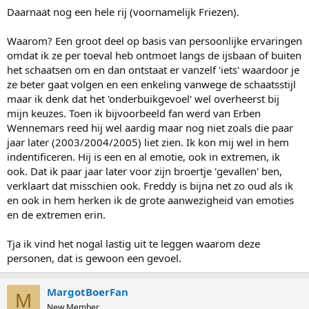
Daarnaat nog een hele rij (voornamelijk Friezen).
Waarom? Een groot deel op basis van persoonlijke ervaringen
omdat ik ze per toeval heb ontmoet langs de ijsbaan of buiten
het schaatsen om en dan ontstaat er vanzelf 'iets' waardoor je
ze beter gaat volgen en een enkeling vanwege de schaatsstijl
maar ik denk dat het 'onderbuikgevoel' wel overheerst bij
mijn keuzes. Toen ik bijvoorbeeld fan werd van Erben
Wennemars reed hij wel aardig maar nog niet zoals die paar
jaar later (2003/2004/2005) liet zien. Ik kon mij wel in hem
indentificeren. Hij is een en al emotie, ook in extremen, ik
ook. Dat ik paar jaar later voor zijn broertje 'gevallen' ben,
verklaart dat misschien ook. Freddy is bijna net zo oud als ik
en ook in hem herken ik de grote aanwezigheid van emoties
en de extremen erin.
Tja ik vind het nogal lastig uit te leggen waarom deze
personen, dat is gewoon een gevoel.
MargotBoerFan
M
New Member