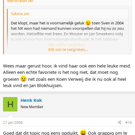
leenstrafan zei:
Sabine zei:
Dat klopt, maar het is voornamelijk geluk
toen Sven in 2004
het NK won had niemand kunnen voorspellen dat hij nu zo zou
worden. Hetzelfde met Ireen. En Wouter en Jan Smeekens volg
ik ook al voor hun internationale doorbraak. Ik heb blijkbaar
een goed oog voor talent
Klik om te vergroten...
Klik om te vergroten...
Het baart me wel een beetje zorgen dat je Marrit Leenstra niet
opnoemt. Straks blijkt ze nooit helemaal naar de top te kunnen
doorstoten omdat jij haar dat niet gunt.
Wees maar gerust hoor, ik vind haar ook een hele leuke meid.
Alleen een echte favoriete is het nog niet, dat moet nog
groeien
net zoals een Koen Verweij die ik nu ook al heel
leuk vind en Jan Blokhuijsen.
Henk Kok
H
New Member
21 jan 2008
#16
Goed dat dit topic nog eens opduikt.
Ook grappig om te