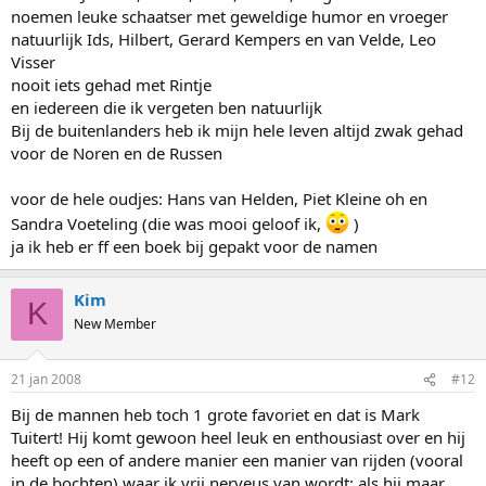
aandacht volg. Bij de mannen sinds vorig seizoen Pipo Lee.
noemen leuke schaatser met geweldige humor en vroeger
Koreanen zijn altijd zo ingetogen maar hij heeft dat totaal niet en
natuurlijk Ids, Hilbert, Gerard Kempers en van Velde, Leo
dat spreekt me erg aan. Verder heb ik ook een zwak voor Kip
Visser
Carpenter. Joji Kato vind ik ook leuk. Shani Davis waardeer ik ook
nooit iets gehad met Rintje
steeds meer met de jaren, vroeger vond ik m helemaal niets en nu
en iedereen die ik vergeten ben natuurlijk
vind ik m juist leuk. Denny Morrison vind ik ook leuk, een hele leuke
en relaxte jongen.
Bij de buitenlanders heb ik mijn hele leven altijd zwak gehad
voor de Noren en de Russen
Bij de vrouwen heb ik eigenlijk weinig favorieten. Anni vind ik altijd
erg lief en sympathiek. Beixing Wang komt ook over als een erg
voor de hele oudjes: Hans van Helden, Piet Kleine oh en
leuk meisje.
Sandra Voeteling (die was mooi geloof ik,
)
ja ik heb er ff een boek bij gepakt voor de namen
Kim
K
New Member
21 jan 2008
#12
Bij de mannen heb toch 1 grote favoriet en dat is Mark
Tuitert! Hij komt gewoon heel leuk en enthousiast over en hij
heeft op een of andere manier een manier van rijden (vooral
in de bochten) waar ik vrij nerveus van wordt: als hij maar