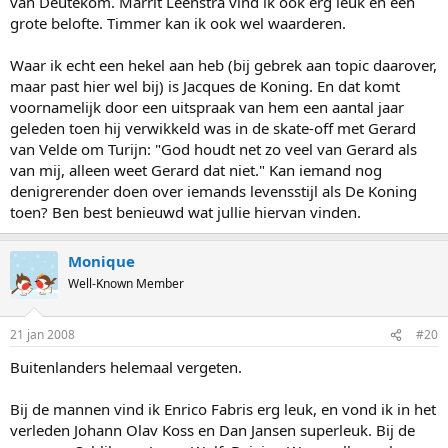
van Deutekom. Marrit Leenstra vind ik ook erg leuk en een
grote belofte. Timmer kan ik ook wel waarderen.
Waar ik echt een hekel aan heb (bij gebrek aan topic daarover,
maar past hier wel bij) is Jacques de Koning. En dat komt
voornamelijk door een uitspraak van hem een aantal jaar
geleden toen hij verwikkeld was in de skate-off met Gerard
van Velde om Turijn: "God houdt net zo veel van Gerard als
van mij, alleen weet Gerard dat niet." Kan iemand nog
denigrerender doen over iemands levensstijl als De Koning
toen? Ben best benieuwd wat jullie hiervan vinden.
Monique
Well-Known Member
21 jan 2008
#20
Buitenlanders helemaal vergeten.
Bij de mannen vind ik Enrico Fabris erg leuk, en vond ik in het
verleden Johann Olav Koss en Dan Jansen superleuk. Bij de