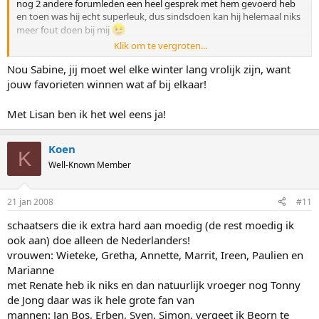
nog 2 andere forumleden een heel gesprek met hem gevoerd heb
en toen was hij echt superleuk, dus sindsdoen kan hij helemaal niks
meer fout doen bij mij
Klik om te vergroten...
Verder vind ik Wouter Olde Heuvel ook helemaal leuk. Ik volg hem
al een tijdje extra en vind het superleuk dat hij dit seizoen echt is
Nou Sabine, jij moet wel elke winter lang vrolijk zijn, want
doorgebroken. En ook met hem heb ik een leuke persoonlijke
jouw favorieten winnen wat af bij elkaar!
ervaring haha op het WK allround van vorig jaar waardoor ik m
meteen geweldig vond. Verder vind ik Jan Smeekens ook een hele
Met Lisan ben ik het wel eens ja!
leuke jongen, die volg ik ook altijd met extra aandacht.
Bij de vrouwen vind ik Ireen ook al leuk sinds ze bij de senioren
Koen
K
schaatst. Haar vrolijke en onbevangen manier van doen spreekt me
Well-Known Member
erg aan. Verder vind ik Paulien van Deutekom ook een hele leuke
meid en ik heb erg bewondering voor hoe ze zich in de top
genesteld heeft de laatste jaren, zij is iemand die je het echt gunt
21 jan 2008
#11
om goed te presteren.
schaatsers die ik extra hard aan moedig (de rest moedig ik
Als ik dat zo zie ben ik vooral fan van de TVM-ploeg en dat klopt
ook aan) doe alleen de Nederlanders!
ook. Alleen met Tim Salamons heb ik niks, maar die gaat dan ook
vrouwen: Wieteke, Gretha, Annette, Marrit, Ireen, Paulien en
weg. Maar verder vind ik eigenlijk alle schaatsers daar heel
Marianne
sympathiek, en ook Gerard Kemkers en Geert Kuipers vind ik erg
met Renate heb ik niks en dan natuurlijk vroeger nog Tonny
leuk.
de Jong daar was ik hele grote fan van
Internationaal zijn er ook een aantal mensen die ik met extra
mannen: Jan Bos, Erben, Sven, Simon, vergeet ik Beorn te