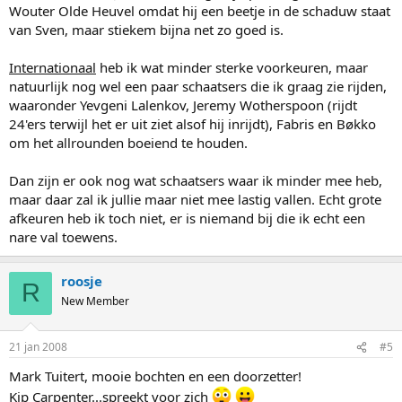
Wouter Olde Heuvel omdat hij een beetje in de schaduw staat
van Sven, maar stiekem bijna net zo goed is.
Internationaal
heb ik wat minder sterke voorkeuren, maar
natuurlijk nog wel een paar schaatsers die ik graag zie rijden,
waaronder Yevgeni Lalenkov, Jeremy Wotherspoon (rijdt
24'ers terwijl het er uit ziet alsof hij inrijdt), Fabris en Bøkko
om het allrounden boeiend te houden.
Dan zijn er ook nog wat schaatsers waar ik minder mee heb,
maar daar zal ik jullie maar niet mee lastig vallen. Echt grote
afkeuren heb ik toch niet, er is niemand bij die ik echt een
nare val toewens.
roosje
R
New Member
21 jan 2008
#5
Mark Tuitert, mooie bochten en een doorzetter!
Kip Carpenter...spreekt voor zich