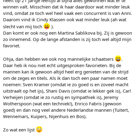
heeft op 21 jarige leeftijd al bijna alles gewonnen wat er te
winnen valt. Misschien dat ik haar daardoor wat minder leuk
vind, omdat ze toch wel heel vaak een concurrent is van Anni.
Daarom vind ik Cindy Klassen ook wat minder leuk (ah wat
slecht van mij toch
).
Dan komt er ook nog een Martina Sablikova bij. Zij is gewoon
zo innemend. Op de lange afstanden is zij toch wel altijd mijn
favoriet.
Ohja, dan hebben we ook nog mannelijke schaatsers
.
Daar heb ik nou niet echt uitgesproken favorieten. Bij de
mannen kan ik gewoon altijd heel erg genieten van de strijd
om de zeges en titels. Als ik dan toch een paar namen moet
noemen: Sven Kramer (omdat ie zo goed is en zoveel macht
uitstraalt op het ijs), Shani Davis (omdat ie lekker gek is), Carl
Verheijen (omdat ie zo rustig en sympathiek is), Jeremy
Wotherspoon (wat een techniek!), Enrico Fabris (gewoon
goed) en dan nog veel andere Nederlandse mannen (Tuitert,
Wennemars, Kuipers, Nijenhuis en Bos).
Zo wat een lijst