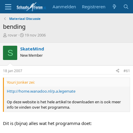
Aanmelden
Registreren
Materiaal Discussie
bending
T
S
rovar
19 nov 2006
o
t
p
a
SkateMind
S
i
r
New Member
c
t
s
d
t
a
18 jan 2007
#61
a
t
r
u
Youri Jonker zei:
t
m
e
Http://home.wanadoo.nl/p.a.legemate
r
Op deze website is het hele artikel te downloaden en is ook meer
info te vinden over het programma.
Dit is (bijna) alles wat het programma doet: