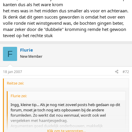
kanten dus als het ware krom
het mes was in het midden dus smaller als voor en achteraan.
Ik denk dat dit geen succes geworden is omdat het over een
volle ronde niet winstgevend was, de bochten gingen beter,
maar zeker door de "dubbele" kromming remde het gewoon
teveel op het rechte stuk
Flurie
F
New Member
18 jan 2007
#72
Reitse zei:
Flurie zei:
Ingg, kleine tip... Als je nog niet zoveel posts heb gedaan op dit
forum, moet je toch nog iets opbouwen bij de andere
forumleden. Zo werkt dat nou eenmaal, wordt ook wel
vergeleken met haantjesgedrag.
Argumenten goed duidelijk onderbouwen, makkelijk
Klik om te vergroten...
taalgebruik, zodat daar geen misverstanden over kunnen