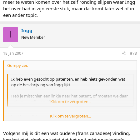
meer te weten komen over het zelf ronding slijpen waar Ingg
het over had in zijn eerste stuk, maar dat komt later wel of in
een ander topic.
Ingg
I
New Member
18 jan 2007
#78
Gompy zei:
Ik heb even gezocht op patenten, en heb niets gevonden wat
op de beschrijving van Ingg lijkt.
Heb je misschien een linkje naar het patent, of moeten we daar
ook maar zelf naar blijven zoeken?
Klik om te vergroten...
Klik om te vergroten...
Misschien is dit het?
http://v3.espacenet.com/textdoc?DB=EPOD ... 100042&F=0
ik weet het niet zeker hoor maar zo'n gevoel krijg ik. Ik begin
Volgens mij is dit een wat oudere (frans canadese) vinding,
langzaam aan wat meer te begrijp van het benden van mijn
ken het niet. denk ook niet dat het ooit echt de tekentafel
schaatsen. In ieder geval over het waarom dan. Over het hoe heb ik