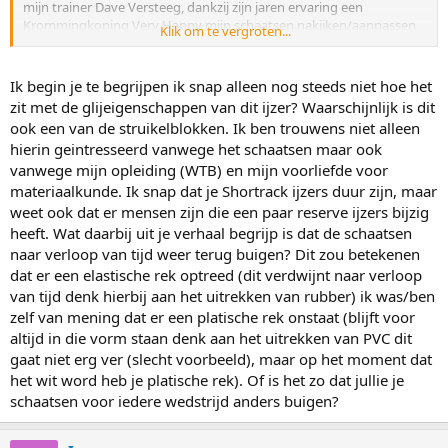
mijn trainer Dave Versteeg, dankzij zijn jaren ervaring een
geheimzinnig over doet, denk ik echter niet dat ik er wat van zal
Krommingkoning Very Happy mijn schaatsen nakijken/aanpassen
Klik om te vergroten...
gaan horen.
En onthoud wel dat langebaan deze "foefjes" pas recent aan het
Zelfs niet om "credit" op te bouwen onder het forum-gezelschap.
toepassen is terwijl dat bij shorttrack al decennia aan de gang is, het
Ik begin je te begrijpen ik snap alleen nog steeds niet hoe het
Daar hecht ik namelijk weinig aan, al was het maar puur om de
staat dus echt nog in de kinderschoenen, dat is het leuke er van bij
reden dat ik er zelf weinig van leer door op dit Forum te lezen, ik
zit met de glijeigenschappen van dit ijzer? Waarschijnlijk is dit
langebaan
ben meer geintreseerd wat er langebaners bezig houdt en óf ze wel
ook een van de struikelblokken. Ik ben trouwens niet alleen
wat willen leren/proberen.
En wat is nu je echte reden dat je hier
hierin geintresseerd vanwege het schaatsen maar ook
bent?
Want het langebaan wereldje is natuurlijk wel een uiterst
vanwege mijn opleiding (WTB) en mijn voorliefde voor
conservatief wereldje.
Tja, je vindt jezelf wel heel wat he, waarom
materiaalkunde. Ik snap dat je Shortrack ijzers duur zijn, maar
hoor je dan meer van LB dan van ST?
weet ook dat er mensen zijn die een paar reserve ijzers bijzig
heeft. Wat daarbij uit je verhaal begrijp is dat de schaatsen
naar verloop van tijd weer terug buigen? Dit zou betekenen
dat er een elastische rek optreed (dit verdwijnt naar verloop
van tijd denk hierbij aan het uitrekken van rubber) ik was/ben
zelf van mening dat er een platische rek onstaat (blijft voor
altijd in die vorm staan denk aan het uitrekken van PVC dit
gaat niet erg ver (slecht voorbeeld), maar op het moment dat
het wit word heb je platische rek). Of is het zo dat jullie je
schaatsen voor iedere wedstrijd anders buigen?