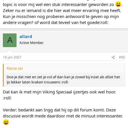
niet. denk ook niet dat het ooit echt de tekentafel verlaten heeft
topic is voor mij wel een stuk interessanter geworden zo
schaatsen. In ieder geval over het waarom dan. Over het hoe
.
heb ik nog geen idee. Ingg je had het over het breken van de
Zeker nu er iemand is die hier wat meer ervaring mee heeft.
messen. Hoevaak gebeurt dat en op welke manier? Ik krijg
Kun je misschien nog proberen antwoord te geven op mijn
namelijk het vermoeden dat er teveel spanning op het mes
andere vragen? of word dat teveel van het goede:roll:
komt te staan door het benden (over hoeveel praten we
eigenlijk? meters, tientallen meters, honderden meters als
straal?) ik weet niet of hier al eens onderzoek naar is gedaan lijkt
allard
A
mij wel eigenlijk maar ik weet daar eigenlijk te weinig over om
Active Member
het zomaar te gaan proberen, maar misschien dat ik er via het
forum een beetje uit kan komen. Ook wil ik wel wat meer te
weten komen over het zelf ronding slijpen waar Ingg het over
18 jan 2007
#80
had in zijn eerste stuk, maar dat komt later wel of in een ander
topic.
Reitse zei:
Doe je dat niet en zet je vol af dan kan je zowel bij inzet als afzet het
ijs lekker laten kraken trouwens :roll:
Dat kan ik met mijn Viking Speciaal ijzertjes ook wel hoor.
:roll:
Verder: bedankt aan Ingg dat hij op dit forum komt. Deze
discussie wordt mede daardoor met de minuut interessanter.