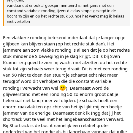
vandaar dat er ook al geexpirimenteerd is met ijzers met een
constand variabele ronding, ijzers die dus simpel gezegd in de
bocht 19 zijn en op het rechte stuk 50, hoe het werkt mag ik helaas
niet vertellen
Een vlakkere ronding betekend inderdaat dat je langer op je
glijbeen kan blijven staan (op het rechte stuk dan). Het
jammere aan zo'n vlakke ronding is alleen dat je op het rechte
stuk minder de S beweging in je slag krijgt. Dit is bij Sven
Kramer erg goed te zien hij wacht met afzetten op het rechte
stuk tot zijn schaats weer terug draait. Dit is met een ronding
van 50 niet te doen dan stuurt je schaatst echt niet meer
terug(of word dit verholpen die die constant variable
ronding? verwacht van wel
). Daarnaast word de
glijweerstand met een ronding 50 zo enorm groot dat je
helemaal niet lang meer wil glijden. Je schaats heeft een
enorm raakvlak ten opzichte van het ijs lijkt mij een beetje
jammer van de enerige. Daarnaast denk ik Ingg dat jij het
shortrack wat te veel met het langebaanschaatsen verward.
Bij Shortrack is de bocht namelijk een relatief groter
onderdeel van het rondje als bij langebaan vandaar dat jullie