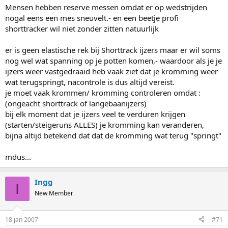
Mensen hebben reserve messen omdat er op wedstrijden
En onthoud wel dat langebaan deze "foefjes" pas recent aan het
Ik begin je te begrijpen ik snap alleen nog steeds niet hoe het zit
nogal eens een mes sneuvelt.- en een beetje profi
toepassen is terwijl dat bij shorttrack al decennia aan de gang is,
met de glijeigenschappen van dit ijzer? Waarschijnlijk is dit ook een
shorttracker wil niet zonder zitten natuurlijk
het staat dus echt nog in de kinderschoenen, dat is het leuke er
van de struikelblokken. Ik ben trouwens niet alleen hierin
van bij langebaan
geintresseerd vanwege het schaatsen maar ook vanwege mijn
opleiding (WTB) en mijn voorliefde voor materiaalkunde. Ik snap dat
er is geen elastische rek bij Shorttrack ijzers maar er wil soms
je Shortrack ijzers duur zijn, maar weet ook dat er mensen zijn die
nog wel wat spanning op je potten komen,- waardoor als je je
een paar reserve ijzers bijzig heeft. Wat daarbij uit je verhaal begrijp
ijzers weer vastgedraaid heb vaak ziet dat je kromming weer
is dat de schaatsen naar verloop van tijd weer terug buigen? Dit zou
wat terugspringt, nacontrole is dus altijd vereist.
betekenen dat er een elastische rek optreed (dit verdwijnt naar
je moet vaak krommen/ kromming controleren omdat :
verloop van tijd denk hierbij aan het uitrekken van rubber) ik
(ongeacht shorttrack of langebaanijzers)
was/ben zelf van mening dat er een platische rek onstaat (blijft voor
altijd in die vorm staan denk aan het uitrekken van PVC dit gaat niet
bij elk moment dat je ijzers veel te verduren krijgen
erg ver (slecht voorbeeld), maar op het moment dat het wit word
(starten/steigeruns ALLES) je kromming kan veranderen,
heb je platische rek). Of is het zo dat jullie je schaatsen voor iedere
bijna altijd betekend dat dat de kromming wat terug "springt"
wedstrijd anders buigen?
mdus...
Ingg
I
New Member
18 jan 2007
#71