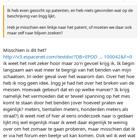
Ik heb even gezocht op patenten, en heb niets gevonden wat op de
beschrijving van Ingg lijkt.
Heb je misschien een linkje naar het patent, of moeten we daar ook
maar zelf naar blijven zoeken?
Misschien is dit het?
http://v3.espacenet.com/textdoc?DB=EPOD ... 100042&F=0
ik weet het niet zeker hoor maar zo'n gevoel krijg ik. Ik begin
langzaam aan wat meer te begrijp van het benden van mijn
schaatsen. In ieder geval over het waarom dan. Over het hoe
heb ik nog geen idee. Ingg je had het over het breken van de
messen. Hoevaak gebeurt dat en op welke manier? Ik krijg
namelijk het vermoeden dat er teveel spanning op het mes
komt te staan door het benden (over hoeveel praten we
eigenlijk? meters, tientallen meters, honderden meters als
straal?) ik weet niet of hier al eens onderzoek naar is gedaan
lijkt mij wel eigenlijk maar ik weet daar eigenlijk te weinig
over om het zomaar te gaan proberen, maar misschien dat ik
er via het forum een beetje uit kan komen. Ook wil ik wel wat