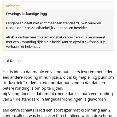
Reitse zei:
Ervaringsdeskundige Ingg,
Langebaan heeft niet echt meer een standaard, "we" variëren
tussen de 19 en 27, afhankelijk van merk en bereider.
Als ik je verhaal lees zou iemand met carve-ijzers dus permanent
met een kromming rijden die beide kanten opwijst? Of snap ik je
verhaal niet helemaal.
Hoi Reitse
Het is idd zo dat maple en viking hun ijzers leveren met ieder
een andere ronding in hun ijzers, dit is bij maple i.i.g puur om
"industriele" redenen, niet omdat hun vinden dat dat een
betere ronding is om op te rijden.
bij Viking doen ze dat omdat (mede dankzij hun) een ronding
van 21 de standaard in langebaanrondingen is geworden
een carve schaats is idd een soort ijzer met kromming aan 2
kanten, alleen was het ijzer zelf recht alleen waren de scherpe