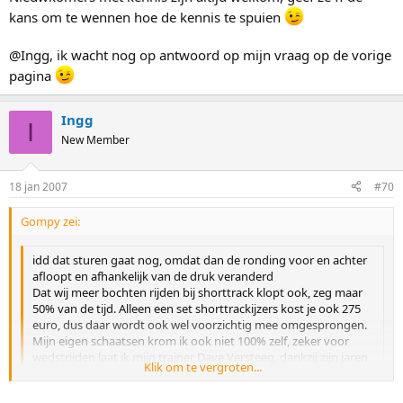
kans om te wennen hoe de kennis te spuien
@Ingg, ik wacht nog op antwoord op mijn vraag op de vorige
pagina
Ingg
I
New Member
18 jan 2007
#70
Gompy zei:
idd dat sturen gaat nog, omdat dan de ronding voor en achter
afloopt en afhankelijk van de druk veranderd
Dat wij meer bochten rijden bij shorttrack klopt ook, zeg maar
50% van de tijd. Alleen een set shorttrackijzers kost je ook 275
euro, dus daar wordt ook wel voorzichtig mee omgesprongen.
Mijn eigen schaatsen krom ik ook niet 100% zelf, zeker voor
wedstrijden laat ik mijn trainer Dave Versteeg, dankzij zijn jaren
Klik om te vergroten...
ervaring een Krommingkoning Very Happy mijn schaatsen
Klik om te vergroten...
nakijken/aanpassen