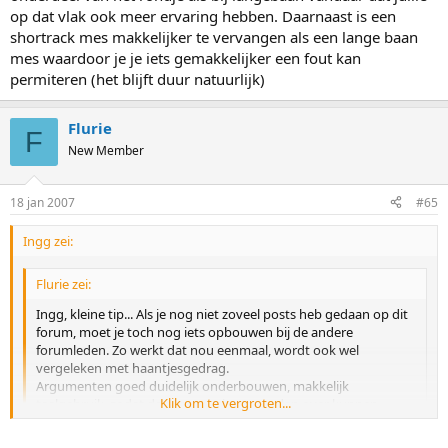
op dat vlak ook meer ervaring hebben. Daarnaast is een
shortrack mes makkelijker te vervangen als een lange baan
mes waardoor je je iets gemakkelijker een fout kan
permiteren (het blijft duur natuurlijk)
Flurie
F
New Member
18 jan 2007
#65
Ingg zei:
Flurie zei:
Ingg, kleine tip... Als je nog niet zoveel posts heb gedaan op dit
forum, moet je toch nog iets opbouwen bij de andere
forumleden. Zo werkt dat nou eenmaal, wordt ook wel
vergeleken met haantjesgedrag.
Argumenten goed duidelijk onderbouwen, makkelijk
Klik om te vergroten...
taalgebruik, zodat daar geen misverstanden over kunnen
ontstaan.
Klik om te vergroten...