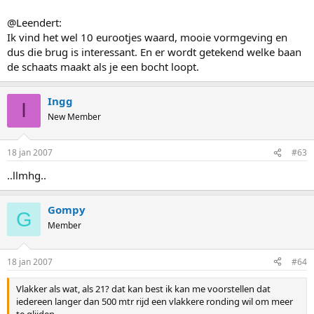
@Leendert:
Ik vind het wel 10 eurootjes waard, mooie vormgeving en
dus die brug is interessant. En er wordt getekend welke baan
de schaats maakt als je een bocht loopt.
Ingg
I
New Member
18 jan 2007
#63
..llmhg..
Gompy
G
Member
18 jan 2007
#64
Vlakker als wat, als 21? dat kan best ik kan me voorstellen dat
iedereen langer dan 500 mtr rijd een vlakkere ronding wil om meer
te glijden,