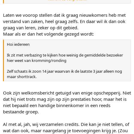
ontstaan.
Klik om te vergroten...
Flurie, sinds wanneer bouwen we hier credits op?? Nieuwkomers
Laten we voorop stellen dat ik graag nieuwkomers heb met
met kennis zijn altijd welkom, geef ze ff de kans om te wennen hoe
verstand van zaken, heel graag zelfs. En daar wil ik dan ook
de kennis te spuien
graag van leren, zeker op dit gebied.
Maar als er dan het volgende gezegd wordt:
@Ingg, ik wacht nog op antwoord op mijn vraag op de vorige
pagina
Hoi iedereen
Ik zit met verbazing te kijken hoe weinig de gemiddelde bezoeker
hier weet van kromming/ronding
Zelf schaats ik zoon 14 jaar waarvan ik de laatste 3 jaar alleen nog
maar shorttrack.
Ook zijn welkomsbericht getuigd van enige opschepperij. Niet
dat hij niet trots mag zijn op zijn prestaties hoor, maar het is
niet bepaald een handige binnenkomer in een reeds
bestaande groep.
Al met al, jah, wij verzamelen credits. Die kan je niet tellen, of
wat dan ook, maar naargelang je toevoegingen krijg je. (Zou