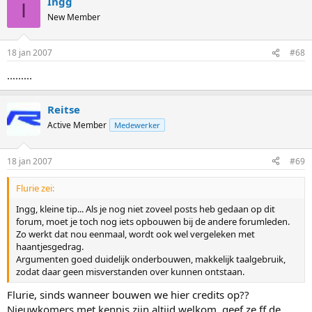
Ingg
I
New Member
18 jan 2007
#68
.........
Reitse
Active Member
Medewerker
18 jan 2007
#69
Flurie zei:
Ingg, kleine tip... Als je nog niet zoveel posts heb gedaan op dit
forum, moet je toch nog iets opbouwen bij de andere forumleden.
Zo werkt dat nou eenmaal, wordt ook wel vergeleken met
haantjesgedrag.
Argumenten goed duidelijk onderbouwen, makkelijk taalgebruik,
zodat daar geen misverstanden over kunnen ontstaan.
Flurie, sinds wanneer bouwen we hier credits op??
Nieuwkomers met kennis zijn altijd welkom, geef ze ff de