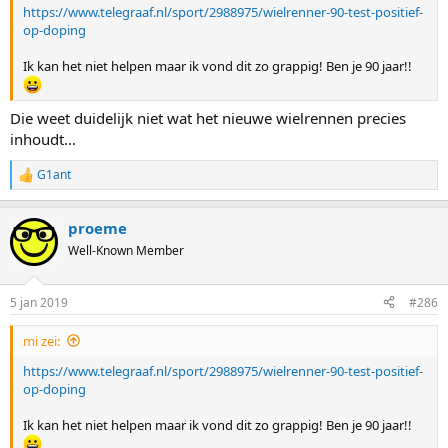
https://www.telegraaf.nl/sport/2988975/wielrenner-90-test-positief-
op-doping
Ik kan het niet helpen maar ik vond dit zo grappig! Ben je 90 jaar!!
Die weet duidelijk niet wat het nieuwe wielrennen precies
inhoudt...
G1ant
R
e
a
proeme
c
t
Well-Known Member
i
o
n
5 jan 2019
#286
s
:
mi zei:
https://www.telegraaf.nl/sport/2988975/wielrenner-90-test-positief-
op-doping
Ik kan het niet helpen maar ik vond dit zo grappig! Ben je 90 jaar!!