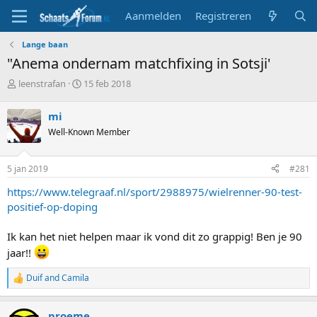
Aanmelden
Registreren
Lange baan
"Anema ondernam matchfixing in Sotsji'
T
S
leenstrafan
15 feb 2018
o
t
p
a
mi
i
r
Well-Known Member
c
t
s
d
t
a
5 jan 2019
#281
a
t
r
u
https://www.telegraaf.nl/sport/2988975/wielrenner-90-test-
t
m
positief-op-doping
e
r
Ik kan het niet helpen maar ik vond dit zo grappig! Ben je 90
jaar!!
Duif
and
Camila
R
e
a
proeme
c