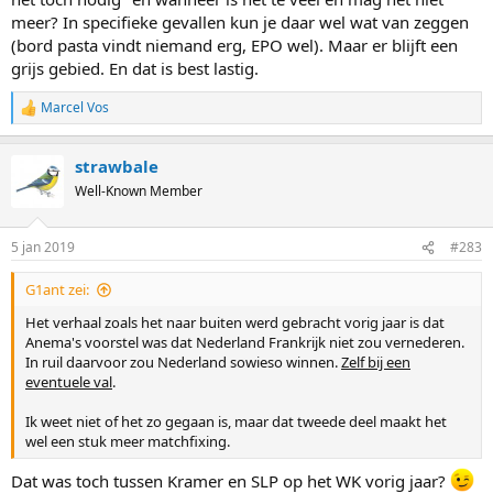
meer? In specifieke gevallen kun je daar wel wat van zeggen
(bord pasta vindt niemand erg, EPO wel). Maar er blijft een
grijs gebied. En dat is best lastig.
Marcel Vos
R
e
a
strawbale
c
t
Well-Known Member
i
o
n
5 jan 2019
#283
s
:
G1ant zei:
Het verhaal zoals het naar buiten werd gebracht vorig jaar is dat
Anema's voorstel was dat Nederland Frankrijk niet zou vernederen.
In ruil daarvoor zou Nederland sowieso winnen.
Zelf bij een
eventuele val
.
Ik weet niet of het zo gegaan is, maar dat tweede deel maakt het
wel een stuk meer matchfixing.
Dat was toch tussen Kramer en SLP op het WK vorig jaar?