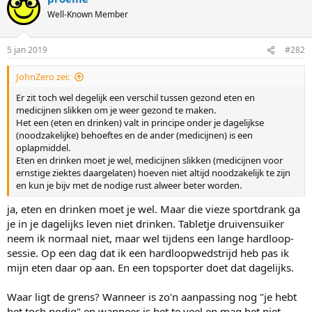
t
Well-Known Member
i
o
n
5 jan 2019
#282
s
:
JohnZero zei:
Er zit toch wel degelijk een verschil tussen gezond eten en
medicijnen slikken om je weer gezond te maken.
Het een (eten en drinken) valt in principe onder je dagelijkse
(noodzakelijke) behoeftes en de ander (medicijnen) is een
oplapmiddel.
Eten en drinken moet je wel, medicijnen slikken (medicijnen voor
ernstige ziektes daargelaten) hoeven niet altijd noodzakelijk te zijn
en kun je bijv met de nodige rust alweer beter worden.
ja, eten en drinken moet je wel. Maar die vieze sportdrank ga
je in je dagelijks leven niet drinken. Tabletje druivensuiker
neem ik normaal niet, maar wel tijdens een lange hardloop-
sessie. Op een dag dat ik een hardloopwedstrijd heb pas ik
mijn eten daar op aan. En een topsporter doet dat dagelijks.
Waar ligt de grens? Wanneer is zo'n aanpassing nog "je hebt
het toch nodig" en wanneer is het te veel en mag het niet