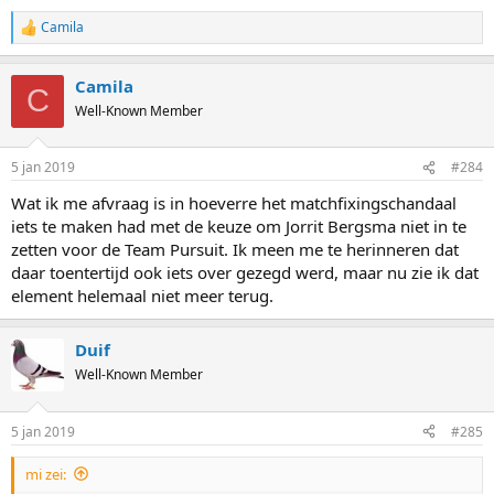
Camila
R
e
a
Camila
c
C
t
Well-Known Member
i
o
n
5 jan 2019
#284
s
:
Wat ik me afvraag is in hoeverre het matchfixingschandaal
iets te maken had met de keuze om Jorrit Bergsma niet in te
zetten voor de Team Pursuit. Ik meen me te herinneren dat
daar toentertijd ook iets over gezegd werd, maar nu zie ik dat
element helemaal niet meer terug.
Duif
Well-Known Member
5 jan 2019
#285
mi zei: