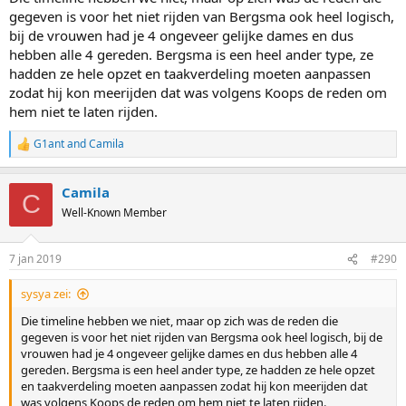
gegeven is voor het niet rijden van Bergsma ook heel logisch,
bij de vrouwen had je 4 ongeveer gelijke dames en dus
hebben alle 4 gereden. Bergsma is een heel ander type, ze
hadden ze hele opzet en taakverdeling moeten aanpassen
zodat hij kon meerijden dat was volgens Koops de reden om
hem niet te laten rijden.
G1ant
and
Camila
R
e
a
Camila
c
C
t
Well-Known Member
i
o
n
7 jan 2019
#290
s
:
sysya zei:
Die timeline hebben we niet, maar op zich was de reden die
gegeven is voor het niet rijden van Bergsma ook heel logisch, bij de
vrouwen had je 4 ongeveer gelijke dames en dus hebben alle 4
gereden. Bergsma is een heel ander type, ze hadden ze hele opzet
en taakverdeling moeten aanpassen zodat hij kon meerijden dat
was volgens Koops de reden om hem niet te laten rijden.