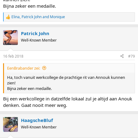
Bijna zeker een medaille.
Elina
,
Patrick John
and
Monique
R
e
a
Patrick John
c
t
Well-Known Member
i
o
n
16 feb 2018
#79
s
:
EenBrabander zei:
Ha, toch vanuit werkcollege de prachtige rit van Annouk kunnen
zien!
Bijna zeker een medaille.
Bij een werkcollege in datzelfde lokaal zul je altijd aan Anouk
denken. Gaat nooit meer weg.
HaagscheBluf
Well-Known Member