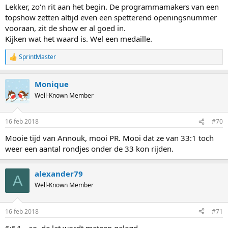
Lekker, zo'n rit aan het begin. De programmamakers van een
topshow zetten altijd even een spetterend openingsnummer
vooraan, zit de show er al goed in.
Kijken wat het waard is. Wel een medaille.
SprintMaster
R
e
a
Monique
c
t
Well-Known Member
i
o
n
16 feb 2018
#70
s
:
Mooie tijd van Annouk, mooi PR. Mooi dat ze van 33:1 toch
weer een aantal rondjes onder de 33 kon rijden.
alexander79
A
Well-Known Member
16 feb 2018
#71
6:54... so, de lat wordt meteen gelegd.