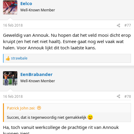
Eelco
Well-Known Member
16 feb 2018
#77
Geweldig van Annouk. Nu hopen dat het veld mooi dicht erop
kruipt (en het net niet haalt). Esmee gaat nog wel vaak wat
halen. Voor Annouk lijkt dit toch laatste kans.
strawbale
R
e
a
EenBrabander
c
t
Well-Known Member
i
o
n
16 feb 2018
#78
s
:
Patrick John zei:
Succes, dat is tegenwoordig niet gemakkelijk
Ha, toch vanuit werkcollege de prachtige rit van Annouk
kunnen zien!