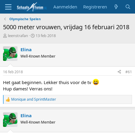
Aanmelden
Registreren
Olympische Spelen
5000 meter vrouwen, vrijdag 16 februari 2018
T
S
leenstrafan
13 feb 2018
o
t
p
a
Elina
i
r
Well-Known Member
c
t
s
d
t
a
16 feb 2018
#61
a
t
r
u
Het gaat beginnen. Lekker thuis voor de tv
t
m
Hup dames! Verras ons!
e
r
Monique
and
SprintMaster
R
e
a
Elina
c
t
Well-Known Member
i
o
n