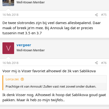
t
Well-Known Member
i
o
n
16 feb 2018
#75
s
:
De twee slotrondes zijn bij veel dames allesbepalend. Daar
maak of breek je'm mee. Bij Annouk lag dat er precies
tussenin met 3.5 en 3.7
vergeer
V
Well-Known Member
16 feb 2018
#76
Voor mij is Visser favoriet alhoewel de 3k van Sablikova
Lorca zei:
Prachtige rit van Annouk! Zullen vast niet zoveel onder duiken.
Ik denk Visser nog. Alhoewel ik hoop dat Sablikova goud gaat
pakken. Maar ik heb zo mijn twijfels..