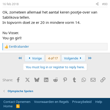
16 feb 2018
#80
Ok, zometeen allemaal het aantal keren pootje-over van
Sablikova tellen.
In topvorm doet ze er 20 in mindere vorm 14.
Nu Visser.
You go girl!
EenBrabander
R
e
a
First
Last
Vorige
4 of 17
Volgende
c
t
You must log in or register to reply here.
i
o
n
Facebook
X
Bluesky
LinkedIn
Reddit
Pinterest
Tumblr
WhatsApp
E-mail
Li
Share:
s
:
Olympische Spelen
Contact Opnemen
Voorwaarden en Regels
Privacybeleid
Help
Home
R
S