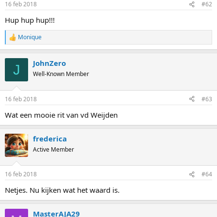
16 feb 2018
#62
s
:
Hup hup hup!!!
Monique
R
e
a
JohnZero
c
J
t
Well-Known Member
i
o
n
16 feb 2018
#63
s
:
Wat een mooie rit van vd Weijden
frederica
Active Member
16 feb 2018
#64
Netjes. Nu kijken wat het waard is.
MasterAJA29