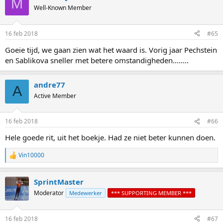
M
Well-Known Member
16 feb 2018
#65
Goeie tijd, we gaan zien wat het waard is. Vorig jaar Pechstein
en Sablikova sneller met betere omstandigheden........
andre77
A
Active Member
16 feb 2018
#66
Hele goede rit, uit het boekje. Had ze niet beter kunnen doen.
Vin10000
R
e
a
SprintMaster
c
t
Moderator
Medewerker
*** SUPPORTING MEMBER ***
i
o
n
16 feb 2018
#67
s