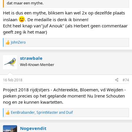
dat maar een mythe.
Het is dus een mythe, bliksem kan wel 2x op dezelfde plaats
inslaan
. De medaille is denk ik binnen!
Echt heel knap van"juf Anouk" (als Herbert geen commentaar
geeft zeg ik het maar)
JohnZero
R
e
a
strawbale
c
t
Well-Known Member
i
o
n
16 feb 2018
#74
s
:
Project 2018 rijd(st)ers - Achtereekte, Bloemen, vd Weijden -
pieken precies op het geplande moment! Nu Irene Schouten
nog en ze kunnen kwartetten.
EenBrabander
,
SprintMaster
and
Duif
R
e
a
Nogevendit
c