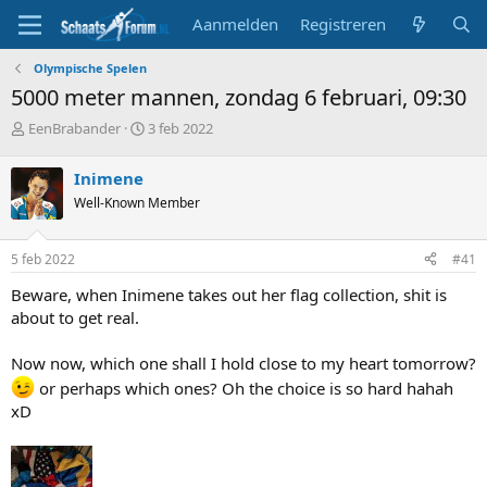
Aanmelden
Registreren
Olympische Spelen
5000 meter mannen, zondag 6 februari, 09:30
T
S
EenBrabander
3 feb 2022
o
t
p
a
Inimene
i
r
Well-Known Member
c
t
s
d
t
a
5 feb 2022
#41
a
t
r
u
Beware, when Inimene takes out her flag collection, shit is
t
m
about to get real.
e
r
Now now, which one shall I hold close to my heart tomorrow?
or perhaps which ones? Oh the choice is so hard hahah
xD