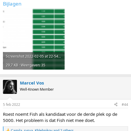
Bijlagen
Screenshot 2022-02-05 at 22-54-07 Unibet - Online Betting and Live Betting.png
29,7 KB · Weergaven: 35
Marcel Vos
Well-Known Member
5 feb 2022
#44
Roest noemt Fish als kandidaat voor de derde plek op de
5000. Het probleem is dat Fish niet mee doet.
Camila
,
sysya
,
Khlebnikov
and 2 others