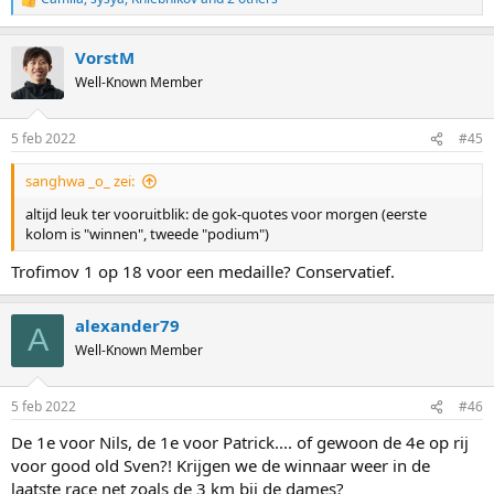
R
e
a
VorstM
c
t
Well-Known Member
i
o
n
5 feb 2022
#45
s
:
sanghwa _o_ zei:
altijd leuk ter vooruitblik: de gok-quotes voor morgen (eerste
kolom is "winnen", tweede "podium")
Trofimov 1 op 18 voor een medaille? Conservatief.
alexander79
A
Well-Known Member
5 feb 2022
#46
De 1e voor Nils, de 1e voor Patrick.... of gewoon de 4e op rij
voor good old Sven?! Krijgen we de winnaar weer in de
laatste race net zoals de 3 km bij de dames?