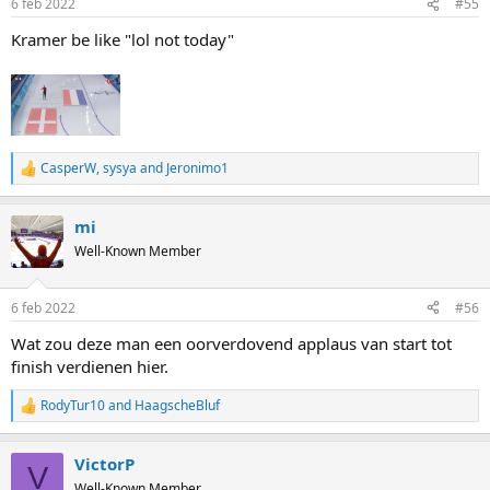
6 feb 2022
#55
Kramer be like "lol not today"
CasperW
,
sysya
and
Jeronimo1
R
e
a
mi
c
t
Well-Known Member
i
o
n
6 feb 2022
#56
s
:
Wat zou deze man een oorverdovend applaus van start tot
finish verdienen hier.
RodyTur10
and
HaagscheBluf
R
e
a
VictorP
c
V
t
Well-Known Member