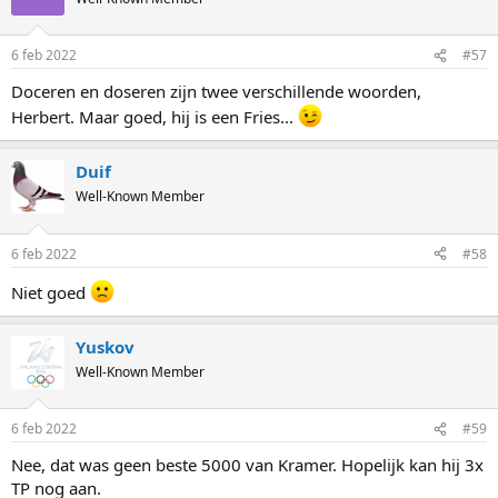
i
o
n
6 feb 2022
#57
s
:
Doceren en doseren zijn twee verschillende woorden,
Herbert. Maar goed, hij is een Fries...
Duif
Well-Known Member
6 feb 2022
#58
Niet goed
Yuskov
Well-Known Member
6 feb 2022
#59
Nee, dat was geen beste 5000 van Kramer. Hopelijk kan hij 3x
TP nog aan.