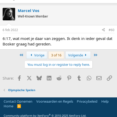
Marcel Vos
Well-Known Member
6 feb 2022
#60
6:17, wat moet je daar van zeggen. Ik denk in ieder geval dat
Bosker graag had gereden.
First
Last
Vorige
3 of 16
Volgende
You must log in or register to reply here.
Facebook
X
Bluesky
LinkedIn
Reddit
Pinterest
Tumblr
WhatsApp
E-mail
Li
Share:
Olympische Spelen
Contact Opnemen
Voorwaarden en Regels
Privacybeleid
Help
Home
R
S
S
®
Community platform by XenForo
© 2010-2025 XenForo Ltd.