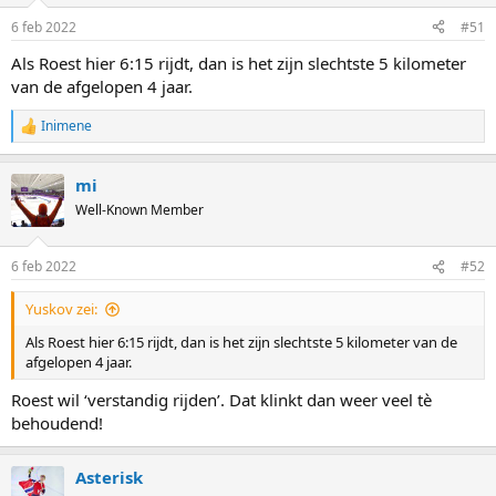
6 feb 2022
#51
Als Roest hier 6:15 rijdt, dan is het zijn slechtste 5 kilometer
van de afgelopen 4 jaar.
Inimene
R
e
a
mi
c
t
Well-Known Member
i
o
n
6 feb 2022
#52
s
:
Yuskov zei:
Als Roest hier 6:15 rijdt, dan is het zijn slechtste 5 kilometer van de
afgelopen 4 jaar.
Roest wil ‘verstandig rijden’. Dat klinkt dan weer veel tè
behoudend!
Asterisk