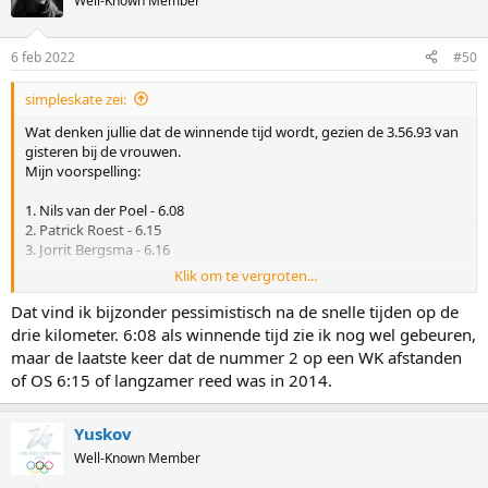
Well-Known Member
6 feb 2022
#50
simpleskate zei:
Wat denken jullie dat de winnende tijd wordt, gezien de 3.56.93 van
gisteren bij de vrouwen.
Mijn voorspelling:
1. Nils van der Poel - 6.08
2. Patrick Roest - 6.15
3. Jorrit Bergsma - 6.16
Klik om te vergroten...
Ik vrees dat Sven niet bij de eerste 5 komt.
Dat vind ik bijzonder pessimistisch na de snelle tijden op de
drie kilometer. 6:08 als winnende tijd zie ik nog wel gebeuren,
maar de laatste keer dat de nummer 2 op een WK afstanden
of OS 6:15 of langzamer reed was in 2014.
Yuskov
Well-Known Member