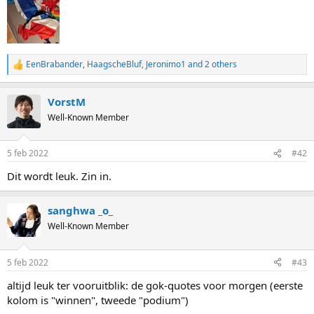
EenBrabander
,
HaagscheBluf
,
Jeronimo1
and 2 others
R
e
a
VorstM
c
t
Well-Known Member
i
o
n
5 feb 2022
#42
s
:
Dit wordt leuk. Zin in.
sanghwa _o_
Well-Known Member
5 feb 2022
#43
altijd leuk ter vooruitblik: de gok-quotes voor morgen (eerste
kolom is "winnen", tweede "podium")