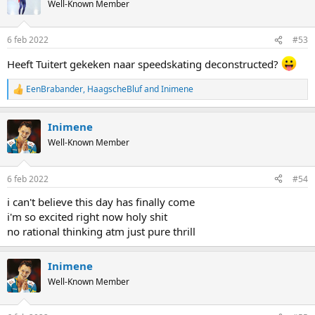
Well-Known Member
6 feb 2022
#53
Heeft Tuitert gekeken naar speedskating deconstructed?
EenBrabander
,
HaagscheBluf
and
Inimene
R
e
a
Inimene
c
t
Well-Known Member
i
o
n
6 feb 2022
#54
s
:
i can't believe this day has finally come
i'm so excited right now holy shit
no rational thinking atm just pure thrill
Inimene
Well-Known Member