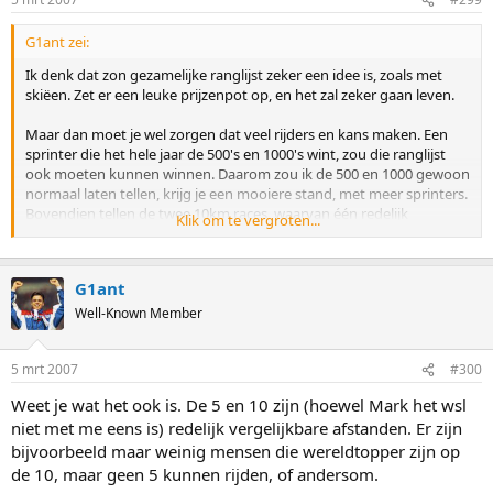
G1ant zei:
Ik denk dat zon gezamelijke ranglijst zeker een idee is, zoals met
skiëen. Zet er een leuke prijzenpot op, en het zal zeker gaan leven.
Maar dan moet je wel zorgen dat veel rijders en kans maken. Een
sprinter die het hele jaar de 500's en 1000's wint, zou die ranglijst
ook moeten kunnen winnen. Daarom zou ik de 500 en 1000 gewoon
normaal laten tellen, krijg je een mooiere stand, met meer sprinters.
Bovendien tellen de twee 10km races, waarvan één redelijk
Klik om te vergroten...
gedavuleerde, nu wel erg zwaar.
Bedenk ook dat het voor een 500 meter rijder moeilijker is om het
G1ant
hele jaar te overheersen. Een klein foutje wordt hard afgestraft in
punten, en daarom zullen de goede 500 meter rijders een veel lager
Well-Known Member
percentage scoren dan Kramer op de 5km bijvoorbeeld.
quote]
5 mrt 2007
#300
Dat een wedstrijd gedevalueerd is daar kunnen de deelnemers die
Weet je wat het ook is. De 5 en 10 zijn (hoewel Mark het wsl
daaraan meedoen niets doen.
niet met me eens is) redelijk vergelijkbare afstanden. Er zijn
Er zijn ook wel eens kampioenschappen geweest die gedevalueerd
bijvoorbeeld maar weinig mensen die wereldtopper zijn op
zijn maar daar weet 10 jaar later bijna niemand meer iets van af.
Ik kan er diverse opnoemen, wat dacht je van EK 2002 heren zonder
de 10, maar geen 5 kunnen rijden, of andersom.
toppers al Ritsma, Postma of Romme waardoor Elsinga mee kon