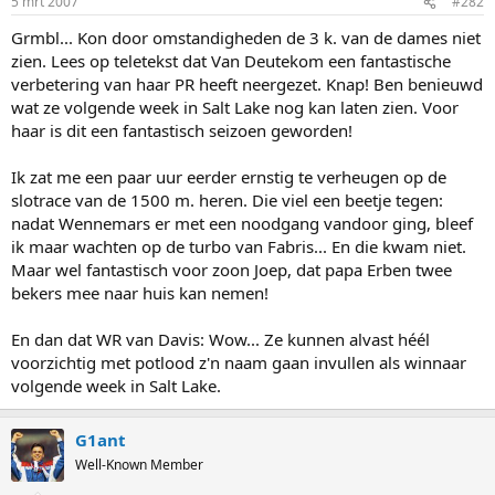
5 mrt 2007
#282
Grmbl... Kon door omstandigheden de 3 k. van de dames niet
zien. Lees op teletekst dat Van Deutekom een fantastische
verbetering van haar PR heeft neergezet. Knap! Ben benieuwd
wat ze volgende week in Salt Lake nog kan laten zien. Voor
haar is dit een fantastisch seizoen geworden!
Ik zat me een paar uur eerder ernstig te verheugen op de
slotrace van de 1500 m. heren. Die viel een beetje tegen:
nadat Wennemars er met een noodgang vandoor ging, bleef
ik maar wachten op de turbo van Fabris... En die kwam niet.
Maar wel fantastisch voor zoon Joep, dat papa Erben twee
bekers mee naar huis kan nemen!
En dan dat WR van Davis: Wow... Ze kunnen alvast héél
voorzichtig met potlood z'n naam gaan invullen als winnaar
volgende week in Salt Lake.
G1ant
Well-Known Member