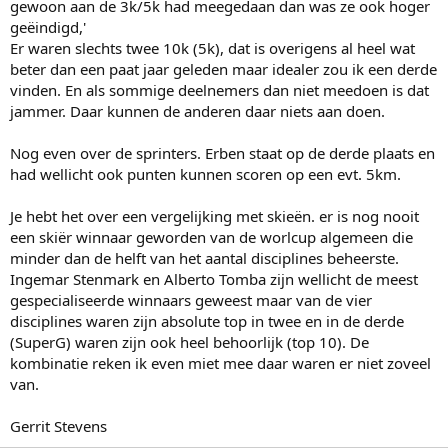
gewoon aan de 3k/5k had meegedaan dan was ze ook hoger
geëindigd,'
Er waren slechts twee 10k (5k), dat is overigens al heel wat
beter dan een paat jaar geleden maar idealer zou ik een derde
vinden. En als sommige deelnemers dan niet meedoen is dat
jammer. Daar kunnen de anderen daar niets aan doen.
Nog even over de sprinters. Erben staat op de derde plaats en
had wellicht ook punten kunnen scoren op een evt. 5km.
Je hebt het over een vergelijking met skieën. er is nog nooit
een skiër winnaar geworden van de worlcup algemeen die
minder dan de helft van het aantal disciplines beheerste.
Ingemar Stenmark en Alberto Tomba zijn wellicht de meest
gespecialiseerde winnaars geweest maar van de vier
disciplines waren zijn absolute top in twee en in de derde
(SuperG) waren zijn ook heel behoorlijk (top 10). De
kombinatie reken ik even miet mee daar waren er niet zoveel
van.
Gerrit Stevens