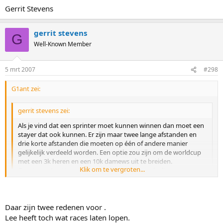
Gerrit Stevens
gerrit stevens
G
Well-Known Member
5 mrt 2007
#298
G1ant zei:
gerrit stevens zei:
Als je vind dat een sprinter moet kunnen winnen dan moet een
stayer dat ook kunnen. Er zijn maar twee lange afstanden en
drie korte afstanden die moeten op één of andere manier
gelijkelijk verdeeld worden. Een optie zou zijn om de worldcup
met een 3k heren en een 10k damews uit te breiden.
Klik om te vergroten...
Overigens Anni is sprint wereldkampioen en als die nu gewoon
aan de 3k/5k had meegedaan dan was ze ook hoger geëindigd,'
Er waren slechts twee 10k (5k), dat is overigens al heel wat beter
Klik om te vergroten...
dan een paat jaar geleden maar idealer zou ik een derde vinden.
En als sommige deelnemers dan niet meedoen is dat jammer.
Daar zijn twee redenen voor .
Daar kunnen de anderen daar niets aan doen.
Haha, het is jou lijstje. Maar als Kyu-Huyk Lee onder Odd Borgesen
Lee heeft toch wat races laten lopen.