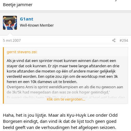
Beetje jammer
G1ant
Well-Known Member
5 mrt 2007
#294
gerrit stevens zei:
Als je vind dat een sprinter moet kunnen winnen dan moet een
stayer dat ook kunnen. Er zijn maar twee lange afstanden en drie
korte afstanden die moeten op één of andere manier gelijkelijk
verdeeld worden. Een optie zou zijn om de worldcup met een 3k
heren en een 10k damews uit te breiden.
Overigens Anni is sprint wereldkampioen en als die nu gewoon aan
de 3k/5k had meegedaan dan was ze ook hoger geëindigd,'
Er waren slechts twee 10k (5k), dat is overigens al heel wat beter dan
Klik om te vergroten...
een paat jaar geleden maar idealer zou ik een derde vinden. En als
sommige deelnemers dan niet meedoen is dat jammer. Daar
kunnen de anderen daar niets aan doen.
Haha, het is jou lijstje. Maar als Kyu-Huyk Lee onder Odd
Borgesen eindigt, dan vind ik dat de lijst toch geen goed
Nog even over de sprinters. Erben staat op de derde plaats en had
beeld geeft van de verhoudingen het afgelopen seizoen.
wellicht ook punten kunnen scoren op een evt. 5km.