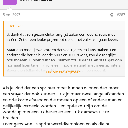
Well-Known Member
5 mrt 2007
#287
G1ant zei:
Ik denk dat zon gezamelijke ranglijst zeker een idee is, zoals met
skiëen. Zet er een leuke prijzenpot op, en het zal zeker gaan leven.
Maar dan moet je wel zorgen dat veel rijders en kans maken. Een
sprinter die het hele jaar de 500's en 1000's wint, zou die ranglijst
ook moeten kunnen winnen. Daarom zou ik de 500 en 1000 gewoon
normaal laten tellen, krijg je een mooiere stand, met meer sprinters.
Bovendien tellen de twee 10km races, waarvan één redelijk
Klik om te vergroten...
gedavuleerde, nu wel erg zwaar.
Bedenk ook dat het voor een 500 meter rijder moeilijker is om het
Als je vind dat een sprinter moet kunnen winnen dan moet
hele jaar te overheersen. Een klein foutje wordt hard afgestraft in
een stayer dat ook kunnen. Er zijn maar twee lange afstanden
punten, en daarom zullen de goede 500 meter rijders een veel lager
en drie korte afstanden die moeten op één of andere manier
percentage scoren dan Kramer op de 5km bijvoorbeeld.
gelijkelijk verdeeld worden. Een optie zou zijn om de
worldcup met een 3k heren en een 10k damews uit te
Ik vind dat Wennemars en Kramer de beste schaatsers waren in de
WC dit jaar. Hoewel ik met Fabris, die als enige zowel de 1500 als de
breiden.
5000 goed reed, ook kan leven.
Overigens Anni is sprint wereldkampioen en als die nu