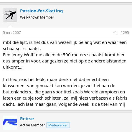
Je hebt het over een vergelijking met skieën. er is nog nooit een
Passion-for-Skating
skiër winnaar geworden van de worlcup algemeen die minder dan
Well-Known Member
de helft van het aantal disciplines beheerste. Ingemar Stenmark en
Alberto Tomba zijn wellicht de meest gespecialiseerde winnaars
geweest maar van de vier disciplines waren zijn absolute top in twee
5 mrt 2007
#295
en in de derde (SuperG) waren zijn ook heel behoorlijk (top 10). De
kombinatie reken ik even miet mee daar waren er niet zoveel van.
mbt die lijst, is het dus van wezenlijk belang wat en waar een
schaatser schaatst.
Gerrit Stevens
Een Jenny Wolff die alleen de 500 meters schaatst komt hier
dus amper in voor, aangezien ze niet op de andere afstanden
uitkomt...
In theorie is het leuk, maar denk niet dat er echt een
klassement van gemaakt kan worden. je ziet het aan de
buitenlanders...die gaan voor titel zoals Wereldkampioen en
laten een cupje toch schieten. zal mij niets verbazen als fabris
dacht...ach laat maar gaan, volgende week is de titel van mij
Reitse
Active Member
Medewerker