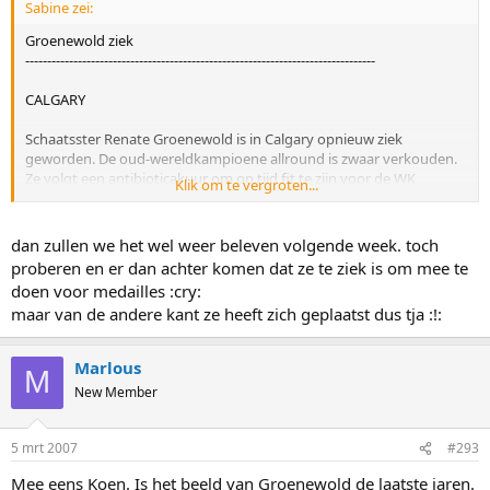
Sabine zei:
Groenewold ziek
--------------------------------------------------------------------------------
CALGARY
Schaatsster Renate Groenewold is in Calgary opnieuw ziek
geworden. De oud-wereldkampioene allround is zwaar verkouden.
Ze volgt een antibioticakuur om op tijd fit te zijn voor de WK
Klik om te vergroten...
afstanden in Salt Lake City, volgende week. Groenewold reed
zondag in Calgary nog wel op 3000 meter. Ze werd zesde. Eerder dit
seizoen gaf ze bij het WK allround na een dag op wegens ziekte.
dan zullen we het wel weer beleven volgende week. toch
Vorig jaar miste ze door griep het WK in zijn geheel.
proberen en er dan achter komen dat ze te ziek is om mee te
doen voor medailles :cry:
Bron: de Telegraaf
maar van de andere kant ze heeft zich geplaatst dus tja :!:
Daarom viel ze dus zo tegen! Alweer ziek.. Dat gebeurt haar te vaak
Marlous
M
hoor..
New Member
5 mrt 2007
#293
Mee eens Koen. Is het beeld van Groenewold de laatste jaren.