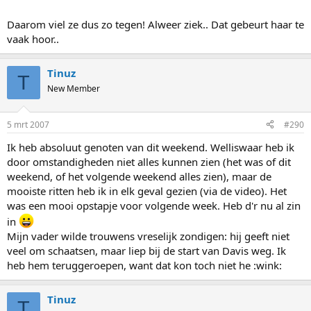
Daarom viel ze dus zo tegen! Alweer ziek.. Dat gebeurt haar te
vaak hoor..
Tinuz
T
New Member
5 mrt 2007
#290
Ik heb absoluut genoten van dit weekend. Welliswaar heb ik
door omstandigheden niet alles kunnen zien (het was of dit
weekend, of het volgende weekend alles zien), maar de
mooiste ritten heb ik in elk geval gezien (via de video). Het
was een mooi opstapje voor volgende week. Heb d'r nu al zin
in
Mijn vader wilde trouwens vreselijk zondigen: hij geeft niet
veel om schaatsen, maar liep bij de start van Davis weg. Ik
heb hem teruggeroepen, want dat kon toch niet he :wink:
Tinuz
T