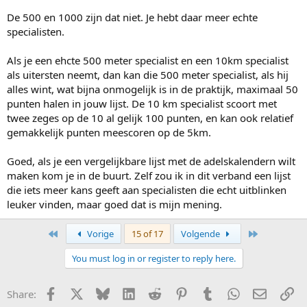
doen, WK 2001 zonder Gianni Romme, WK 1999 zonder Ids Postma,
De 500 en 1000 zijn dat niet. Je hebt daar meer echte
WK 1994 dames met alleen Emese Hunyadi als topper.
specialisten.
Maar de ISU zou hiervan een regel kunnen maken dat tenminste
zoveel rijd(st)ers uit de top zoveel aanwezig moeten zijn anders
Als je een ehcte 500 meter specialist en een 10km specialist
wordt de wedstrijd een categorie lager ingeschaald. Bijvoorbeeld 75
punten ipv 100 punten maximaal te behalen.
als uitersten neemt, dan kan die 500 meter specialist, als hij
alles wint, wat bijna onmogelijk is in de praktijk, maximaal 50
Een klein foutje op 500 werkt meteen door in de uitslag. Ja hebt
punten halen in jouw lijst. De 10 km specialist scoort met
helemaal gelijk maar er zijn twaalf 500 meters per jaar dus dat is
twee zeges op de 10 al gelijk 100 punten, en kan ook relatief
slechts in 1/12 deel van het totaal aantal wedstrijden.
gemakkelijk punten meescoren op de 5km.
Een slechte/mindere dag op de 10k werkt ook door en dat is dan
meteen in de helft van het aantal wedstrijden.
Maar ook dit kan worden opgevangen door in elke categorie de
Goed, als je een vergelijkbare lijst met de adelskalendern wilt
slechtste wedstrijd te schrappen. Is dan wel zwaar als Sven Kramer
maken kom je in de buurt. Zelf zou ik in dit verband een lijst
dan uitgerekend een overwinning op de 5k moet laten vallen.
die iets meer kans geeft aan specialisten die echt uitblinken
leuker vinden, maar goed dat is mijn mening.
Gerrit Stevens
First
Last
Vorige
15 of 17
Volgende
You must log in or register to reply here.
Facebook
X
Bluesky
LinkedIn
Reddit
Pinterest
Tumblr
WhatsApp
E-mail
Li
Share: