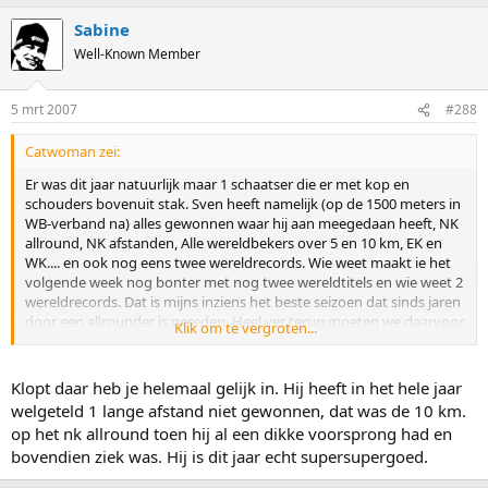
Sabine
Well-Known Member
5 mrt 2007
#288
Catwoman zei:
Er was dit jaar natuurlijk maar 1 schaatser die er met kop en
schouders bovenuit stak. Sven heeft namelijk (op de 1500 meters in
WB-verband na) alles gewonnen waar hij aan meegedaan heeft, NK
allround, NK afstanden, Alle wereldbekers over 5 en 10 km, EK en
WK.... en ook nog eens twee wereldrecords. Wie weet maakt ie het
volgende week nog bonter met nog twee wereldtitels en wie weet 2
wereldrecords. Dat is mijns inziens het beste seizoen dat sinds jaren
door een allrounder is gereden. Heel ver terug moeten we daarvoor.
Klik om te vergroten...
Ritsma, Romme en Uytdehaage lieten in hun beste jaren altijd wel
ergens iets liggen namelijk.
Klopt daar heb je helemaal gelijk in. Hij heeft in het hele jaar
...En daar ben ik dus veel en veel meer van onder de indruk dan van
welgeteld 1 lange afstand niet gewonnen, dat was de 10 km.
Olympisch goud wat hoe je het ook went of keert toch een
op het nk allround toen hij al een dikke voorsprong had en
momentopname is!
bovendien ziek was. Hij is dit jaar echt supersupergoed.