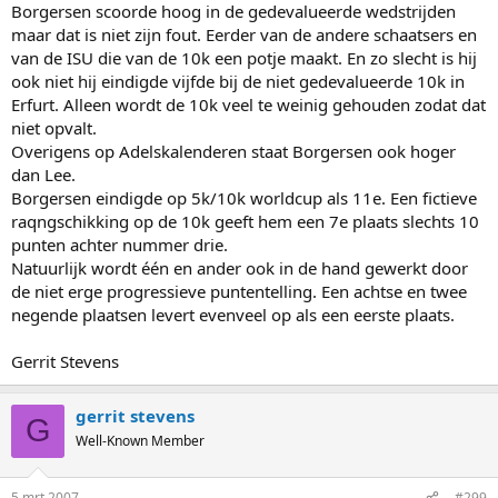
eindigt, dan vind ik dat de lijst toch geen goed beeld geeft van de
Borgersen scoorde hoog in de gedevalueerde wedstrijden
Nog even over de sprinters. Erben staat op de derde plaats en
verhoudingen het afgelopen seizoen.
maar dat is niet zijn fout. Eerder van de andere schaatsers en
had wellicht ook punten kunnen scoren op een evt. 5km.
van de ISU die van de 10k een potje maakt. En zo slecht is hij
ook niet hij eindigde vijfde bij de niet gedevalueerde 10k in
Je hebt het over een vergelijking met skieën. er is nog nooit een
skiër winnaar geworden van de worlcup algemeen die minder
Erfurt. Alleen wordt de 10k veel te weinig gehouden zodat dat
dan de helft van het aantal disciplines beheerste. Ingemar
niet opvalt.
Stenmark en Alberto Tomba zijn wellicht de meest
Overigens op Adelskalenderen staat Borgersen ook hoger
gespecialiseerde winnaars geweest maar van de vier disciplines
dan Lee.
waren zijn absolute top in twee en in de derde (SuperG) waren
Borgersen eindigde op 5k/10k worldcup als 11e. Een fictieve
zijn ook heel behoorlijk (top 10). De kombinatie reken ik even
raqngschikking op de 10k geeft hem een 7e plaats slechts 10
miet mee daar waren er niet zoveel van.
punten achter nummer drie.
Gerrit Stevens
Natuurlijk wordt één en ander ook in de hand gewerkt door
de niet erge progressieve puntentelling. Een achtse en twee
negende plaatsen levert evenveel op als een eerste plaats.
Gerrit Stevens
gerrit stevens
G
Well-Known Member
5 mrt 2007
#299