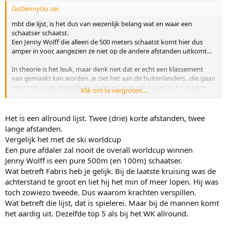
vaak hoor..
GoDennyGo zei:
mbt die lijst, is het dus van wezenlijk belang wat en waar een
schaatser schaatst.
Een Jenny Wolff die alleen de 500 meters schaatst komt hier dus
amper in voor, aangezien ze niet op de andere afstanden uitkomt...
In theorie is het leuk, maar denk niet dat er echt een klassement
van gemaakt kan worden. je ziet het aan de buitenlanders...die gaan
voor titel zoals Wereldkampioen en laten een cupje toch schieten.
Klik om te vergroten...
zal mij niets verbazen als fabris dacht...ach laat maar gaan, volgende
week is de titel van mij
Het is een allround lijst. Twee (drie) korte afstanden, twee
lange afstanden.
Vergelijk het met de ski worldcup
Een pure afdaler zal nooit de overall worldcup winnen
Jenny Wolff is een pure 500m (en 100m) schaatser.
Wat betreft Fabris heb je gelijk. Bij de laatste kruising was de
achterstand te groot en liet hij het min of meer lopen. Hij was
toch zowiezo tweede. Dus waarom krachten verspillen.
Wat betreft die lijst, dat is spielerei. Maar bij de mannen komt
het aardig uit. Dezelfde top 5 als bij het WK allround.