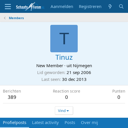
Aanmelden
Registreren
Members
T
Tinuz
New Member
·
uit
Nijmegen
Lid geworden
21 sep 2006
Last seen
30 dec 2013
Berichten
Reaction score
Punten
389
0
0
Vind
Profielposts
Latest activity
Posts
Over mij