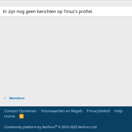
Er zijn nog geen berichten op Tinuz's profiel.
Members
Contact Opnemen
Voorwaarden en Regels
Privacybeleid
Help
Home
R
S
S
®
Community platform by XenForo
© 2010-2025 XenForo Ltd.